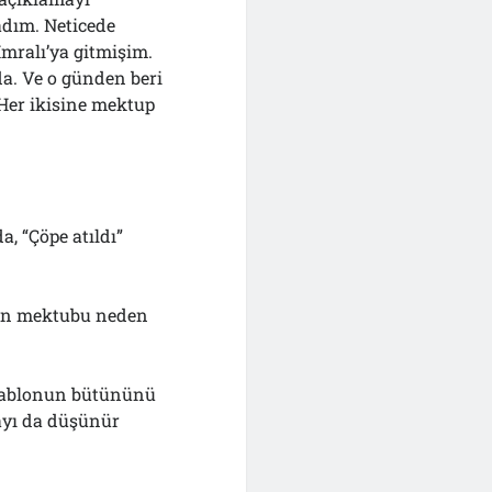
adım. Neticede
mralı’ya gitmişim.
da. Ve o günden beri
Her ikisine mektup
a, “Çöpe atıldı”
nın mektubu neden
 tablonun bütününü
yı da düşünür