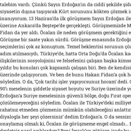
talebim vardı. Çünkü Sayın Erdoğan’ın da ciddi şekilde şidd
siyasetin dışına taşıyarak Kürt sorununu kökten çözmek i
inanıyorum. 13 Haziran’da ilk görüşmem Sayın Erdoğan ile
üzerine Ankara’da Beştepe’de gerçekleşti. Görüşmemizde 
Fidan da yer aldı. Öcalan ile neden görüşmem gerektiğini e
Görüşme bir saate yakın sürdü. Görüşme esnasında Erdoğan
seçimlerini çok az konuştum. Temel beklentisi sorunun ç
adım atılmasıydı. Türkiye’de, hatta Orta Doğu’da Öcalan k
ilişkilerinin sosyolojisini ve felsefesini çalışan başka kims
yıldır bu konuları çok kapsamlı çalışan biri. Ben de kendis
üzerinde çalışıyorum. Ve ben de bunu Hakan Fidan’a çok 
söyledim. O da, ‘Çok tarihi işler yapıyorsunuz hocam’ ded
90’ı meselenin şiddetle siyaset boyutu ve Suriye üzerinde y
Erdoğan’a Suriye meselesinin güvenli bölge, doğu Fırat op
çözülemeyeceğini söyledim. Öcalan ile Türkiye’deki milliye
rahatsız etmeden çözmenin mümkün olabileceğini anlattım
diyalogla her şeyi çözersiniz’ dedim Erdoğan’a. O da sessizc
onaylamış olmalı ki, Öcalan ile görüşmeme engel olmadı…
devletsiz nasıl açıklardım? Beni İmralı’ya götüren irade bu