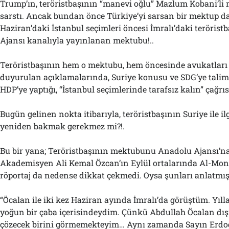
Trump’ın, teröristbaşının “manevi oğlu” Mazlum Kobani’li
sarstı. Ancak bundan önce Türkiye’yi sarsan bir mektup da
Haziran’daki İstanbul seçimleri öncesi İmralı’daki teröris
Ajansı kanalıyla yayınlanan mektubu!..
Teröristbaşının hem o mektubu, hem öncesinde avukatları
duyurulan açıklamalarında, Suriye konusu ve SDG’ye talima
HDP’ye yaptığı, “İstanbul seçimlerinde tarafsız kalın” çağrı
Bugün gelinen nokta itibarıyla, teröristbaşının Suriye ile ilg
yeniden bakmak gerekmez mi?!.
Bu bir yana; Teröristbaşının mektubunu Anadolu Ajansı’na
Akademisyen Ali Kemal Özcan’ın Eylül ortalarında Al-Moni
röportaj da nedense dikkat çekmedi. Oysa şunları anlatmışt
“Öcalan ile iki kez Haziran ayında İmralı’da görüştüm. Yıll
yoğun bir çaba içerisindeydim. Çünkü Abdullah Öcalan dış
çözecek birini görmemekteyim… Aynı zamanda Sayın Erdo