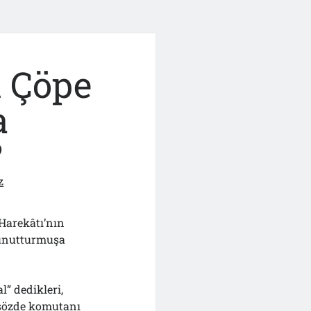
 Çöpe
a
?
z
 Harekâtı’nın
 unutturmuşa
” dedikleri,
 sözde komutanı