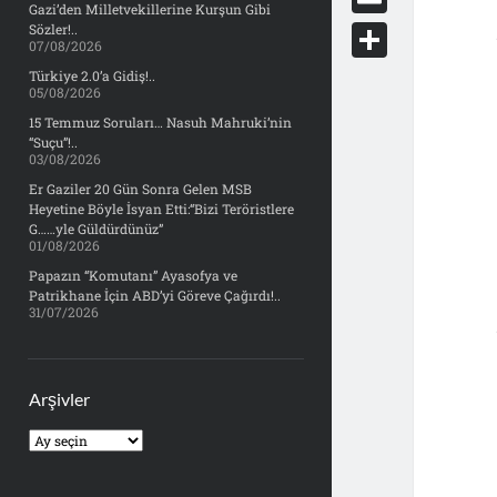
e
Gazi’den Milletvekillerine Kurşun Gibi
d
y
o
d
E
Sözler!..
b
07/08/2026
d
c
o
m
o
S
Türkiye 2.0’a Gidiş!..
i
k
05/08/2026
n
a
o
h
t
15 Temmuz Soruları… Nasuh Mahruki’nin
e
i
“Suçu”!..
k
a
03/08/2026
t
l
r
Er Gaziler 20 Gün Sonra Gelen MSB
Heyetine Böyle İsyan Etti:“Bizi Teröristlere
e
G……yle Güldürdünüz”
01/08/2026
Papazın “Komutanı” Ayasofya ve
Patrikhane İçin ABD’yi Göreve Çağırdı!..
31/07/2026
Arşivler
Arşivler