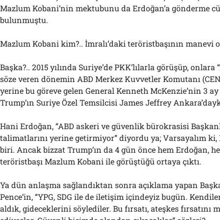
Mazlum Kobani’nin mektubunu da Erdoğan’a gönderme cü
bulunmuştu.
Mazlum Kobani kim?.. İmralı’daki teröristbaşının manevi oğ
Başka?.. 2015 yılında Suriye’de PKK’lılarla görüşüp, onlara
söze veren dönemin ABD Merkez Kuvvetler Komutanı (CEN
yerine bu göreve gelen General Kenneth McKenzie’nin 3 ay 
Trump’ın Suriye Özel Temsilcisi James Jeffrey Ankara’dayk
Hani Erdoğan, “ABD askeri ve güvenlik bürokrasisi Başkan
talimatlarını yerine getirmiyor” diyordu ya; Varsayalım k
biri. Ancak bizzat Trump’ın da 4 gün önce hem Erdoğan, h
teröristbaşı Mazlum Kobani ile görüştüğü ortaya çıktı.
Ya dün anlaşma sağlandıktan sonra açıklama yapan Başk
Pence’in, “YPG, SDG ile de iletişim içindeyiz bugün. Kendil
aldık, gideceklerini söylediler. Bu fırsatı, ateşkes fırsatın