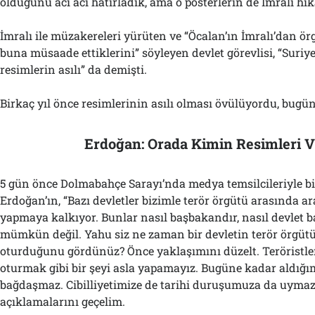
olduğunu acı acı hatırladık, ama o posterlerin de İmralı hik
İmralı ile müzakereleri yürüten ve “Öcalan’ın İmralı’dan ör
buna müsaade ettiklerini” söyleyen devlet görevlisi, “Suriye
resimlerin asılı” da demişti.
Birkaç yıl önce resimlerinin asılı olması övülüyordu, bugün 
Erdoğan: Orada Kimin Resimleri V
5 gün önce Dolmabahçe Sarayı’nda medya temsilcileriyle b
Erdoğan’ın, “Bazı devletler bizimle terör örgütü arasında a
yapmaya kalkıyor. Bunlar nasıl başbakandır, nasıl devlet
mümkün değil. Yahu siz ne zaman bir devletin terör örgüt
oturduğunu gördünüz? Önce yaklaşımını düzelt. Teröristl
oturmak gibi bir şeyi asla yapamayız. Bugüne kadar aldığımı
bağdaşmaz. Cibilliyetimize de tarihi duruşumuza da uymaz
açıklamalarını geçelim.