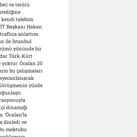
eti ve terörü
stediğine
 kendi talebim
MİT Başkanı Hakan
traflıca anlattım.
 ile İstanbul
özümü yönünde bir
adar Türk-Kürt
e yoktur. Öcalan 20
inin bu çalışmaları
heyecanlanarak
i. Görüşmenin yüzde
oğunlaştı.
erasyonuyla
tçi dinamiği
. ‘Öcalan’la
e dinledi ve
 Bu mektubu
 açıklamayı