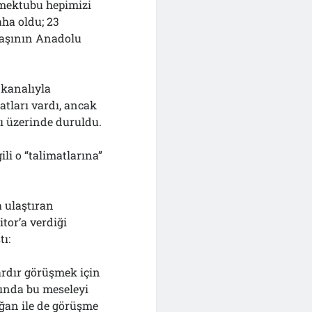
 mektubu hepimizi
ha oldu; 23
tbaşının Anadolu
 kanalıyla
tları vardı, ancak
sı üzerinde duruldu.
ili o “talimatlarına”
 ulaştıran
tor’a verdiği
ı:
ardır görüşmek için
ında bu meseleyi
ğan ile de görüşme