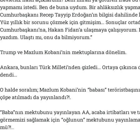
yapmamı istedi. Ben de buna uydum. Bir ahlâksızlık yapm
Cumhurbaşkanı Recep Tayyip Erdoğan’ın bilgisi dahilinde İ
Yüz yıllık bir sorunu çözmek için gitmişim… Sonuçlar orta
Cumhurbaşkanı’na, Hakan Fidan’a ulaşmaya çalışıyorum. 
yazdım. Ulaştı mı, onu da bilmiyorum.”
Trump ve Mazlum Kobani’nin mektuplarına dönelim.
Ankara, bunları Türk Milleti’nden gizledi… Ortaya çıkınca d
dendi…
O halde soralım; Mazlum Kobani’nin “babası” teröristbaşı
çöpe atılmadı da yayınlandı?!.
“Baba”nın mektubunu yayınlayan AA, acaba irtibatları ve
görmemizi sağlamak için “oğlunun” mektubunu yayınlama
mü?!..