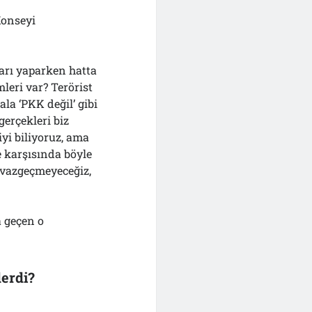
Konseyi
arı yaparken hatta
mleri var? Terörist
ala ‘PKK değil’ gibi
gerçekleri biz
iyi biliyoruz, ama
 karşısında böyle
 vazgeçmeyeceğiz,
a geçen o
erdi?