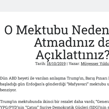
O Mektubu Neden
Atmadınız d
Açıklattınız
Tarih:
18/10/2019
| Yazar:
Müyesser Yıldı
Dün ABD heyeti ile varılan anlaşma Trump’ın, Barış Pınarı
başladığı gün Erdoğan’a gönderdiği “Mafyavari” mektubu
benziyor.
Trump’ın mektubunda ikinci bir rezalet daha vardı; “General
YPG/PYD’nin “Çatısı” Suriye Demokratik Güçleri (SDG)’nin