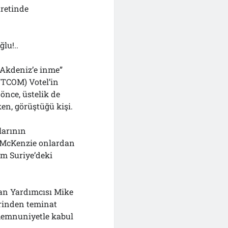
retinde
lu!..
 “Akdeniz’e inme”
TCOM) Votel’in
önce, üstelik de
en, görüştüğü kişi.
larının
i, McKenzie onlardan
em Suriye’deki
an Yardımcısı Mike
erinden teminat
ı memnuniyetle kabul