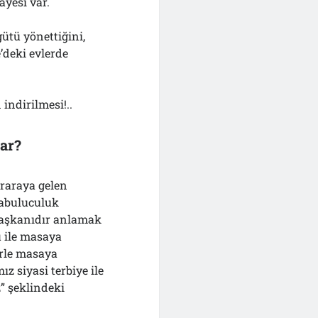
âyesi var.
gütü yönettiğini,
’deki evlerde
indirilmesi!..
ar?
iraraya gelen
rabuluculuk
 başkanıdır anlamak
ü ile masaya
erle masaya
z siyasi terbiye ile
” şeklindeki