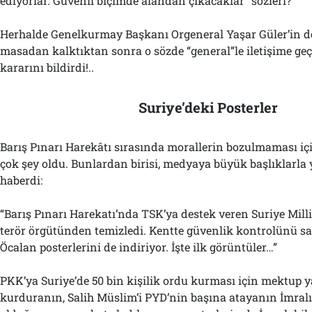
ediyorlar. Güvenli biçimde alandan çıkacaklar” sözleri?
Herhalde Genelkurmay Başkanı Orgeneral Yaşar Güler’in 
masadan kalktıktan sonra o sözde “general”le iletişime geçi
kararını bildirdi!..
Suriye’deki Posterler
Barış Pınarı Harekâtı sırasında morallerin bozulmaması 
çok şey oldu. Bunlardan birisi, medyaya büyük başlıklarla
haberdi:
“Barış Pınarı Harekatı’nda TSK’ya destek veren Suriye Mill
terör örgütünden temizledi. Kentte güvenlik kontrolünü sağ
Öcalan posterlerini de indiriyor. İşte ilk görüntüler…”
PKK’ya Suriye’de 50 bin kişilik ordu kurması için mektup y
kurduranın, Salih Müslim’i PYD’nin başına atayanın İmralı’