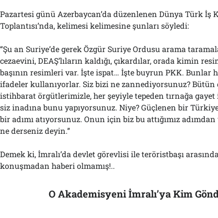
Pazartesi günü Azerbaycan’da düzenlenen Dünya Türk İş 
Toplantısı’nda, kelimesi kelimesine şunları söyledi:
“Şu an Suriye’de gerek Özgür Suriye Ordusu arama taramal
cezaevini, DEAŞ’lıların kaldığı, çıkardılar, orada kimin resi
başının resimleri var. İşte ispat… İşte buyrun PKK. Bunlar h
ifadeler kullanıyorlar. Siz bizi ne zannediyorsunuz? Bütün 
istihbarat örgütlerimizle, her şeyiyle tepeden tırnağa gayet 
siz inadına bunu yapıyorsunuz. Niye? Güçlenen bir Türkiye
bir adımı atıyorsunuz. Onun için biz bu attığımız adımdan
ne derseniz deyin.”
Demek ki, İmralı’da devlet görevlisi ile teröristbaşı arasınd
konuşmadan haberi olmamış!..
O Akademisyeni İmralı’ya Kim Gönd