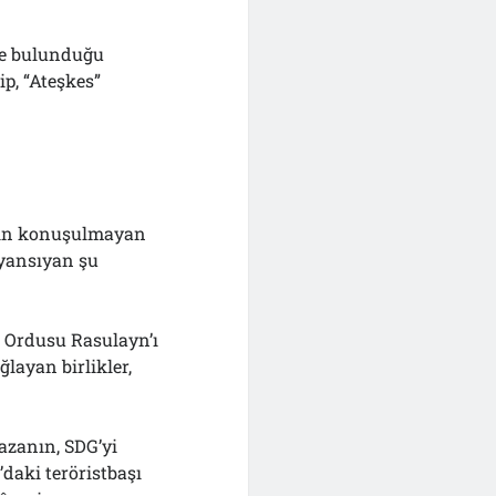
de bulunduğu
p, “Ateşkes”
için konuşulmayan
 yansıyan şu
i Ordusu Rasulayn’ı
layan birlikler,
azanın, SDG’yi
daki teröristbaşı