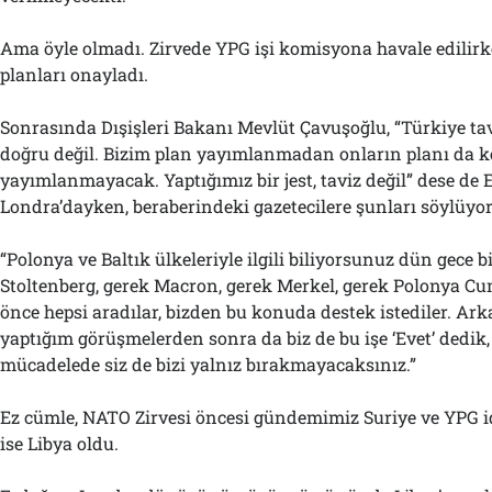
Ama öyle olmadı. Zirvede YPG işi komisyona havale edilirk
planları onayladı.
Sonrasında Dışişleri Bakanı Mevlüt Çavuşoğlu, “Türkiye ta
doğru değil. Bizim plan yayımlanmadan onların planı da k
yayımlanmayacak. Yaptığımız bir jest, taviz değil” dese de
Londra’dayken, beraberindeki gazetecilere şunları söylüyo
“Polonya ve Baltık ülkeleriyle ilgili biliyorsunuz dün gece b
Stoltenberg, gerek Macron, gerek Merkel, gerek Polonya 
önce hepsi aradılar, bizden bu konuda destek istediler. Ar
yaptığım görüşmelerden sonra da biz de bu işe ‘Evet’ dedik,
mücadelede siz de bizi yalnız bırakmayacaksınız.”
Ez cümle, NATO Zirvesi öncesi gündemimiz Suriye ve YPG i
ise Libya oldu.