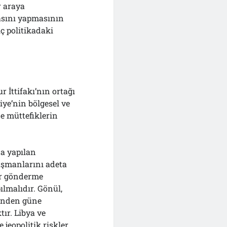
r araya
asını yapmasının
iç politikadaki
İttifakı’nın ortağı
iye’nin bölgesel ve
e müttefiklerin
a yapılan
üşmanlarını adeta
ker gönderme
lmalıdır. Gönül,
günden güne
tır. Libya ve
 jeopolitik riskler