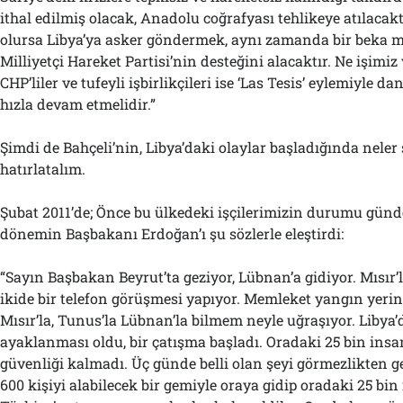
ithal edilmiş olacak, Anadolu coğrafyası tehlikeye atılacaktı
olursa Libya’ya asker göndermek, aynı zamanda bir beka me
Milliyetçi Hareket Partisi’nin desteğini alacaktır. Ne işimiz
CHP’liler ve tufeyli işbirlikçileri ise ‘Las Tesis’ eylemiyle d
hızla devam etmelidir.”
Şimdi de Bahçeli’nin, Libya’daki olaylar başladığında neler 
hatırlatalım.
Şubat 2011’de; Önce bu ülkedeki işçilerimizin durumu günd
dönemin Başbakanı Erdoğan’ı şu sözlerle eleştirdi:
“Sayın Başbakan Beyrut’ta geziyor, Lübnan’a gidiyor. Mısır’l
ikide bir telefon görüşmesi yapıyor. Memleket yangın yeri
Mısır’la, Tunus’la Lübnan’la bilmem neyle uğraşıyor. Libya’d
ayaklanması oldu, bir çatışma başladı. Oradaki 25 bin ins
güvenliği kalmadı. Üç günde belli olan şeyi görmezlikten ge
600 kişiyi alabilecek bir gemiyle oraya gidip oradaki 25 bi