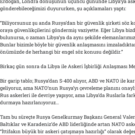
Erdoğan, Londra dönüşünün üçüncü gününde Libya’ya as
gönderebileceğimizi duyururken, şu açıklamaları yaptı:
“Biliyorsunuz şu anda Rusya’dan bir güvenlik şirketi söz k
oraya güvenlikçilerini göndermiş vaziyette. Eğer Libya bizd
bulunursa, o zaman Libya’ya da aynı şekilde elemanlarımızı
Bunlar bizimle böyle bir güvenlik anlaşmasını imzaladıkta
önümüzde de herhangi bir engel söz konusu değildir.”
Birkaç gün sonra da Libya ile Askeri İşbirliği Anlaşması Mec
Bir garip tablo; Rusya’dan S-400 alıyor, ABD ve NATO ile kar
geliyoruz, ama NATO’nun Rusya’yı çevreleme planını onayl
Rus askerleri ile devriye yapıyor, ama Libya’da Ruslarla far
durmaya hazırlanıyoruz…
Tam bu süreçte Rusya Genelkurmay Başkanı General Valer
Baltıklar ve Karadeniz’de ABD liderliğinde artan NATO asker
“İttifakın büyük bir askeri çatışmaya hazırlığı” olarak değ