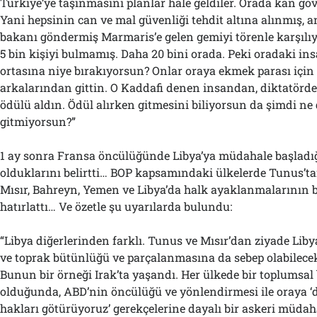
Türkiye’ye taşınmasını planlar hale geldiler. Orada kan gö
Yani hepsinin can ve mal güvenliği tehdit altına alınmış, 
bakanı göndermiş Marmaris’e gelen gemiyi törenle karşılıy
5 bin kişiyi bulmamış. Daha 20 bini orada. Peki oradaki ins
ortasına niye bırakıyorsun? Onlar oraya ekmek parası için
arkalarından gittin. O Kaddafi denen insandan, diktatörd
ödülü aldın. Ödül alırken gitmesini biliyorsun da şimdi ne
gitmiyorsun?”
1 ay sonra Fransa öncülüğünde Libya’ya müdahale başladı
olduklarını belirtti… BOP kapsamındaki ülkelerde Tunus’t
Mısır, Bahreyn, Yemen ve Libya’da halk ayaklanmalarının b
hatırlattı… Ve özetle şu uyarılarda bulundu:
“Libya diğerlerinden farklı. Tunus ve Mısır’dan ziyade Libya
ve toprak bütünlüğü ve parçalanmasına da sebep olabilecek
Bunun bir örneği Irak’ta yaşandı. Her ülkede bir toplumsal 
olduğunda, ABD’nin öncülüğü ve yönlendirmesi ile oraya ‘
hakları götürüyoruz’ gerekçelerine dayalı bir askeri müdah