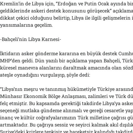
Kremlin’in de Libya için, “Erdoğan ve Putin Ocak ayında bi
geldiklerinde askeri destek konusunu görüşecek” açıklam
dikkat çekici olduğunu belirtip, Libya ile ilgili gelişmelerin 
yansımalarına geçelim.
-Bahçeli’nin Libya Karnesi-
İktidarın asker gönderme kararına en büyük destek Cumhur 
MHP’den geldi. Dün yazılı bir açıklama yapan Bahçeli, Türk
küresel manevra alanlarını daraltmak amacında olan sözd
ateşle oynadığını vurgulayıp, şöyle dedi:
“Libya’nın meşru ve tanınmış hükümetiyle Türkiye arasınd
Münhasır Ekonomik Bölge Anlaşması, zalimleri ve Türk d
felç etmiştir. Bu kapsamda gerektiği takdirde Libya’ya as
seçeneği mutlaka gündeme alınmalı ve gereği cesaretle yapı
inanç ve kültür coğrafyalarımızın Türk milletine çağrısı 
artmaktadır. Bu çağrıya sessiz ve seyirci kalmak akıl dışılık
Suriye’deki krizlere tepkisiz ve hareketsiz kalındığı takdirde