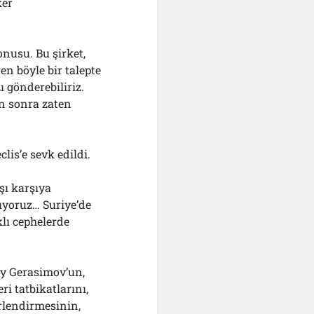
ker
onusu. Bu şirket,
en böyle bir talepte
 gönderebiliriz.
n sonra zaten
lis’e sevk edildi.
şı karşıya
ıyoruz… Suriye’de
klı cephelerde
y Gerasimov’un,
i tatbikatlarını,
erlendirmesinin,