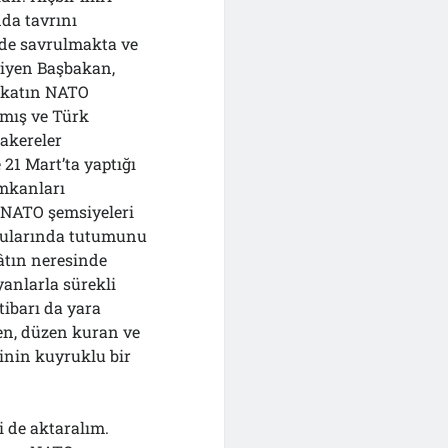
nda tavrını
lde savrulmakta ve
diyen Başbakan,
rekatın NATO
kmış ve Türk
akereler
21 Mart’ta yaptığı
mkanları
 NATO şemsiyeleri
onularında tutumunu
kâtın neresinde
anlarla sürekli
tibarı da yara
yen, düzen kuran ve
rinin kuyruklu bir
i de aktaralım.