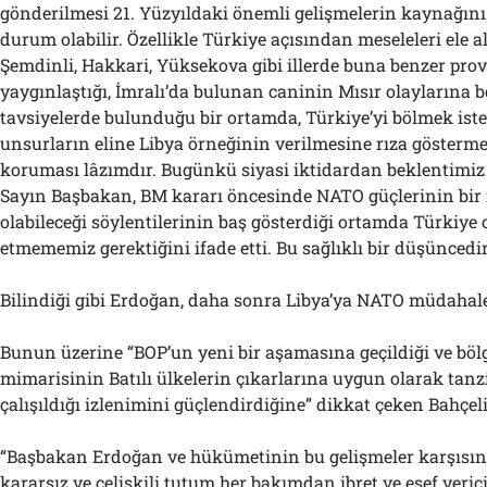
gönderilmesi 21. Yüzyıldaki önemli gelişmelerin kaynağını
durum olabilir. Özellikle Türkiye açısından meseleleri ele 
Şemdinli, Hakkari, Yüksekova gibi illerde buna benzer prov
yaygınlaştığı, İmralı’da bulunan caninin Mısır olaylarına b
tavsiyelerde bulunduğu bir ortamda, Türkiye’yi bölmek iste
unsurların eline Libya örneğinin verilmesine rıza gösterm
koruması lâzımdır. Bugünkü siyasi iktidardan beklentimiz
Sayın Başbakan, BM kararı öncesinde NATO güçlerinin bi
olabileceği söylentilerinin baş gösterdiği ortamda Türkiye
etmememiz gerektiğini ifade etti. Bu sağlıklı bir düşüncedir
Bilindiği gibi Erdoğan, daha sonra Libya’ya NATO müdahale
Bunun üzerine “BOP’un yeni bir aşamasına geçildiği ve böl
mimarisinin Batılı ülkelerin çıkarlarına uygun olarak tan
çalışıldığı izlenimini güçlendirdiğine” dikkat çeken Bahçeli,
“Başbakan Erdoğan ve hükümetinin bu gelişmeler karşısınd
kararsız ve çelişkili tutum her bakımdan ibret ve esef vericid