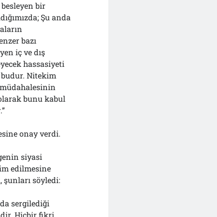
 besleyen bir
aldığımızda; Şu anda
aların
enzer bazı
yen iç ve dış
eyecek hassasiyeti
 budur. Nitekim
r müdahalesinin
 olarak bunu kabul
.”
sine onay verdi.
genin siyasi
zim edilmesine
 şunları söyledi:
a sergilediği
ir. Hiçbir fikri