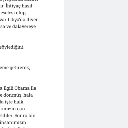
r. İhtiyaç hasıl
selesi olup,
 var Libya’da diyen
ansa ve dalavereye
söylediğini
eme getirerek,
a ilgili Obama ile
ne dönmüş, hala
a işte halk
anımızın can
ldiler. Sonra bin
n insanımızın