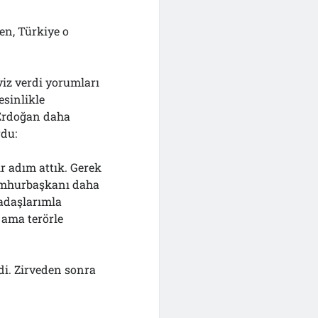
en, Türkiye o
viz verdi yorumları
esinlikle
 Erdoğan daha
rdu:
ir adım attık. Gerek
Cumhurbaşkanı daha
kadaşlarımla
 ama terörle
di. Zirveden sonra