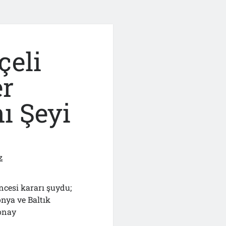
çeli
er
ı Şeyi
z
ncesi kararı şuydu;
nya ve Baltık
onay