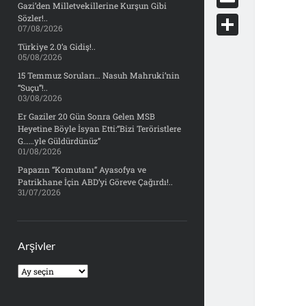
e
Gazi’den Milletvekillerine Kurşun Gibi
d
y
o
d
E
Sözler!..
b
07/08/2026
d
c
o
m
o
S
Türkiye 2.0’a Gidiş!..
i
k
05/08/2026
n
a
o
h
t
15 Temmuz Soruları… Nasuh Mahruki’nin
e
i
“Suçu”!..
k
a
03/08/2026
t
l
r
Er Gaziler 20 Gün Sonra Gelen MSB
Heyetine Böyle İsyan Etti:“Bizi Teröristlere
e
G……yle Güldürdünüz”
01/08/2026
Papazın “Komutanı” Ayasofya ve
Patrikhane İçin ABD’yi Göreve Çağırdı!..
31/07/2026
Arşivler
Arşivler