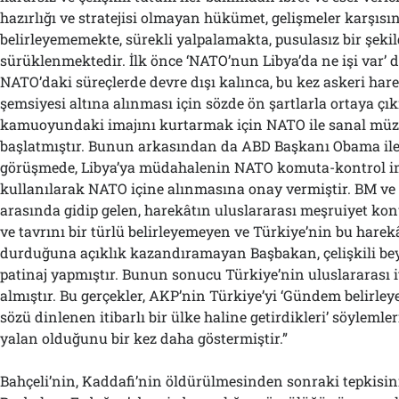
hazırlığı ve stratejisi olmayan hükümet, gelişmeler karşısı
belirleyememekte, sürekli yalpalamakta, pusulasız bir şeki
sürüklenmektedir. İlk önce ‘NATO’nun Libya’da ne işi var’ 
NATO’daki süreçlerde devre dışı kalınca, bu kez askeri ha
şemsiyesi altına alınması için sözde ön şartlarla ortaya çı
kamuoyundaki imajını kurtarmak için NATO ile sanal müz
başlatmıştır. Bunun arkasından da ABD Başkanı Obama ile 
görüşmede, Libya’ya müdahalenin NATO komuta-kontrol i
kullanılarak NATO içine alınmasına onay vermiştir. BM ve
arasında gidip gelen, harekâtın uluslararası meşruiyet k
ve tavrını bir türlü belirleyemeyen ve Türkiye’nin bu hare
durduğuna açıklık kazandıramayan Başbakan, çelişkili bey
patinaj yapmıştır. Bunun sonucu Türkiye’nin uluslararası i
almıştır. Bu gerçekler, AKP’nin Türkiye’yi ‘Gündem belirle
sözü dinlenen itibarlı bir ülke haline getirdikleri’ söylemle
yalan olduğunu bir kez daha göstermiştir.”
Bahçeli’nin, Kaddafi’nin öldürülmesinden sonraki tepkisin