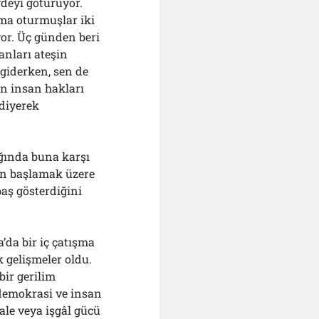
vdeyi götürüyor.
ama oturmuşlar iki
or. Üç günden beri
anları ateşin
 giderken, sen de
en insan hakları
 diyerek
ğında buna karşı
an başlamak üzere
aş gösterdiğini
’da bir iç çatışma
 gelişmeler oldu.
bir gerilim
demokrasi ve insan
ale veya işgâl gücü