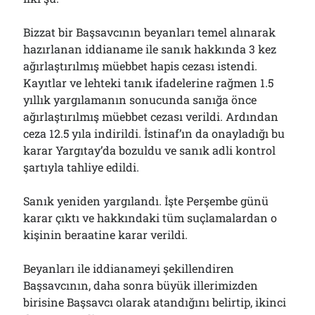
Bölmediğiniz Bir O Kalmıştı!..
29/07/2026
Bizzat bir Başsavcının beyanları temel alınarak
hazırlanan iddianame ile sanık hakkında 3 kez
ağırlaştırılmış müebbet hapis cezası istendi.
Arşivler
Kayıtlar ve lehteki tanık ifadelerine rağmen 1.5
yıllık yargılamanın sonucunda sanığa önce
Arşivler
ağırlaştırılmış müebbet cezası verildi. Ardından
ceza 12.5 yıla indirildi. İstinaf’ın da onayladığı bu
karar Yargıtay’da bozuldu ve sanık adli kontrol
şartıyla tahliye edildi.
Sanık yeniden yargılandı. İşte Perşembe günü
karar çıktı ve hakkındaki tüm suçlamalardan o
kişinin beraatine karar verildi.
Beyanları ile iddianameyi şekillendiren
Başsavcının, daha sonra büyük illerimizden
birisine Başsavcı olarak atandığını belirtip, ikinci