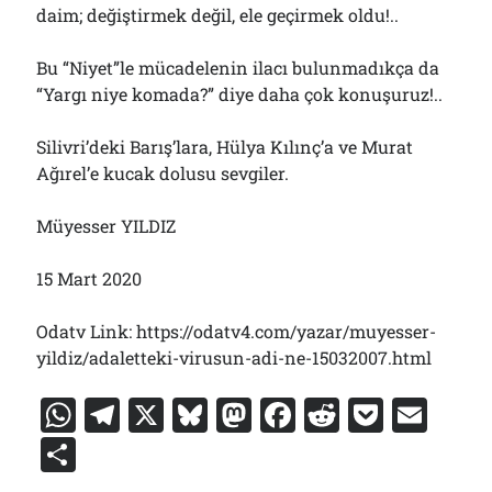
daim; değiştirmek değil, ele geçirmek oldu!..
Bu “Niyet”le mücadelenin ilacı bulunmadıkça da
“Yargı niye komada?” diye daha çok konuşuruz!..
Silivri’deki Barış’lara, Hülya Kılınç’a ve Murat
Ağırel’e kucak dolusu sevgiler.
Müyesser YILDIZ
15 Mart 2020
Odatv Link: https://odatv4.com/yazar/muyesser-
yildiz/adaletteki-virusun-adi-ne-15032007.html
W
T
X
Bl
M
F
R
P
E
h
el
u
a
a
e
o
m
S
at
e
e
st
c
d
c
ai
h