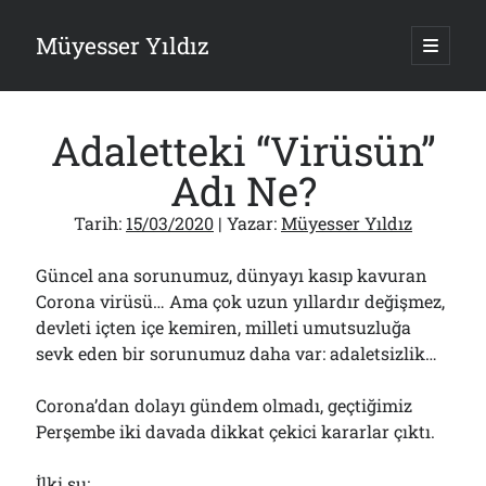
Müyesser Yıldız
ana
menüy
Yan
aç
Arama
Menü
Adaletteki “Virüsün”
Adı Ne?
Tarih:
15/03/2020
| Yazar:
Müyesser Yıldız
Son Yazılar
Güncel ana sorunumuz, dünyayı kasıp kavuran
Türkiye 2.0’a Gidiş!..
05/08/2026
Corona virüsü… Ama çok uzun yıllardır değişmez,
devleti içten içe kemiren, milleti umutsuzluğa
15 Temmuz Soruları… Nasuh Mahruki’nin “Suçu”!..
03/08/2026
sevk eden bir sorunumuz daha var: adaletsizlik…
Er Gaziler 20 Gün Sonra Gelen MSB Heyetine Böyle İsyan Etti:“Bizi
Teröristlere G……yle Güldürdünüz”
Corona’dan dolayı gündem olmadı, geçtiğimiz
01/08/2026
Perşembe iki davada dikkat çekici kararlar çıktı.
Papazın “Komutanı” Ayasofya ve Patrikhane İçin ABD’yi Göreve
Çağırdı!..
31/07/2026
İlki şu: