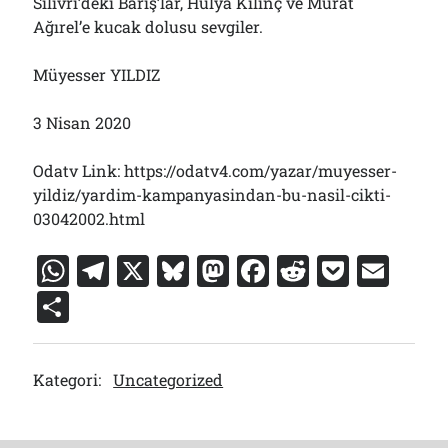
Silivri’deki Barış’lar, Hülya Kılınç ve Murat
Ağırel’e kucak dolusu sevgiler.
Müyesser YILDIZ
3 Nisan 2020
Odatv Link: https://odatv4.com/yazar/muyesser-
yildiz/yardim-kampanyasindan-bu-nasil-cikti-
03042002.html
W
T
X
Bl
M
F
R
P
E
h
el
u
a
a
e
o
m
S
at
e
e
st
c
d
c
ai
h
s
gr
s
o
e
di
k
l
ar
Kategori:
Uncategorized
A
a
k
d
b
t
et
e
p
m
y
o
o