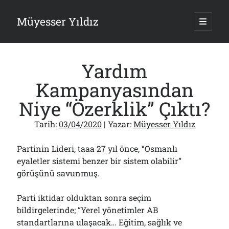
Müyesser Yıldız
ana
menüy
Yan
aç
Arama
Menü
Yardım
Kampanyasından
Niye “Özerklik” Çıktı?
Son Yazılar
Tarih:
03/04/2020
| Yazar:
Müyesser Yıldız
Gazi’den Milletvekillerine Kurşun Gibi Sözler!..
07/08/2026
Partinin Lideri, taaa 27 yıl önce, “Osmanlı
Türkiye 2.0’a Gidiş!..
eyaletler sistemi benzer bir sistem olabilir”
05/08/2026
görüşünü savunmuş.
15 Temmuz Soruları… Nasuh Mahruki’nin “Suçu”!..
03/08/2026
Parti iktidar olduktan sonra seçim
Er Gaziler 20 Gün Sonra Gelen MSB Heyetine Böyle İsyan Etti:“Bizi
Teröristlere G……yle Güldürdünüz”
bildirgelerinde; “Yerel yönetimler AB
01/08/2026
standartlarına ulaşacak… Eğitim, sağlık ve
Papazın “Komutanı” Ayasofya ve Patrikhane İçin ABD’yi Göreve