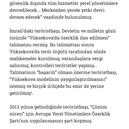
güvenlik dışında tüm hizmetler yerel yönetimlere
Çağırdı!..
31/07/2026
devredilecek… Merkezden yerele yetki devri
devam edecek” vaadinde bulunulmuş.
İmralı’daki teröristbaşı, Devletin ve milletin gözü
Arşivler
önünde “Yüksekova’da özerklik ilan edilmesi”
Arşivler
talimatını vermiş. Bu talimattan sonra
Yüksekova’da terör örgütü tarafından sözde
mahkemeler kurulmuş, vatandaşlara vergi
salınmış; kontrolleri teröristler yapmış…
Talimatının “başarılı” olması üzerine teröristbaşı,
“Yüksekova modelinin yaygınlaştırılmasını”
istemiş ve birçok il/ilçede bu emir de yerine
getirilmiş!..
2013 yılına gelindiğinde teröristbaşı, “Çözüm
süreci” için Avrupa Yerel Yönetimlere Özerklik
Şartı’nın uygulanmasını şart koşmuş.