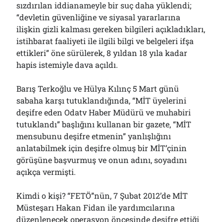
sızdırılan iddianameyle bir suç daha yüklendi;
Çağırdı!..
31/07/2026
“devletin güvenliğine ve siyasal yararlarına
ilişkin gizli kalması gereken bilgileri açıkladıkları,
istihbarat faaliyeti ile ilgili bilgi ve belgeleri ifşa
ettikleri” öne sürülerek, 8 yıldan 18 yıla kadar
Arşivler
hapis istemiyle dava açıldı.
Arşivler
Barış Terkoğlu ve Hülya Kılınç 5 Mart günü
sabaha karşı tutuklandığında, “MİT üyelerini
deşifre eden Odatv Haber Müdürü ve muhabiri
tutuklandı” başlığını kullanan bir gazete, “MİT
mensubunu deşifre etmenin” yanlışlığını
anlatabilmek için deşifre olmuş bir MİT’çinin
görüşüne başvurmuş ve onun adını, soyadını
açıkça vermişti.
Kimdi o kişi? “FETÖ”nün, 7 Şubat 2012’de MİT
Müsteşarı Hakan Fidan ile yardımcılarına
düzenlenecek operasyon öncesinde deşifre ettiği