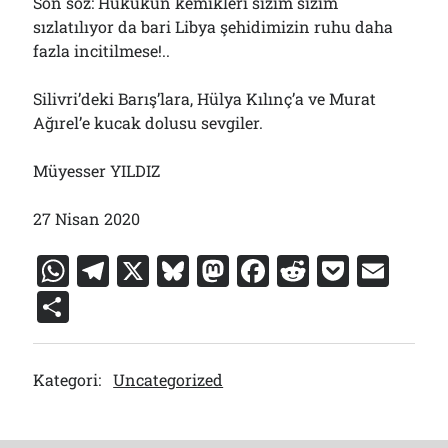
Son söz: Hukukun kemikleri sızım sızım
sızlatılıyor da bari Libya şehidimizin ruhu daha
fazla incitilmese!..
Silivri’deki Barış’lara, Hülya Kılınç’a ve Murat
Ağırel’e kucak dolusu sevgiler.
Müyesser YILDIZ
27 Nisan 2020
W
T
X
Bl
M
F
R
P
E
h
el
u
a
a
e
o
m
S
at
e
e
st
c
d
c
ai
h
s
gr
s
o
e
di
k
l
ar
Kategori:
Uncategorized
A
a
k
d
b
t
et
e
p
m
y
o
o