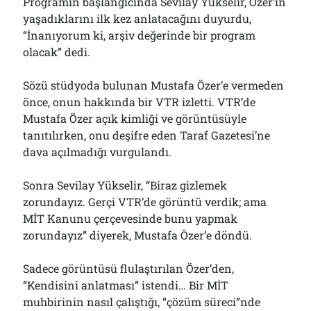
Programın başlangıcında Sevilay Yükselir, Özer’in
yaşadıklarını ilk kez anlatacağını duyurdu,
“İnanıyorum ki, arşiv değerinde bir program
olacak” dedi.
Sözü stüdyoda bulunan Mustafa Özer’e vermeden
önce, onun hakkında bir VTR izletti. VTR’de
Mustafa Özer açık kimliği ve görüntüsüyle
tanıtılırken, onu deşifre eden Taraf Gazetesi’ne
dava açılmadığı vurgulandı.
Sonra Sevilay Yükselir, “Biraz gizlemek
zorundayız. Gerçi VTR’de görüntü verdik; ama
MİT Kanunu çerçevesinde bunu yapmak
zorundayız” diyerek, Mustafa Özer’e döndü.
Sadece görüntüsü flulaştırılan Özer’den,
“Kendisini anlatması” istendi… Bir MİT
muhbirinin nasıl çalıştığı, “çözüm süreci”nde