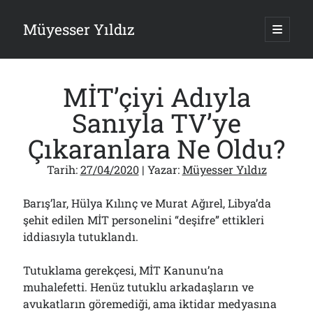
Müyesser Yıldız
ana
menüy
Yan
aç
Arama
Menü
MİT’çiyi Adıyla
Sanıyla TV’ye
Çıkaranlara Ne Oldu?
Son Yazılar
Tarih:
27/04/2020
| Yazar:
Müyesser Yıldız
Gazi’den Milletvekillerine Kurşun Gibi Sözler!..
07/08/2026
Barış’lar, Hülya Kılınç ve Murat Ağırel, Libya’da
Türkiye 2.0’a Gidiş!..
şehit edilen MİT personelini “deşifre” ettikleri
05/08/2026
iddiasıyla tutuklandı.
15 Temmuz Soruları… Nasuh Mahruki’nin “Suçu”!..
03/08/2026
Tutuklama gerekçesi, MİT Kanunu’na
Er Gaziler 20 Gün Sonra Gelen MSB Heyetine Böyle İsyan Etti:“Bizi
Teröristlere G……yle Güldürdünüz”
muhalefetti. Henüz tutuklu arkadaşların ve
01/08/2026
avukatların göremediği, ama iktidar medyasına
Papazın “Komutanı” Ayasofya ve Patrikhane İçin ABD’yi Göreve