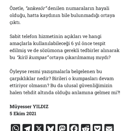
Özetle,
“ankesör”
denilen numaraların hayali
olduğu, hatta kaydının bile bulunmadığı ortaya
çıktı.
Sabit telefon hizmetinin açıkları ve hangi
amaçlarla kullanılabileceği 6 yıl önce tespit
edilmiş ve de sözümona gerekli tedbirler alınarak
bu
“kirli kumpas”
ortaya çıkarılmamış mıydı?
Öyleyse resmi yazışmalarla belgelenen bu
çarpıklıklar nedir? Birileri o kumpasları devam
ettiriyor olmasın? Bu da ulusal güvenliğimizin
halen tehdit altında olduğu anlamına gelmez mi?!
Müyesser YILDIZ
5 Ekim 2021
W
T
X
Bl
M
F
R
P
E