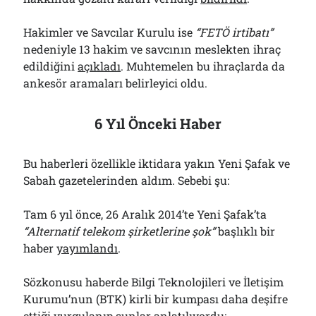
01/08/2026
Hakimler ve Savcılar Kurulu ise
“FETÖ irtibatı”
nedeniyle 13 hakim ve savcının meslekten ihraç
Arşivler
edildiğini
açıkladı
. Muhtemelen bu ihraçlarda da
ankesör aramaları belirleyici oldu.
Arşivler
6 Yıl Önceki Haber
Bu haberleri özellikle iktidara yakın Yeni Şafak ve
Sabah gazetelerinden aldım. Sebebi şu:
Tam 6 yıl önce, 26 Aralık 2014’te Yeni Şafak’ta
“Alternatif telekom şirketlerine şok”
başlıklı bir
haber
yayımlandı
.
Sözkonusu haberde Bilgi Teknolojileri ve İletişim
Kurumu’nun (BTK) kirli bir kumpası daha deşifre
ettiği vurgulanıp şunlar anlatılıyordu: