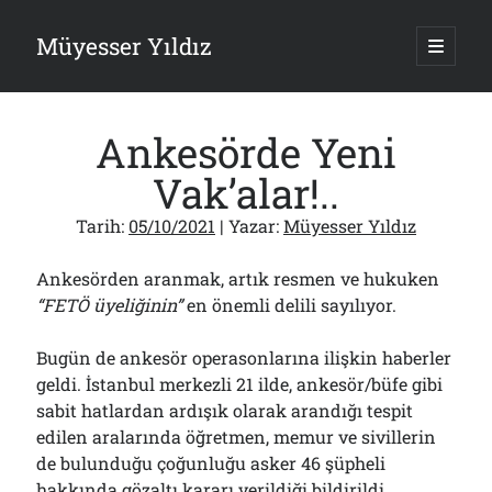
Müyesser Yıldız
ana
menüy
Yan
aç
Arama
Menü
Ankesörde Yeni
Vak’alar!..
Tarih:
05/10/2021
| Yazar:
Müyesser Yıldız
Son Yazılar
Ankesörden aranmak, artık resmen ve hukuken
Asırlık Devlete Bir Haftada Yeni Gömlek Biçilecek Öyle mi?!..
09/08/2026
“FETÖ üyeliğinin”
en önemli delili sayılıyor.
Gazi’den Milletvekillerine Kurşun Gibi Sözler!..
07/08/2026
Bugün de ankesör operasonlarına ilişkin haberler
Türkiye 2.0’a Gidiş!..
geldi. İstanbul merkezli 21 ilde, ankesör/büfe gibi
05/08/2026
sabit hatlardan ardışık olarak arandığı tespit
15 Temmuz Soruları… Nasuh Mahruki’nin “Suçu”!..
edilen aralarında öğretmen, memur ve sivillerin
03/08/2026
de bulunduğu çoğunluğu asker 46 şüpheli
Er Gaziler 20 Gün Sonra Gelen MSB Heyetine Böyle İsyan Etti:“Bizi
hakkında gözaltı kararı verildiği
bildirildi
.
Teröristlere G……yle Güldürdünüz”