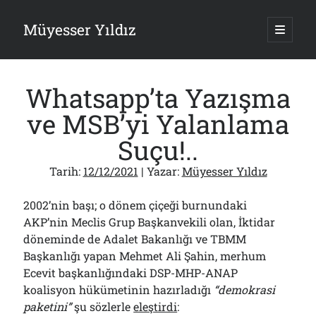
Müyesser Yıldız
ana
menüy
Yan
aç
Arama
Menü
Whatsapp’ta Yazışma
ve MSB’yi Yalanlama
Suçu!..
Son Yazılar
Tarih:
12/12/2021
| Yazar:
Müyesser Yıldız
Türkiye 2.0’a Gidiş!..
05/08/2026
2002’nin başı; o dönem çiçeği burnundaki
15 Temmuz Soruları… Nasuh Mahruki’nin “Suçu”!..
AKP’nin Meclis Grup Başkanvekili olan, İktidar
03/08/2026
döneminde de Adalet Bakanlığı ve TBMM
Er Gaziler 20 Gün Sonra Gelen MSB Heyetine Böyle İsyan Etti:“Bizi
Başkanlığı yapan Mehmet Ali Şahin, merhum
Teröristlere G……yle Güldürdünüz”
01/08/2026
Ecevit başkanlığındaki DSP-MHP-ANAP
Papazın “Komutanı” Ayasofya ve Patrikhane İçin ABD’yi Göreve
koalisyon hükümetinin hazırladığı
“demokrasi
Çağırdı!..
paketini”
şu sözlerle
eleştirdi
:
31/07/2026