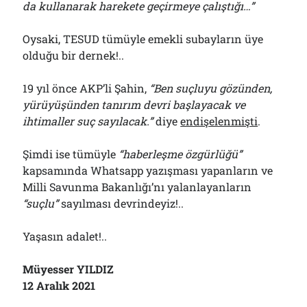
da kullanarak harekete geçirmeye çalıştığı…”
Oysaki, TESUD tümüyle emekli subayların üye
olduğu bir dernek!..
19 yıl önce AKP’li Şahin,
“Ben suçluyu gözünden,
yürüyüşünden tanırım devri başlayacak ve
ihtimaller suç sayılacak.”
diye
endişelenmişti
.
Şimdi ise tümüyle
“
h
aberleşme özgürlüğü”
kapsamında Whatsapp yazışması yapanların ve
Milli Savunma Bakanlığı’nı yalanlayanların
“suçlu”
sayılması devrindeyiz!..
Yaşasın adalet!..
Müyesser YILDIZ
12 Aralık 2021