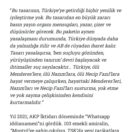
Bölmediğiniz Bir O Kalmıştı!..
29/07/2026
“
Bu tasarının, Türkiye’ye getirdiği hiçbir yenilik ve
iyileştirme yok. Bu tasarıdan en büyük zararı
basın yayın organı mensupları, yazar, çizer ve
düşünürler görecek. Bu paketin aynen
Arşivler
yasalaşması durumunda, Türkiye dünyada daha
Arşivler
da yalnızlığa itilir ve AB de rüyadan ibaret kalır.
Tasarı yasalaşırsa, ‘ben suçluyu gözünden,
yürüyüşünden tanırım’ devri başlayacak ve
ihtimaller suç sayılacaktır… Türkiye, ölü
Menderes’lere, ölü Nazım’lara, ölü Necip Fazıl’lara
hayat vermeye çalışırken, hayattaki Menderes’leri,
Nazım’ları ve Necip Fazıl’ları susturma, yok etme
ve yok sayma çelişkisinden kendisini
kurtarmalıdır.”
Yıl 2021; AKP İktidarı döneminde “Whatsapp
iddianamesi”ni gördük. 103 emekli amiralin,
“Montrö’ye sahip çıkılsın, TSK’da yeni tarikatlara