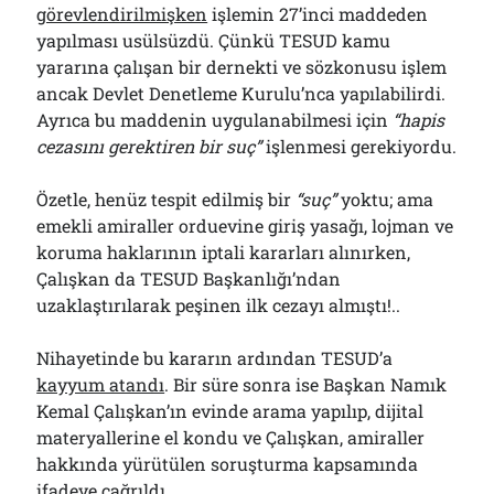
görevlendirilmişken
işlemin 27’inci maddeden
yapılması usülsüzdü. Çünkü TESUD kamu
yararına çalışan bir dernekti ve sözkonusu işlem
ancak Devlet Denetleme Kurulu’nca yapılabilirdi.
Ayrıca bu maddenin uygulanabilmesi için
“hapis
cezasını gerektiren bir suç”
işlenmesi gerekiyordu.
Özetle, henüz tespit edilmiş bir
“suç”
yoktu; ama
emekli amiraller orduevine giriş yasağı, lojman ve
koruma haklarının iptali kararları alınırken,
Çalışkan da TESUD Başkanlığı’ndan
uzaklaştırılarak peşinen ilk cezayı almıştı!..
Nihayetinde bu kararın ardından TESUD’a
kayyum atandı
. Bir süre sonra ise Başkan Namık
Kemal Çalışkan’ın evinde arama yapılıp, dijital
materyallerine el kondu ve Çalışkan, amiraller
hakkında yürütülen soruşturma kapsamında
ifadeye çağrıldı.