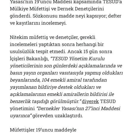
Yasası’nın 19’uncu Maddesi kapsamında TESUD’a
Mülkiye Müfettişi ve Dernek Denetçilerini
gönderdi. Sözkonusu madde neyi kapsıyor; defter
ve kayıtlarını incelemeyi.
Nitekim müfettiş ve denetçiler, gerekli
incelemeleri yaptıktan sonra herhangi bir
usulsüzlük tespit etmedi. Ancak 15 gün sonra
İçişleri Bakanlığı,
“TESUD Yönetim Kurulu
yöneticilerinin son günlerdeki açıklamalarında ve
basın yayın organları vasıtasıyla yapmış oldukları
beyanlarında, 104 emekli amiral tarafından
yayımlanan bildiriye destek oldukları ve
açıklamalarının emekli amirallerin bildirisi ile
benzerlik taşıdığı görülmüştür.”
diyerek
TESUD
yönetimini
“Dernekler Yasası’nın 27’inci Maddesi
uyarınca”
görevden uzaklaştırdı.
Müfettişler 19’uncu maddeyle