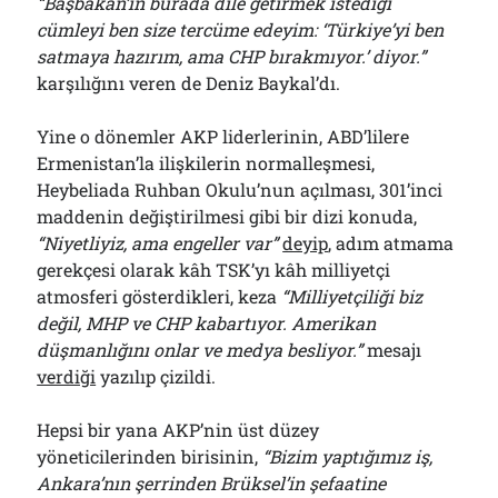
“Başbakan’ın burada dile getirmek istediği
cümleyi ben size tercüme edeyim: ‘Türkiye’yi ben
satmaya hazırım, ama CHP bırakmıyor.’ diyor.”
karşılığını veren de Deniz Baykal’dı.
Yine o dönemler AKP liderlerinin, ABD’lilere
Ermenistan’la ilişkilerin normalleşmesi,
Heybeliada Ruhban Okulu’nun açılması, 301’inci
maddenin değiştirilmesi gibi bir dizi konuda,
“Niyetliyiz, ama engeller var”
deyip
, adım atmama
gerekçesi olarak kâh TSK’yı kâh milliyetçi
atmosferi gösterdikleri, keza
“Milliyetçiliği biz
değil, MHP ve CHP kabartıyor. Amerikan
düşmanlığını onlar ve medya besliyor.”
mesajı
verdiği
yazılıp çizildi.
Hepsi bir yana AKP’nin üst düzey
yöneticilerinden birisinin,
“Bizim yaptığımız iş,
Ankara’nın şerrinden Brüksel’in şefaatine