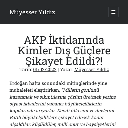
Müyesser Yıldız
ana
menüy
Yan
aç
Arama
Menü
AKP İktidarında
Kimler Dış Güçlere
Şikayet Edildi?!
Son Yazılar
Tarih:
01/02/2022
| Yazar:
Müyesser Yıldız
Gazi’den Milletvekillerine Kurşun Gibi Sözler!..
07/08/2026
Erdoğan hafta sonundaki mitinglerinde yine
Türkiye 2.0’a Gidiş!..
muhalefeti eleştirirken,
“Milletin gönlünü
05/08/2026
kazanmak ve sıkıntılarına çözüm üretmek yerine
15 Temmuz Soruları… Nasuh Mahruki’nin “Suçu”!..
03/08/2026
siyasi ikballerini yabancı büyükelçiliklerin
kapılarında arıyorlar. Kendi ülkesini ve devletini
Er Gaziler 20 Gün Sonra Gelen MSB Heyetine Böyle İsyan Etti:“Bizi
Teröristlere G……yle Güldürdünüz”
Batılı büyükelçiliklere şikâyet edecek kadar
01/08/2026
alçaldılar, küçüldüler, millî onur ve haysiyetlerini
Papazın “Komutanı” Ayasofya ve Patrikhane İçin ABD’yi Göreve