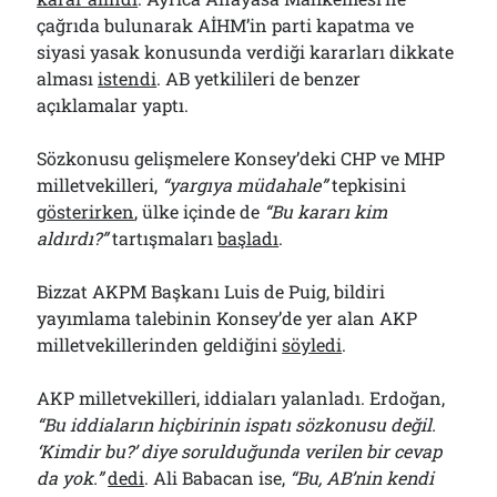
çağrıda bulunarak AİHM’in parti kapatma ve
siyasi yasak konusunda verdiği kararları dikkate
alması
istendi
. AB yetkilileri de benzer
açıklamalar yaptı.
Sözkonusu gelişmelere Konsey’deki CHP ve MHP
milletvekilleri,
“yargıya müdahale”
tepkisini
gösterirken
, ülke içinde de
“Bu kararı kim
aldırdı?”
tartışmaları
başladı
.
Bizzat AKPM Başkanı Luis de Puig, bildiri
yayımlama talebinin Konsey’de yer alan AKP
milletvekillerinden geldiğini
söyledi
.
AKP milletvekilleri, iddiaları yalanladı. Erdoğan,
“Bu iddiaların hiçbirinin ispatı sözkonusu değil.
‘Kimdir bu?’ diye sorulduğunda verilen bir cevap
da yok.”
dedi
. Ali Babacan ise,
“Bu, AB’nin kendi