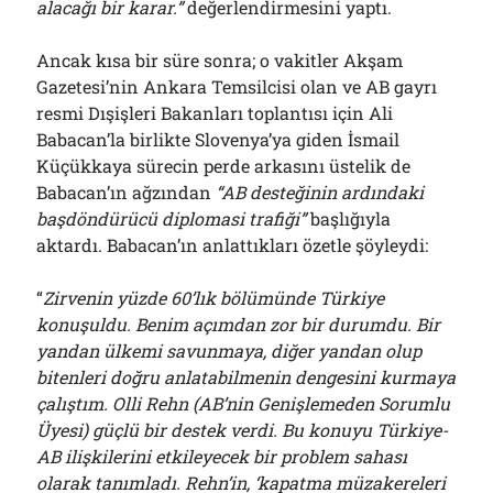
alacağı bir karar.”
değerlendirmesini yaptı.
Ancak kısa bir süre sonra; o vakitler Akşam
Gazetesi’nin Ankara Temsilcisi olan ve AB gayrı
resmi Dışişleri Bakanları toplantısı için Ali
Babacan’la birlikte Slovenya’ya giden İsmail
Küçükkaya sürecin perde arkasını üstelik de
Babacan’ın ağzından
“AB desteğinin ardındaki
başdöndürücü diplomasi trafiği”
başlığıyla
aktardı. Babacan’ın anlattıkları özetle şöyleydi:
“
Zirvenin yüzde 60’lık bölümünde Türkiye
konuşuldu. Benim açımdan zor bir durumdu. Bir
yandan ülkemi savunmaya, diğer yandan olup
bitenleri doğru anlatabilmenin dengesini kurmaya
çalıştım. Olli Rehn (AB’nin Genişlemeden Sorumlu
Üyesi) güçlü bir destek verdi. Bu konuyu Türkiye-
AB ilişkilerini etkileyecek bir problem sahası
olarak tanımladı. Rehn’in, ‘kapatma müzakereleri