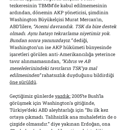
tezkeresinin TBMM’de kabul edilmemesinin
ardından, dönemin AKP yöneticisi, şimdinin
Washington Büyükelçisi Murat Mercan’ın,
ABD’lilere,
“Acemi davrandık. TSK da bize destek
olmadı. Aynı hatayı tekrarlama niyetimiz yok.
Bundan sonra yanınızdayız.”
dediği,
Washington’un ise AKP hükümeti bünyesinde
işaretleri görülen anti-Amerikancılığa yeterince
tavır alınmamasından,
“Kıbrıs ve AB
meselelerinindeki tavırların TSK’ya mal
edilmesinden”
rahatsızlık duyduğunu bildirdiği
öne sürüldü
.
Geçtiğimiz günlerde
yazdık
; 2005’te Bush’la
görüşmek için Washington’a gitiğinde,
Türkiye’deki ABD aleyhtarlığı için “Bu ilk kez
ortaya çıkmadı. Talihsizlik ana muhalefetin de o
çizgide olmasıdır.” diye yakınan Erdoğan, ona