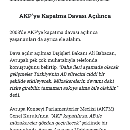
AKP’ye Kapatma Davası Açılınca
2008’de AKP’ye kapatma davası açılınca
yaşananları da ayrıca ele alalım.
Dava açılır açılmaz Dışişleri Bakanı Ali Babacan,
Avrupalı pek çok muhatabıyla telefonda
konuştuğunu belirtip,
“Daha ileri aşamada olacak
gelişmeler Türkiye’nin AB sürecini ciddi bir
şekilde etkileyecek. Müzakerelerin devamı dahi
riske girebilir, tamamen askıya alma bile olabilir.”
dedi
.
Avrupa Konseyi Parlamenterler Meclisi (AKPM)
Genel Kurulu’nda,
“AKP kapatılırsa, AB ile
müzakereler gözden geçirilecek”
şeklinde bir
karar alındı
. Ayrıca Anayasa Mahkemesi’ne