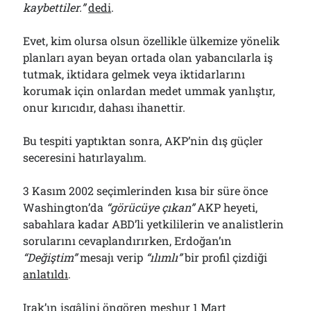
kaybettiler.”
dedi
.
Çağırdı!..
31/07/2026
Evet, kim olursa olsun özellikle ülkemize yönelik
planları ayan beyan ortada olan yabancılarla iş
tutmak, iktidara gelmek veya iktidarlarını
Arşivler
korumak için onlardan medet ummak yanlıştır,
Arşivler
onur kırıcıdır, dahası ihanettir.
Bu tespiti yaptıktan sonra, AKP’nin dış güçler
seceresini hatırlayalım.
3 Kasım 2002 seçimlerinden kısa bir süre önce
Washington’da
“görücüye çıkan”
AKP heyeti,
sabahlara kadar ABD’li yetkililerin ve analistlerin
sorularını cevaplandırırken, Erdoğan’ın
“Değiştim”
mesajı verip
“ılımlı”
bir profil çizdiği
anlatıldı
.
Irak’ın işgâlini öngören meşhur 1 Mart