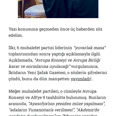
Çağırdı!..
31/07/2026
Arşivler
Yazı konusuna geçmeden önce üç haberden söz
edelim.
Arşivler
İlki; 6 muhalefet partisi liderinin
“yuvarlak masa”
toplantısından sonra yaptığı açıklamayla ilgili.
Açıklamada,
“Avrupa Konseyi ve Avrupa Birliği
karar ve normlarına uyulacağı”
vurgulanınca,
İktidarın Yeni Şafak Gazetesi, o sözlerin şifrelerini
çözdü, bunu da dün manşetten
yayımladı
!..
Meğer muhalefet partileri, o cümleyle Avrupa
Konseyi ve AB’ye 9 taahhütte bulunmuş. Bunların
arasında,
“Ayasofya’nın yeniden müze yapılması”
,
“adaların Yunanistan’a verilmesi”
,
“Akdeniz’de
sondajın durdurulması”
ve
“Maraş’ın yeniden