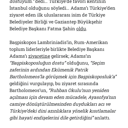
dostuyum.”
dedi… Türkiye’de favori kentinin
İstanbul olduğunu söyledi… Adams’ı Türkiye’den
ziyaret eden ilk uluslararası isim de Türkiye
Belediyeler Birliği ve Gaziantep Büyükşehir
Belediye Başkanı Fatma Şahin
oldu
.
Başpiskopos Lambriniadis’in, Rum-Amerikan
toplum liderleriyle birlikte Belediye Başkanı
Adams’ı
ziyaretine
gelirsek; Adams’ın
“Başpiskoposluğun dostu”
olduğunu,
“Seçim
zaferinin ardından Ekümenik Patrik
Bartholomeos’la görüşmek için Başpiskoposluk’a”
geldiğini vurgulayıp, bu ziyaret sırasında
Bartholomeos’un,
“Ruhban Okulu’nun yeniden
açılması için devam eden mücadele, Ayasofya’nın
camiye dönüştürülmesinden duydukları acı ve
Türkiye’deki dini azınlıklara yönelik kısıtlamalar
gibi hayati endişelerini dile getirdiğini”
anlattı.