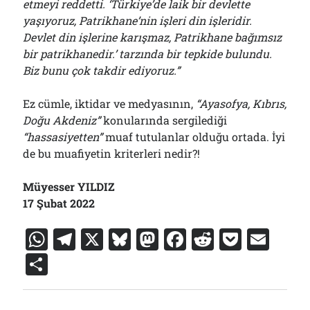
etmeyi reddetti. ‘Türkiye’de laik bir devlette
yaşıyoruz, Patrikhane’nin işleri din işleridir.
Devlet din işlerine karışmaz,
P
atrikhane bağımsız
bir patrikhanedir.’ tarzında bir tepkide bulundu.
Biz bunu çok takdir ediyoruz.”
Ez cümle, iktidar ve medyasının,
“Ayasofya, Kıbrıs,
Doğu Akdeniz”
konularında sergilediği
“hassasiyetten”
muaf tutulanlar olduğu ortada. İyi
de bu muafiyetin kriterleri nedir?!
Müyesser YILDIZ
17 Şubat 2022
W
T
X
Bl
M
F
R
P
E
h
el
u
a
a
e
o
m
S
at
e
e
st
c
d
c
ai
h
s
gr
s
o
e
di
k
l
ar