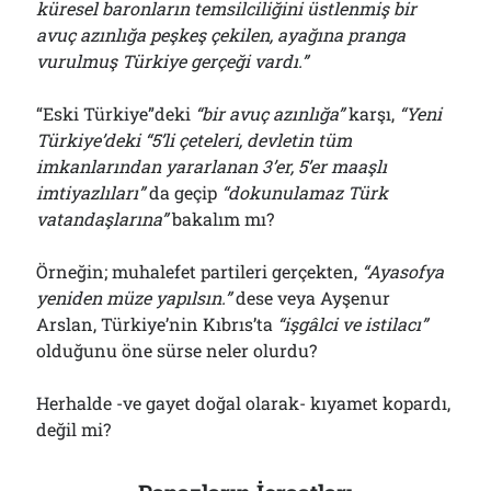
küresel baronların temsilciliğini üstlenmiş bir
avuç azınlığa peşkeş çekilen, ayağına pranga
vurulmuş Türkiye gerçeği vardı.”
“Eski Türkiye”deki
“
b
ir avuç azınlığa”
karşı,
“Yeni
Türkiye’deki “5’li çeteleri, devletin tüm
imkanlarından yararlanan 3’er, 5’er maaşlı
imtiyazlıları”
da geçip
“
d
okunulamaz Türk
vatandaşlarına”
bakalım mı?
Örneğin; muhalefet partileri gerçekten,
“Ayasofya
yeniden müze yapılsın.”
dese veya Ayşenur
Arslan, Türkiye’nin Kıbrıs’ta
“işgâlci ve istilacı”
olduğunu öne sürse neler olurdu?
Herhalde -ve gayet doğal olarak- kıyamet kopardı,
değil mi?