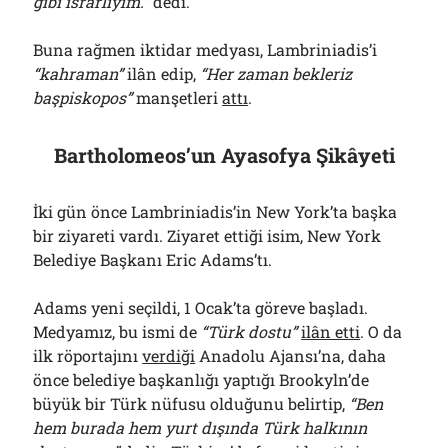
gibi ısrarlıyım.”
dedi.
Buna rağmen iktidar medyası, Lambriniadis’i
“kahraman”
ilân edip,
“Her zaman bekleriz
başpiskopos”
manşetleri
attı
.
Bartholomeos’un Ayasofya Şikâyeti
İki gün önce Lambriniadis’in New York’ta başka
bir ziyareti vardı. Ziyaret ettiği isim, New York
Belediye Başkanı Eric Adams’tı.
Adams yeni seçildi, 1 Ocak’ta göreve başladı.
Medyamız, bu ismi de
“Türk dostu”
ilân etti
. O da
ilk röportajını
verdiği
Anadolu Ajansı’na, daha
önce belediye başkanlığı yaptığı Brookyln’de
büyük bir Türk nüfusu olduğunu belirtip,
“Ben
hem burada hem yurt dışında Türk halkının