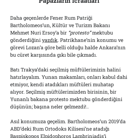
Papazların İcraatları
Daha geçenlerde Fener Rum Patriği
Bartholomeos’un, Kültür ve Turizm Bakanı
Mehmet Nuri Ersoy’a bir
“protesto”
mektubu
gönderdiğini
yazdık
. Patrikhane’nin konumu ve
görevi Lozan’a göre belli olduğu halde Ankara’nın
bu cüret karşısında gıkı bile çıkmadı.
Batı Trakya’daki seçilmiş müftülerimizin halini
hatırlayalım. Yunan makamları, onları kabul dahi
etmiyor, kendi atadıkları müftüleri muhatap
alıyor. Seçilmiş müftülerimizden birisinin, bir
Yunanlı bakana protesto mektubu gönderdiğini
düşünün; başına neler gelmezdi!..
Asıl konumuza geçelim. Bartholomeos’un 2019’da
ABD’deki Rum Ortodoks Kilisesi’ne atadığı
Başpiskopos Elpidophoros Lambriniadis’i