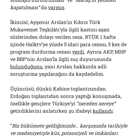
kapatılması”
da
varmış
.
İkincisi; Ayşenur Arslan’ın Kıbrıs Türk
Mukavemet Teşkilâtı’yla ilgili kastını aşan
sözlerinden dolayı verilen ceza. RTÜK 1 hafta
içinde Halktv’ye yüzde 5 idari para cezası, 5 kez de
program durdurma cezası
verdi
. Ayrıca AKP, MHP
ve BBP’nin Arslan’la ilgili suç duyurusunda
bulunduğunu
, yani Arslan hakkında adli
soruşturma yapılacağını da kaydedelim.
Üçüncüsü; dünkü Kabine toplantısından.
Erdoğan toplantıdan sonra yaptığı konuşmada,
özellikle gençlere Türkiye’yi
“nereden nereye”
getirdiklerini anlatırken şu ifadeyi
kullandı
:
“
Biz hükümete geldiğimizde… karşımızda tarihiyle
ve medeniyetiyle küs, potansiyeli ve imkânları