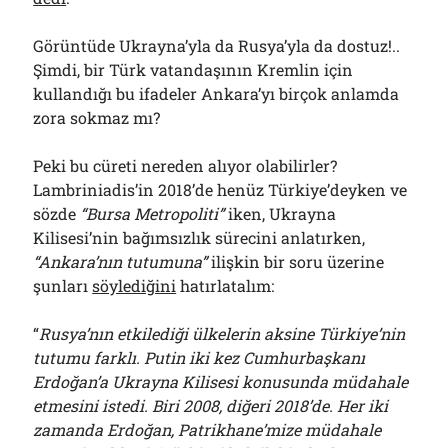
Görüntüde Ukrayna’yla da Rusya’yla da dostuz!..
Şimdi, bir Türk vatandaşının Kremlin için
kullandığı bu ifadeler Ankara’yı birçok anlamda
zora sokmaz mı?
Peki bu cüreti nereden alıyor olabilirler?
Lambriniadis’in 2018’de henüz Türkiye’deyken ve
sözde
“Bursa Metropoliti”
iken, Ukrayna
Kilisesi’nin bağımsızlık sürecini anlatırken,
“Ankara’nın tutumuna”
ilişkin bir soru üzerine
şunları
söylediğini
hatırlatalım:
“
Rusya’nın etkilediği ülkelerin aksine Türkiye’nin
tutumu farklı. Putin iki kez Cumhurbaşkanı
Erdoğan’a Ukrayna Kilisesi konusunda müdahale
etmesini istedi. Biri 2008, diğeri 2018’de. Her iki
zamanda Erdoğan, Patrikhane’mize müdahale