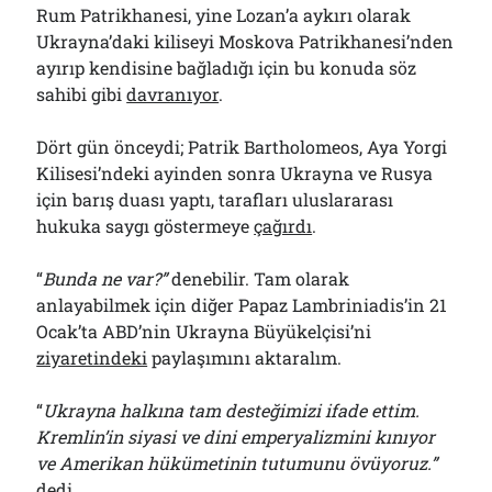
Rum Patrikhanesi, yine Lozan’a aykırı olarak
Ukrayna’daki kiliseyi Moskova Patrikhanesi’nden
ayırıp kendisine bağladığı için bu konuda söz
sahibi gibi
davranıyor
.
Dört gün önceydi; Patrik Bartholomeos, Aya Yorgi
Kilisesi’ndeki ayinden sonra Ukrayna ve Rusya
için barış duası yaptı, tarafları uluslararası
hukuka saygı göstermeye
çağırdı
.
“
Bunda ne var?”
denebilir. Tam olarak
anlayabilmek için diğer Papaz Lambriniadis’in 21
Ocak’ta ABD’nin Ukrayna Büyükelçisi’ni
ziyaretindeki
paylaşımını aktaralım.
“
Ukrayna halkına tam desteğimizi ifade ettim.
Kremlin’in siyasi ve dini emperyalizmini kınıyor
ve Amerikan hükümetinin tutumunu övüyoruz.”
dedi
.