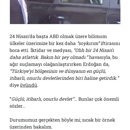
01/08/2026
Arşivler
24 Nisan’da başta ABD olmak üzere bilimum
Arşivler
ülkeler üzerimize bir kez daha
“soykırım”
iftirasını
boca etti. İktidar ve medyası,
“Ohh bir 24 Nisan’ı
daha atlattık. Bakın bir şey olmadı.”
havasıyla, bu
ağır suçlamayı olağanlaştırırken Erdoğan da,
“Türkiye’yi bölgesinin ve dünyanın en güçlü,
itibarlı, onurlu devletlerinden biri haline getirdik.”
diye
övündü
.
“
Güçlü, itibarlı, onurlu devlet”
… Bunlar çok önemli
sözler…
Durumumuz gerçekten böyle mi; sıcak bir örnek
üzerinden bakalım.