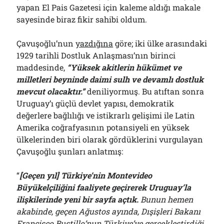
yapan El Pais Gazetesi için kaleme aldığı makale
sayesinde biraz fikir sahibi oldum.
Çavuşoğlu’nun
yazdığına
göre; iki ülke arasındaki
1929 tarihli Dostluk Anlaşması’nın birinci
maddesinde,
“Yüksek akitlerin hükümet ve
milletleri beyninde daimi sulh ve devamlı dostluk
mevcut olacaktır.”
deniliyormuş. Bu atıftan sonra
Uruguay’ı güçlü devlet yapısı, demokratik
değerlere bağlılığı ve istikrarlı gelişimi ile Latin
Amerika coğrafyasının potansiyeli en yüksek
ülkelerinden biri olarak gördüklerini vurgulayan
Çavuşoğlu şunları anlatmış:
“
[
Geçen yıl
]
Türkiye’nin Montevideo
Büyükelçiliğini faaliyete geçirerek Uruguay’la
ilişkilerinde yeni bir sayfa açtık.
Bunun hemen
akabinde, geçen Ağustos ayında, Dışişleri Bakanı
Francisco Bustillo’nun Türkiye’ye gerçekleştirdiği