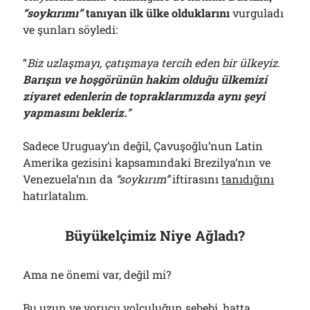
“
s
oykırımı”
tanıyan ilk ülke olduklarını
vurguladı
ve şunları söyledi:
“
Biz uzlaşmayı, çatışmaya tercih eden bir ülkeyiz.
Barışın ve hoşgörünün hakim olduğu ülkemizi
ziyaret edenlerin de topraklarımızda aynı şeyi
yapmasını bekleriz.
”
Sadece Uruguay’ın değil, Çavuşoğlu’nun Latin
Amerika gezisini kapsamındaki Brezilya’nın ve
Venezuela’nın da
“soykırım”
iftirasını
tanıdığını
hatırlatalım.
Büyükelçimiz Niye Ağladı?
Ama ne önemi var, değil mi?
Bu uzun ve yorucu yolculuğun sebebi, hatta