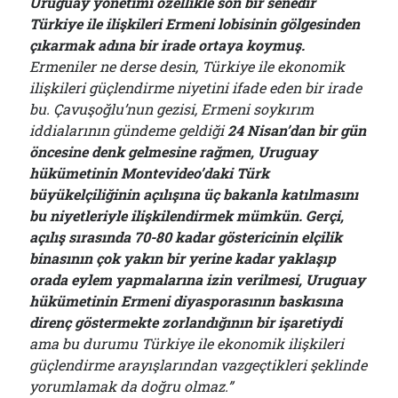
Uruguay yönetimi özellikle son bir senedir
Türkiye ile ilişkileri Ermeni lobisinin gölgesinden
çıkarmak adına bir irade ortaya koymuş.
Ermeniler ne derse desin, Türkiye ile ekonomik
ilişkileri güçlendirme niyetini ifade eden bir irade
bu. Çavuşoğlu’nun gezisi, Ermeni soykırım
iddialarının gündeme geldiği
24 Nisan’dan bir gün
öncesine denk gelmesine rağmen, Uruguay
hükümetinin Montevideo’daki Türk
büyükelçiliğinin açılışına üç bakanla katılmasını
bu niyetleriyle ilişkilendirmek mümkün. Gerçi,
açılış sırasında 70-80 kadar göstericinin elçilik
binasının çok yakın bir yerine kadar yaklaşıp
orada eylem yapmalarına izin verilmesi, Uruguay
hükümetinin Ermeni diyasporasının baskısına
direnç göstermekte zorlandığının bir işaretiydi
ama bu durumu Türkiye ile ekonomik ilişkileri
güçlendirme arayışlarından vazgeçtikleri şeklinde
yorumlamak da doğru olmaz.”