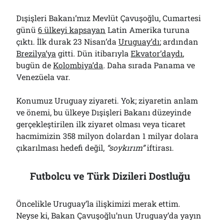
Dışişleri Bakanı’mız Mevlüt Çavuşoğlu, Cumartesi
günü
6 ülkeyi kapsayan
Latin Amerika turuna
çıktı. İlk durak 23 Nisan’da
Uruguay’dı
; ardından
Brezilya’ya
gitti. Dün itibarıyla
Ekvator’daydı
,
bugün de
Kolombiya’da
. Daha sırada Panama ve
Venezüela var.
Konumuz Uruguay ziyareti. Yok; ziyaretin anlam
ve önemi, bu ülkeye Dışişleri Bakanı düzeyinde
gerçekleştirilen ilk ziyaret olması veya ticaret
hacmimizin 358 milyon dolardan 1 milyar dolara
çıkarılması hedefi değil,
“soykırım”
iftirası.
Futbolcu ve Türk Dizileri Dostluğu
Öncelikle Uruguay’la ilişkimizi merak ettim.
Neyse ki, Bakan Çavuşoğlu’nun Uruguay’da yayın