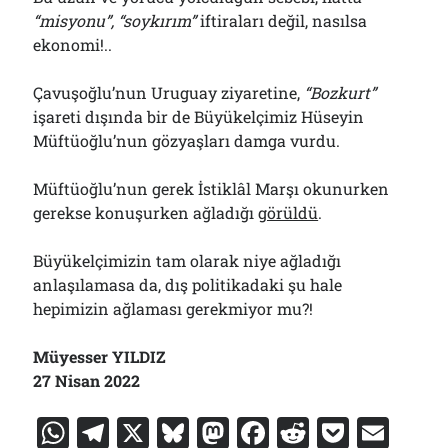
“misyonu”,
“soykırım”
iftiraları değil, nasılsa
ekonomi!..
Çavuşoğlu’nun Uruguay ziyaretine,
“Bozkurt”
işareti dışında bir de Büyükelçimiz Hüseyin
Müftüoğlu’nun gözyaşları damga vurdu.
Müftüoğlu’nun gerek İstiklâl Marşı okunurken
gerekse konuşurken ağladığı
görüldü
.
Büyükelçimizin tam olarak niye ağladığı
anlaşılamasa da, dış politikadaki şu hale
hepimizin ağlaması gerekmiyor mu?!
Müyesser YILDIZ
27 Nisan 2022
W
T
X
Bl
M
F
R
P
E