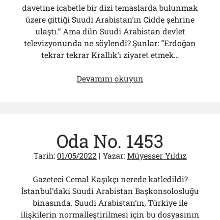
davetine icabetle bir dizi temaslarda bulunmak
üzere gittiği Suudi Arabistan’ın Cidde şehrine
ulaştı.” Ama dün Suudi Arabistan devlet
televizyonunda ne söylendi? Şunlar: “Erdoğan
tekrar tekrar Krallık’ı ziyaret etmek…
Kaşıkçı
Devamını okuyun
Cinayetinin
Teminatı
AKP’nin
Adıydı!..
Oda No. 1453
Tarih:
01/05/2022
| Yazar:
Müyesser Yıldız
Gazeteci Cemal Kaşıkçı nerede katledildi?
İstanbul’daki Suudi Arabistan Başkonsolosluğu
binasında. Suudi Arabistan’ın, Türkiye ile
ilişkilerin normalleştirilmesi için bu dosyasının