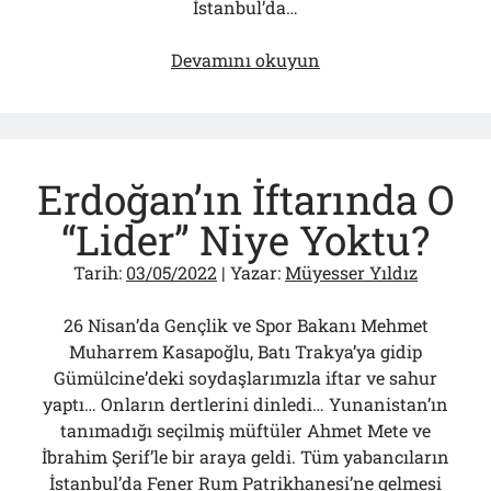
İstanbul’da…
Bir
Devamını okuyun
Tatbikat
“Alçaklığı”
Daha…
Nota
Erdoğan’ın İftarında O
Bile
Veremedik!..
“Lider” Niye Yoktu?
Tarih:
03/05/2022
| Yazar:
Müyesser Yıldız
26 Nisan’da Gençlik ve Spor Bakanı Mehmet
Muharrem Kasapoğlu, Batı Trakya’ya gidip
Gümülcine’deki soydaşlarımızla iftar ve sahur
yaptı… Onların dertlerini dinledi… Yunanistan’ın
tanımadığı seçilmiş müftüler Ahmet Mete ve
İbrahim Şerif’le bir araya geldi. Tüm yabancıların
İstanbul’da Fener Rum Patrikhanesi’ne gelmesi