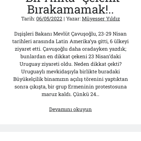
Bırakamamak!..
Tarih:
06/05/2022
| Yazar:
Müyesser Yıldız
Dışişleri Bakanı Mevlüt Çavuşoğlu, 23-29 Nisan
tarihleri arasında Latin Amerika’ya gitti, 6 ülkeyi
ziyaret etti. Çavuşoğlu daha oradayken yazdık;
bunlardan en dikkat çekeni 23 Nisan’daki
Uruguay ziyareti oldu. Neden dikkat çekti?
Uruguaylı mevkidaşıyla birlikte buradaki
Büyükelçilik binamızın açılış törenini yaptıktan
sonra çıkışta, bir grup Ermeninin protestosuna
maruz kaldı. Çünkü 24…
Dış
Devamını okuyun
Politikada
Destan:
“Bir
Anıta”