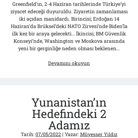
Greenfield’ın, 2-4 Haziran tarihlerinde Türkiye’yi
Çağırdı!..
31/07/2026
ziyaret edeceği duyuruldu. Ziyaretin zamanlaması
iki açıdan manidardı. Birincisi; Erdoğan 14
Haziran’da Brüksel’deki NATO Zirvesi’nde Biden’la
ilk kez bir araya gelecekti… İkincisi; BM Güvenlik
Arşivler
Konseyi’nde, Washington ve Moskova arasında
Arşivler
yeni bir gerginliğe neden olması beklenen…
ABD
Devamını okuyun
Büyükelçisi
Suriye
Sınırına
Neden
Yunanistan’ın
Gelmedi?
Hedefindeki 2
Adamız
Tarih:
07/05/2022
| Yazar:
Müyesser Yıldız