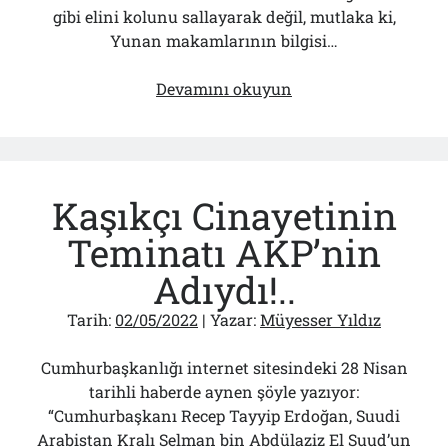
gibi elini kolunu sallayarak değil, mutlaka ki,
Yunan makamlarının bilgisi…
Erdoğan’ın
Devamını okuyun
İftarında
O
“Lider”
Niye
Kaşıkçı Cinayetinin
Yoktu?
Teminatı AKP’nin
Adıydı!..
Tarih:
02/05/2022
| Yazar:
Müyesser Yıldız
Cumhurbaşkanlığı internet sitesindeki 28 Nisan
tarihli haberde aynen şöyle yazıyor:
“Cumhurbaşkanı Recep Tayyip Erdoğan, Suudi
Arabistan Kralı Selman bin Abdülaziz El Suud’un