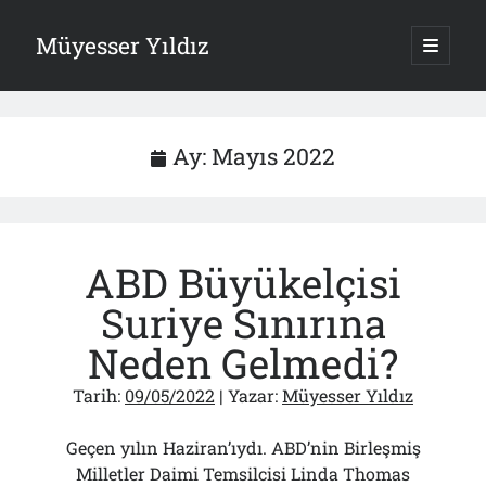
Müyesser Yıldız
ana
menüy
Yan
aç
Arama
Menü
Ay:
Mayıs 2022
Son Yazılar
ABD Büyükelçisi
Gazi’den Milletvekillerine Kurşun Gibi Sözler!..
07/08/2026
Suriye Sınırına
Türkiye 2.0’a Gidiş!..
05/08/2026
Neden Gelmedi?
15 Temmuz Soruları… Nasuh Mahruki’nin “Suçu”!..
03/08/2026
Tarih:
09/05/2022
| Yazar:
Müyesser Yıldız
Er Gaziler 20 Gün Sonra Gelen MSB Heyetine Böyle İsyan Etti:“Bizi
Teröristlere G……yle Güldürdünüz”
Geçen yılın Haziran’ıydı. ABD’nin Birleşmiş
01/08/2026
Milletler Daimi Temsilcisi Linda Thomas
Papazın “Komutanı” Ayasofya ve Patrikhane İçin ABD’yi Göreve