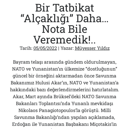
Bir Tatbikat
Çelenk
Bırakamamak!..
“Alçaklığı” Daha…
Nota Bile
Veremedik!..
Tarih:
05/05/2022
| Yazar:
Müyesser Yıldız
Bayram telaşı arasında gündem oldurulmayan,
NATO ve Yunanistan’ın ülkemize “dostluğunun”
güncel bir örneğini aktarmadan önce Savunma
Bakanımız Hulusi Akar’ın, NATO ve Yunanistan’a
hakkındaki bazı değerlendirmelerini hatırlatalım.
Akar, Mart ayında Brüksel’deki NATO Savunma
Bakanları Toplantısı’nda Yunanlı mevkidaşı
Nikolaos Panagiotopoulos’la görüştü. Milli
Savunma Bakanlığı’ndan yapılan açıklamada,
Erdoğan ile Yunanistan Başbakanı Miçotakis’in