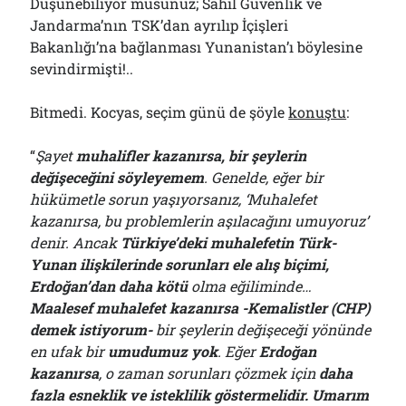
Düşünebiliyor musunuz; Sahil Güvenlik ve
Jandarma’nın TSK’dan ayrılıp İçişleri
Bakanlığı’na bağlanması Yunanistan’ı böylesine
sevindirmişti!..
Bitmedi. Kocyas, seçim günü de şöyle
konuştu
:
“
Şayet
muhalifler kazanırsa, bir şeylerin
değişeceğini söyleyemem
. Genelde, eğer bir
hükümetle sorun yaşıyorsanız, ‘Muhalefet
kazanırsa, bu problemlerin aşılacağını umuyoruz’
denir. Ancak
Türkiye’deki muhalefetin Türk-
Yunan ilişkilerinde sorunları ele alış biçimi,
Erdoğan’dan daha kötü
olma eğiliminde…
Maalesef muhalefet kazanırsa -Kemalistler (CHP)
demek istiyorum-
bir şeylerin değişeceği yönünde
en ufak bir
umudumuz yok
. Eğer
Erdoğan
kazanırsa
, o zaman sorunları çözmek için
daha
fazla esneklik ve isteklilik göstermelidir. Umarım