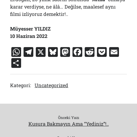
karar verdiyse, ne âlâ… Değilse, maalesef aynı
filmi izliyoruz demektir!..
Müyesser YILDIZ
10 Haziran 2022
W
T
X
Bl
M
F
R
P
E
h
el
u
a
a
e
o
m
S
at
e
e
st
c
d
c
ai
h
s
gr
s
o
e
di
k
l
ar
Kategori:
Uncategorized
A
a
k
d
b
t
et
e
p
m
y
o
o
p
n
o
k
Önceki Yazı
Kusura Bakmayın Ama “Yediniz”!..