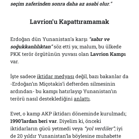
seçim zaferinden sonra daha az asabi olur
.”
Lavrion’u Kapattıramamak
Erdoğan dün Yunanistan’a karşı
“
s
abır ve
soğukkanlılıktan
”
söz etti ya; malum, bu ülkede
PKK terör örgütünün yuvası olan
Lavrion Kampı
var.
İşte sadece
iktidar medyası
değil, bazı bakanlar da
-Erdoğan’ın Miçotakis’i defterden silmesinin
ardından- bu kampı hatırlayıp Yunanistan’ın
terörü nasıl desteklediğini
anlattı
.
Evet, o kamp AKP iktidarı döneminde kurulmadı;
1990’lardan beri var
. Diyelim ki, önceki
iktidarların gücü yetmedi veya
“yol verdiler”;
iyi
de 20 yıldır Yunanistan’la böylesine muhabette