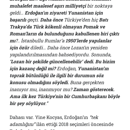
muhalefet maalesef aşırı milliyetçi
bir noktaya
geldi…
Erdoğan’ın ziyareti Yunanistan için
başarılı
geçti.
Daha önce
Türkiye’den hiç
Batı
Trakya’da Türk kökenli olmayan Pomak ve
Roman’ların da bulunduğunu kabullenen biri çıktı
mı
?.. İstanbullu Rumlar’a
1950’lerde yapılanlar
için özür
diledi… Daha önce Lozan’ın yeniden
yapılandırılmasından bahsediyordu. Sonunda,
‘Lozan bir şekilde güncellenebilir’ dedi. Bu bizim
için kazanç değil mi?
Erdoğan,
Yunanistan’ın
toprak bütünlüğü ile ilgili bir durumun söz
konusu olmadığını söyledi.
Buna gerçekten
inanıyor mu, inanmıyor mu?
Zaman gösterecek.
Ama ilk kez Türkiye’nin bir Cumhurbaşkanı böyle
bir şey söylüyor
.”
Dahası var. Yine Kocyas, Erdoğan’ın
“
t
ek
adamlığını”
ilân ettiği 2018 seçimleri öncesinde