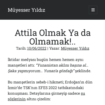
Müyesser Yıldız
ana
menüy
Yan
aç
Arama
Menü
Attila Olmak Ya da
Olmamak!..
Tarih:
10/06/2022
| Yazar:
Müyesser Yıldız
Son Yazılar
İktidar medyası bugün hemen hemen aynı
Türkiye 2.0’a Gidiş!..
05/08/2026
manşetleri attı:
“Yunanistan aklını başına al…
Şaka yapmıyorum… Yunan’a gözdağı”
şeklinde.
15 Temmuz Soruları… Nasuh Mahruki’nin “Suçu”!..
03/08/2026
Er Gaziler 20 Gün Sonra Gelen MSB Heyetine Böyle İsyan Etti:“Bizi
Bu manşetlerin sebeb-i hikmeti; Erdoğan’ın dün
Teröristlere G……yle Güldürdünüz”
İzmir’de TSK’nın EFES 2022 tatbikatındaki
01/08/2026
konuşması. Detaylarına girmeyip sadece
şu
Papazın “Komutanı” Ayasofya ve Patrikhane İçin ABD’yi Göreve
sözlerinin
altını çizelim:
Çağırdı!..
31/07/2026