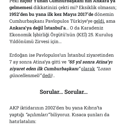
Peki
hiçbir Yunan Cumhurbaşkanı’nın Ankara’ya
gelmemesi
dikkatinizi çekti mi? Eksiklik olmasın;
1952’den bu yana ilk kez Mayıs 2017’de
dönemin
Cumhurbaşkanı Pavlopulos Türkiye’ye
geldi
, ama
Ankara’ya değil İstanbul’a
… O da Karadeniz
Ekonomik İşbirliği Örgütü’nün (KEİ) 25. Kuruluş
Yıldönümü Zirvesi için…
Erdoğan ise Pavlopulos’un İstanbul ziyaretinden
7 ay sonra Atina’ya gitti ve
“
65 yıl sonra Atina’yı
ziyaret eden ilk Cumhurbaşkanı
”
olarak
“Lozan
güncellenmeli”
dedi
!..
Sorular… Sorular…
AKP iktidarının 2002’den bu yana Kıbrıs’ta
yaptığı
“açılımları”
biliyoruz. Kısaca şunları da
hatırlatalım: