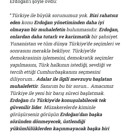
Erdoğan’ı şöyle övdü:
“
Türkiye ile büyük sorunumuz yok.
Bizi rahatsız
eden
konu
Erdoğan yönetiminden daha iyi
olmayan bir muhalefetin
bulunmasıdır.
Erdoğan,
onlardan daha tutarlı ve karizmatik
bir şahsiyet.
Yunanistan ve tüm dünya Türkiye’de seçimleri ve
sonrasını merakla bekliyor. Türkiye’de
demokrasinin işlemesini, demokratik seçimler
yapılmasını, Türk halkının istediği, sevdiği ve
tercih ettiği Cumhurbaşkanını seçmesini
diliyorum…
Adalar ile ilgili mevzuyu başlatan
muhalefettir
. Sanırım bu bir sorun… Amacımız
Türkiye ile yeni bir barış süreci başlatmak.
Erdoğan
da
Türkiye’de konuşulabilecek tek
güvenilir lider
. Müzakerelerde kiminle
görüşürseniz görüşün
Erdoğan’dan başka
sözünden dönmeyecek, üstlendiği
yükümlülüklerden kaçınmayacak başka biri