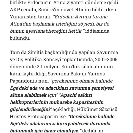
birlikte Erdoğan’ın Atina ziyareti gündeme geldi.
AKP cenahı, Simitis’in davet ettiğini bildirirken
Yunanistan tarafı,
“Erdoğan Avrupa turuna
Atina’dan başlamak istediğini söyledi, biz de
bunun ayarlanabileceğini ilettik.”
iddiasında
bulundu
.
Tam da Simitis başkanlığında yapılan Savunma
ve Dış Politika Konseyi toplantısında, 2001-2005
döneminde 2.1 milyon Euro’luk silah alımının
kararlaştırıldığı, Savunma Bakanı Yannos
Papandoniu’nun,
“gereksinme olması halinde
Ege’deki ada ve adacıkları savunma şemsiyesi
altına alabilmek
için”
“
Apachi saldırı
helikopterlerinin muharebe kapasitesinin
güçlendirileceğini
”
açıkladığı, Hükümet Sözcüsü
Hristos Protopapas’ın ise,
“
Gereksinme halinde
Ege’deki adalarımızı koruyabilecek durumda
bulunmak için hazır olmalıyız.
”
dediği bir