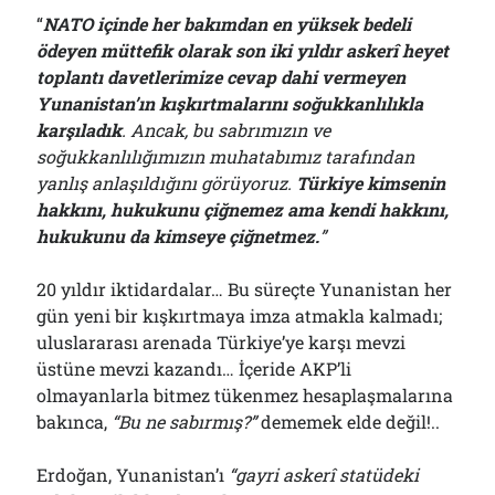
Bölmediğiniz Bir O Kalmıştı!..
“
NATO içinde her bakımdan en yüksek bedeli
29/07/2026
ödeyen müttefik olarak son iki yıldır askerî heyet
toplantı davetlerimize cevap dahi vermeyen
Yunanistan’ın kışkırtmalarını soğukkanlılıkla
Arşivler
karşıladık
. Ancak, bu sabrımızın ve
soğukkanlılığımızın muhatabımız tarafından
Arşivler
yanlış anlaşıldığını görüyoruz.
Türkiye kimsenin
hakkını, hukukunu çiğnemez ama kendi hakkını,
hukukunu da kimseye çiğnetmez.
”
20 yıldır iktidardalar… Bu süreçte Yunanistan her
gün yeni bir kışkırtmaya imza atmakla kalmadı;
uluslararası arenada Türkiye’ye karşı mevzi
üstüne mevzi kazandı… İçeride AKP’li
olmayanlarla bitmez tükenmez hesaplaşmalarına
bakınca,
“Bu ne sabırmış?”
dememek elde değil!..
Erdoğan, Yunanistan’ı
“
g
ayri askerî statüdeki