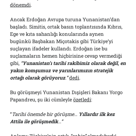
dönemdi
.
Ancak Erdoğan Avrupa turuna Yunanistan’dan
başladı. Simitis, ortak basın toplantısında Kıbrıs,
Ege ve kıta sahanlığı konularında aynen
bugünkü Başbakan Miçotakis gibi Türkiye’yi
suçlayan ifadeler kullandı. Erdoğan ise bu
suçlamaların hemen hiçbirisine cevap vermediği
gibi,
“
Yunanistan’ı tarihi rakibimiz olarak değil, en
yakın komşumuz ve yarınlarımızın stratejik
ortağı olarak görüyoruz
.”
dedi
.
Bu görüşmeyi Yunanistan Dışişleri Bakanı Yorgo
Papandreu, şu iki cümleyle
özetledi
:
“
Tarihi önemde bir görüşme…
Yıllardır ilk kez
Attila ile görüşmedik
…”
Anlamı; Türkiye’nin artık
“şahin”
olmadığıydı!..