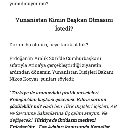
yumulmuyor mu?
Yunanistan Kimin Başkan Olmasını
İstedi?
Durum bu olunca, neye tanık olduk?
Erdoğan’ın Aralık 2017’de Cumhurbaşkanı
sıfatıyla Atina’ya gerçekleştirdiği ziyaretin
ardından dönemin Yunanistan Dışişleri Bakanı
Nikos Kocyas, şunları
söyledi
:
“
Türkiye ile aramızdaki pratik meseleleri
Erdoğan’dan başkası çözemez. Kıbrıs sorunu
çözülebilir mi?
Hadi ben Türk Dışişleri İçişleri, AB
ve Savunma Bakanlarına üç çalım atayım. Ne
değişecek?
Türkiye’de iktidarın merkezi
Erdoğan’dır
…
Ege Adaları konusunda Kemalist