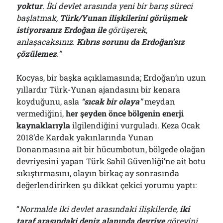
yoktur
. İki devlet arasında yeni bir barış süreci
başlatmak,
Türk/Yunan ilişkilerini görüşmek
istiyorsanız Erdoğan ile
görüşerek,
anlaşacaksınız.
Kıbrıs sorunu da Erdoğan’sız
çözülemez
.”
Kocyas, bir başka açıklamasında; Erdoğan’ın uzun
yıllardır Türk-Yunan ajandasını bir kenara
koyduğunu, asla
“
s
ıcak bir olaya
”
meydan
vermediğini,
her şeyden önce bölgenin enerji
kaynaklarıyla
ilgilendiğini vurguladı. Keza Ocak
2018’de Kardak yakınlarında Yunan
Donanmasına ait bir hücumbotun, bölgede olağan
devriyesini yapan Türk Sahil Güvenliği’ne ait botu
sıkıştırmasını, olayın birkaç ay sonrasında
değerlendirirken şu dikkat çekici yorumu yaptı:
“
Normalde iki devlet arasındaki ilişkilerde,
iki
taraf arasındaki deniz alanında devriye
görevini