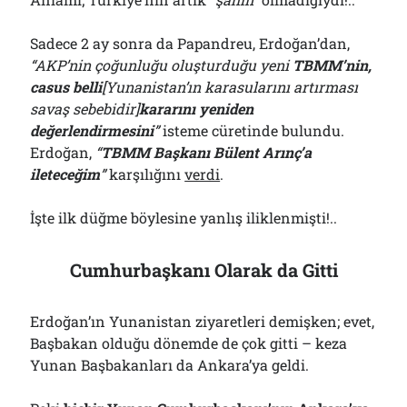
Sadece 2 ay sonra da Papandreu, Erdoğan’dan,
“AKP’nin çoğunluğu oluşturduğu yeni
TBMM’nin,
casus belli
[Yunanistan’ın karasularını artırması
savaş sebebidir]
kararını yeniden
değerlendirmesini
”
isteme cüretinde bulundu.
Erdoğan,
“
TBMM Başkanı Bülent Arınç’a
ileteceğim
”
karşılığını
verdi
.
İşte ilk düğme böylesine yanlış iliklenmişti!..
Cumhurbaşkanı Olarak da Gitti
Erdoğan’ın Yunanistan ziyaretleri demişken; evet,
Başbakan olduğu dönemde de çok gitti – keza
Yunan Başbakanları da Ankara’ya geldi.