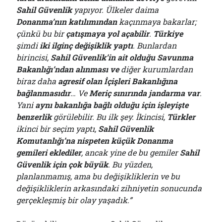
Sahil Güvenlik
yapıyor. Ülkeler daima
Donanma’nın katılımından
kaçınmaya bakarlar;
çünkü bu bir
çatışmaya yol açabilir
.
Türkiye
şimdi
iki ilginç değişiklik yaptı
. Bunlardan
birincisi,
Sahil Güvenlik’in ait olduğu Savunma
Bakanlığı’ndan alınması ve
diğer kurumlardan
biraz daha
agresif olan İçişleri Bakanlığına
bağlanmasıdır
… Ve
Meriç sınırında jandarma var
.
Yani
aynı bakanlığ
a
bağlı olduğu için işleyişte
benzerlik
görülebilir. Bu ilk şey. İkincisi,
Türkler
ikinci bir seçim yaptı,
Sahil Güvenlik
Komutanlığı’na nispeten küçük Donanma
gemileri eklediler
, ancak yine de bu gemiler
Sahil
Güvenlik için çok büyük
. Bu yüzden,
planlanmamış, ama bu değişikliklerin ve bu
değişikliklerin arkasındaki zihniyetin sonucunda
gerçekleşmiş bir olay yaşadık.”