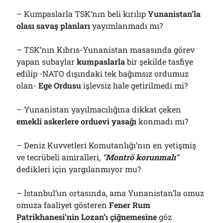
– Kumpaslarla TSK’nın beli kırılıp
Yunanistan’la
olası savaş planları
yayımlanmadı mı?
– TSK’nın Kıbrıs-Yunanistan masasında görev
yapan subaylar
kumpaslarla
bir şekilde tasfiye
edilip -NATO dışındaki tek bağımsız ordumuz
olan-
Ege Ordusu
işlevsiz hale getirilmedi mi?
– Yunanistan yayılmacılığına dikkat çeken
emekli askerlere orduevi yasağı
konmadı mı?
– Deniz Kuvvetleri Komutanlığı’nın en yetişmiş
ve tecrübeli amiralleri,
“
Montrö korunmalı
”
dedikleri için yargılanmıyor mu?
– İstanbul’un ortasında, ama Yunanistan’la omuz
omuza faaliyet gösteren
Fener Rum
Patrikhanesi’nin Lozan’ı çiğnemesine
göz