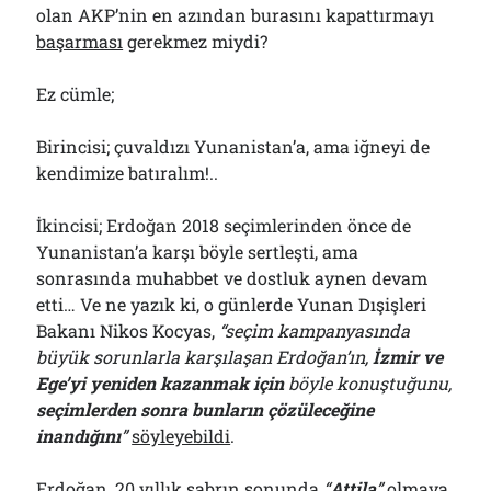
olan AKP’nin en azından burasını kapattırmayı
başarması
gerekmez miydi?
Ez cümle;
Birincisi; çuvaldızı Yunanistan’a, ama iğneyi de
kendimize batıralım!..
İkincisi; Erdoğan 2018 seçimlerinden önce de
Yunanistan’a karşı böyle sertleşti, ama
sonrasında muhabbet ve dostluk aynen devam
etti… Ve ne yazık ki, o günlerde Yunan Dışişleri
Bakanı Nikos Kocyas,
“seçim kampanyasında
büyük sorunlarla karşılaşan Erdoğan’ın,
İzmir ve
Ege’yi yeniden kazanmak için
böyle konuştuğunu,
seçimlerden sonra bunların çözüleceğine
inandığını
”
söyleyebildi
.
Erdoğan, 20 yıllık sabrın sonunda
“
Attila
”
olmaya