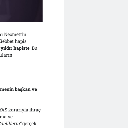
nı Necmettin
ebbet hapis
yıldır hapiste
. Bu
uların
menin başkan ve
AŞ kararıyla ihraç
rma ve
“delillerin”
gerçek