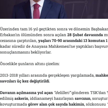
Üzerinden tam 16 yıl geçtikten sonra ve dönemin Başbaka
Erbakan’ın ölümünden sonra açılan
28 Şubat davasında
mü
cezasına çarptırılan,
yaşları 70-90 arasındaki 13 komutan 1 
kadar süredir de Anayasa Mahkemesi’ne yaptıkları başvur
sonuçlanmasını bekliyorlar.
Öncelikle şunların altını çizelim:
2013-2018 yılları arasında gerçekleşen yargılamada,
mahke
savcıları üç kez değiştirildi
.
Davanın açılmasına yol açan
“delilleri”
gönderen TSK’dan Y
edilmiş
askerin
, iddianameyi hazırlayan
savcının
, soruştu
kovuşturmada
görev alan çok sayıda hakimin
, sözkonusu