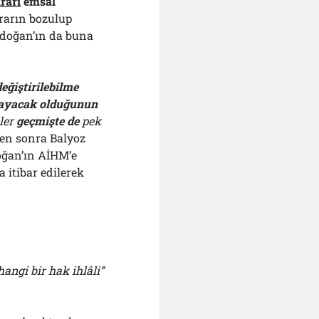
rarı
emsal
rarın bozulup
rdoğan’ın da buna
 değiştirilebilme
ayacak olduğunun
ller
geçmişte de
pek
en sonra Balyoz
ğan’ın AİHM’e
 itibar edilerek
?
hangi bir hak ihlâli”