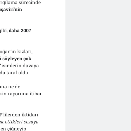
argılama sürecinde
şaviri
‘
nin
ibi,
daha 2007
oğan’ın kızları,
i söyleyen çok
”
isimlerin davaya
da taraf oldu.
ına ne de
şkin raporuna itibar
lilerden iktidarı
k ettikleri cezaya
nen çiğneyip