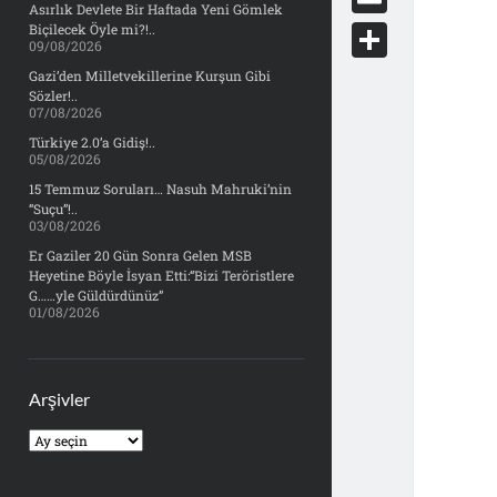
e
Asırlık Devlete Bir Haftada Yeni Gömlek
d
y
o
d
E
Biçilecek Öyle mi?!..
b
09/08/2026
d
c
o
m
o
S
Gazi’den Milletvekillerine Kurşun Gibi
i
k
Sözler!..
n
a
o
h
07/08/2026
t
e
i
Türkiye 2.0’a Gidiş!..
k
a
05/08/2026
t
l
r
15 Temmuz Soruları… Nasuh Mahruki’nin
“Suçu”!..
e
03/08/2026
Er Gaziler 20 Gün Sonra Gelen MSB
Heyetine Böyle İsyan Etti:“Bizi Teröristlere
G……yle Güldürdünüz”
01/08/2026
Arşivler
Arşivler