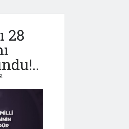
ı 28
nı
ndu!..
ız