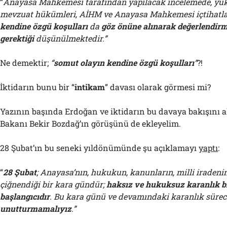
“
Anayasa Mahkemesi tarafından yapılacak incelemede, yuk
mevzuat hükümleri, AİHM ve Anayasa Mahkemesi içtihatlar
kendine özgü koşulları
da
göz önüne alınarak değerlendir
gerektiği
düşünülmektedir.”
Ne demektir;
“
s
omut olayın kendine özgü koşulları
”
?!
İktidarın bunu bir “
i
ntikam
” davası olarak görmesi mi?
Yazının başında Erdoğan ve iktidarın bu davaya bakışını a
Bakanı Bekir Bozdağ’ın görüşünü de ekleyelim.
28 Şubat’ın bu seneki yıldönümünde şu açıklamayı
yaptı
:
“
28 Şubat
; Anayasa’nın, hukukun, kanunların, milli iraden
çiğnendiği bir kara gündür;
haksız ve hukuksuz karanlık bi
başlangıcıdır
. Bu kara günü ve devamındaki karanlık süre
unutturmamalıyız
.”