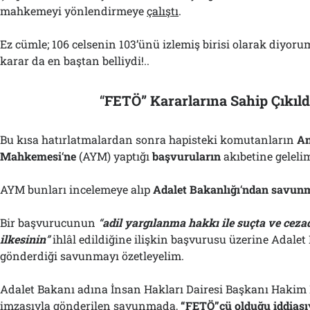
mahkemeyi yönlendirmeye
çalıştı
.
Ez cümle; 106 celsenin 103’ünü izlemiş birisi olarak diyorum
karar da en baştan belliydi!..
“
FETÖ” Kararlarına Sahip Çıkıld
Bu kısa hatırlatmalardan sonra hapisteki komutanların
A
Mahkemesi
‘
ne
(AYM) yaptığı
başvuruların
akıbetine geleli
AYM bunları incelemeye alıp
Adalet Bakanlığı
‘
ndan savun
Bir başvurucunun
“
adil yargılanma hakkı ile suçta ve ceza
ilkesinin
”
ihlâl edildiğine ilişkin başvurusu üzerine Adalet
gönderdiği savunmayı özetleyelim.
Adalet Bakanı adına İnsan Hakları Dairesi Başkanı Hakim D
imzasıyla gönderilen savunmada,
“FETÖ”cü olduğu iddiası