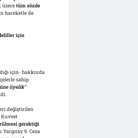
k üzere
tüm sözde
an hareketle de
eliller için
dığı için- hakkında
elerle sahip
üne üyelik
”
di.
ri değiştirilen
e Kuvvet
rülmesi gerektiği
 Yargıtay 9. Ceza