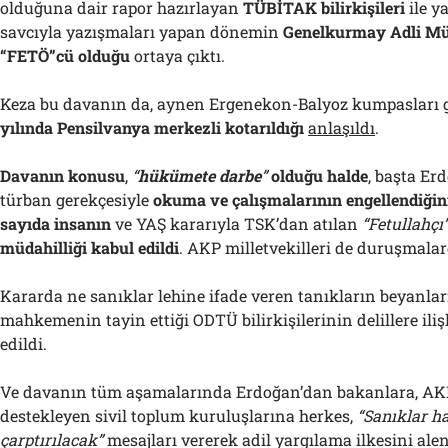
olduğuna dair rapor hazırlayan
TÜBİTAK bilirkişileri
ile y
savcıyla yazışmaları yapan dönemin
Genelkurmay Adli Mü
“FETÖ”cü olduğu
ortaya çıktı.
Keza bu davanın da, aynen Ergenekon-Balyoz kumpasları g
yılında Pensilvanya merkezli kotarıldığı
anlaşıldı
.
Davanın konusu
,
“
hükümete darbe
”
olduğu halde
, başta Erd
türban gerekçesiyle
okuma ve çalışmalarının engellendiğin
sayıda insan
ı
n
ve YAŞ kararıyla TSK’dan atılan
“Fetullahçı
müdahilliği kabul edildi
. AKP milletvekilleri de duruşmalar
Kararda ne sanıklar lehine ifade veren tanıkların beyanlar
mahkemenin tayin ettiği ODTÜ bilirkişilerinin delillere ili
edildi.
Ve davanın tüm aşamalarında Erdoğan’dan bakanlara, AKP’
destekleyen sivil toplum kuruluşlarına herkes,
“Sanıklar ha
çarptırılacak”
mesajları vererek adil yargılama ilkesini ale