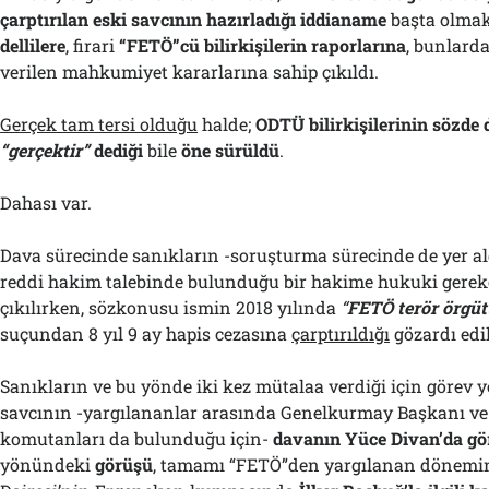
çarptırılan eski savcının hazırladığı iddianame
başta olma
dellilere
, firari
“FETÖ”cü bilirkişilerin raporlarına
, bunlard
verilen mahkumiyet kararlarına sahip çıkıldı.
Gerçek tam tersi olduğu
halde;
ODTÜ bilirkişilerinin sözde d
“gerçektir”
dediği
bile
öne sürüldü
.
Dahası var.
Dava sürecinde sanıkların -soruşturma sürecinde de yer al
reddi hakim talebinde bulunduğu bir hakime hukuki gerekç
çıkılırken, sözkonusu ismin 2018 yılında
“
FETÖ terör örgüt
suçundan 8 yıl 9 ay hapis cezasına
çarptırıldığı
gözardı edil
Sanıkların ve bu yönde iki kez mütalaa verdiği için görev ye
savcının -yargılananlar arasında Genelkurmay Başkanı v
komutanları da bulunduğu için-
davanın Yüce Divan’da gö
yönündeki
görüşü
, tamamı “FETÖ”den yargılanan dönemin