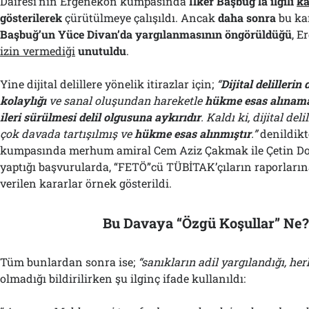
Dairesi’nin Ergenekon kumpasında
İlker Başbuğ’la ilgili
ka
gösterilerek
çürütülmeye çalışıldı. Ancak
daha sonra
bu ka
Başbuğ’un Yüce Divan’da yargılanmasının öngörüldüğü
, E
izin vermediği
unutuldu
.
Yine dijital delillere yönelik itirazlar için;
“
Dijital delillerin
kolaylığı
ve sanal oluşundan hareketle
hükme esas alınam
ileri sürülmesi delil olgusuna aykırıdır
. Kaldı ki, dijital deli
çok davada tartışılmış ve
hükme esas alınmıştır
.”
denildikt
kumpasında merhum amiral Cem Aziz Çakmak ile Çetin Do
yaptığı başvurularda, “FETÖ”cü TÜBİTAK’çıların raporlarına
verilen kararlar örnek gösterildi.
Bu Davaya “Özgü Koşullar” Ne
Tüm bunlardan sonra ise;
“
s
anıkların adil yargılandığı, her
olmadığı bildirilirken şu ilginç ifade kullanıldı: