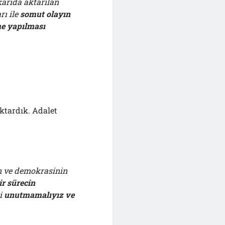
arıda aktarılan
ı ile
somut olayın
me yapılması
ktardık. Adalet
in ve demokrasinin
r sürecin
ci
unutmamalıyız ve