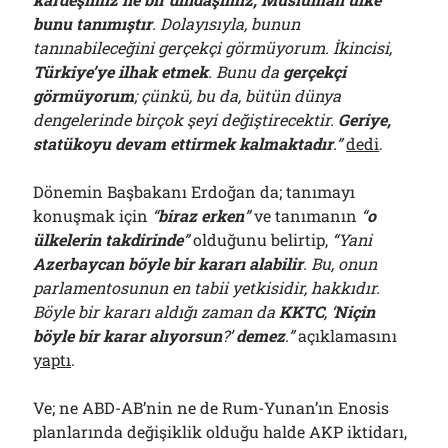
bunu tanımıştır
. Dolayısıyla, bunun
tanınabileceğini gerçekçi görmüyorum. İkincisi,
Türkiye’ye ilhak etmek
. Bunu da
gerçekçi
görmüyorum
; çünkü, bu da, bütün dünya
dengelerinde birçok şeyi değiştirecektir.
Geriye,
statükoyu devam ettirmek kalmaktadır
.”
dedi
.
Dönemin Başbakanı Erdoğan da; tanımayı
konuşmak için
“
biraz erken
”
ve tanımanın
“
o
ülkelerin takdirinde
”
olduğunu belirtip,
“Yani
Azerbaycan böyle bir kararı alabilir
. Bu, onun
parlamentosunun en tabii yetkisidir, hakkıdır.
Böyle bir kararı aldığı zaman da
KKTC
, ‘
Niçin
böyle bir karar alıyorsun
?’
demez
.”
açıklamasını
yaptı
.
Ve; ne ABD-AB’nin ne de Rum-Yunan’ın Enosis
planlarında değişiklik olduğu halde AKP iktidarı,