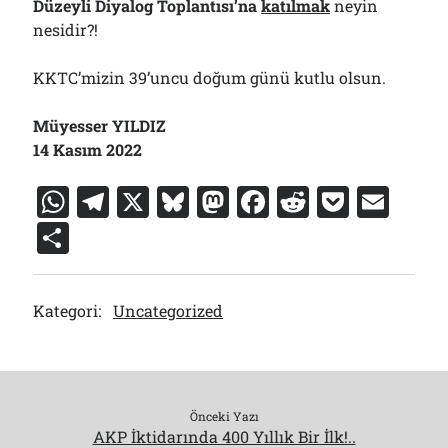
Düzeyli Diyalog Toplantısı’na
katılmak
neyin
nesidir?!
KKTC’mizin 39’uncu doğum günü kutlu olsun.
Müyesser YILDIZ
14 Kasım 2022
W
T
X
Bl
M
F
R
P
E
h
el
u
a
a
e
o
m
S
at
e
e
st
c
d
c
ai
h
s
gr
s
o
e
di
k
l
ar
Kategori:
Uncategorized
A
a
k
d
b
t
et
e
p
m
y
o
o
p
n
o
k
Önceki Yazı
AKP İktidarında 400 Yıllık Bir İlk!..