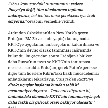
Kıbrıs konusundaki tutumumuzu
sadece
Rusya’ya değil
,
tüm uluslararası topluma
anlatıyoruz
, beklentilerimizi gerekçeleriyle
izah
ediyoruz
.”
cevabını
vermekle
yetindi.
Ardından Özbekistan’dan New York’a geçen
Erdoğan, BM Zirvesi’nde yaptığı konuşmada;
KKTC’ye uygulanan ambargoların kaldırılması ve
KKTC’nin devlet olarak tanınması çağrısında
bulundu
. Bu çağrıdan sonra Erdoğan’a bir kez
daha Rusya’nın tavrı ve KKTC’nin tanınması
meselesi soruldu. Erdoğan, gerek Putin’e gerekse
diğer tüm liderlere Kıbrıs’taki haklı mücadelemizi
anlattıklarını tekrarlayıp,
“Rusya’dan
KKTC’ye
direkt uçuşlar başlarsa bundan tabii ki
memnuniyet duyarız
… Temenni ediyorum ki,
önümüzdeki dönemde KKTC’nin tanınmasıyla çok
daha farklı bir gelecek orayı bekliyor olacaktır
.”
dedi
.