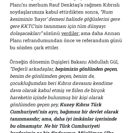
Planı’nı merhum Rauf Denktaş’a rağmen Kıbrıslı
soydaşlarımıza kabul ettirdikten sonra,
“Rum
kesiminin ‘hayır’ demesi halinde göğüslerini gere
gere KKTC’nin tanınması için tüm dünyayı
dolaşacakları”
sözünü
verdiler
; ama daha Annan
Planı refrandumundan önce ve referandum günü
bu sözden çark ettiler.
Örneğin dönemin Dışişleri Bakanı Abdullah Gül,
“Değerli arkadaşlar,
hepimizin gönlünden geçen
,
benim de gönlümden geçen, benim de,
çocukluğumdan beri Kıbrıs davasını kendime
dava olarak kabul etmiş ve fiilen de birçok
hareketin içinde bulunmuş bir kişi olarak
gönlümden geçen şey,
Kuzey Kıbrıs Türk
Cumhuriyeti’nin ayrı, bağımsız bir devlet olarak
tanınmasıdır; ama, daha iyi imkânlar içerisinde
bu olmamıştır
.
Ne bir Türk Cumhuriyeti
kardeşimiz ne bir dindaşımız, Müslüman ülke