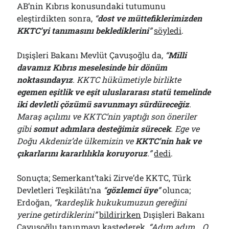
AB’nin Kıbrıs konusundaki tutumunu
eleştirdikten sonra,
“
dost ve müttefiklerimizden
KKTC’yi tanımasını beklediklerini
”
söyledi
.
Dışişleri Bakanı Mevlüt Çavuşoğlu da,
“
Milli
davamız Kıbrıs meselesinde bir dönüm
noktasındayız
. KKTC hükümetiyle birlikte
egemen eşitlik ve eşit uluslararası statü temelinde
iki devletli çözümü savunmayı sürdüreceğiz
.
Maraş açılımı ve KKTC’nin yaptığı son öneriler
gibi
somut adımlara desteğimiz sürecek
. Ege ve
Doğu Akdeniz’de ülkemizin ve
KKTC’nin hak ve
çıkarlarını kararlılıkla koruyoruz
.”
dedi
.
Sonuçta; Semerkant’taki Zirve’de KKTC, Türk
Devletleri Teşkilâtı’na
“
gözlemci üye
”
olunca;
Erdoğan,
“kardeşlik hukukumuzun gereğini
yerine getirdiklerini”
bildirirken
Dışişleri Bakanı
Çavuşoğlu tanınmayı kastederek,
“Adım adım… O