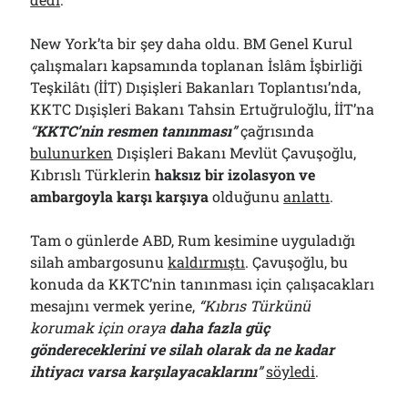
New York’ta bir şey daha oldu. BM Genel Kurul
çalışmaları kapsamında toplanan İslâm İşbirliği
Teşkilâtı (İİT) Dışişleri Bakanları Toplantısı’nda,
KKTC Dışişleri Bakanı Tahsin Ertuğruloğlu, İİT’na
“
KKTC’nin resmen tanınması
”
çağrısında
bulunurken
Dışişleri Bakanı Mevlüt Çavuşoğlu,
Kıbrıslı Türklerin
haksız bir izolasyon ve
ambargoyla karşı karşıya
olduğunu
anlattı
.
Tam o günlerde ABD, Rum kesimine uyguladığı
silah ambargosunu
kaldırmıştı
. Çavuşoğlu, bu
konuda da KKTC’nin tanınması için çalışacakları
mesajını vermek yerine,
“Kıbrıs Türkünü
korumak için oraya
daha fazla güç
göndereceklerini ve silah olarak da ne kadar
ihtiyacı varsa karşılayacaklarını
”
söyledi
.