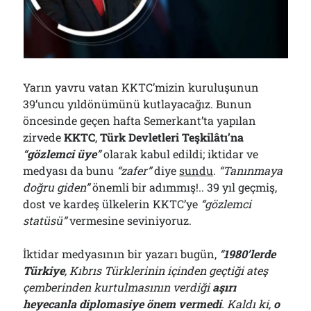
Çağırdı!..
31/07/2026
Arşivler
Yarın yavru vatan KKTC’mizin kuruluşunun
Arşivler
39’uncu yıldönümünü kutlayacağız. Bunun
öncesinde geçen hafta Semerkant’ta yapılan
zirvede
KKTC
,
Türk Devletleri Teşkilâtı’na
“
gözlemci üye
”
olarak kabul edildi; iktidar ve
medyası da bunu
“zafer”
diye
sundu
.
“Tanınmaya
doğru giden”
önemli bir adımmış!.. 39 yıl geçmiş,
dost ve kardeş ülkelerin KKTC’ye
“gözlemci
statüsü”
vermesine seviniyoruz.
İktidar medyasının bir yazarı bugün,
“
1980’lerde
Türkiye
, Kıbrıs Türklerinin içinden geçtiği ateş
çemberinden kurtulmasının verdiği
aşırı
heyecanla diplomasiye önem vermedi
. Kaldı ki,
o