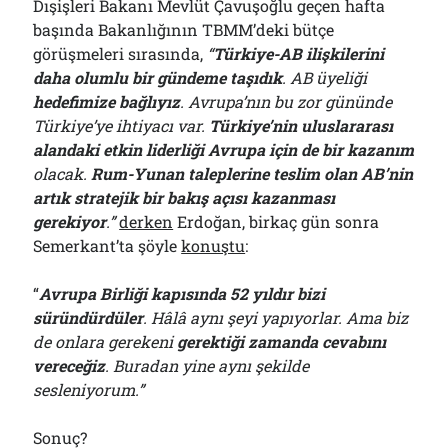
Dışişleri Bakanı Mevlüt Çavuşoğlu geçen hafta
başında Bakanlığının TBMM’deki bütçe
görüşmeleri sırasında,
“
Türkiye-AB ilişkilerini
daha olumlu bir gündeme taşıdık
. AB üyeliği
hedefimize bağlıyız
. Avrupa’nın bu zor gününde
Türkiye’ye ihtiyacı var.
Türkiye’nin uluslararası
alandaki etkin liderliği Avrupa için de bir kazanım
olacak.
Rum-Yunan taleplerine teslim olan AB’nin
artık stratejik bir bakış açısı kazanması
gerekiyor
.”
derken
Erdoğan, birkaç gün sonra
Semerkant’ta şöyle
konuştu
:
“
Avrupa Birliği kapısında 52 yıldır bizi
süründürdüler
. Hâlâ aynı şeyi yapıyorlar. Ama biz
de onlara gerekeni
gerektiği zamanda cevabını
vereceğiz
. Buradan yine aynı şekilde
sesleniyorum.”
Sonuç?