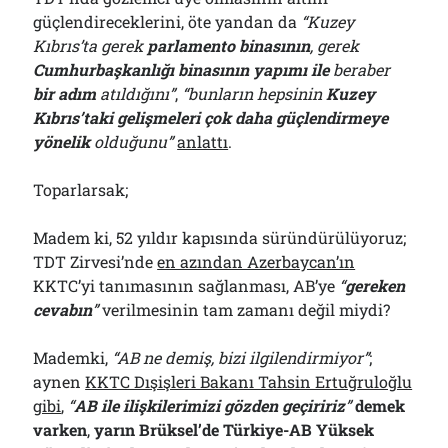
güçlendireceklerini, öte yandan da
“Kuzey
Kıbrıs’ta gerek
parlamento binasının
, gerek
Cumhurbaşkanlığı binasının yapımı ile
beraber
bir adım
atıldığını”
,
“bunların hepsinin
Kuzey
Kıbrıs’taki gelişmeleri çok daha güçlendirmeye
yönelik
olduğunu”
anlattı
.
Toparlarsak;
Madem ki, 52 yıldır kapısında süründürülüyoruz;
TDT Zirvesi’nde
en azından Azerbaycan’ın
KKTC’yi tanımasının sağlanması, AB’ye
“
gereken
cevabın
”
verilmesinin tam zamanı değil miydi?
Mademki,
“AB ne demiş, bizi ilgilendirmiyor”
;
aynen
KKTC Dışişleri Bakanı Tahsin Ertuğruloğlu
gibi
,
“
AB ile ilişkilerimizi gözden geçiririz
”
demek
varken
,
yarın Brüksel’de Türkiye-AB Yüksek