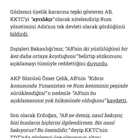
Gözlemci üyelik kararına tepki gösteren AB,
KKTC’yi
“
ayrılıkçı
”
olarak nitelendirip Rum
yönetimini Ada’nın tek devleti olarak gördüğünü
bildirdi
.
Dışişleri Bakanlığı’mız;
“AB’nin iki yüzlülüğünü bir
kez daha ortaya koyduğunu”
belirtip sözkonusu
açıklamayı tümüyle reddettiğini
duyurdu
.
AKP Sözcüsü Ömer Çelik, AB’nin
“Kıbrıs
konusunda Yunanistan ve Rum kesiminin peşinde
sürüklendiğini”
o nedenle
“AB’nin bu
açıklamasının yok hükmünde olduğunu”
kaydetti
.
Son olarak Erdoğan,
“AB ne demiş, nasıl bakıyor,
bizi bunların hiçbirisi ilgilendirmez. Biz nasıl
bakıyoruz? Bu önemlidir.”
deyip KKTC’nin
TDT’nda gözlemci üye olmasının altını