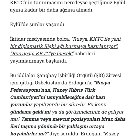
KKTC’nin tanınmasını neredeyse geçtiğimiz Eylül
ayına kadar bir daha ağzına almadı.
Eylül’de şunlar yaşandı:
İktidar medyasında bolca,
“Rusya, KKTC ile yeni
bir diplomatik ilişki ağı kurmaya hazırlanıyor”
,
“Rus uçağı KKTC’ye inecek”
haberleri
yayımlanmaya
başlandı
.
Bu iddialar Şanghay İşbirliği Örgütü (ŞİÖ) Zirvesi
için gittiği Özbekistan’da Erdoğan’a,
“
Rusya
Federasyonu’nun, Kuzey Kıbrıs Türk
Cumhuriyeti’ni tanıyabileceğine dair bazı
yorumlar
yapılıyordu bir süredir. Bu konu
gündeme geldi mi
ya da görüşmeleriniz de geliyor
mu?
Tanıma veya mevcut pozisyonları biraz daha
ileri taşıma yönünde bir yaklaşım ortaya
koyabilirler mi
?”
diye soruldu. Erdoğan,
“Kuzey