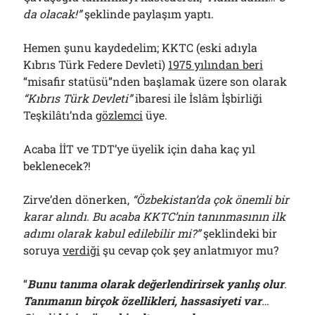
da olacak!”
şeklinde paylaşım yaptı.
Hemen şunu kaydedelim; KKTC (eski adıyla
Kıbrıs Türk Federe Devleti)
1975 yılından beri
“misafir statüsü”nden başlamak üzere son olarak
“Kıbrıs Türk Devleti”
ibaresi ile İslâm İşbirliği
Teşkilâtı’nda
gözlemci
üye.
Acaba İİT ve TDT’ye üyelik için daha kaç yıl
beklenecek?!
Zirve’den dönerken,
“Özbekistan’da çok önemli bir
karar alındı. Bu acaba KKTC’nin tanınmasının ilk
adımı olarak kabul edilebilir mi?”
şeklindeki bir
soruya
verdiği
şu cevap çok şey anlatmıyor mu?
“
Bunu tanıma olarak değerlendirirsek yanlış olur
.
Tanımanın birçok özellikleri, hassasiyeti var
…