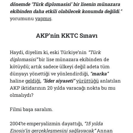
dönemde ‘Türk diplomasisi’ bir lisenin münazara
ekibinden daha etkili olabilecek konumda değildi
.”
yorumunu
yapmış
.
AKP’nin KKTC Sınavı
Haydi, diyelim ki, eski Türkiye’nin
“Türk
diplomasisi”
bir lise münazara ekibinden de
kötüydü; artık sadece ülkeyi değil adeta tüm
dünyayı yönettiği ve yönlendirdiği,
“
marka
”
haline
geldiği
,
“
lider siyaseti
”
yürüttüğü
anlatılan
AKP iktidarının 20 yılda varacağı nokta bu mu
olmalıydı?
Filmi başa saralım.
2004’te emperyalizmin dayattığı,
“15 yılda
Enosis’in gerçekleşmesini sağlayacak”
Annan