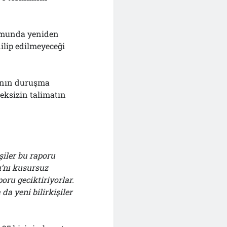
umunda yeniden
ilip edilmeyeceği
anın duruşma
ksizin talimatın
işiler bu raporu
ı’nı kusursuz
ru geciktiriyorlar.
 da
yeni bilirkişiler