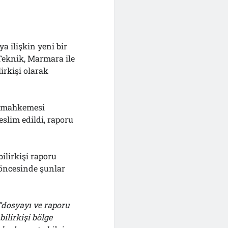
 ilişkin yeni bir
z Teknik, Marmara ile
irkişi olarak
at mahkemesi
eslim edildi, raporu
ilirkişi raporu
öncesinde şunlar
“
d
osyayı ve raporu
bilirkişi bölge