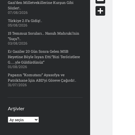
e
Gazi’den Milletvekillerine Kurşun Gibi
d
y
o
d
E
Sözler!..
b
07/08/2026
d
c
o
m
o
S
Türkiye 2.0’a Gidiş!..
i
k
05/08/2026
n
a
o
h
t
15 Temmuz Soruları… Nasuh Mahruki’nin
e
i
“Suçu”!..
k
a
03/08/2026
t
l
r
Er Gaziler 20 Gün Sonra Gelen MSB
Heyetine Böyle İsyan Etti:“Bizi Teröristlere
e
G……yle Güldürdünüz”
01/08/2026
Papazın “Komutanı” Ayasofya ve
Patrikhane İçin ABD’yi Göreve Çağırdı!..
31/07/2026
Arşivler
Arşivler