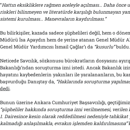
“
Hattın eksikliklere rağmen aceleyle açılması… Daha önce 
riskleri bilinmeyen ve literatürde karşılığı bulunmayan yan
sistemi kurulması… Manevraların kaydırılması.”
Bu bilirkişiler, kazada sadece şüphelileri değil, hem o dö
Müdürü İsa Apaydın hem de yerine atanan Genel Müdür Al
Genel Müdür Yardımcısı İsmail Çağlar’ı da
“kusurlu”
buldu
Neticede Savcılık, sözkonusu bürokratların dosyasını ayır
Bakanlığı’ndan soruşturma izni istedi. Ancak Bakanlık iz
hayatını kaybedenlerin yakınları ile yaralananların, bu kara
başvurduğu Danıştay da,
“Haklarında soruşturma yapılmas
dedi
.
Bunun üzerine Ankara Cumhuriyet Başsavcılığı, geçtiğimiz
“şüpheliler hakkında soruşturma izni verilmemesi, verilen 
1. Dairesince kesin olarak reddedilmesi nedeniyle tahkika
kalmadığı anlaşılmakla, evrakın işlemden kaldırılmasına”