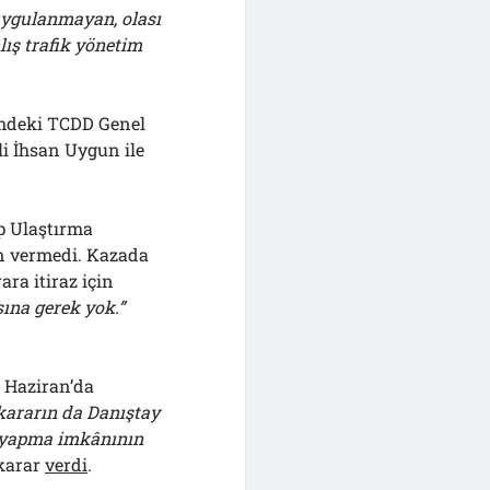
uygulanmayan, olası
lış trafik yönetim
nemdeki TCDD Genel
i İhsan Uygun ile
.
ıp Ulaştırma
in vermedi. Kazada
ra itiraz için
ına gerek yok.”
 Haziran’da
kararın da Danıştay
t yapma imkânının
karar
verdi
.