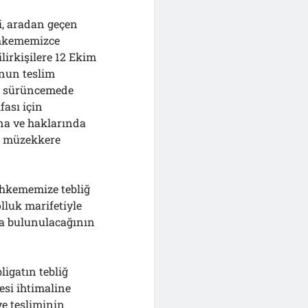
ği, aradan geçen
ahkememizce
bilirkişilere 12 Ekim
unun teslim
ın sürüncemede
fası için
na ve haklarında
na müzekkere
Mahkememize tebliğ
lluk marifetiyle
da bulunulacağının
ligatın tebliğ
si ihtimaline
e tesliminin