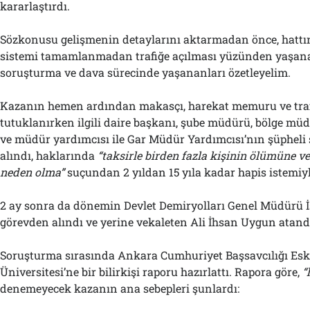
kararlaştırdı.
Sözkonusu gelişmenin detaylarını aktarmadan önce, hattı
sistemi tamamlanmadan trafiğe açılması yüzünden yaşana
soruşturma ve dava sürecinde yaşananları özetleyelim.
Kazanın hemen ardından makasçı, harekat memuru ve traf
tutuklanırken ilgili daire başkanı, şube müdürü, bölge mü
ve müdür yardımcısı ile Gar Müdür Yardımcısı’nın şüpheli s
alındı, haklarında
“
t
aksirle birden fazla kişinin ölümüne 
neden olma”
suçundan 2 yıldan 15 yıla kadar hapis istemiyl
2 ay sonra da dönemin Devlet Demiryolları Genel Müdürü 
görevden alındı ve yerine vekaleten Ali İhsan Uygun atand
Soruşturma sırasında Ankara Cumhuriyet Başsavcılığı Esk
Üniversitesi’ne bir bilirkişi raporu hazırlattı. Rapora göre,
“
denemeyecek kazanın ana sebepleri şunlardı: