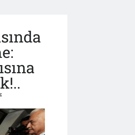
asında
e:
pısına
!..
z