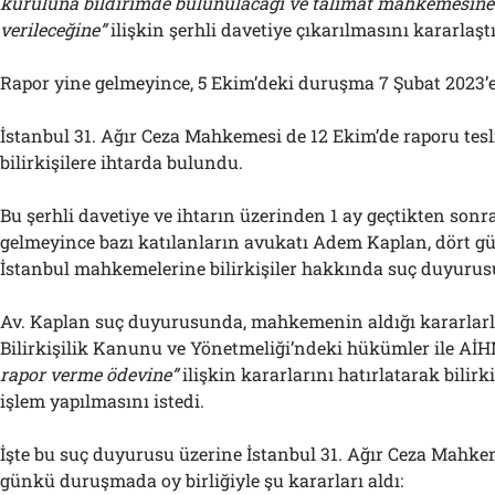
kuruluna bildirimde bulunulacağı ve talimat mahkemesine 
verileceğine”
ilişkin şerhli davetiye çıkarılmasını kararlaştı
Rapor yine gelmeyince, 5 Ekim’deki duruşma 7 Şubat 2023’
İstanbul 31. Ağır Ceza Mahkemesi de 12 Ekim’de raporu tesl
bilirkişilere ihtarda bulundu.
Bu şerhli davetiye ve ihtarın üzerinden 1 ay geçtikten sonr
gelmeyince bazı katılanların avukatı Adem Kaplan, dört g
İstanbul mahkemelerine bilirkişiler hakkında suç duyuru
Av. Kaplan suç duyurusunda, mahkemenin aldığı kararlarla
Bilirkişilik Kanunu ve Yönetmeliği’ndeki hükümler ile AİH
rapor verme ödevine”
ilişkin kararlarını hatırlatarak bilir
işlem yapılmasını istedi.
İşte bu suç duyurusu üzerine İstanbul 31. Ağır Ceza Mahkem
günkü duruşmada oy birliğiyle şu kararları aldı: