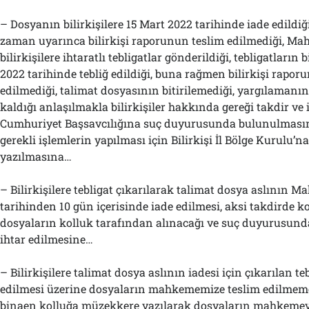
– Dosyanın bilirkişilere 15 Mart 2022 tarihinde iade edildi
zaman uyarınca bilirkişi raporunun teslim edilmediği, M
bilirkişilere ihtaratlı tebligatlar gönderildiği, tebligatların 
2022 tarihinde tebliğ edildiği, buna rağmen bilirkişi rapor
edilmediği, talimat dosyasının bitirilemediği, yargılaman
kaldığı anlaşılmakla bilirkişiler hakkında gereği takdir ve i
Cumhuriyet Başsavcılığına suç duyurusunda bulunulması
gerekli işlemlerin yapılması için Bilirkişi İl Bölge Kurulu’
yazılmasına…
– Bilirkişilere tebligat çıkarılarak talimat dosya aslının 
tarihinden 10 gün içerisinde iade edilmesi, aksi takdirde ko
dosyaların kolluk tarafından alınacağı ve suç duyurusun
ihtar edilmesine…
– Bilirkişilere talimat dosya aslının iadesi için çıkarılan teb
edilmesi üzerine dosyaların mahkememize teslim edilmeme
binaen kolluğa müzekkere yazılarak dosyaların mahkemey