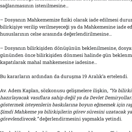
sağlanmasının istenilmesine…
– Dosyanın Mahkememize fiziki olarak iade edilmesi dur
bilirkişiye verilip verilmeyeceği ya da Mahkemesine iade ed
hususlarının celse arasında değerlendirilmesine…
– Dosyanın bilirkişiden dönüşünün beklenilmesine, dosy
gününden önce bilirkişiden dönmesi halinde gün beklenme
kapatılarak mahal mahkemesine iadesine…
Bu kararların ardından da duruşma 19 Aralık’a ertelendi.
Av. Adem Kaplan, sözkonusu gelişmelere ilişkin,
“
Y
a bilirk
hazırlayacak vasıflara sahip değil ya da Devlet Demiryollar
göstermek isteyenlerin baskılarına boyun eğmemek için rapo
Şimdi Mahkeme ya bili
r
kişilerin görev süresini uzatacak
ya
görevlendirecek.”
değerlendirmesini yapmakla yetindi.