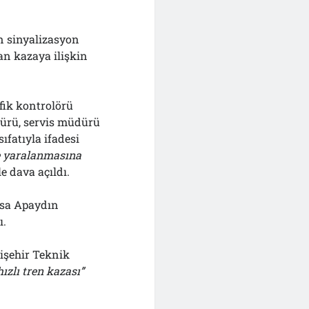
n sinyalizasyon
n kazaya ilişkin
ik kontrolörü
dürü, servis müdürü
ıfatıyla ifadesi
ve yaralanmasına
e dava açıldı.
İsa Apaydın
ı.
işehir Teknik
hızlı tren kazası”