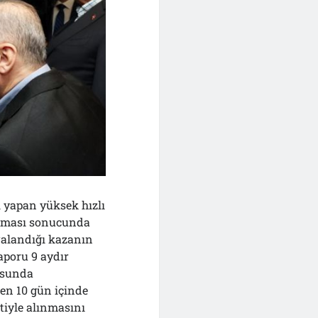
i yapan yüksek hızlı
pışması sonucunda
aralandığı kazanın
aporu 9 aydır
usunda
ren 10 gün içinde
tiyle alınmasını