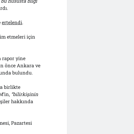
bu hususta bilgi
rdı.
e
ertelendi
.
im etmeleri için
a rapor yine
ün önce Ankara ve
sunda bulundu.
 birlikte
M’in,
“
b
ilirkişinin
kişiler hakkında
esi, Pazartesi