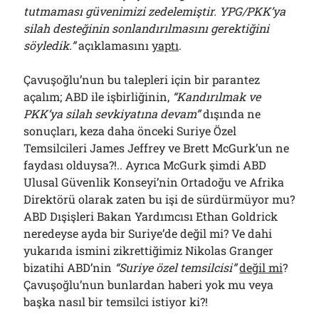
tutmaması güvenimizi zedelemiştir. YPG/PKK’ya
silah desteğinin sonlandırılmasını gerektiğini
söyledik.”
açıklamasını
yaptı
.
Çavuşoğlu’nun bu talepleri için bir parantez
açalım; ABD ile işbirliğinin,
“Kandırılmak ve
PKK’ya silah sevkiyatına devam”
dışında ne
sonuçları, keza daha önceki Suriye Özel
Temsilcileri James Jeffrey ve Brett McGurk’un ne
faydası olduysa?!.. Ayrıca McGurk şimdi ABD
Ulusal Güvenlik Konseyi’nin Ortadoğu ve Afrika
Direktörü olarak zaten bu işi de sürdürmüyor mu?
ABD Dışişleri Bakan Yardımcısı Ethan Goldrick
neredeyse ayda bir Suriye’de değil mi? Ve dahi
yukarıda ismini zikrettiğimiz Nikolas Granger
bizatihi ABD’nin
“Suriye özel temsilcisi”
değil mi
?
Çavuşoğlu’nun bunlardan haberi yok mu veya
başka nasıl bir temsilci istiyor ki?!