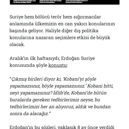
Çağırdı!..
31/07/2026
Suriye hem bölücü terör hem sığınmacılar
anlamında ülkemizin en can yakıcı konularının
başında geliyor. Haliyle diğer dış politika
Arşivler
konularına nazaran seçimlere etkisi de büyük
Arşivler
olacak.
Aralık’ın ilk haftasıydı; Erdoğan Suriye
konusunda şöyle
konuştu
:
“
Çıkmış birileri diyor ki, ‘Kobani’yi şöyle
yapamazsınız, böyle yapamazsınız.’ Kobani bitti,
neyi yapamazsınız? İdlib’de, Kobani’de bütün
buralarda gereken tedbirlerimiz neyse, bu
tedbirlerimizi her an alıyoruz, aldık ve bundan
sonra da alacağız.”
Erdoğan’ın bu sözleri, yaklaşık 8 ay önce verdiği