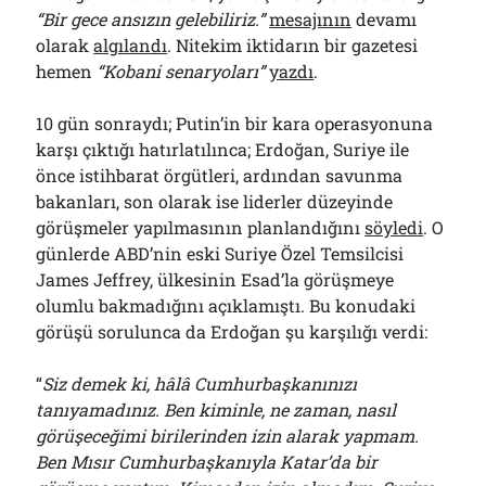
“Bir gece ansızın gelebiliriz.”
mesajının
devamı
olarak
algılandı
. Nitekim iktidarın bir gazetesi
hemen
“Kobani senaryoları”
yazdı
.
10 gün sonraydı; Putin’in bir kara operasyonuna
karşı çıktığı hatırlatılınca; Erdoğan, Suriye ile
önce istihbarat örgütleri, ardından savunma
bakanları, son olarak ise liderler düzeyinde
görüşmeler yapılmasının planlandığını
söyledi
. O
günlerde ABD’nin eski Suriye Özel Temsilcisi
James Jeffrey, ülkesinin Esad’la görüşmeye
olumlu bakmadığını açıklamıştı. Bu konudaki
görüşü sorulunca da Erdoğan şu karşılığı verdi:
“
Siz demek ki, hâlâ Cumhurbaşkanınızı
tanıyamadınız. Ben kiminle, ne zaman, nasıl
görüşeceğimi birilerinden izin alarak yapmam.
Ben Mısır Cumhurbaşkanıyla Katar’da bir