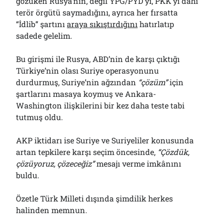
gözüken Rusya’nın, değil YPG/PYD’yi, PKK’yı dahi
terör örgütü saymadığını, ayrıca her fırsatta
“İdlib” şartını
araya sıkıştırdığını
hatırlatıp
sadede gelelim.
Bu girişmi ile Rusya, ABD’nin de karşı çıktığı
Türkiye’nin olası Suriye operasyonunu
durdurmuş, Suriye’nin ağzından
“çözüm”
için
şartlarını masaya koymuş ve Ankara-
Washington ilişkilerini bir kez daha teste tabi
tutmuş oldu.
AKP iktidarı ise Suriye ve Suriyeliler konusunda
artan tepkilere karşı seçim öncesinde,
“Çözdük,
çözüyoruz, çözeceğiz”
mesajı verme imkânını
buldu.
Özetle Türk Milleti dışında şimdilik herkes
halinden memnun.