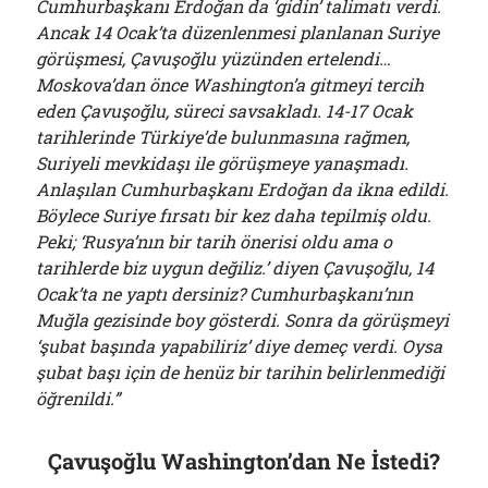
Cumhurbaşkanı Erdoğan da ‘gidin’ talimatı verdi.
Ancak 14 Ocak’ta düzenlenmesi planlanan Suriye
görüşmesi, Çavuşoğlu yüzünden ertelendi…
Moskova’dan önce Washington’a gitmeyi tercih
eden Çavuşoğlu, süreci savsakladı. 14-17 Ocak
tarihlerinde Türkiye’de bulunmasına rağmen,
Suriyeli mevkidaşı ile görüşmeye yanaşmadı.
Anlaşılan Cumhurbaşkanı Erdoğan da ikna edildi.
Böylece Suriye fırsatı bir kez daha tepilmiş oldu.
Peki; ‘Rusya’nın bir tarih önerisi oldu ama o
tarihlerde biz uygun değiliz.’ diyen Çavuşoğlu, 14
Ocak’ta ne yaptı dersiniz? Cumhurbaşkanı’nın
Muğla gezisinde boy gösterdi. Sonra da görüşmeyi
‘şubat başında yapabiliriz’ diye demeç verdi. Oysa
şubat başı için de henüz bir tarihin belirlenmediği
öğrenildi.”
Çavuşoğlu Washington’dan Ne İstedi?