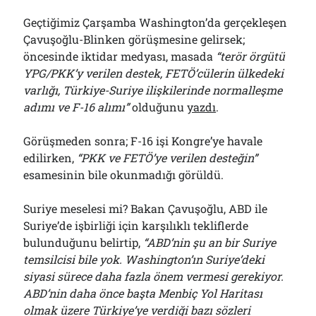
Geçtiğimiz Çarşamba Washington’da gerçekleşen
Çavuşoğlu-Blinken görüşmesine gelirsek;
öncesinde iktidar medyası, masada
“terör örgütü
YPG/PKK’y verilen destek, FETÖ’cülerin ülkedeki
varlığı, Türkiye-Suriye ilişkilerinde normalleşme
adımı ve F-16 alımı”
olduğunu
yazdı
.
Görüşmeden sonra; F-16 işi Kongre’ye havale
edilirken,
“PKK ve FETÖ’ye verilen desteğin”
esamesinin bile okunmadığı görüldü.
Suriye meselesi mi? Bakan Çavuşoğlu, ABD ile
Suriye’de işbirliği için karşılıklı tekliflerde
bulunduğunu belirtip,
“ABD’nin şu an bir Suriye
temsilcisi bile yok. Washington’ın Suriye’deki
siyasi sürece daha fazla önem vermesi gerekiyor.
ABD’nin daha önce başta Menbiç Yol Haritası
olmak üzere Türkiye’ye verdiği bazı sözleri