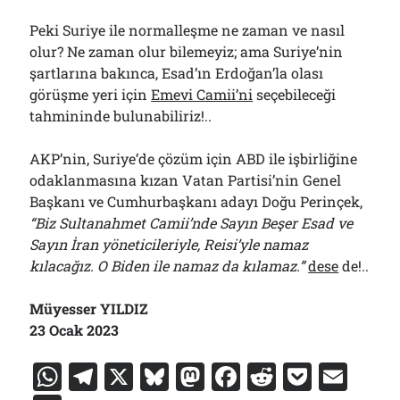
Peki Suriye ile normalleşme ne zaman ve nasıl
olur? Ne zaman olur bilemeyiz; ama Suriye’nin
şartlarına bakınca, Esad’ın Erdoğan’la olası
görüşme yeri için
Emevi Camii’ni
seçebileceği
tahmininde bulunabiliriz!..
AKP’nin, Suriye’de çözüm için ABD ile işbirliğine
odaklanmasına kızan Vatan Partisi’nin Genel
Başkanı ve Cumhurbaşkanı adayı Doğu Perinçek,
“Biz Sultanahmet Camii’nde Sayın Beşer Esad ve
Sayın İran yöneticileriyle, Reisi’yle namaz
kılacağız. O Biden ile namaz da kılamaz.”
dese
de!..
Müyesser YILDIZ
23 Ocak 2023
W
T
X
Bl
M
F
R
P
E