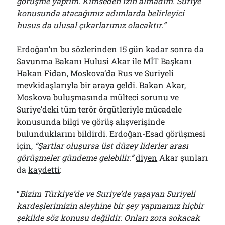
görüşme yaptım. Kimseden izin almadım. Suriye
konusunda atacağımız adımlarda belirleyici
husus da ulusal çıkarlarımız olacaktır.”
Erdoğan’ın bu sözlerinden 15 gün kadar sonra da
Savunma Bakanı Hulusi Akar ile MİT Başkanı
Hakan Fidan, Moskova’da Rus ve Suriyeli
mevkidaşlarıyla
bir araya geldi
. Bakan Akar,
Moskova buluşmasında mülteci sorunu ve
Suriye’deki tüm terör örgütleriyle mücadele
konusunda bilgi ve görüş alışverişinde
bulunduklarını bildirdi. Erdoğan-Esad görüşmesi
için,
“Şartlar oluşursa üst düzey liderler arası
görüşmeler gündeme gelebilir.”
diyen
Akar şunları
da
kaydetti
:
“
Bizim Türkiye’de ve Suriye’de yaşayan Suriyeli
kardeşlerimizin aleyhine bir şey yapmamız hiçbir
şekilde söz konusu değildir. Onları zora sokacak