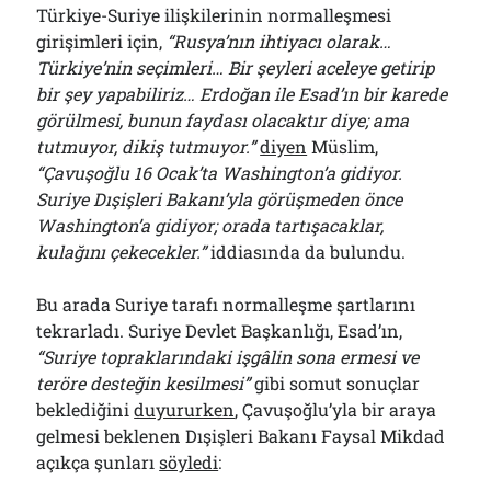
Türkiye-Suriye ilişkilerinin normalleşmesi
girişimleri için,
“Rusya’nın ihtiyacı olarak…
Türkiye’nin seçimleri… Bir şeyleri aceleye getirip
bir şey yapabiliriz… Erdoğan ile Esad’ın bir karede
görülmesi, bunun faydası olacaktır diye; ama
tutmuyor, dikiş tutmuyor.”
diyen
Müslim,
“Çavuşoğlu 16 Ocak’ta Washington’a gidiyor.
Suriye Dışişleri Bakanı’yla görüşmeden önce
Washington’a gidiyor; orada tartışacaklar,
kulağını çekecekler.”
iddiasında da bulundu.
Bu arada Suriye tarafı normalleşme şartlarını
tekrarladı. Suriye Devlet Başkanlığı, Esad’ın,
“Suriye topraklarındaki işgâlin sona ermesi ve
teröre desteğin kesilmesi”
gibi somut sonuçlar
beklediğini
duyururken
, Çavuşoğlu’yla bir araya
gelmesi beklenen Dışişleri Bakanı Faysal Mikdad
açıkça şunları
söyledi
: