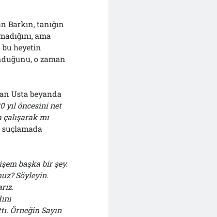
an Barkın, tanığın
lmadığını, ama
n bu heyetin
unduğunu, o zaman
man Usta beyanda
0 yıl öncesini net
a çalışarak mı
ıp suçlamada
işem başka bir şey.
nuz? Söyleyin.
rız.
dını
tı. Örneğin Sayın