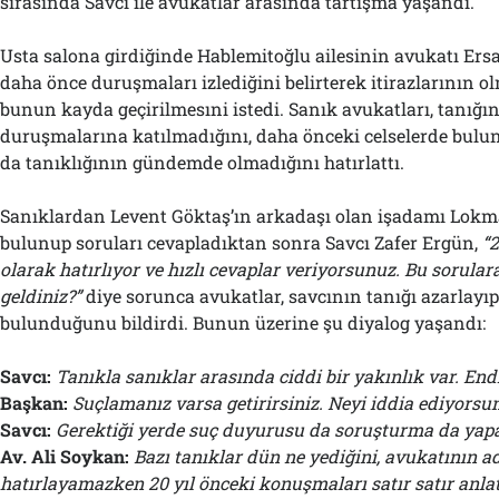
sırasında Savcı ile avukatlar arasında tartışma yaşandı.
Usta salona girdiğinde Hablemitoğlu ailesinin avukatı Ers
daha önce duruşmaları izlediğini belirterek itirazlarının o
bunun kayda geçirilmesıni istedi. Sanık avukatları, tanığı
duruşmalarına katılmadığını, daha önceki celselerde bul
da tanıklığının gündemde olmadığını hatırlattı.
Sanıklardan Levent Göktaş’ın arkadaşı olan işadamı Lok
bulunup soruları cevapladıktan sonra Savcı Zafer Ergün,
“2
olarak hatırlıyor ve hızlı cevaplar veriyorsunuz. Bu sorular
geldiniz?”
diye sorunca avukatlar, savcının tanığı azarlay
bulunduğunu bildirdi. Bunun üzerine şu diyalog yaşandı:
Savcı:
Tanıkla sanıklar arasında ciddi bir yakınlık var. End
Başkan:
Suçlamanız varsa getirirsiniz. Neyi iddia ediyorsu
Savcı:
Gerektiği yerde suç duyurusu da soruşturma da yapa
Av. Ali Soykan:
Bazı tanıklar dün ne yediğini, avukatının a
hatırlayamazken 20 yıl önceki konuşmaları satır satır anlat