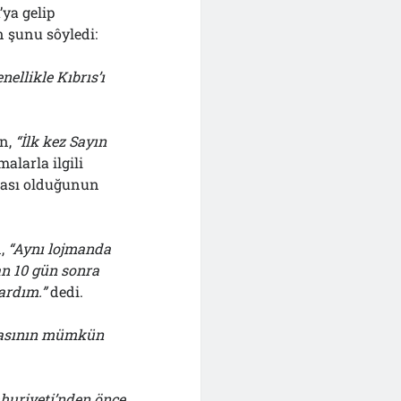
ya gelip
 şunu sôyledi:
ellikle Kıbrıs’ı
n,
“İlk kez Sayın
alarla ilgili
rası olduğunun
n,
“Aynı lojmanda
n 10 gün sonra
ardım.”
dedi.
lmasının mümkün
mhuriyeti’nden önce