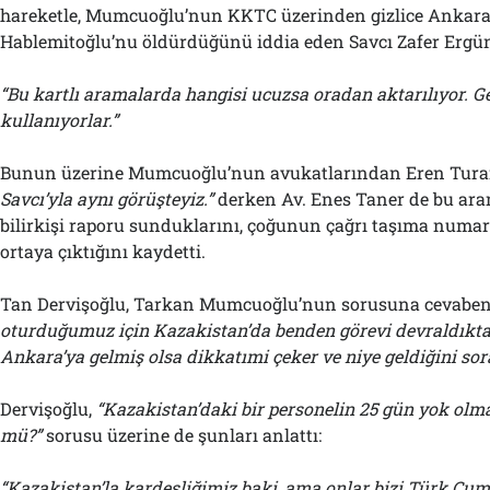
hareketle, Mumcuoğlu’nun KKTC üzerinden gizlice Ankara’
Hablemitoğlu’nu öldürdüğünü iddia eden Savcı Zafer Ergün
“Bu kartlı aramalarda hangisi ucuzsa oradan aktarılıyor. Gen
kullanıyorlar.”
Bunun üzerine Mumcuoğlu’nun avukatlarından Eren Tura
Savcı’yla aynı görüşteyiz.”
derken Av. Enes Taner de bu aram
bilirkişi raporu sunduklarını, çoğunun çağrı taşıma numa
ortaya çıktığını kaydetti.
Tan Dervişoğlu, Tarkan Mumcuoğlu’nun sorusuna cevabe
oturduğumuz için Kazakistan’da benden görevi devraldıkta
Ankara’ya gelmiş olsa dikkatımi çeker ve niye geldiğini sor
Dervişoğlu,
“Kazakistan’daki bir personelin 25 gün yok o
mü?”
sorusu üzerine de şunları anlattı:
“Kazakistan’la kardeşliğimiz baki, ama onlar bizi Türk Cu