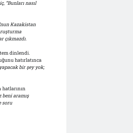
ç, “Bunları nasıl
’nun Kazakistan
soruşturma
ar çıkmazdı.
tem dinlendi.
uğunu hatırlatınca
yapacak bir şey yok;
n hatlarının
z beni aramış
e soru