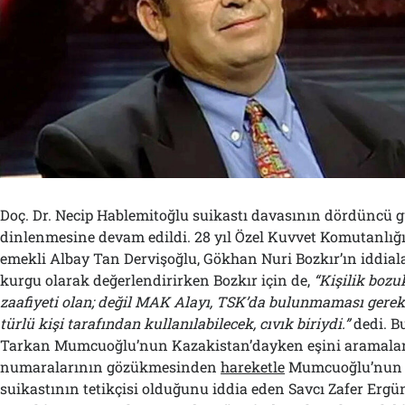
Doç. Dr. Necip Hablemitoğlu suikastı davasının dördüncü 
dinlenmesine devam edildi. 28 yıl Özel Kuvvet Komutanlığ
emekli Albay Tan Dervişoğlu, Gökhan Nuri Bozkır’ın iddia
kurgu olarak değerlendirirken Bozkır için de,
“Kişilik bozu
zaafiyeti olan; değil MAK Alayı, TSK’da bulunmaması gerek
türlü kişi tarafından kullanılabilecek, cıvık biriydi.”
dedi. B
Tarkan Mumcuoğlu’nun Kazakistan’dayken eşini aramal
numaralarının gözükmesinden
hareketle
Mumcuoğlu’nun 
suikastının tetikçisi olduğunu iddia eden Savcı Zafer Ergü