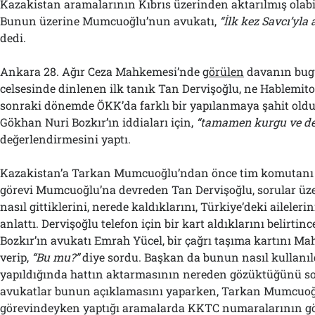
Kazakistan aramalarının Kıbrıs üzerinden aktarılmış olabil
Bunun üzerine Mumcuoğlu’nun avukatı,
“İlk kez Savcı’yla 
dedi.
Ankara 28. Ağır Ceza Mahkemesi’nde
görülen
davanın bug
celsesinde dinlenen ilk tanık Tan Dervişoğlu, ne Hablemito
sonraki dönemde ÖKK’da farklı bir yapılanmaya şahit oldu
Gökhan Nuri Bozkır’ın iddiaları için,
“tamamen kurgu ve de
değerlendirmesini yaptı.
Kazakistan’a Tarkan Mumcuoğlu’ndan önce tim komutanı 
görevi Mumcuoğlu’na devreden Tan Dervişoğlu, sorular üze
nasıl gittiklerini, nerede kaldıklarını, Türkiye’deki ailelerin
anlattı. Dervişoğlu telefon için bir kart aldıklarını belirti
Bozkır’ın avukatı Emrah Yücel, bir çağrı taşıma kartını 
verip,
“Bu mu?”
diye sordu. Başkan da bunun nasıl kullanıl
yapıldığında hattın aktarmasının nereden gözüktüğünü so
avukatlar bunun açıklamasını yaparken, Tarkan Mumcuo
görevindeyken yaptığı aramalarda KKTC numaralarının 