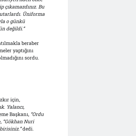
rip çıkamazdınız. Bu
tutarlardı. Üniforma
yla o günkü
n değildi.”
atılmakla beraber
meler yaptığını
 olmadığını sordu.
kır için,
k. Yalancı,
keme Başkanı,
“Ordu
e,
“Gökhan Nuri
irisiniz.”
dedi.