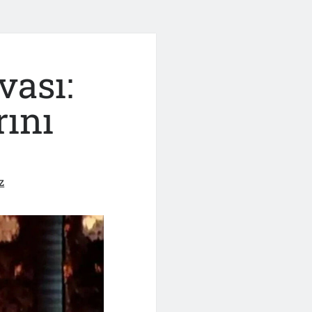
vası:
rını
z