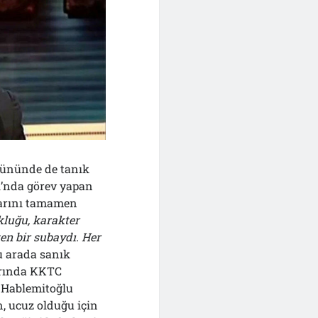
gününde de tanık
ı’nda görev yapan
larını tamamen
kluğu, karakter
en bir subaydı. Her
u arada sanık
arında KKTC
Hablemitoğlu
n, ucuz olduğu için