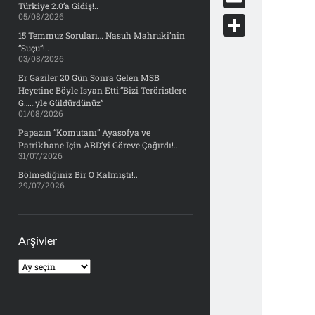
e
Türkiye 2.0’a Gidiş!..
d
y
o
05/08/2026
d
E
b
d
c
15 Temmuz Soruları… Nasuh Mahruki’nin
o
m
o
S
“Suçu”!..
i
k
03/08/2026
n
a
o
h
t
Er Gaziler 20 Gün Sonra Gelen MSB
e
i
Heyetine Böyle İsyan Etti:“Bizi Teröristlere
k
a
t
G……yle Güldürdünüz”
l
01/08/2026
r
Papazın “Komutanı” Ayasofya ve
e
Patrikhane İçin ABD’yi Göreve Çağırdı!..
31/07/2026
Bölmediğiniz Bir O Kalmıştı!..
29/07/2026
Arşivler
Arşivler