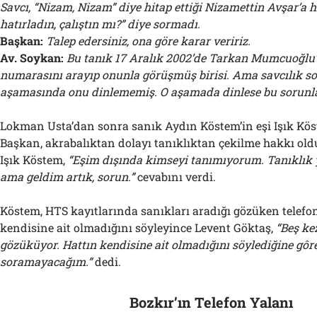
Savcı, “Nizam, Nizam” diye hitap ettiği Nizamettin Avşar’a hi
hatırladın, çalıştın mı?” diye sormadı.
Başkan:
Talep edersiniz, ona göre karar veririz.
Av. Soykan:
Bu tanık 17 Aralık 2002’de Tarkan Mumcuoğlu
numarasını arayıp onunla görüşmüş birisi. Ama savcılık 
aşamasında onu dinlememiş. O aşamada dinlese bu sorunl
Lokman Usta’dan sonra sanık Aydın Köstem’in eşi Işık Kös
Başkan, akrabalıktan dolayı tanıklıktan çekilme hakkı old
Işık Köstem,
“Eşim dışında kimseyi tanımıyorum. Tanıklık 
ama geldim artık, sorun.”
cevabını verdi.
Köstem, HTS kayıtlarında sanıkları aradığı gözüken telefo
kendisine ait olmadığını söyleyince Levent Göktaş,
“Beş ke
gözüküyor. Hattın kendisine ait olmadığını söylediğine gôr
soramayacağım.”
dedi.
Bozkır’ın Telefon Yalanı