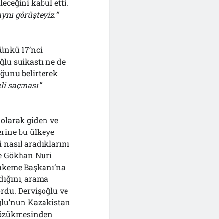
eceğini kabul etti.
aynı görüşteyiz.”
ünkü 17’nci
ğlu suikastı ne de
ğunu belirterek
li saçması”
olarak giden ve
rine bu ülkeye
i nasıl aradıklarını
nce Gökhan Nuri
Mahkeme Başkanı’na
dığını, arama
rdu. Dervişoğlu ve
ğlu’nun Kazakistan
gözükmesinden