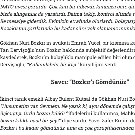
NATO üyesi görürdü. Çok katı bır ülkeydi, kafanıza göre gi
bizde alınganlık da yaratırdı. Daima takip, kontrol altında 
ile mesaiye giderdik. Evimizin etrafında olurlardı. Dolayısı
Kazakistan şartlarında bu kadar süre yok olamanız mümkü
Gökhan Nuri Bozkır’ın avukatı Emrah Yücel, bır kısmına k
Tan Dervişoğlu’nun Bozkır hakkında subjektif değerlendir
kaydederek, Bozkır’ın kolaylıkla manipule edilen biri olup
Dervişoğlu,
“Kullanılabilir bir kişi.”
karşılığını verdi.
Savcı: “Bozkır’ı Gömdünüz”
İkinci tanık emekli Albay Bülent Kutsal da Gökhan Nuri Boz
“Husumetim var. Sevmem. Ne yazık ki, aynı dönemde çalıştı
üçkağıtçı. Ordu bozan kılıklı.”
ifadelerini kullanınca, Mah
bozan kılıklı nasıl bir şey?”
diye sordu. Savcı Zafer Ergün d
Bozkır’ı bu kadar gömdünüz, ama en çok görüştüklerinden b