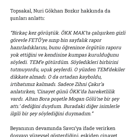
Topsakal, Nuri Gökhan Bozkır hakkında da
şunları anlattı:
“Birkaç kez görüştük. ÖKK MAK’ta çalışırken gizli
görevle FETÖ’ye sızıp bin sayfalık rapor
hazırladıklarını, bunu öğrenince örgütün raporu
yok ettiğini ve kendisine kumpas kurulduğunu
söyledi. TEM’e götürdüm. Söyledikleri birbirini
tutmuyordu, uçuk şeylerdi. O yüzden TEM’dekiler
dikkate almadı. O da ortadan kayboldu,
irtibatımız kalmadı. Sadece Zihni Çakır’a
anlatırken, ‘Cinayet günü ÖKK’da hareketlilik
vardı. Altan Bora poşetle Mogan Gölü’ne bir şey
attı.’ dediğini duydum. Buradaki diğer isimlerle
ilgili bir şey söylediğini duymadım.”
Beyanının devamında Savcı’ya ifade verirken
dosyayı yüzeysel gösterdiğini, eskiden cinayet