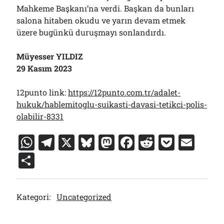
Mahkeme Başkanı’na verdi. Başkan da bunları
salona hitaben okudu ve yarın devam etmek
üzere bugünkü duruşmayı sonlandırdı.
Müyesser YILDIZ
29 Kasım 2023
12punto link:
https://12punto.com.tr/adalet-
hukuk/hablemitoglu-suikasti-davasi-tetikci-polis-
olabilir-8331
W
T
X
Bl
M
F
R
P
E
h
el
u
a
a
e
o
m
S
at
e
e
st
c
d
c
ai
h
s
gr
s
o
e
di
k
l
ar
Kategori:
Uncategorized
A
a
k
d
b
t
et
e
p
m
y
o
o