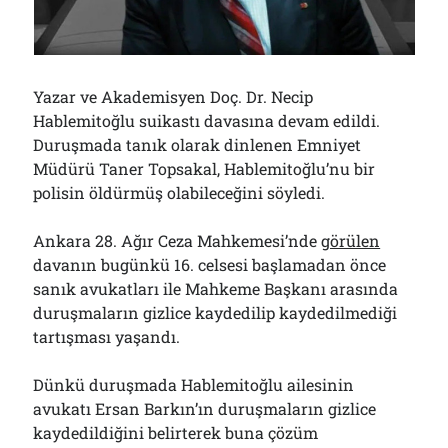
01/08/2026
Arşivler
Yazar ve Akademisyen Doç. Dr. Necip
Hablemitoğlu suikastı davasına devam edildi.
Arşivler
Duruşmada tanık olarak dinlenen Emniyet
Müdürü Taner Topsakal, Hablemitoğlu’nu bir
polisin öldürmüş olabileceğini söyledi.
Ankara 28. Ağır Ceza Mahkemesi’nde
görülen
davanın bugünkü 16. celsesi başlamadan önce
sanık avukatları ile Mahkeme Başkanı arasında
duruşmaların gizlice kaydedilip kaydedilmediği
tartışması yaşandı.
Dünkü duruşmada Hablemitoğlu ailesinin
avukatı Ersan Barkın’ın duruşmaların gizlice
kaydedildiğini belirterek buna çözüm