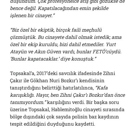
düşündüm. Çok profesyonelce atış gibi gözükse de
bence değil. Kapatılacağından emin şekilde
işlenen bir cinayet.”
“Biz özel bir ekiptik, birçok faili meçhulü
çözmüştük. Bu cinayete dahil olmak istedik; ama
özel bir ekip kuruldu, bizi dahil etmediler. Yurt
Atayün ve Akın Güven vardı, bunlar FETÖ’cüydü.
‘Bunlar kapatacaklar.’ diye konuştuk.”
Topsakal’a, 2017’deki savcılık ifadesinde Zihni
Çakır ile Gökhan Nuri Bozkır’ı kendisinin
tanıştırdığını belirttiği hatırlatılınca,
“Kafa
karışıklığı. Hayır, ben Zihni Çakır’ı Bozkır’dan önce
tanımıyordum.”
karşılığını verdi. Bir başka soru
üzerine Topsakal, Hablemitoğlu cinayeti sırasında
bölge dışındaki çok sayıda polisin baz kaydının
tespit edildiğini duyduğunu kaydetti.