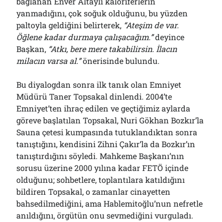
bağlanan Enver Altaylı kaloriferlerin
yanmadığını, çok soğuk olduğunu, bu yüzden
paltoyla geldiğini belirterek,
“Ateşim de var.
Öğlene kadar durmaya çalışacağım.”
deyince
Başkan,
“Atkı, bere mere takabilirsin. İlacın
milacın varsa al.”
önerisinde bulundu.
Bu diyalogdan sonra ilk tanık olan Emniyet
Müdürü Taner Topsakal dinlendi. 2004’te
Emniyet’ten ihraç edilen ve geçtiğimiz aylarda
göreve başlatılan Topsakal, Nuri Gökhan Bozkır’la
Sauna çetesi kumpasında tutuklandıktan sonra
tanıştığını, kendisini Zihni Çakır’la da Bozkır’ın
tanıştırdığını söyledi. Mahkeme Başkanı’nın
sorusu üzerine 2000 yılına kadar FETÖ içinde
olduğunu; sohbetlere, toplantılara katıldığını
bildiren Topsakal, o zamanlar cinayetten
bahsedilmediğini, ama Hablemitoğlu’nun nefretle
anıldığını, örgütün onu sevmediğini vurguladı.