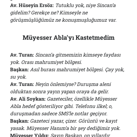
Av. Hüseyin Ersöz:
Tutuklu yok, niye Sincan’a
gidelim? Gerekçe ne? Kimseyle ne
görüşmüşlüğümüz ne konuşmuşluğumuz var.
Müyesser Abla’yı Kastetmedim
Av. Turan:
Sincan’a gitmemizin kimseye faydası
yok. Orası mahrumiyet bölgesi.
Başkan:
Asıl burası mahrumiyet bölgesi. Çay yok,
su yok.
Av. Turan:
Neyin önlemiyse? Duruşma aleni
olduktan sonra yayın yapan oraya da gelir.
Av. Ali Soykan:
Gazeteciler, özellikle Müyesser
Abla hedef gösteriliyor gibi. Telefonu ilkel; o,
duruşmadan sadece SMS’le notlar geçiyor.
Başkan:
Gazeteci yazar, çizer. Görüntü ve kayıt
yasak. Müyesser Hanım’a bir şey dediğimiz yok.
Müyesser Yıldız:
Sayın Başkan, on yıllardır