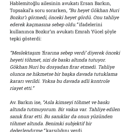
Hablemitoğlu ailesinin avukatı Ersan Barkın,
Topsakal’a soru sorarken,
“Bu heyet Gökhan Nuri
Bozkır’ı görmedi, önceki heyet gördü. Onu tahliye
ederek kaçmasına sebep oldu.”
ifadelerini
kullanınca Bozkır’ın avukatı Emrah Yücel şöyle
tepki gösterdi:
“Meslektaşım ‘firarına sebep verdi’ diyerek önceki
heyeti töhmet, sizi de baskı altında tutuyor.
Gökhan Nuri bu dosyadan firar etmedi. Tahliye
olunca ne hikmetse bir başka davada tutuklama
kararı verildi. Yoksa bu davada adli kontrole
riayet etti.”
Av. Barkın ise,
“Asla kimseyi töhmet ve baskı
altında tutmuyorum. Bir vakıa var. Tahliye edilen
sanık firar etti. Bu sanıklar da onun yüzünden
töhmet altında. Benimki subjektif bir
değerlendırme.”
karşılığını verdi.