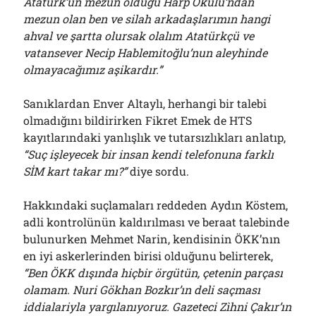
Atatürk’ün mezun olduğu Harp Okulu’ndan
mezun olan ben ve silah arkadaşlarımın hangi
ahval ve şartta olursak olalım Atatürkçü ve
vatansever Necip Hablemitoğlu’nun aleyhinde
olmayacağımız aşikardır.”
Sanıklardan Enver Altaylı, herhangi bir talebi
olmadığını bildirirken Fikret Emek de HTS
kayıtlarındaki yanlışlık ve tutarsızlıkları anlatıp,
“Suç işleyecek bir insan kendi telefonuna farklı
SİM kart takar mı?”
diye sordu.
Hakkındaki suçlamaları reddeden Aydın Köstem,
adli kontrolünün kaldırılması ve beraat talebinde
bulunurken Mehmet Narin, kendisinin ÖKK’nın
en iyi askerlerinden birisi olduğunu belirterek,
“Ben ÖKK dışında hiçbir örgütün, çetenin parçası
olamam. Nuri Gökhan Bozkır’ın deli saçması
iddialariyla yargılanıyoruz. Gazeteci Zìhni Çakır’ın