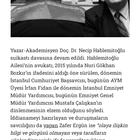
Çağırdı!..
31/07/2026
Arşivler
Arşivler
Yazar-Akademisyen Doç. Dr. Necip Hablemitoğlu
suikastı davasına devam edildi. Hablemitoğlu
Ailesi’nin avukatı, 2015 yılında Nuri Gökhan
Bozkır’ın ifadesini aldığı öne sürülen, dönemin
İstanbul Cumhuriyet Başsavcısı, bugünün AYM
Üyesi İrfan Fidan ile dönemin İstanbul Emniyet
Müdür Yardımcısı, bugünün Emniyet Genel
Müdür Yardımcısı Mustafa Çalışkan’ın
dinlenmesinin elzem olduğunu söyledi.
İddianameyi hazırlayan ve duruşmaların
savcılığını da
yapan
Zafer Ergün ise
“olaya ilişkin
bilgi ve görgüsü olmayan veya tarafların