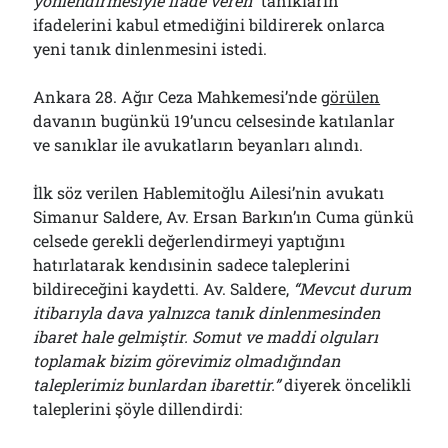
yönlendirmesiyle ifade veren”
tanıkların
ifadelerini kabul etmediğini bildirerek onlarca
yeni tanık dinlenmesini istedi.
Ankara 28. Ağır Ceza Mahkemesi’nde
görülen
davanın bugünkü 19’uncu celsesinde katılanlar
ve sanıklar ile avukatların beyanları alındı.
İlk söz verilen Hablemitoğlu Ailesi’nin avukatı
Simanur Saldere, Av. Ersan Barkın’ın Cuma günkü
celsede gerekli değerlendirmeyi yaptığını
hatırlatarak kendısinin sadece taleplerini
bildireceğini kaydetti. Av. Saldere,
“Mevcut durum
itibarıyla dava yalnızca tanık dinlenmesinden
ibaret hale gelmiştir. Somut ve maddi olguları
toplamak bizim görevimiz olmadığından
taleplerimiz bunlardan ibarettir.”
diyerek öncelikli
taleplerini şöyle dillendirdi: