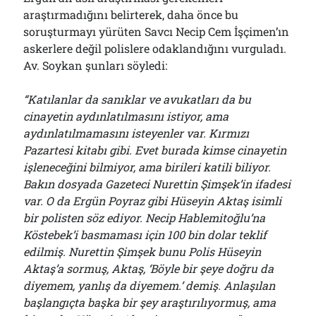
araştırmadığını belirterek, daha önce bu
soruşturmayı yürüten Savcı Necip Cem İşçimen’ın
askerlere değil polislere odaklandığını vurguladı.
Av. Soykan şunları söyledi:
“Katılanlar da sanıklar ve avukatları da bu
cinayetin aydınlatılmasını istiyor, ama
aydınlatılmamasını isteyenler var. Kırmızı
Pazartesi kitabı gibi. Evet burada kimse cinayetin
işleneceğini bilmiyor, ama birileri katili biliyor.
Bakın dosyada Gazeteci Nurettin Şimşek’in ifadesi
var. O da Ergün Poyraz gibi Hüseyin Aktaş isimli
bir polisten söz ediyor. Necip Hablemitoğlu’na
Köstebek’i basmaması için 100 bin dolar teklif
edilmiş. Nurettin Şimşek bunu Polis Hüseyin
Aktaş’a sormuş, Aktaş, ‘Böyle bir şeye doğru da
diyemem, yanlış da diyemem.’ demiş. Anlaşılan
başlangıçta başka bir şey araştırılıyormuş, ama