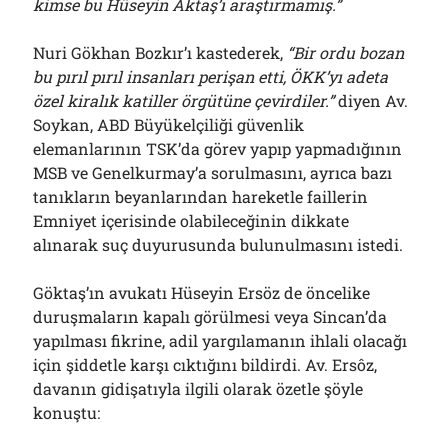
kimse bu Hüseyin Aktaş’ı araştırmamış.”
Nuri Gökhan Bozkır’ı kastederek,
“Bir ordu bozan
bu pırıl pırıl insanları perişan etti, ÖKK’y
ı
adeta
özel kiralık katiller örgütüne çevirdiler.”
diyen Av.
Soykan, ABD Büyükelçiliği güvenlik
elemanlarının TSK’da görev yapıp yapmadığının
MSB ve Genelkurmay’a sorulmasını, ayrıca bazı
tanıkların beyanlarından hareketle faillerin
Emniyet içerisinde olabileceğinin dikkate
alınarak suç duyurusunda bulunulmasını istedi.
Göktaş’ın avukatı Hüseyin Ersöz de öncelike
duruşmaların kapalı görülmesi veya Sincan’da
yapılması fikrine, adil yargılamanın ihlali olacağı
için şiddetle karşı cıktığını bildirdi. Av. Ersôz,
davanın gidişatıyla ilgili olarak özetle şöyle
konuştu: