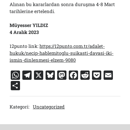
Alınan bu kararlardan sonra duruşma 4-8 Mart
tarihlerine ertelendi.
Müyesser YILDIZ
4 Aralık 2023
12punto link:
https://12punto.com.tr/adalet-
hukuk/necip-hablemitoglu-suikasti-davasi-iki-
ismin-dinlenmesi-elzem-9080
W
T
X
Bl
M
F
R
P
E
h
el
u
a
a
e
o
m
S
at
e
e
st
c
d
c
ai
h
s
gr
s
o
e
di
k
l
ar
Kategori:
Uncategorized
A
a
k
d
b
t
et
e
p
m
y
o
o