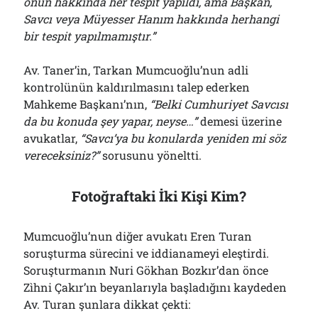
onun hakkında her tespit yapıldı, ama Başkan,
Savcı veya Müyesser Hanım hakkında herhangi
bir tespit yapılmamıştır.”
Av. Taner’in, Tarkan Mumcuoğlu’nun adli
kontrolünün kaldırılmasını talep ederken
Mahkeme Başkanı’nın,
“Belki Cumhuriyet Savcısı
da bu konuda şey yapar, neyse…”
demesi üzerine
avukatlar,
“Savcı’ya bu konularda yeniden mi söz
vereceksiniz?”
sorusunu yöneltti.
Fotoğraftaki İki Kişi Kim?
Mumcuoğlu’nun diğer avukatı Eren Turan
soruşturma sürecini ve iddianameyi eleştirdi.
Soruşturmanın Nuri Gökhan Bozkır’dan önce
Zìhni Çakır’ın beyanlarıyla başladığını kaydeden
Av. Turan şunlara dikkat çekti: