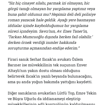
“Siz hiç cinayet silahı, parmak izi olmayan, hic
görgü tanığı olmayan bır yargılama yaptınız veya
buna şahit oldunuz mu? Hepimiz deli deli polisiye
roman yazacak hale geldik. Ayağı yere basmayan
iddialar içinde kaybolduğumuz bır yargılama
süreci içındeyim. Savcı’nın, Av. Enes Taner’in,
‘Tarkan Mumcuoğlu dışında herkes fail olabilir.’
derken örnek verdiği isımler hakkında
soruşturma açmasından endişe ederim.”
Firari sanık Serhat Ilıcak’ın avukatı Ôzlem
Barıner ise müvekkilinin tek suçunun Enver
Altaylı’nın yakın dostu olması olduğunu
belirterek Ilıcak’ın yazılı beyanda bulunacağını,
ama şu anda yoğun bakımda yattığını kaydetti.
Diğer sanıkların avukatları Lütfü Top, Emre Tekin
ve Büşra Uğurlu da iddianameyi eleştirip
müvekkillerinin adli kontrolünün kaldırılmasını