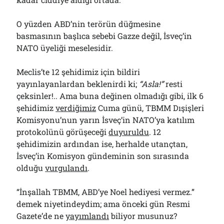
O yüzden ABD’nin terörün düğmesine
basmasının başlıca sebebi Gazze değil, İsveç’in
NATO üyeliği meselesidir.
Meclis’te 12 şehidimiz için bildiri
yayınlayanlardan beklenirdi ki;
“Asla!”
resti
çeksinler!.. Ama buna değinen olmadığı gibi, ilk 6
şehidimiz
verdiğimiz
Cuma günü, TBMM Dışişleri
Komisyonu’nun yarın İsveç’in NATO’ya katılım
protokolünü görüşeceği
duyuruldu
. 12
şehidimizin ardından ise, herhalde utançtan,
İsveç’in Komisyon gündeminin son sırasında
olduğu
vurgulandı
.
“İnşallah TBMM, ABD’ye Noel hediyesi vermez.”
demek niyetindeydim; ama önceki gün Resmi
Gazete’de ne
yayımlandı
biliyor musunuz?