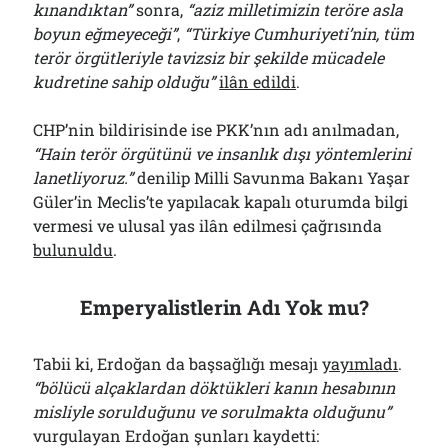
kınandıktan”
sonra,
“aziz milletimizin teröre asla
boyun eğmeyeceği”
,
“Türkiye Cumhuriyeti’nin, tüm
terör örgütleriyle tavizsiz bir şekilde mücadele
kudretine sahip olduğu”
ilân edildi
.
CHP’nin bildirisinde ise PKK’nın adı anılmadan,
“Hain terör örgütünü ve insanlık dışı yöntemlerini
lanetliyoruz.”
denilip Milli Savunma Bakanı Yaşar
Güler’in Meclis’te yapılacak kapalı oturumda bilgi
vermesi ve ulusal yas ilân edilmesi çağrısında
bulunuldu
.
Emperyalistlerin Adı Yok mu?
Tabii ki, Erdoğan da başsağlığı mesajı
yayımladı
.
“bölücü alçaklardan döktükleri kanın hesabının
misliyle sorulduğunu ve sorulmakta olduğunu”
vurgulayan Erdoğan şunları kaydetti: