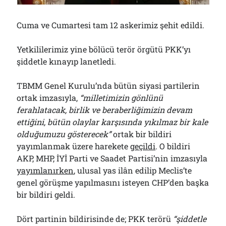
Çağırdı!..
31/07/2026
Cuma ve Cumartesi tam 12 askerimiz şehit edildi.
Yetkililerimiz yine bölücü terör örgütü PKK’yı
Arşivler
şiddetle kınayıp lanetledi.
Arşivler
TBMM Genel Kurulu’nda bütün siyasi partilerin
ortak imzasıyla,
“milletimizin gönlünü
ferahlatacak, birlik ve beraberliğimizin devam
ettiğini, bütün olaylar karşısında yıkılmaz bir kale
olduğumuzu gösterecek”
ortak bir bildiri
yayımlanmak üzere harekete
geçildi
. O bildiri
AKP, MHP, İYİ Parti ve Saadet Partisi’nin imzasıyla
yayımlanırken
, ulusal yas ilân edilip Meclis’te
genel görüşme yapılmasını isteyen CHP’den başka
bir bildiri geldi.
Dört partinin bildirisinde de; PKK terörü
“şiddetle