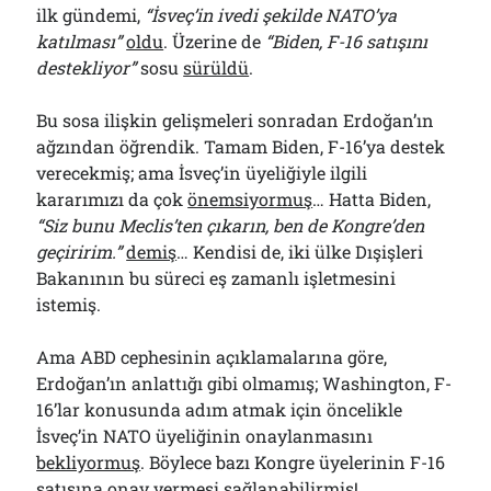
ilk gündemi,
“İsveç’in ivedi şekilde NATO’ya
katılması”
oldu
. Üzerine de
“Biden, F-16 satışını
destekliyor”
sosu
sürüldü
.
Bu sosa ilişkin gelişmeleri sonradan Erdoğan’ın
ağzından öğrendik. Tamam Biden, F-16’ya destek
verecekmiş; ama İsveç’in üyeliğiyle ilgili
kararımızı da çok
önemsiyormuş
… Hatta Biden,
“Siz bunu Meclis’ten çıkarın, ben de Kongre’den
geçiririm.”
demiş
… Kendisi de, iki ülke Dışişleri
Bakanının bu süreci eş zamanlı işletmesini
istemiş.
Ama ABD cephesinin açıklamalarına göre,
Erdoğan’ın anlattığı gibi olmamış; Washington, F-
16’lar konusunda adım atmak için öncelikle
İsveç’in NATO üyeliğinin onaylanmasını
bekliyormuş
. Böylece bazı Kongre üyelerinin F-16
satışına onay vermesi sağlanabilirmiş!..