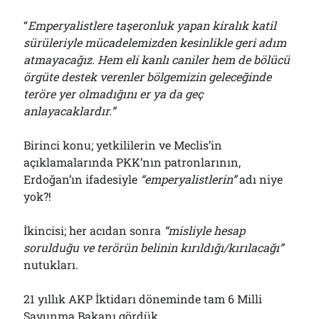
“
Emperyalistlere taşeronluk yapan kiralık katil
sürüleriyle mücadelemizden kesinlikle geri adım
atmayacağız. Hem eli kanlı caniler hem de bölücü
örgüte destek verenler bölgemizin geleceğinde
teröre yer olmadığını er ya da geç
anlayacaklardır.”
Birinci konu; yetkililerin ve Meclis’in
açıklamalarında PKK’nın patronlarının,
Erdoğan’ın ifadesiyle
“emperyalistlerin”
adı niye
yok?!
İkincisi; her acıdan sonra
“misliyle hesap
sorulduğu ve terörün belinin kırıldığı/kırılacağı”
nutukları.
21 yıllık AKP İktidarı döneminde tam 6 Milli
Savunma Bakanı
gördük
.