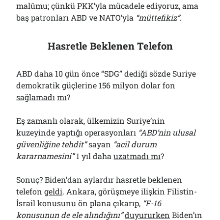
malûmu; çünkü PKK’yla mücadele ediyoruz, ama
baş patronları ABD ve NATO’yla
“müttefikiz”
.
Hasretle Beklenen Telefon
ABD daha 10 gün önce “SDG” dediği sözde Suriye
demokratik güçlerine 156 milyon dolar fon
sağlamadı
mı
?
Eş zamanlı olarak, ülkemizin Suriye’nin
kuzeyinde yaptığı operasyonları
“ABD’nin ulusal
güvenliğine tehdit”
sayan
“acil durum
kararnamesini”
1 yıl daha
uzatmadı mı
?
Sonuç? Biden’dan aylardır hasretle beklenen
telefon
geldi
. Ankara, görüşmeye ilişkin Filistin-
İsrail konusunu ön plana çıkarıp,
“F-16
konusunun de ele alındığını”
duyururken
Biden’ın