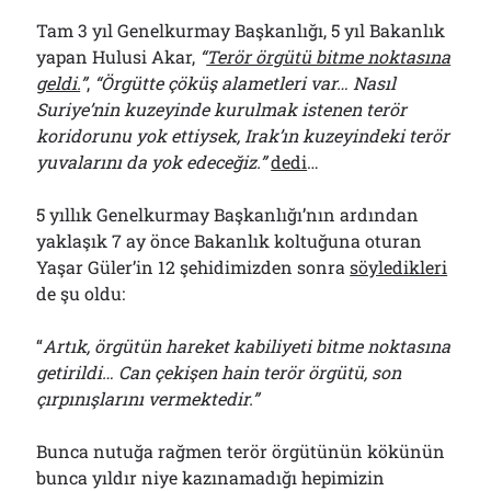
Tam 3 yıl Genelkurmay Başkanlığı, 5 yıl Bakanlık
yapan Hulusi Akar,
“
Terör örgütü bitme noktasına
geldi.
”
,
“Örgütte çöküş alametleri var… Nasıl
Suriye’nin kuzeyinde kurulmak istenen terör
koridorunu yok ettiysek, Irak’ın kuzeyindeki terör
yuvalarını da yok edeceğiz.”
dedi
…
5 yıllık Genelkurmay Başkanlığı’nın ardından
yaklaşık 7 ay önce Bakanlık koltuğuna oturan
Yaşar Güler’in 12 şehidimizden sonra
söyledikleri
de şu oldu:
“
Artık, örgütün hareket kabiliyeti bitme noktasına
getirildi… Can çekişen hain terör örgütü, son
çırpınışlarını vermektedir.”
Bunca nutuğa rağmen terör örgütünün kökünün
bunca yıldır niye kazınamadığı hepimizin