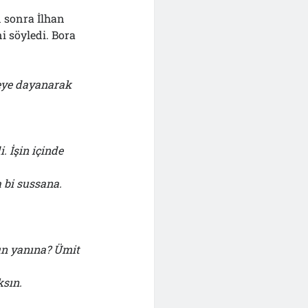
n sonra İlhan
i söyledi. Bora
neye dayanarak
. İşin içinde
 bi sussana.
un yanına? Ümit
ksın.