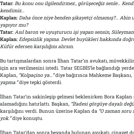
Tatar:
Bu konu onu ilgilendirmez., görüşeceğiz senle… Kend
kendimiz…
Kaplan:
Daha önce niye benden şikayetçi olmamış?… Abin u
yapıyor mu?
Tatar:
Asıl baron ve uyuşturucu işi yapan sensin, Süleyman
Kaplan:
Edepsizlik yapma. Devlet buyükleri hakkında doğ
Küfür edersen karşılığını alırsın.
Bu tartışmalardan sonra İlhan Tatar’ın avukatı, müvekkili
için ara verilmesini istedi. Tatar SEGBİS’le bağlandığı yerd
Kaplan,
“Kolpaçino ya…”
diye bağırınca Mahkeme Başkanı,
yapma.”
diye tepki gösterdi.
İlhan Tatar’ın sakinleşip gelmesi beklenirken Bora Kaplan
alamadığını hatırlattı. Başkan,
“İfadesi görgüye dayalı deği
karşılığını verdi. Bunun üzerine Kaplan da
“O zaman soru
yok.”
diye konuştu.
İlhan Tatar’dan sonra beyanda bulunan avukatı, cinayet d