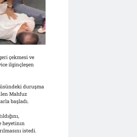
 geri çekmesi ve
ice ilginçleşen
mpüsündeki duruşma
rülen Mahfuz
arla başladı.
ıldığını,
e heyetinın
rılmasını istedi.