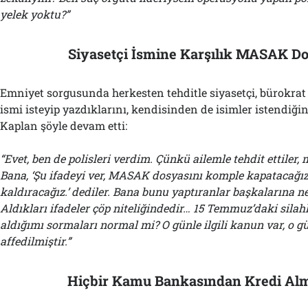
yelek yoktu?”
Siyasetçi İsmine Karşılık MASAK Do
Emniyet sorgusunda herkesten tehditle siyasetçi, bürokra
ismi isteyip yazdıklarını, kendisinden de isimler istendiği
Kaplan şöyle devam etti:
“Evet, ben de polisleri verdim. Çünkü ailemle tehdit ettiler,
Bana, ‘Şu ifadeyi ver, MASAK dosyasını komple kapatacağız,
kaldıracağız.’ dediler. Bana bunu yaptıranlar başkalarına n
Aldıkları ifadeler çöp niteliğindedir… 15 Temmuz’daki silah
aldığımı sormaları normal mi? O günle ilgili kanun var, o g
affedilmiştir.”
Hiçbir Kamu Bankasından Kredi Al