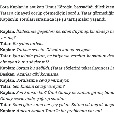
Bora Kaplan’ın avukatı Umut Köroğlu, bassağlığı diledikte
Tatar’a cinayeti görüp görmediğini sordu. Tatar görmediğin
Kaplan’ın soruları sırasında işe şu tartışmalar yaşandı:
Kaplan:
İfadesinde geçenleri nereden duymuş, bu ifadeyi 
vermiş?
Tatar:
Bu şahıs torbacı.
Kaplan:
Torbacı sensin. Düzgün konuş, saygısız.
Tatar:
İşin içinde yokuz, ne istiyorsa verelim, kapatalım dedi
olmayan bunu söyler mi?
Kaplan:
Sorum bu değildi.
(Tatar sözlerini tekrarlayınca)
La
Başkan:
Azarlar gibi konuşma.
Kaplan:
Sorularıma cevap vermiyor.
Tatar:
Sen kimsin cevap vereyim?
Kaplan:
Sen kimsin lan? Ümit Günay ne zaman gitmiş bun
Günay cezaevinde, çağırıp soralım.
Tatar:
Sana göre zaten her şey yalan. Sütten çıkmış ak kaşı
Kaplan:
Amcan Arslan Tatar’la bir problemin var mı?