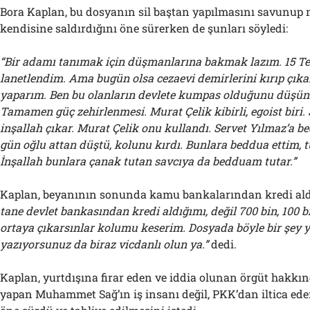
Bora Kaplan, bu dosyanın sil baştan yapılmasını savunup
kendisine saldırdığını öne sürerken de şunları söyledi:
“Bir adamı tanımak için düşmanlarına bakmak lazım. 15 
lanetlendim. Ama bugün olsa cezaevi demirlerini kırıp çıkar
yaparım. Ben bu olanların devlete kumpas olduğunu düş
Tamamen güç zehirlenmesi. Murat Çelik kibirli, egoist biri
inşallah çıkar. Murat Çelik onu kullandı. Servet Yılmaz’a be
gün oğlu attan düştü, kolunu kırdı. Bunlara beddua ettim, t
İnşallah bunlara çanak tutan savcıya da bedduam tutar.”
Kaplan, beyanının sonunda kamu bankalarından kredi aldığ
tane devlet bankasından kredi aldığımı, değil 700 bin, 100 bi
ortaya çıkarsınlar kolumu keserim. Dosyada böyle bir şey y
yazıyorsunuz da biraz vicdanlı olun ya.”
dedi.
Kaplan, yurtdışına firar eden ve iddia olunan örgüt hakkınd
yapan Muhammet Sağ’ın iş insanı değil, PKK’dan iltica ede