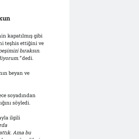
rkun
n kapatılmış gibi
i teşhis ettiğini ve
peşimizi bıraksın.
diyorum.”
dedi.
nın beyan ve
ece soyadından
ığını söyledi.
la ilgili
rda
nlattık. Ama bu