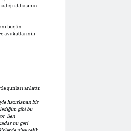
madığı iddiasının
anı bugün
ve avukatlarınin
e şunları anlattı:
le hazırlanan bir
lediğim gibi bu
or. Ben
kadar mı geri
slerde niye çelik