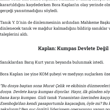
karartıldığını kaydederken Bora Kaplan’ın olay yerinde ol
gerçeği yansıtmadığını söyledi.
Tanık Y. D.’nin de dinlenmesinin ardından Mahkeme Başk
dinlenecek tanık ve mağdur kalmadığını bildirip sanıklar 
taleplerini aldı.
Kaplan: Kumpas Devlete Değil
Sanıklardan Barış Kurt yarın beyanda bulunmak istedi.
Bora Kaplan ise yine KOM şubeyi ve medyayı suçlarken özetl
“Bu dosya baştan sona Murat Çelik ve ekibinin düzmeceleriy
dosya. Devlete karşı kumpas diyorlar. Hayır, ilk günden söy
bana karşı kumpas. Gizli tanık Yunanistan üzerinden kaçıy
Esenboğa’dan kendi pasaportumla kaçacağım, öyle mi? Bu 
zekalıyım? Ben suç örgütü lideriysem operasyonu yapan poli