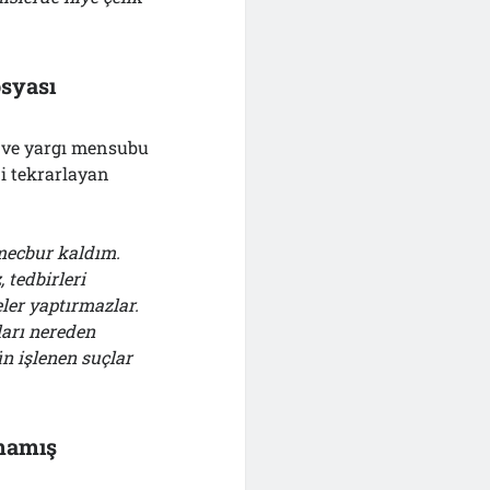
syası
t ve yargı mensubu
ni tekrarlayan
 mecbur kaldım.
 tedbirleri
eler yaptırmazlar.
ları nereden
ün işlenen suçlar
mamış