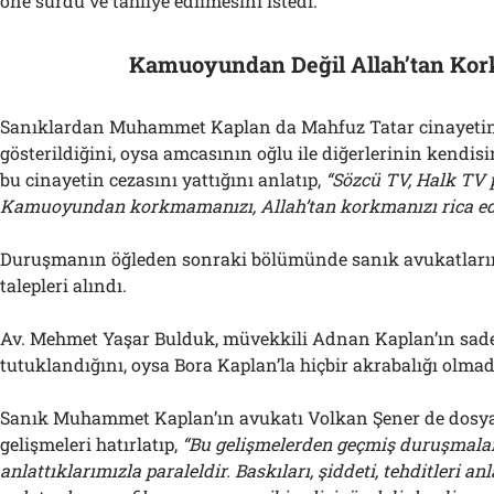
öne sürdü ve tahliye edilmesini istedi.
Kamuoyundan Değil Allah’tan Ko
Sanıklardan Muhammet Kaplan da Mahfuz Tatar cinayetini
gösterildiğini, oysa amcasının oğlu ile diğerlerinin kendisin
bu cinayetin cezasını yattığını anlatıp,
“Sözcü TV, Halk TV 
Kamuoyundan korkmamanızı, Allah’tan korkmanızı rica e
Duruşmanın öğleden sonraki bölümünde sanık avukatları
talepleri alındı.
Av. Mehmet Yaşar Bulduk, müvekkili Adnan Kaplan’ın sad
tutuklandığını, oysa Bora Kaplan’la hiçbir akrabalığı olmad
Sanık Muhammet Kaplan’ın avukatı Volkan Şener de dosyay
gelişmeleri hatırlatıp,
“Bu gelişmelerden geçmiş duruşmala
anlattıklarımızla paraleldir. Baskıları, şiddeti, tehditleri a