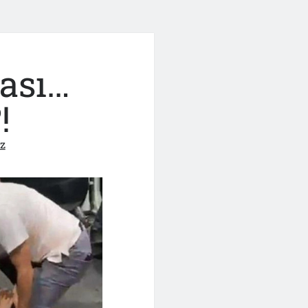
ası…
!
z