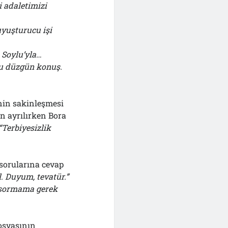
i adaletimizi
yuşturucu işi
 Soylu’yla…
ru düzgün konuş.
nin sakinleşmesi
en ayrılırken Bora
“Terbiyesizlik
 sorularına cevap
l. Duyum, tevatür.”
 sormama gerek
osyasının