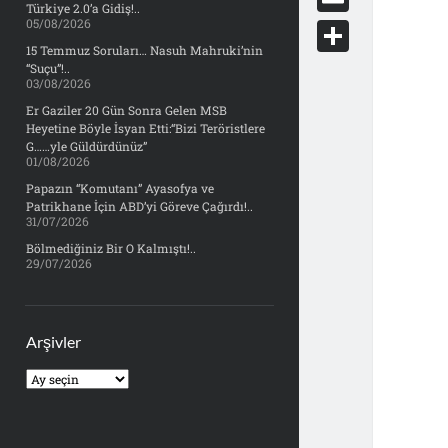
e
Türkiye 2.0’a Gidiş!..
d
y
o
05/08/2026
d
E
b
d
c
15 Temmuz Soruları… Nasuh Mahruki’nin
o
m
o
S
“Suçu”!..
i
k
03/08/2026
n
a
o
h
t
Er Gaziler 20 Gün Sonra Gelen MSB
e
i
Heyetine Böyle İsyan Etti:“Bizi Teröristlere
k
a
t
G……yle Güldürdünüz”
l
01/08/2026
r
Papazın “Komutanı” Ayasofya ve
e
Patrikhane İçin ABD’yi Göreve Çağırdı!..
31/07/2026
Bölmediğiniz Bir O Kalmıştı!..
29/07/2026
Arşivler
Arşivler