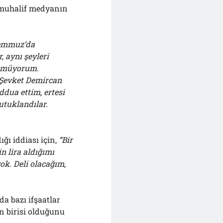
 muhalif medyanın
Temmuz’da
, aynı şeyleri
ünmüyorum.
. Şevket Demircan
ddua ettim, ertesi
utuklandılar.
ı iddiası için,
“Bir
n lira aldığımı
ok. Deli olacağım,
a bazı ifşaatlar
n birisi olduğunu