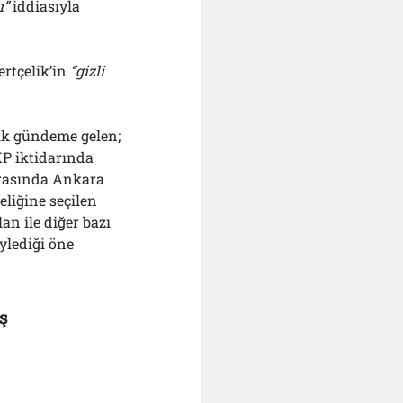
ı”
iddiasıyla
ertçelik’in
“gizli
ık gündeme gelen;
KP iktidarında
 arasında Ankara
liğine seçilen
an ile diğer bazı
ylediği öne
ş