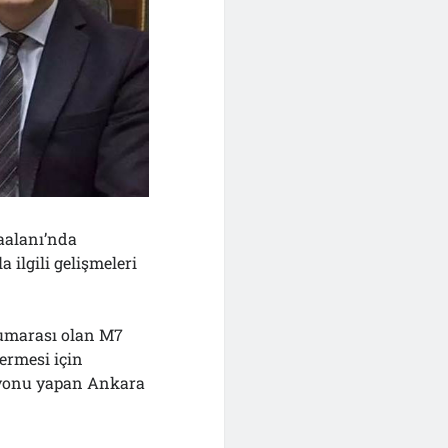
aalanı’nda
 ilgili gelişmeleri
numarası olan M7
vermesi için
asyonu yapan Ankara
.