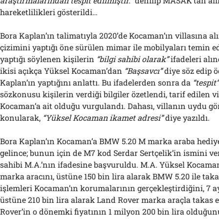
araştırmalarından tespit edilmiştir.”
denilip MASAK’tan alın
hareketlilikleri gösterildi…
Bora Kaplan’ın talimatıyla 2020’de Kocaman’ın villasına a
çizimini yaptığı öne sürülen mimar ile mobilyaları temin 
yaptığı söylenen kişilerin
“bilgi sahibi olarak”
ifadeleri alın
ikisi açıkça Yüksel Kocaman’dan
“Başsavcı”
diye söz edip 
Kaplan’ın yaptığını anlattı. Bu ifadelerden sonra da
“tespit
sözkonusu kişilerin verdiği bilgiler özetlendi, tarif edilen 
Kocaman’a ait olduğu vurgulandı. Dahası, villanın uydu g
konularak,
“Yüksel Kocaman ikamet adresi”
diye yazıldı.
Bora Kaplan’ın Kocaman’a BMW 5.20 M marka araba hediye 
gelince; bunun için de M7 kod Serdar Sertçelik’in ismini ver
sahibi M.A.’nın ifadesine başvuruldu. M.A. Yüksel Kocam
marka aracını, üstüne 150 bin lira alarak BMW 5.20 ile takas
işlemleri Kocaman’ın korumalarının gerçekleştirdiğini, 7 ay
üstüne 210 bin lira alarak Land Rover marka araçla takas e
Rover’in o dönemki fiyatının 1 milyon 200 bin lira olduğunu