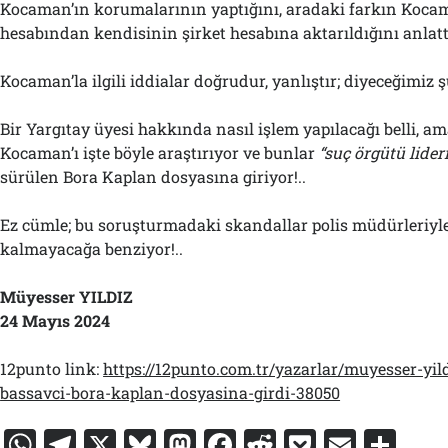
Kocaman’ın korumalarının yaptığını, aradaki farkın Koca
hesabından kendisinin şirket hesabına aktarıldığını anlatt
Kocaman’la ilgili iddialar doğrudur, yanlıştır; diyeceğimiz ş
Bir Yargıtay üyesi hakkında nasıl işlem yapılacağı belli, 
Kocaman’ı işte böyle araştırıyor ve bunlar
“suç örgütü lideri
sürülen Bora Kaplan dosyasına giriyor!..
Ez cümle; bu soruşturmadaki skandallar polis müdürleriyle 
kalmayacağa benziyor!..
Müyesser YILDIZ
24 Mayıs 2024
12punto link:
https://12punto.com.tr/yazarlar/muyesser-yil
bassavci-bora-kaplan-dosyasina-girdi-38050
W
T
X
Bl
M
F
R
P
E
S