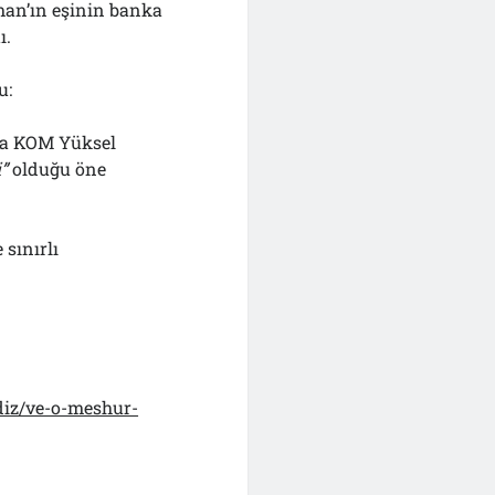
man’ın eşinin banka
ı.
u:
ama KOM Yüksel
”
olduğu öne
sınırlı
diz/ve-o-meshur-