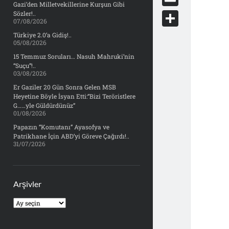
e
Gazi’den Milletvekillerine Kurşun Gibi
d
y
o
d
E
Sözler!..
b
07/08/2026
d
c
o
m
o
S
Türkiye 2.0’a Gidiş!..
i
k
05/08/2026
n
a
o
h
t
15 Temmuz Soruları… Nasuh Mahruki’nin
e
i
“Suçu”!..
k
a
03/08/2026
t
l
r
Er Gaziler 20 Gün Sonra Gelen MSB
Heyetine Böyle İsyan Etti:“Bizi Teröristlere
e
G……yle Güldürdünüz”
01/08/2026
Papazın “Komutanı” Ayasofya ve
Patrikhane İçin ABD’yi Göreve Çağırdı!..
31/07/2026
Arşivler
Arşivler