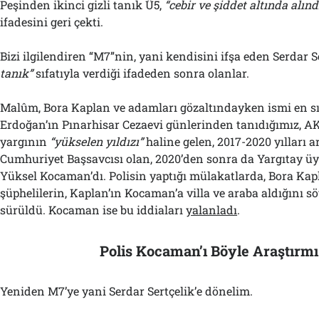
Peşinden ikinci gizli tanık Ü5,
“cebir ve şiddet altında alınd
ifadesini geri çekti.
Bizi ilgilendiren “M7”nin, yani kendisini ifşa eden Serdar S
tanık”
sıfatıyla verdiği ifadeden sonra olanlar.
Malûm, Bora Kaplan ve adamları gözaltındayken ismi en s
Erdoğan’ın Pınarhisar Cezaevi günlerinden tanıdığımız, A
yargının
“yükselen yıldızı”
haline gelen, 2017-2020 yılları
Cumhuriyet Başsavcısı olan, 2020’den sonra da Yargıtay üye
Yüksel Kocaman’dı. Polisin yaptığı mülakatlarda, Bora Kapl
şüphelilerin, Kaplan’ın Kocaman’a villa ve araba aldığını sö
sürüldü. Kocaman ise bu iddiaları
yalanladı
.
Polis Kocaman’ı Böyle Araştırmı
Yeniden M7’ye yani Serdar Sertçelik’e dönelim.