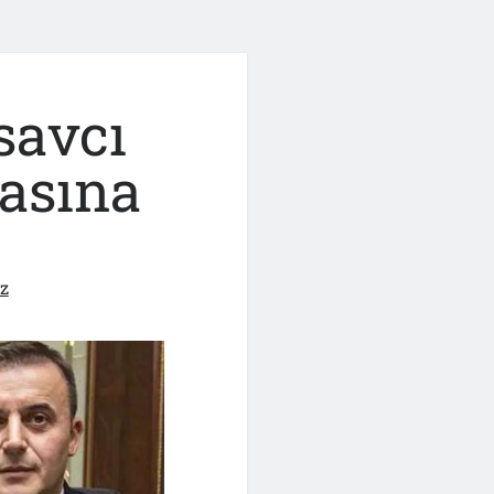
savcı
asına
z