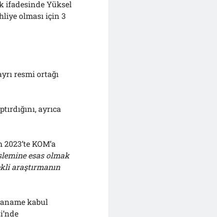
lık ifadesinde Yüksel
hliye olması için 3
yrı resmi ortağı
tırdığını, ayrıca
m 2023’te KOM’a
işlemine esas olmak
rekli araştırmanın
dianame kabul
i’nde