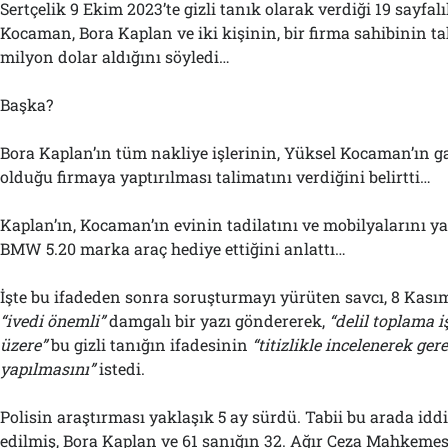
Sertçelik 9 Ekim 2023’te gizli tanık olarak verdiği 19 sayfa
Kocaman, Bora Kaplan ve iki kişinin, bir firma sahibinin ta
milyon dolar aldığını söyledi…
Başka?
Bora Kaplan’ın tüm nakliye işlerinin, Yüksel Kocaman’ın ga
olduğu firmaya yaptırılması talimatını verdiğini belirtti…
Kaplan’ın, Kocaman’ın evinin tadilatını ve mobilyalarını yap
BMW 5.20 marka araç hediye ettiğini anlattı…
İşte bu ifadeden sonra soruşturmayı yürüten savcı, 8 Kası
“ivedi önemli”
damgalı bir yazı göndererek,
“delil toplama 
üzere”
bu gizli tanığın ifadesinin
“titizlikle incelenerek ge
yapılmasını”
istedi.
Polisin araştırması yaklaşık 5 ay sürdü. Tabii bu arada id
edilmiş, Bora Kaplan ve 61 sanığın 32. Ağır Ceza Mahkemes