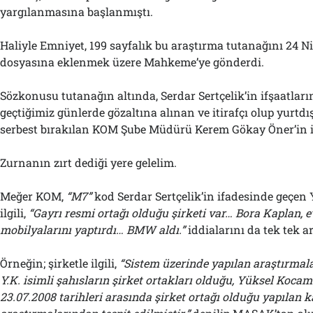
yargılanmasına başlanmıştı.
Haliyle Emniyet, 199 sayfalık bu araştırma tutanağını 24 N
dosyasına eklenmek üzere Mahkeme’ye gönderdi.
Sözkonusu tutanağın altında, Serdar Sertçelik’in ifşaatlar
geçtiğimiz günlerde gözaltına alınan ve itirafçı olup yurtdış
serbest bırakılan KOM Şube Müdürü Kerem Gökay Öner’in i
Zurnanın zırt dediği yere gelelim.
Meğer KOM,
“M7”
kod Serdar Sertçelik’in ifadesinde geçen
ilgili,
“Gayrı resmi ortağı olduğu şirketi var… Bora Kaplan, ev
mobilyalarını yaptırdı… BMW aldı.”
iddialarını da tek tek a
Örneğin; şirketle ilgili,
“Sistem üzerinde yapılan araştırmalar
Y.K. isimli şahısların şirket ortakları olduğu, Yüksel Kocama
23.07.2008 tarihleri arasında şirket ortağı olduğu yapılan 