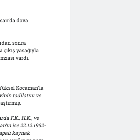
isan’da dava
ından sonra
ı çıkış yasağıyla
mzası vardı.
 Yüksel Kocaman’la
inin tadilatını ve
raştırmış.
da F.K., H.K., ve
n’ın ise 22.12.1992-
kapalı kaynak