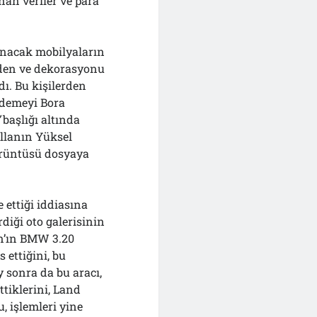
an veriler ve para
lınacak mobilyaların
eden ve dekorasyonu
dı. Bu kişilerden
ödemeyi Bora
”
başlığı altında
villanın Yüksel
örüntüsü dosyaya
ettiği iddiasına
diği oto galerisinin
an’ın BMW 3.20
 ettiğini, bu
 sonra da bu aracı,
ttiklerini, Land
, işlemleri yine