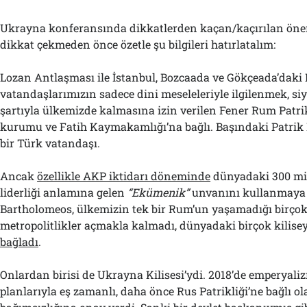
Ukrayna konferansında dikkatlerden kaçan/kaçırılan önem
dikkat çekmeden önce özetle şu bilgileri hatırlatalım:
Lozan Antlaşması ile İstanbul, Bozcaada ve Gökçeada’dak
vatandaşlarımızın sadece dini meseleleriyle ilgilenmek, s
şartıyla ülkemizde kalmasına izin verilen Fener Rum Patri
kurumu ve Fatih Kaymakamlığı’na bağlı. Başındaki Patrik
bir Türk vatandaşı.
Ancak
özellikle AKP iktidarı döneminde
dünyadaki 300 mi
liderliği anlamına gelen
“Ekümenik”
unvanını kullanmaya 
Bartholomeos, ülkemizin tek bir Rum’un yaşamadığı birçok
metropolitlikler açmakla kalmadı, dünyadaki birçok kilise
bağladı
.
Onlardan birisi de Ukrayna Kilisesi’ydi. 2018’de emperyal
planlarıyla eş zamanlı, daha önce Rus Patrikliği’ne bağlı ol