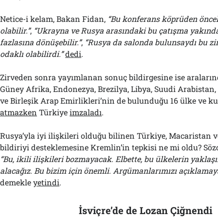
Netice-i kelam, Bakan Fidan,
“Bu konferans köprüden öncek
olabilir.”
,
“Ukrayna ve Rusya arasındaki bu çatışma yakında
fazlasına dönüşebilir.”
,
“Rusya da salonda bulunsaydı bu zi
odaklı olabilirdi.”
dedi
.
Zirveden sonra yayımlanan sonuç bildirgesine ise araların
Güney Afrika, Endonezya, Brezilya, Libya, Suudi Arabistan
ve Birleşik Arap Emirlikleri’nin de bulunduğu 16 ülke ve k
atmazken
Türkiye
imzaladı
.
Rusya’yla iyi ilişkileri olduğu bilinen Türkiye, Macaristan v
bildiriyi desteklemesine Kremlin’in tepkisi ne mi oldu? Söz
“Bu, ikili ilişkileri bozmayacak. Elbette, bu ülkelerin yakla
alacağız. Bu bizim için önemli. Argümanlarımızı açıklamay
demekle
yetindi
.
İsviçre’de de Lozan Çiğnendi