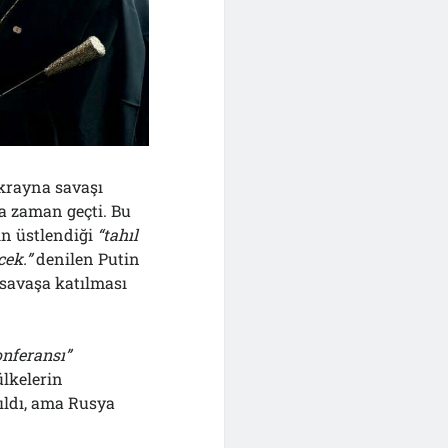
rayna savaşı
a zaman geçti. Bu
in üstlendiği
“tahıl
cek.”
denilen Putin
savaşa katılması
nferansı”
ülkelerin
ıldı, ama Rusya