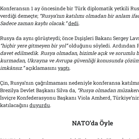
Konferansın 1 ay öncesinde bir Türk diplomatik yetkili Rus
verdiği demeçte;
“Rusya’nın katılımı olmadan bir anlam ifa
Sadece zaman kaybı olacak.”
dedi
.
Rusya da aynı görüşteydi; önce Dışişleri Bakanı Sergey Lav
“hiçbir yere gitmeyen bir yol”
olduğunu söyledi. Ardından 
davet edilmedik. Rusya olmadan, bizimle açık ve sorumlu b
kurmadan, Ukrayna ve Avrupa güvenliği konusunda çözü
imkânsız.”
açıklamasını
yaptı
.
Çin, Rusya’nın çağrılmaması nedeniyle konferansa katılm
Brezilya Devlet Başkanı Silva da,
“Rusya olmadan müzakere
İsviçre Konfederasyonu Başkanı Viola Amherd, Türkiye’ni
katılacağını
duyurdu
.
NATO’da Öyle