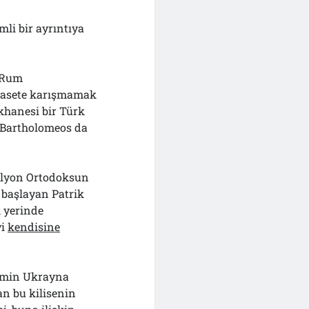
li bir ayrıntıya
i Rum
iyasete karışmamak
khanesi bir Türk
 Bartholomeos da
lyon Ortodoksun
başlayan Patrik
 yerinde
yi
kendisine
izmin Ukrayna
an bu kilisenin