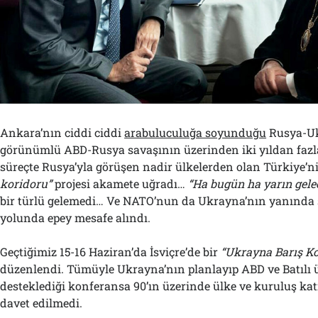
Ankara’nın ciddi ciddi
arabuluculuğa soyunduğu
Rusya-Uk
görünümlü ABD-Rusya savaşının üzerinden iki yıldan fazl
süreçte Rusya’yla görüşen nadir ülkelerden olan Türkiye’n
koridoru”
projesi akamete uğradı…
“Ha bugün ha yarın gele
bir türlü gelemedi… Ve NATO’nun da Ukrayna’nın yanında 
yolunda epey mesafe alındı.
Geçtiğimiz 15-16 Haziran’da İsviçre’de bir
“Ukrayna Barış Ko
düzenlendi. Tümüyle Ukrayna’nın planlayıp ABD ve Batılı 
desteklediği konferansa 90’ın üzerinde ülke ve kuruluş kat
davet edilmedi.