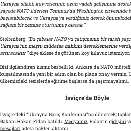
Ukrayna silahlı kuvvetlerinin uzun vadeli gelişimine deste
sayede NATO liderleri Temmuz’da Washington zirvesinde b
başlatabilecek ve Ukrayna’ya verdiğimiz destek önümüzdeki
sağlam bir zemine oturtulmuş olacak.”
Stoltenberg,
“Bu çabalar NATO’yu çatışmanın bir tarafı ya
Ukrayna’nın meşru müdafaa hakkını desteklemesine verdiğ
artıracaktır.”
diye eklese de görünen köy kılavuz istemiyor.
Bizi ilgilendiren kısmı; besbelli ki, Ankara da NATO müttef
kuşatılmasında yeni bir adım olan bu plana onay vermiş. 
ülkemizdeki tesislerde eğitime başlarsa da şaşırmayalım!..
İsviçre’de Böyle
İsviçre’deki “Ukrayna Barış Konferansı”na dönersek; toplan
Bakanı Hakan Fidan katıldı.
Medyamız
, Fidan’ın
gidişini
v
mesajları
adeta naklen aktardı.