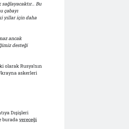
k sağlayacaktır… Bu
u çabayı
 yıllar için daha
pmaz ancak
imiz desteği
iki olarak Rusya’nın
Ukrayna askerleri
tıya Dışişleri
e burada
vereceği