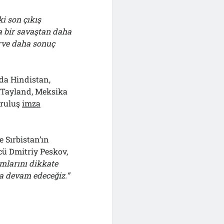
i son çıkış
 bir savaştan daha
rve daha sonuç
da Hindistan,
, Tayland, Meksika
uruluş
imza
e Sırbistan’ın
cü Dmitriy Peskov,
şımlarını dikkate
a devam edeceğiz.”