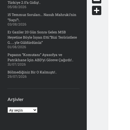
e
Türkiye 2.0’a Gidiş!..
d
y
o
05/08/2026
d
E
b
d
c
15 Temmuz Soruları… Nasuh Mahruki’nin
o
m
o
S
“Suçu”!..
i
k
03/08/2026
n
a
o
h
t
Er Gaziler 20 Gün Sonra Gelen MSB
e
i
Heyetine Böyle İsyan Etti:“Bizi Teröristlere
k
a
t
G……yle Güldürdünüz”
l
01/08/2026
r
Papazın “Komutanı” Ayasofya ve
e
Patrikhane İçin ABD’yi Göreve Çağırdı!..
31/07/2026
Bölmediğiniz Bir O Kalmıştı!..
29/07/2026
Arşivler
Arşivler