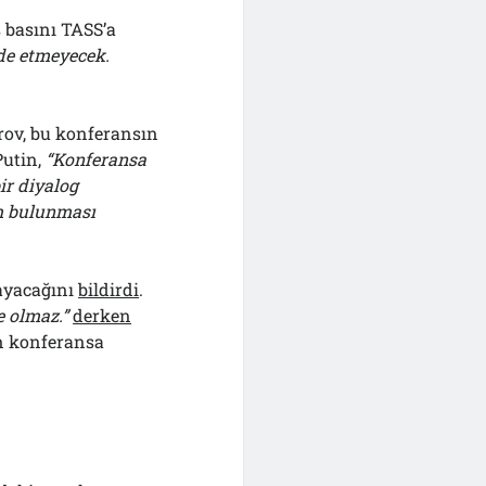
 basını TASS’a
de etmeyecek.
rov, bu konferansın
Putin,
“Konferansa
ir diyalog
m bulunması
ayacağını
bildirdi
.
 olmaz.”
derken
n konferansa