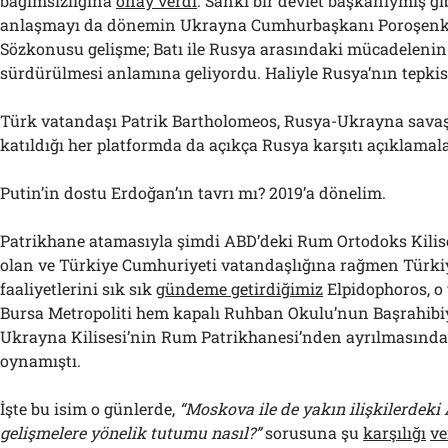
bağımsızlığına
onay verdi
. Sanki bir devlet başkanıymış gib
anlaşmayı da dönemin Ukrayna Cumhurbaşkanı Poroşenk
Sözkonusu gelişme; Batı ile Rusya arasındaki mücadelenin
sürdürülmesi anlamına geliyordu. Haliyle Rusya’nın tepkisi
Türk vatandaşı Patrik Bartholomeos, Rusya-Ukrayna sava
katıldığı her platformda da açıkça Rusya karşıtı açıklamala
Putin’in dostu Erdoğan’ın tavrı mı? 2019’a dönelim.
Patrikhane atamasıyla şimdi ABD’deki Rum Ortodoks Kilis
olan ve Türkiye Cumhuriyeti vatandaşlığına rağmen Türkiy
faaliyetlerini sık sık
gündeme getirdiğimiz
Elpidophoros, o
Bursa Metropoliti hem kapalı Ruhban Okulu’nun Başrahibi
Ukrayna Kilisesi’nin Rum Patrikhanesi’nden ayrılmasında
oynamıştı.
İşte bu isim o günlerde,
“Moskova ile de yakın ilişkilerdeki
gelişmelere yönelik tutumu nasıl?”
sorusuna şu
karşılığı
ve