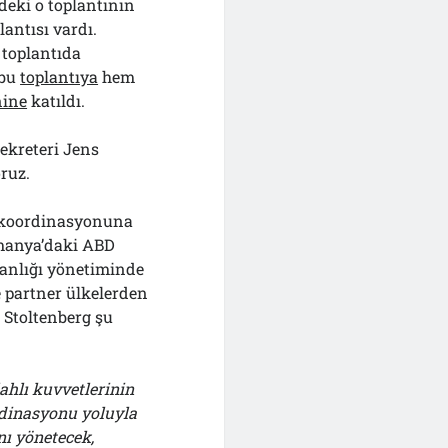
’deki o toplantının
ntısı vardı.
 toplantıda
 bu
toplantıya
hem
nine
katıldı.
ekreteri Jens
ruz.
m koordinasyonuna
lmanya’daki ABD
anlığı yönetiminde
e partner ülkelerden
 Stoltenberg şu
ahlı kuvvetlerinin
rdinasyonu yoluyla
nı yönetecek,