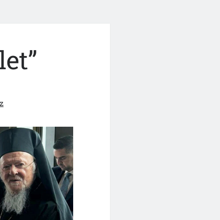
let”
z