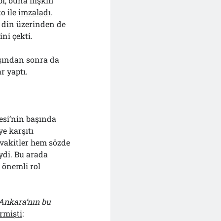
i, buna ilişkin
o ile
imzaladı
.
 din üzerinden de
ni çekti.
şından sonra da
r yaptı.
esi’nin başında
e karşıtı
 vakitler hem sözde
ydi. Bu arada
 önemli rol
 Ankara’nın bu
rmişti
: