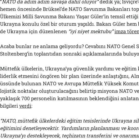
“
NATO da adım adım savaşa dahil oluyor”
dedik ya; İsviçre
hemen öncesinde Brüksel’de NATO Savunma Bakanları topla
Ülkemizi Milli Savunma Bakanı Yaşar Güler’in temsil ettiği
Ukrayna konulu özel bir oturum yapıldı. Bakan Güler hem
de Ukrayna için düzenlenen
“iyi niyet mektubu”
imza töre
Acaba bunlar ne anlama geliyordu? Cevabını NATO Genel S
Stoltenberg’in toplantıdan sonraki açıklamalarında buluyo
Müttefik ülkelerin, Ukrayna’ya güvenlik yardımı ve eğiti
liderlik etmesini öngören bir plan üzerinde anlaştığını, A
üssünde bulunan NATO ve Avrupa Müttefik Yüksek Komut
lojistik noktalar oluşturulacağını belirtip misyona NATO v
yaklaşık 700 personelin katılmasının beklendiğini anlatan
bilgileri
verdi
:
“NATO, müttefik ülkelerdeki eğitim tesislerinde Ukrayna sil
eğitimini denetleyecektir. Yardımların planlanması ve koo
Ukrayna’yı destekleyecek, teçhizatın transferini ve onarımı