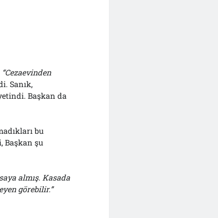
,
“Cezaevinden
i. Sanık,
etindi. Başkan da
madıkları bu
i, Başkan şu
asaya almış. Kasada
yen görebilir.”