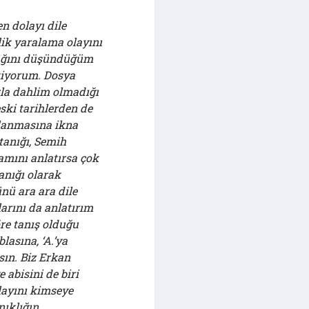
n dolayı dile
ik yaralama olayını
acağını düşündüğüm
tiyorum. Dosya
rla dahlim olmadığı
ski tarihlerden de
alanmasına ikna
tanığı, Semih
amını anlatırsa çok
nığı olarak
nü ara ara dile
arını da anlatırım
öre tanış olduğu
lasına, ‘A.’ya
sın. Biz Erkan
 abisini de biri
layını kimseye
nıklığın