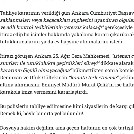
Tahliye kararının verildiği gün Ankara Cumhuriyet Başsavc
saklanmaları veya kaçacakları şüphesini uyandıran olgula
ve adli kontrol tedbirlerinin yetersiz kalacağı”
gerekçesiyle
itiraz edip bu isimler hakkında yakalama kararı çıkarılar
tutuklanmalarını ya da ev hapsine alınmalarını istedi.
İtirazı görüşen Ankara 25. Ağır Ceza Mahkemesi,
“istenen c
sınırları ile tutuklulukta geçirdikleri süreyi”
dikkate alarak
kararının ölçülü olmayacağına”
hükmettikten sonra komise
Demircan ve Ufuk Gültekin’in
“konutu terk etmeme”
şeklin
altına alınmasını, Emniyet Müdürü Murat Çelik’in ise haft
karakola imza vermesini kararlaştırdı.
Bu polislerin tahliye edilmesine kimi siyasilerin de karşı 
Demek ki, böyle bir orta yol bulundu!..
Dosyaya hakim değilim, ama geçen haftanın en çok tartışıl