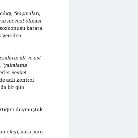
ılığı,
“kaçmaları,
rın mevcut olması
 sözkonusu karara
ak yeniden
ezaların alt ve üst
,
“yakalama
rler Şevket
de adli kontrol
ada bir gün
çıktığını duymuştuk.
an olayı, kara para