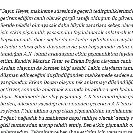
“
Sayın
Heyet, mahkeme süresinde geçerli tedirginliklerimde
getiremediğim canlı olarak görgü tanığı olduğum üç güvenl
ileride telafisi olmayacak daha büyük zararlara sebep ol
için etkin pişmanlık yasasından faydalanarak anlatmak is
kapsamındaki diğer suçlar da ne kadar aydınlanırsa suçla
o kadar ortaya çıkar düşüncesiyle; yan koğuşumda yatan, e
tanıdığım A.K. isimli arkadaşımı etkin pişmanlıktan fayd
ettim. Kendisi Mahfuz Tatar ve Erkan Doğan olayının canlı 
Arslan olayının da kısmen bilgi sahibi. Lakin olayların tam
düşman edineceğini düşündüğünden mahkemede sadece sa
yargılandığı Erkan Doğan olayını tek anlatmayı düşündüğü
getiriyor, sonunda anlatmak zorunda bırakılırsa geri kalanl
diyor. Bugünlerde bir olay yaşanmış. A.K.’nin anlattığına g
birileri, ailesinin yaşadığı evin önünden geçerken A.K.’nin ab
söyleyin, F.’nin aklına uyup etkin pişmanlıktan faydalanma
Doğan’ı bağladık bu mahkeme hepsi tahliye olacak’ demiş ve
gizli numaradan arayıp tehdit etmiş. Ben etkin pişmanlık o
anlatmadım. Tahminimce ben ikna ettiğim için yapacağı ta