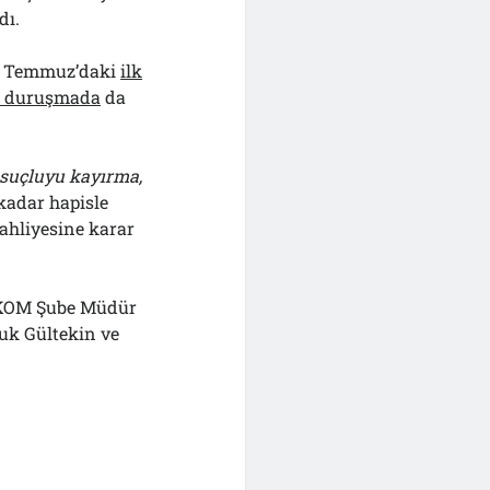
dı.
18 Temmuz’daki
ilk
i duruşmada
da
, suçluyu kayırma,
 kadar hapisle
tahliyesine karar
i KOM Şube Müdür
uk Gültekin ve