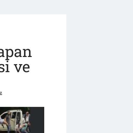
apan
si ve
z