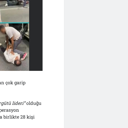
n çok garip
gütü lideri”
olduğu
operasyon
birlikte 28 kişi