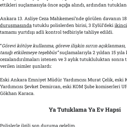
ettikleri suçlamasıyla önce açığa alındı, ardından tutuklan
Ankara 13. Asliye Ceza Mahkemesi’nde görülen davanın 
duruşmasında
tutuklu polislerden birisi, 3 Eylül’deki
ikinc
tamamı yurtdışı adli kontrol tedbiriyle tahliye edildi.
“
Görevi kötüye kullanma, göreve ilişkin sırrın açıklanması
tanığı etkilemeye teşebbüs”
suçlamalarıyla 2 yıldan 15 yıla
cezalandırılmaları istenen ve 3 aylık tutukluluktan sonra 
verilen isimler şunlardı:
Eski Ankara Emniyet Müdür Yardımcısı Murat Çelik, esk
Yardımcısı Şevket Demircan, eski KOM Şube komiserleri Uf
Gökhan Karaca.
Ya Tutuklama Ya Ev Hapsi
Polislerle ilgili son duruma gelelim.