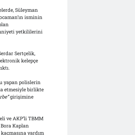
elerde, Süleyman
Kocaman’ın isminin
plan
yeti yetkililerini
erdar Sertçelik,
lektronik kelepçe
ıktı.
u yapan polislerin
a etmesiyle birlikte
rbe”
girişimine
çeli ve AKP’li TBMM
a Bora Kaplan
in kaçmasına yardım