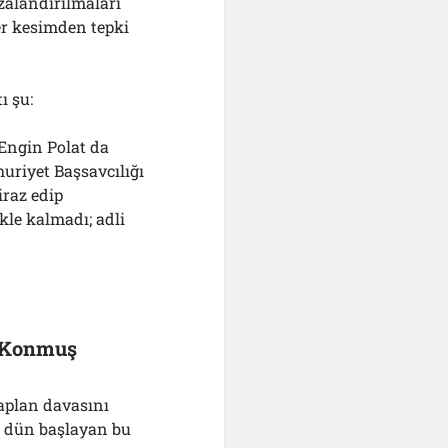
ezalandırılmaları
er kesimden tepki
ı şu:
-Engin Polat da
uriyet Başsavcılığı
iraz edip
le kalmadı; adli
a Konmuş
Kaplan davasını
r dün başlayan bu