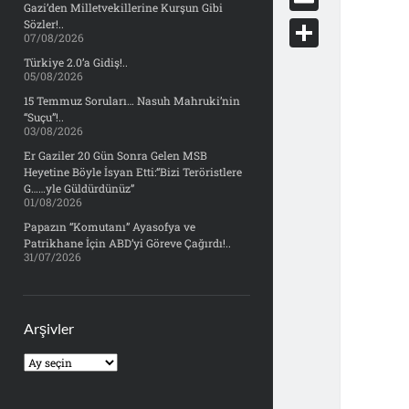
e
Gazi’den Milletvekillerine Kurşun Gibi
d
y
o
d
E
Sözler!..
b
07/08/2026
d
c
o
m
o
S
Türkiye 2.0’a Gidiş!..
i
k
05/08/2026
n
a
o
h
t
15 Temmuz Soruları… Nasuh Mahruki’nin
e
i
“Suçu”!..
k
a
03/08/2026
t
l
r
Er Gaziler 20 Gün Sonra Gelen MSB
Heyetine Böyle İsyan Etti:“Bizi Teröristlere
e
G……yle Güldürdünüz”
01/08/2026
Papazın “Komutanı” Ayasofya ve
Patrikhane İçin ABD’yi Göreve Çağırdı!..
31/07/2026
Arşivler
Arşivler