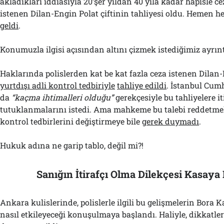
akladıkları iddiasıyla 20’şer yıldan 40 yıla kadar hapisle c
istenen Dilan-Engin Polat çiftinin tahliyesi oldu. Hemen h
geldi
.
Konumuzla ilgisi açısından altını çizmek istediğimiz ayrınt
Haklarında polislerden kat be kat fazla ceza istenen Dilan
yurtdışı adli kontrol tedbiriyle
tahliye edildi
. İstanbul Cumh
da
“kaçma ihtimalleri olduğu”
gerekçesiyle bu tahliyelere it
tutuklanmalarını istedi. Ama mahkeme bu talebi reddetmek
kontrol tedbirlerini değiştirmeye bile
gerek duymadı
.
Hukuk adına ne garip tablo, değil mi?!
Sanığın İtirafçı Olma Dilekçesi Kasay
Ankara kulislerinde, polislerle ilgili bu gelişmelerin Bora 
nasıl etkileyeceği konuşulmaya başlandı. Haliyle, dikkatle