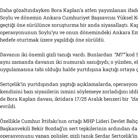
Daha gözaltındayken Bora Kaplan’a atfen yayımlanan ifad
Soylu ve dönemin Ankara Cumhuriyet Başsavcısı Yüksel 
geçtiği öne sürülünce soruşturma bir anda siyasallaştı. Ka
operasyonunun Soylu’yu ve onun dönemindeki Ankara Emni
hedefe oturtmak üzere yapıldığı öne sürüldü.
Davanın iki önemli gizli tanığı vardı. Bunlardan
“M7”
kod S
aynı zamanda davanın iki numuralı sanığıydı; o yüzden, e
uygulamasına tabi olduğu halde yurtdışına kaçtığı ortaya ç
Sertçelik’in yurtdışından yaptığı açıklamalarda, operasyon
kendisini bazı siyasilerin ismini söylemeye zorladığını iddi
de Bora Kaplan davası, iktidara 17/25 Aralık benzeri bir
“da
evrildi.
Özellikle Cumhur İttifakı’nın ortağı MHP Lideri Devlet Bah
Başkanvekili Bekir Bozdağ’ın sert tepkilerinin ardından d
operasyonunu yapan polisler, gizli tanık Serdar Sertçelik’