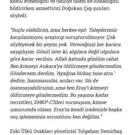
kabul etmediğini ve tahliye talebi de olmadığını
bildirirken azmettirici Doğukan Çep şunları
söyledi:
“Suçlu olabilirim, ama herkes eşit. Taleplerimiz
karşılanmıyor, araştırıp soruşturulmuyor. Çok
söyleyecek bir şeyim yok. Vereceğiniz her karara
saygılıyım. Gönül ister ki, algılara değil olgulara
göre karar verilsin. Allah katında gönlüm rahat.
Ben kimseyi Ankara’ya öldürmeye göndermedim.
Göndersem derdim. ‘Ayağına birkaç tane atın.’
dedim. İnanmasınlar, acıları var. Siz de
inanmayabilirsiniz, ama ben Eray’ı kimseyi
öldürmeye göndermedim. Bu yaşıma kadar
terristleri, DHKP-C’lileri vurmuşum, kimse
umurumda olmaz. Eray’ın kendi iradesiyle başka
suç işlemesinin sorumlusu ben değilim.”
Eski Ülkü Ocakları yöneticisi Tolgahan Demirbaş