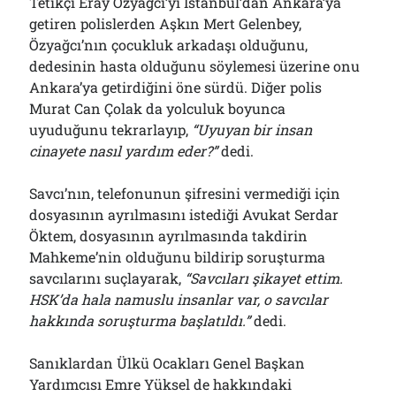
Tetikçi Eray Özyağcı’yı İstanbul’dan Ankara’ya
getiren polislerden Aşkın Mert Gelenbey,
Özyağcı’nın çocukluk arkadaşı olduğunu,
dedesinin hasta olduğunu söylemesi üzerine onu
Ankara’ya getirdiğini öne sürdü. Diğer polis
Murat Can Çolak da yolculuk boyunca
uyuduğunu tekrarlayıp,
“Uyuyan bir insan
cinayete nasıl yardım eder?”
dedi.
Savcı’nın, telefonunun şifresini vermediği için
dosyasının ayrılmasını istediği Avukat Serdar
Öktem, dosyasının ayrılmasında takdirin
Mahkeme’nin olduğunu bildirip soruşturma
savcılarını suçlayarak,
“Savcıları şikayet ettim.
HSK’da hala namuslu insanlar var, o savcılar
hakkında soruşturma başlatıldı.”
dedi.
Sanıklardan Ülkü Ocakları Genel Başkan
Yardımcısı Emre Yüksel de hakkındaki