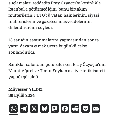
suçlamaları reddedip Eray Özyağcı’yı kesinlikle
İstanbul’a götürmediğini, bunu birtakım
müfterilerin, FETÖ’cü vatan hainlerinin, siyasi
muhterislerin ve gazeteci müsveddelerinin
dillendirdiğini söyledi.
18 sanığın savunmalarını yapmasından sonra
yarın devam etmek üzere bugünkü celse
sonlandırıldı.
Sanıklar salondan götürülürken Eray Özyağcı’nın
Murat Ağırel ve Timur Soykan’a eliyle tetik işareti
yaptığı görüldü.
Müyesser YILDIZ
30 Eylül 2024
W
T
X
Bl
M
F
R
P
E