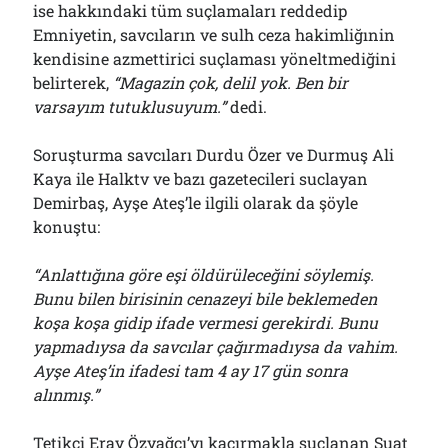
ise hakkındaki tüm suçlamaları reddedip
Emniyetin, savcıların ve sulh ceza hakimliğınin
kendisine azmettirici suçlaması yöneltmediğini
belirterek,
“Magazin çok, delil yok. Ben bir
varsayım tutuklusuyum.”
dedi.
Soruşturma savcıları Durdu Özer ve Durmuş Ali
Kaya ile Halktv ve bazı gazetecileri suclayan
Demirbaş, Ayşe Ateş’le ilgili olarak da şöyle
konuştu:
“Anlattığına göre eşi öldürüleceğini söylemiş.
Bunu bilen birisinin cenazeyi bile beklemeden
koşa koşa gidip ifade vermesi gerekirdi. Bunu
yapmadıysa da savcılar çağırmadıysa da vahim.
Ayşe Ateş’in ifadesi tam 4 ay 17 gün sonra
alınmış.”
Tetikçi Eray Özyağcı’yı kaçırmakla suçlanan Suat