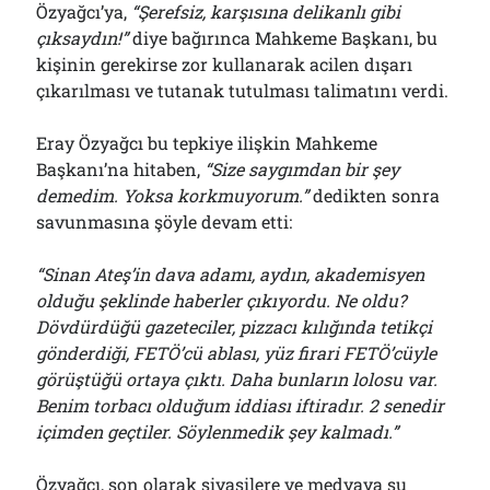
Özyağcı’ya,
“Şerefsiz, karşısına delikanlı gibi
çıksaydın!”
diye bağırınca Mahkeme Başkanı, bu
kişinin gerekirse zor kullanarak acilen dışarı
çıkarılması ve tutanak tutulması talimatını verdi.
Eray Özyağcı bu tepkiye ilişkin Mahkeme
Başkanı’na hitaben,
“Size saygımdan bir şey
demedim. Yoksa korkmuyorum.”
dedikten sonra
savunmasına şöyle devam etti:
“Sinan Ateş’in dava adamı, aydın, akademisyen
olduğu şeklinde haberler çıkıyordu. Ne oldu?
Dövdürdüğü gazeteciler, pizzacı kılığında tetikçi
gönderdiği, FETÖ’cü ablası, yüz firari FETÖ’cüyle
görüştüğü ortaya çıktı. Daha bunların lolosu var.
Benim torbacı olduğum iddiası iftiradır. 2 senedir
içimden geçtiler. Söylenmedik şey kalmadı.”
Özyağcı, son olarak siyasilere ve medyaya şu