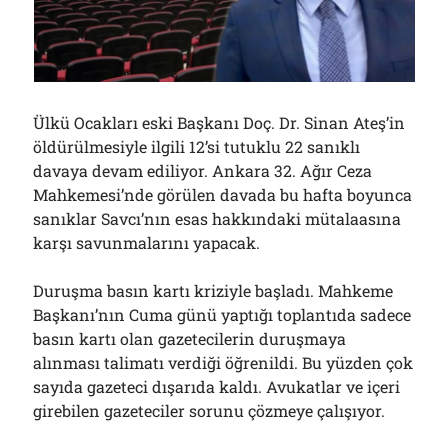
01/08/2026
Arşivler
Ülkü Ocakları eski Başkanı Doç. Dr. Sinan Ateş’in
Arşivler
öldürülmesiyle ilgili 12’si tutuklu 22 sanıklı
davaya devam ediliyor. Ankara 32. Ağır Ceza
Mahkemesi’nde görülen davada bu hafta boyunca
sanıklar Savcı’nın esas hakkındaki mütalaasına
karşı savunmalarını yapacak.
Duruşma basın kartı kriziyle başladı. Mahkeme
Başkanı’nın Cuma günü yaptığı toplantıda sadece
basın kartı olan gazetecilerin duruşmaya
alınması talimatı verdiği öğrenildi. Bu yüzden çok
sayıda gazeteci dışarıda kaldı. Avukatlar ve içeri
girebilen gazeteciler sorunu çözmeye çalışıyor.