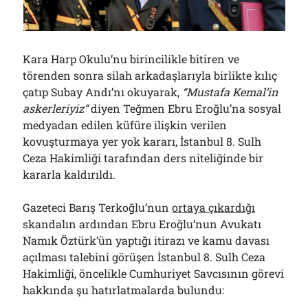
Çağırdı!..
31/07/2026
Kara Harp Okulu’nu birincilikle bitiren ve
Arşivler
törenden sonra silah arkadaşlarıyla birlikte kılıç
çatıp Subay Andı’nı okuyarak,
“Mustafa Kemal’in
Arşivler
askerleriyiz”
diyen Teğmen Ebru Eroğlu’na sosyal
medyadan edilen küfüre ilişkin verilen
kovuşturmaya yer yok kararı, İstanbul 8. Sulh
Ceza Hakimliği tarafından ders niteliğinde bir
kararla kaldırıldı.
Gazeteci Barış Terkoğlu’nun
ortaya çıkardığı
skandalın ardından Ebru Eroğlu’nun Avukatı
Namık Öztürk’ün yaptığı itirazı ve kamu davası
açılması talebini görüşen İstanbul 8. Sulh Ceza
Hakimliği, öncelikle Cumhuriyet Savcısının görevi
hakkında şu hatırlatmalarda bulundu: