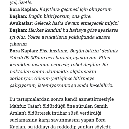
yol, özetle.
Bora Kaplan:
Kayıtlara geçmesi için okuyorum.
Başkan:
Bugün bitiriyorsun, ona göre.
Avukatlar:
Gelecek hafta devam etmeyecek miyiz?
Başkan:
Herkes kendini bu haftaya göre ayarlarsa
iyi olur. Yoksa avukatların yokluğunda karara
çıkarım.
Bora Kaplan:
Bize kızdınız, ‘Bugün bitirin.’ dediniz.
Sabah 09.00’dan beri burada, ayaktayım. Etten
kemikten insanım neticede, robot değilim. Bir
noktadan sonra okumakta, algılamakta
zorlanıyor. Gücüm yettiğince bitirmeye
çalışıyorum, İstemiyorsanız şu anda kesebiliriz.
Bu tartışmalardan sonra kendi azmettirmesiyle
Mahfuz Tatar’ı öldürdüğü öne sürülen Semìh
Arslan’ı öldürterek intihar süsü verdirdiği
suçlamasına karşı savunmasını yapan Bora
Kaplan, bu iddiayı da reddedip şunları söyledi: