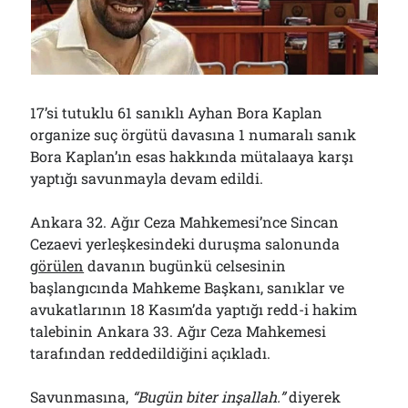
Çağırdı!..
31/07/2026
Arşivler
17’si tutuklu 61 sanıklı Ayhan Bora Kaplan
Arşivler
organize suç örgütü davasına 1 numaralı sanık
Bora Kaplan’ın esas hakkında mütalaaya karşı
yaptığı savunmayla devam edildi.
Ankara 32. Ağır Ceza Mahkemesi’nce Sincan
Cezaevi yerleşkesindeki duruşma salonunda
görülen
davanın bugünkü celsesinin
başlangıcında Mahkeme Başkanı, sanıklar ve
avukatlarının 18 Kasım’da yaptığı redd-i hakim
talebinin Ankara 33. Ağır Ceza Mahkemesi
tarafından reddedildiğini açıkladı.
Savunmasına,
“Bugün biter inşallah.”
diyerek