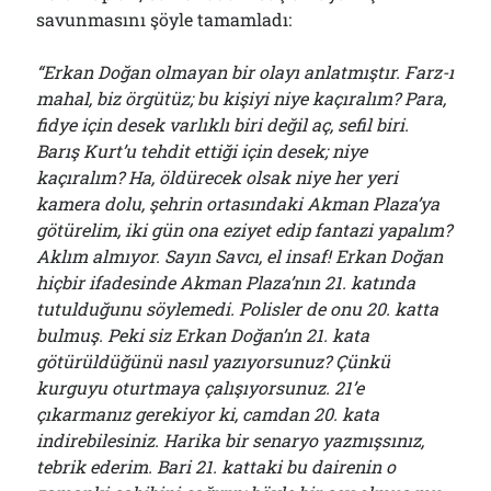
savunmasını şöyle tamamladı:
“Erkan Doğan olmayan bir olayı anlatmıştır. Farz-ı
mahal, biz örgütüz; bu kişiyi niye kaçıralım? Para,
fidye için desek varlıklı biri değil aç, sefil biri.
Barış Kurt’u tehdit ettiği için desek; niye
kaçıralım? Ha, öldürecek olsak niye her yeri
kamera dolu, şehrin ortasındaki Akman Plaza’ya
götürelim, iki gün ona eziyet edip fantazi yapalım?
Aklım almıyor. Sayın Savcı, el insaf! Erkan Doğan
hiçbir ifadesinde Akman Plaza’nın 21. katında
tutulduğunu söylemedi. Polisler de onu 20. katta
bulmuş. Peki siz Erkan Doğan’ın 21. kata
götürüldüğünü nasıl yazıyorsunuz? Çünkü
kurguyu oturtmaya çalışıyorsunuz. 21’e
çıkarmanız gerekiyor ki, camdan 20. kata
indirebilesiniz. Harika bir senaryo yazmışsınız,
tebrik ederim. Bari 21. kattaki bu dairenin o