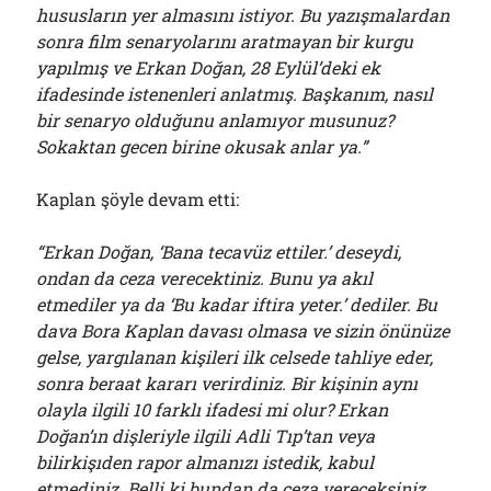
hususların yer almasını istiyor. Bu yazışmalardan
sonra film senaryolarını aratmayan bir kurgu
yapılmış ve Erkan Doğan, 28 Eylül’deki ek
ifadesinde istenenleri anlatmış. Başkanım, nasıl
bir senaryo olduğunu anlamıyor musunuz?
Sokaktan gecen birine okusak anlar ya.”
Kaplan şöyle devam etti:
“Erkan Doğan, ‘Bana tecavüz ettiler.’ deseydi,
ondan da ceza verecektiniz. Bunu ya akıl
etmediler ya da ‘Bu kadar iftira yeter.’ dediler. Bu
dava Bora Kaplan davası olmasa ve sizin önünüze
gelse, yargılanan kişileri ilk celsede tahliye eder,
sonra beraat kararı verirdiniz. Bir kişinin aynı
olayla ilgili 10 farklı ifadesi mi olur? Erkan
Doğan’ın dişleriyle ilgili Adli Tıp’tan veya
bilirkişıden rapor almanızı istedik, kabul
etmediniz. Belli ki bundan da ceza vereceksiniz.