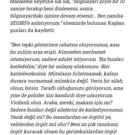
Mahkeme heyetine sık sık,
“Bilgisayarı şöyle bir 10
saniye bırakıp beni dinleseniz, sonra
bilgisayardaki işinize devam etseniz… Ben nasılsa
SEGBİS’e anlatıyorum.”
siteminde bulunan Kaplan
şunları da kaydetti:
“Ben tepki gösterince rahatsız oluyorsunuz, ama
bu zulüm arşa erişti. Kimseden merhamet
istemiyorum, sadece adalet istiyorum. ‘Biz bunları
katledelim.’ diye bir anlayış sözkonusu. Bizi
katledeceksiniz. Mütalaayı fırlatmamak, kafayı
duvara vurmamak mümkün değil. Verin bir silah;
olsun, bitsin. Taraflı olduğunuzu görüyorum, ama
yine de polisler sizi kandırdı dıye umuyorum.
Vicdanlı olun. Araba, mevki, makam için mi?
Sadece bunları değil ailelerini de katlediyorsunuz.
Yazık değil mi? Bu insanlardan ne örgütü ya,
valelerden örgüt mü olur? Beni az çok tanıdınız;
örgüt kuracak olsam bu gerizekalılardan örgüt