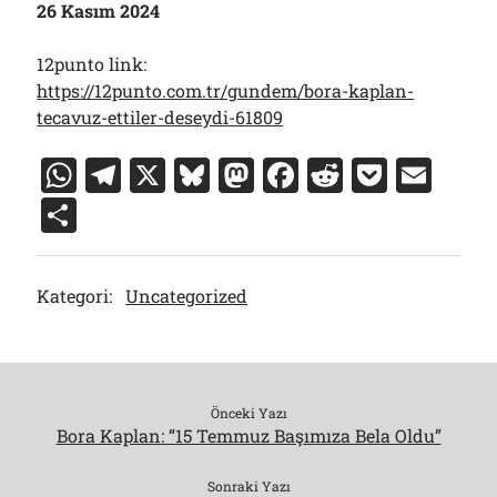
26 Kasım 2024
12punto link:
https://12punto.com.tr/gundem/bora-kaplan-
tecavuz-ettiler-deseydi-61809
W
T
X
Bl
M
F
R
P
E
h
el
u
a
a
e
o
m
S
at
e
e
st
c
d
c
ai
h
s
gr
s
o
e
di
k
l
ar
Kategori:
Uncategorized
A
a
k
d
b
t
et
e
p
m
y
o
o
p
n
o
k
Önceki Yazı
Bora Kaplan: “15 Temmuz Başımıza Bela Oldu”
Sonraki Yazı