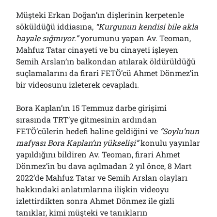
Müşteki Erkan Doğan’ın dişlerinin kerpetenle
söküldüğü iddiasına,
“Kurgunun kendisi bile akla
hayale sığmıyor.”
yorumunu yapan Av. Teoman,
Mahfuz Tatar cinayeti ve bu cinayeti işleyen
Semih Arslan’ın balkondan atılarak öldürüldüğü
suçlamalarını da firari FETÖ’cü Ahmet Dönmez’in
bir videosunu izleterek cevapladı.
Bora Kaplan’ın 15 Temmuz darbe girişimi
sırasında TRT’ye gitmesinin ardından
FETÖ’cülerin hedefi haline geldiğini ve
“Soylu’nun
mafyası Bora Kaplan’ın yükselişi”
konulu yayınlar
yapıldığını bildiren Av. Teoman, firari Ahmet
Dönmez’in bu dava açılmadan 2 yıl önce, 8 Mart
2022’de Mahfuz Tatar ve Semih Arslan olayları
hakkındaki anlatımlarına ilişkin videoyu
izlettirdikten sonra Ahmet Dönmez ile gizli
tanıklar, kimi müşteki ve tanıkların