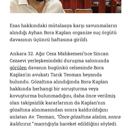
Bölmediğiniz Bir O Kalmıştı!..
29/07/2026
Esas hakkındaki mütalaaya karşı savunmaların
Arşivler
alındığı Ayhan Bora Kaplan organize suç örgütü
davasının üçüncü haftasına girildi.
Arşivler
Ankara 32. Ağır Ceza Mahkemesi’nce Sincan
Cezaevi yerleşkesindeki duruşma salonunda
görülen
davanın bugünkü celsesinde Bora
Kaplan’ın avukatı Tarık Teoman beyanda
bulundu. Gözaltına alındığında Bora Kaplan
hakkında herhangi bir soruşturma veya
kovuşturma bulunmadığını, daha önce verilmiş
olan takipsizlik kararlarının da Kaplan’nın
gözaltına alınmasından sonra kaldırıldığını
anlatan Av. Teoman,
“Önce gözaltına alalım, sonra
kaldırırız.”
mantığıyla hareket edildiğini söyledi.