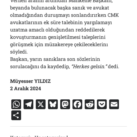
Verilen aranın ardından Mahkeme Başkanı,
beyanda bulunacak başka sanık ve avukat
olmadığından duruşmayı sonlandırırken CMK
avukatlarının ek süre talebinin yargılamayı
uzatma amaclı olduğundan reddedilerek
kovuşturmanın genişletilmesi taleplerini
görüşmek için müzakereye çekileceklerinı
söyledi.
Başkan, yarın sanıklara son sözlerinin
sorulacağını da kaydedip,
“Herkes gelsin.”
dedi.
Müyesser YILDIZ
2 Aralık 2024
W
T
X
Bl
M
F
R
P
E
h
el
u
a
a
e
o
m
S
at
e
e
st
c
d
c
ai
h
s
gr
s
o
e
di
k
l
ar