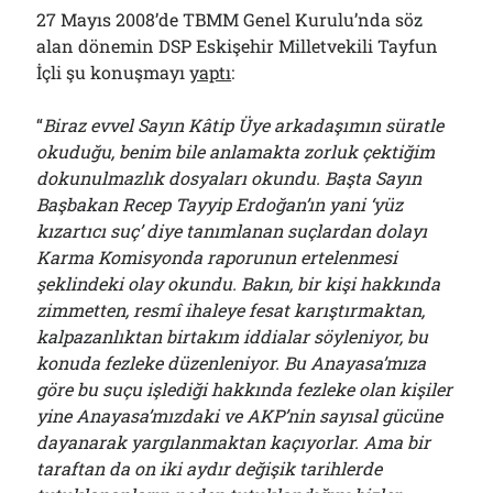
27 Mayıs 2008’de TBMM Genel Kurulu’nda söz
alan dönemin DSP Eskişehir Milletvekili Tayfun
İçli şu konuşmayı
yaptı
:
“
Biraz evvel Sayın Kâtip Üye arkadaşımın süratle
okuduğu, benim bile anlamakta zorluk çektiğim
dokunulmazlık dosyaları okundu. Başta Sayın
Başbakan Recep Tayyip Erdoğan’ın yani ‘yüz
kızartıcı suç’ diye tanımlanan suçlardan dolayı
Karma Komisyonda raporunun ertelenmesi
şeklindeki olay okundu. Bakın, bir kişi hakkında
zimmetten, resmî ihaleye fesat karıştırmaktan,
kalpazanlıktan birtakım iddialar söyleniyor, bu
konuda fezleke düzenleniyor. Bu Anayasa’mıza
göre bu suçu işlediği hakkında fezleke olan kişiler
yine Anayasa’mızdaki ve AKP’nin sayısal gücüne
dayanarak yargılanmaktan kaçıyorlar. Ama bir
taraftan da on iki aydır değişik tarihlerde