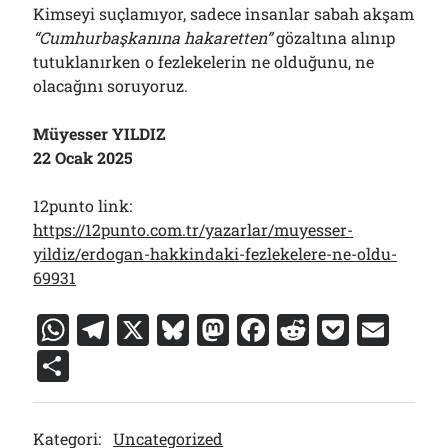
Kimseyi suçlamıyor, sadece insanlar sabah akşam
“Cumhurbaşkanına hakaretten”
gözaltına alınıp
tutuklanırken o fezlekelerin ne olduğunu, ne
olacağını soruyoruz.
Müyesser YILDIZ
22 Ocak 2025
12punto link:
https://12punto.com.tr/yazarlar/muyesser-
yildiz/erdogan-hakkindaki-fezlekelere-ne-oldu-
69931
W
T
X
Bl
M
F
R
P
E
h
el
u
a
a
e
o
m
S
at
e
e
st
c
d
c
ai
h
s
gr
s
o
e
di
k
l
ar
Kategori:
Uncategorized