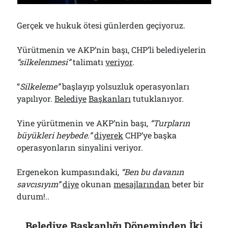
Bölmediğiniz Bir O Kalmıştı!..
29/07/2026
Gerçek ve hukuk ötesi günlerden geçiyoruz.
Yürütmenin ve AKP’nin başı, CHP’li belediyelerin
Arşivler
“silkelenmesi”
talimatı
veriyor
.
Arşivler
“
Silkeleme”
başlayıp yolsuzluk operasyonları
yapılıyor.
Belediye
Başkanları
tutuklanıyor.
Yine yürütmenin ve AKP’nin başı,
“Turpların
büyükleri heybede.”
diyerek
CHP’ye başka
operasyonların sinyalini veriyor.
Ergenekon kumpasındaki,
“Ben bu davanın
savcısıyım”
diye
okunan
mesajlarından
beter bir
durum!..
Belediye Başkanlığı Döneminden İki