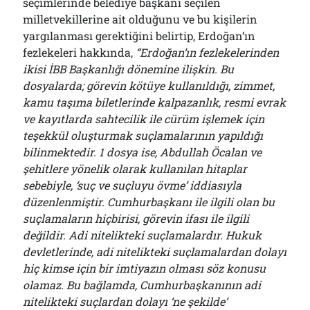
seçimlerinde belediye başkanı seçilen
milletvekillerine ait olduğunu ve bu kişilerin
yargılanması gerektiğini belirtip, Erdoğan’ın
fezlekeleri hakkında,
“Erdoğan’ın fezlekelerinden
ikisi İBB Başkanlığı dönemine ilişkin. Bu
dosyalarda; görevin kötüye kullanıldığı, zimmet,
kamu taşıma biletlerinde kalpazanlık, resmi evrak
ve kayıtlarda sahtecilik ile cürüm işlemek için
teşekkül oluşturmak suçlamalarının yapıldığı
bilinmektedir. 1 dosya ise, Abdullah Öcalan ve
şehitlere yönelik olarak kullanılan hitaplar
sebebiyle, ‘suç ve suçluyu övme’ iddiasıyla
düzenlenmiştir. Cumhurbaşkanı ile ilgili olan bu
suçlamaların hiçbirisi, görevin ifası ile ilgili
değildir. Adi nitelikteki suçlamalardır. Hukuk
devletlerinde, adi nitelikteki suçlamalardan dolayı
hiç kimse için bir imtiyazın olması söz konusu
olamaz. Bu bağlamda, Cumhurbaşkanının adi
nitelikteki suçlardan dolayı ‘ne şekilde’