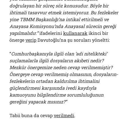
doğrulayan bir süreç söz konusudur. Böyle bir
ihtimali tasavvur etmek istemiyoruz. Bu fezlekeler
yine TBMM Başkanlığı’na intikal ettirilmeli ve
Anayasa Komisyonu’nda Anayasal sürecin gereği
yapılmalıdır.”
ifadelerini
kullanarak
ikinci bir
önerge
verip
Davutoğlu’na şu soruları yöneltti:
“
Cumhurbaşkanıyla ilgili olan ‘adi nitelikteki’
suçlamalarla ilgili dosyaların akıbeti nedir?
Mezkûr önergemize neden cevap verilmemiştir?
Önergeye cevap verilmemiş olmasının, dosyaların-
fezlekelerin ortadan kaldırılma ihtimalini
güçlendirmesi karşısında ivedi kaydıyla
kamuoyunu bilgilendirme sorumluluğunun
gereğini yapacak mısınız?”
Tabii buna da cevap
verilmedi
.