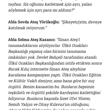
tayfası. Siz oğlumu katletmek için ayrı, yalan
söylemek için ayrı para mı aldınız?”
Abla Sevda Ateş Yörükoğlu:
“Şikayetçiyim, davaya
katılmak istiyorum.”
Abla Selma Ateş Kazancı:
“Sinan Ateş’i
tanımadıklarını söylüyorlar. Ülkü Ocakları
Başkanlığı yapmış olan birisini tanımama
imkânları yok. Devlet Bahçeli tarafından atandı.
Ülkü Ocakları Başkanlığından istifa ettikten sonra
Burak Kılıç internette Sinan Ateş aleyhine
karalama kampan
y
ası yaptı. Ülkü Ocakları Eğitim
ve Kültür Vakfı deniyor, ama bana göre bir suç
örgütü. Benim kanaatim bu. Bunların hepsinin
teşkilatlı ve örgütlü şekilde kardeşimi katlettiğini
biliyoruz. Bunların başında İzzet Ulvi Yönter,
Semih Yalçın ve Olcay Kılavuz’un olduğunu,