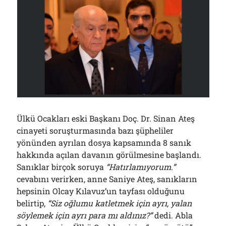
Çağırdı!..
31/07/2026
Arşivler
Arşivler
Ülkü Ocakları eski Başkanı Doç. Dr. Sinan Ateş
cinayeti soruşturmasında bazı şüpheliler
yönünden ayrılan dosya kapsamında 8 sanık
hakkında açılan davanın görülmesine başlandı.
Sanıklar birçok soruya
“Hatırlamıyorum.”
cevabını verirken, anne Saniye Ateş, sanıkların
hepsinin Olcay Kılavuz’un tayfası olduğunu
belirtip,
“Siz oğlumu katletmek için ayrı, yalan
söylemek için ayrı para mı aldınız?”
dedi. Abla