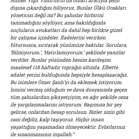
Ahmet Yiğit Yıldırım’ın da onları aracıyla şehir
dışına çıkardığını biliyoruz. Bunlar Ülkü Ocakları
yöneticisi değil mi? Bu şahıslar birbirini
tanımadığını söylüyor, ama bakıldığında
suçluların avukatları da dahil hep birlikte güzel
bir çalışma içindeler. İfadelerini verirken
fütursuzca, sırıtarak yüzümüze baktılar. Sorulara,
‘Bilmiyorum.’, ‘
H
atırlamıyorum.’ şeklinde yanıtlar
verdiler. Bunlar yüzünden benim kardeşim
maalesef 118 haftadır toprağın altında. Elbette
adalet yerini bulduğunda hepsiyle hesaplaşacağız.
Bu isimlere Ömer Şanlı’yı da eklemek istiyorum.
İsmini vermiş olduğum ve dava dosyasında geçen
tüm şahıslardan şikayetçiyim
,
en ağır şekilde ceza
ile yargılanmalarını istiyorum. Başımıza bir şey
gelirse, onlardan hesap sorulsun. Bizler sizin gibi
cani değiliz, kalp taşıyoruz. Hiçbir insan
yaşattığını yaşamadan ölmeyecektir. Evlatlarınız
ile sınanmazsınız inşallah.”