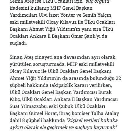
Selma Ateş ise Ülkü Ocakları için
“suç örgütü”
ifadesini kullanıp MHP Genel Başkan
Yardımcıları Ulvi İzzet Yönter ve Semih Yalçın,
eski milletvekili Olcay Kılavuz ile Ülkü Ocakları
Başkanı Ahmet Yiğit Yıldırım’ın yanı sıra Ülkü
Ocakları Ankara İl Başkanı Ömer Şanlı’yı da
suçladı.
Sinan Ateş cinayeti ana davasından ayrı olarak
yürütülen soruşturmada, MHP eski milletvekili
Olcay Kılavuz ile Ülkü Ocakları Genel Başkanı
Ahmet Yiğit Yıldırım’ın da arasında bulunduğu 22
şüpheli hakkında takipsizlik kararı verilirken,
Ülkü Ocakları Genel Başkan Yardımcısı Burak
Kılıç, Ülkü Ocakları Ankara İl Başkan Yardımcısı
Suat Yılmazzobu, eski Çubuk Ülkü Ocakları
Başkanı Gürsel Horat, ihraç komiser Talha Atalay
dahil 8 şüpheli hakkında
“kişisel verileri hukuka
aykırı olarak ele geçirmek ve suçluyu kayırmak”