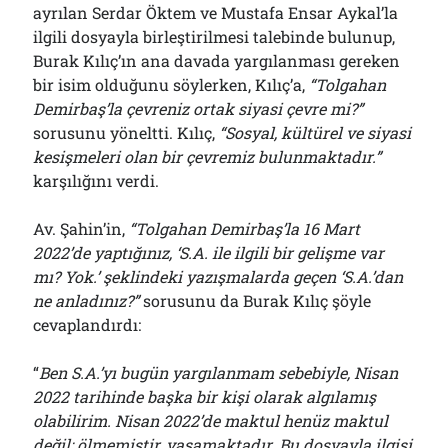
ayrılan Serdar Öktem ve Mustafa Ensar Aykal’la
ilgili dosyayla birleştirilmesi talebinde bulunup,
Burak Kılıç’ın ana davada yargılanması gereken
bir isim olduğunu söylerken, Kılıç’a,
“Tolgahan
Demirbaş’la çevreniz ortak siyasi çevre mi?”
sorusunu yöneltti. Kılıç,
“Sosyal, kültürel ve siyasi
kesişmeleri olan bir çevremiz bulunmaktadır.”
karşılığını verdi.
Av. Şahin’in,
“Tolgahan Demirbaş’la 16 Mart
2022’de yaptığınız, ‘S.A. ile ilgili bir gelişme var
mı? Yok.’ şeklindeki yazışmalarda geçen ‘S.A.’dan
ne anladınız?”
sorusunu da Burak Kılıç şöyle
cevaplandırdı:
“
Ben S.A.’yı bugün yargılanmam sebebiyle, Nisan
2022 tarihinde başka bir kişi olarak algılamış
olabilirim. Nisan 2022’de maktul henüz maktul
değil; ölmemiştir, yaşamaktadır. Bu dosyayla ilgisi