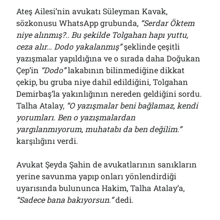
Ateş Ailesi’nin avukatı Süleyman Kavak,
sözkonusu WhatsApp grubunda,
“Serdar Öktem
niye alınmış?.. Bu şekilde Tolgahan hapı yuttu,
ceza alır… Dodo yakalanmış”
şeklinde çeşitli
yazışmalar yapıldığına ve o sırada daha Doğukan
Çep’in
“Dodo”
lakabının bilinmediğine dikkat
çekip, bu gruba niye dahil edildiğini, Tolgahan
Demirbaş’la yakınlığının nereden geldiğini sordu.
Talha Atalay,
“O yazışmalar beni bağlamaz, kendi
yorumları. Ben o yazışmalardan
yargılanmıyorum, muhatabı da ben değilim.”
karşılığını verdi.
Avukat Şeyda Şahin de avukatlarının sanıkların
yerine savunma yapıp onları yönlendirdiği
uyarısında bulununca Hakim, Talha Atalay’a,
“Sadece bana bakıyorsun.”
dedi.