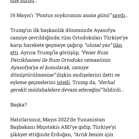
öne sürdü
…
19 Mayıs’ı
“Pontus soykırımını anma günü”
saydı
…
Trump’ın ilk başkanlık döneminde Ayasofya
camiye çevrildiğinde; tüm Ortodoksları Türkiye’ye
karşı harekete geçmeye çağırıp
“ulusal yas”
ilân
etti
. Ayrıca Trump’la görüşüp,
“Fener Rum
Patrikhanesi ile Rum Ortodoks cemaatinin
Ayasofya’ya el konularak, camiye
dönüştürülmesine”
ilişkin endişelerini iletti ve
eyleme geçmelerini
istedi
. Trump da,
“derhal
gerekli müdahalelere devam edeceğini”
bildirdi…
Başka?
Hatırlarsınız; Mayıs 2022’de Yunanistan
Başbakanı Miçotakis ABD’ye gidip, Türkiye’yi
şikâyet ettiğinde Erdoğan,
“Artık benim için