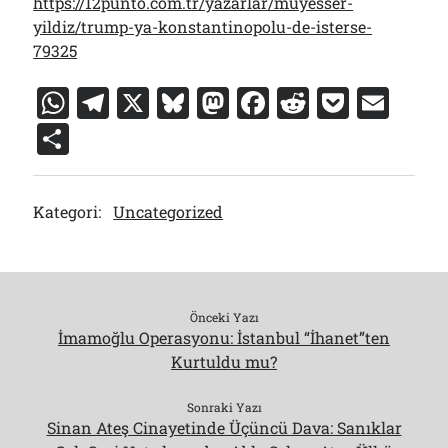
https://12punto.com.tr/yazarlar/muyesser-
yildiz/trump-ya-konstantinopolu-de-isterse-
79325
W
T
X
Bl
M
F
R
P
E
h
el
u
a
a
e
o
m
S
at
e
e
st
c
d
c
ai
h
s
gr
s
o
e
di
k
l
ar
Kategori:
Uncategorized
A
a
k
d
b
t
et
e
p
m
y
o
o
p
n
o
k
Önceki Yazı
İmamoğlu Operasyonu: İstanbul “İhanet”ten
Kurtuldu mu?
Sonraki Yazı
Sinan Ateş Cinayetinde Üçüncü Dava: Sanıklar