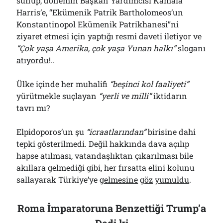
sunup, dönemin Başkan Yardımcısı Kamala
Harris’e, “Ekümenik Patrik Bartholomeos’un
Konstantinopol Ekümenik Patrikhanesi”ni
ziyaret etmesi için yaptığı resmi daveti iletiyor ve
“Çok yaşa Amerika, çok yaşa Yunan halkı”
sloganı
atıyordu
!..
Ülke içinde her muhalifi
“beşinci kol faaliyeti”
yürütmekle suçlayan
“yerli ve milli”
iktidarın
tavrı mı?
Elpidoporos’un şu
“icraatlarından”
birisine dahi
tepki gösterilmedi. Değil hakkında dava açılıp
hapse atılması, vatandaşlıktan çıkarılması bile
akıllara gelmediği gibi, her fırsatta elini kolunu
sallayarak Türkiye’ye
gelmesine
göz
yumuldu
.
Roma İmparatoruna Benzettiği Trump’a