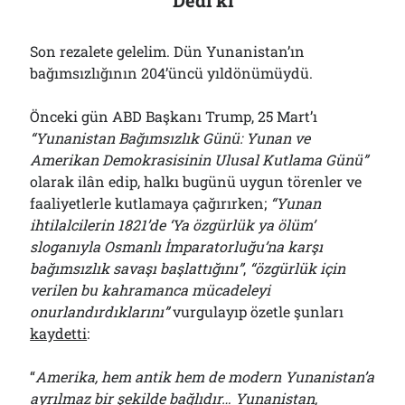
Dedi ki
Son rezalete gelelim. Dün Yunanistan’ın
bağımsızlığının 204’üncü yıldönümüydü.
Önceki gün ABD Başkanı Trump, 25 Mart’ı
“Yunanistan Bağımsızlık Günü: Yunan ve
Amerikan Demokrasisinin Ulusal Kutlama Günü”
olarak ilân edip, halkı bugünü uygun törenler ve
faaliyetlerle kutlamaya çağırırken;
“Yunan
ihtilalcilerin 1821’de ‘Ya özgürlük ya ölüm’
sloganıyla Osmanlı İmparatorluğu’na karşı
bağımsızlık savaşı başlattığını”
,
“özgürlük için
verilen bu kahramanca mücadeleyi
onurlandırdıklarını”
vurgulayıp özetle şunları
kaydetti
:
“
Amerika, hem antik hem de modern Yunanistan’a
ayrılmaz bir şekilde bağlıdır… Yunanistan,