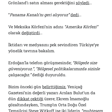
Grönland’ı satın alması gerektiğini
söyledi
…
“
Panama Kanalı’nı geri alıyoruz”
dedi
…
Ve Meksika Körfezi’nin adını
“Amerika Körfezi”
olarak
değiştirdi
…
İktidarı ve medyasını pek sevindiren Türkiye’ye
yönelik tavrına bakalım.
Erdoğan’la telefon görüşmesinde;
“Bölgede size
güveniyoruz.”
,
“Bölgesel politikalarımızda sizinle
çalışacağız.”
dediği duyuruldu.
Bizim önceki gün
belirttiğimiz
, Yeniçağ
Gazetesi’nin değerli yazarı Arslan Bulut’un da
dün
dikkat çektiği
üzere; Ekrem İmamoğlu
gözaltındayken, Trump’ın Orta Doğu Özel
Temsilcisi Steve Witkoff ise iki liderin
“muhteşem