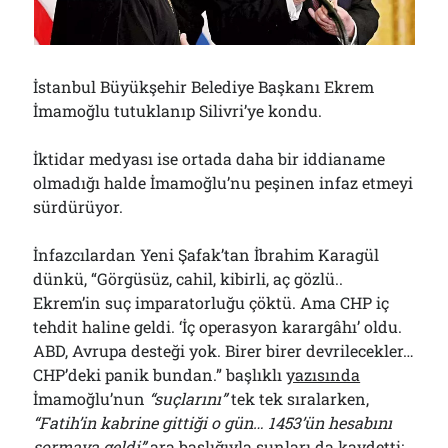
Bölmediğiniz Bir O Kalmıştı!..
29/07/2026
İstanbul Büyükşehir Belediye Başkanı Ekrem
Arşivler
İmamoğlu tutuklanıp Silivri’ye kondu.
Arşivler
İktidar medyası ise ortada daha bir iddianame
olmadığı halde İmamoğlu’nu peşinen infaz etmeyi
sürdürüyor.
İnfazcılardan Yeni Şafak’tan İbrahim Karagül
dünkü, “Görgüsüz, cahil, kibirli, aç gözlü..
Ekrem’in suç imparatorluğu çöktü. Ama CHP iç
tehdit haline geldi. ‘İç operasyon karargâhı’ oldu.
ABD, Avrupa desteği yok. Birer birer devrilecekler…
CHP’deki panik bundan.” başlıklı
yazısında
İmamoğlu’nun
“suçlarını”
tek tek sıralarken,
“Fatih’in kabrine gittiği o gün… 1453’ün hesabını
sormaya geldi”
ara başlığıyla şunları da kaydetti: