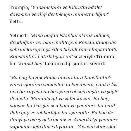
Trump’a,
“Yunanistan’a ve Kıbrıs’ta adalet
davasına verdiği destek için minnettarlığını”
iletti…
Yetmedi,
“Bana bugün İstanbul olarak bilinen,
doğduğum yer olan muhteşem Konstantinopolis
şehrini kurup inşa eden büyük roma İmparator’u
Konstantin’i hatırlatıyorsun”
sözleriyle Trump’a
bir
“kutsal haç”
takdim edip şunları söyledi:
“
Bu haç, büyük Roma İmparatoru Konstantin’i
zafere götüren sembolün ta kendisidir, çünkü İsa
ona bir rüyasında bu işareti göstermiştir ve şöyle
demiştir: ‘Bununla git ve zafer kazan’. Bu haç,
sonsuz bir barışın sembolü ve yenilmez bir ödül,
ilahi güç ve rehberliğin bir işaretidir. Bu haç ile
dünyaya barış getirmeniz ve Amerika’yı yenilmez
yapmanız için dua ediyorum… Yaşasın Amerika!