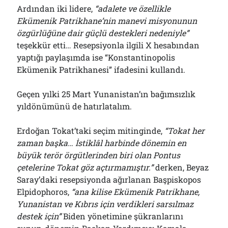
Ardından iki lidere,
“adalete ve özellikle
Ekümenik Patrikhane’nin manevi misyonunun
özgürlüğüne dair güçlü destekleri nedeniyle”
teşekkür etti… Resepsiyonla ilgili X hesabından
yaptığı paylaşımda ise “Konstantinopolis
Ekümenik Patrikhanesi” ifadesini kullandı.
Geçen yılki 25 Mart Yunanistan’ın bağımsızlık
yıldönümünü de hatırlatalım.
Erdoğan Tokat’taki seçim mitinginde,
“Tokat her
zaman başka… İstiklâl harbinde dönemin en
büyük terör örgütlerinden biri olan Pontus
çetelerine Tokat göz açtırmamıştır.”
derken, Beyaz
Saray’daki resepsiyonda ağırlanan Başpiskopos
Elpidophoros,
“ana kilise Ekümenik Patrikhane,
Yunanistan ve Kıbrıs için verdikleri sarsılmaz
destek için”
Biden yönetimine şükranlarını