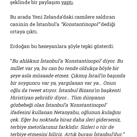
şeklinde bir paylaşım
yaptı
.
Bu arada Yeni Zelanda’daki camilere saldıran
caninin de İstanbul’a
“Konstantinopol”
dediği
ortaya çıktı.
Erdoğan bu hezeyanlara şöyle tepki gösterdi:
“
Bu ahlâksız İstanbul’a ‘Konstantinopol’ diyor. Bu
millet var ya, bu can bu tende oldukça böyle bir
şeye asla müsaade etmez. Çıkmış İsrail’in başında
bir soyguncu var ya, yargılanan var ya… Onun
oğlu da tweet atıyor. İstanbul Bizans’ın başkenti
Hıristiyan şehridir diyor… Tüm dünyanın
gözbebeği olan İstanbul’a ‘Konstantinopol’
ifadesini kullanan Netanyahu, oğlunun kulağını
çek. Eğer bu noktada biraz daha ileri giderseniz,
terbiye metotlarımız farklıdır. Sizleri o tür de
terbiye etmesini biliriz. Artık burası İstanbul’dur.”