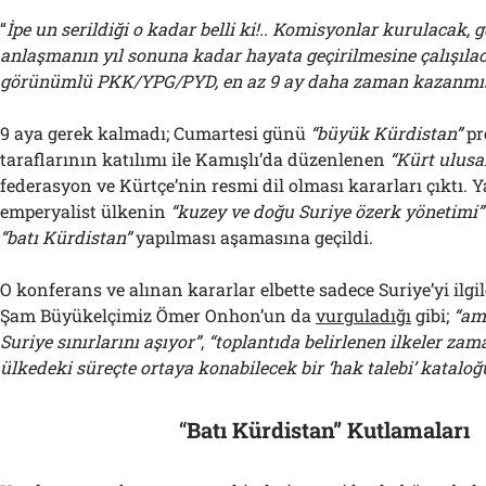
“
İpe un serildiği o kadar belli ki!.. Komisyonlar kurulacak, 
anlaşmanın yıl sonuna kadar hayata geçirilmesine çalışıla
görünümlü PKK/YPG/PYD, en az 9 ay daha zaman kazanmış
9 aya gerek kalmadı; Cumartesi günü
“büyük Kürdistan”
pr
taraflarının katılımı ile Kamışlı’da düzenlenen
“Kürt ulusa
federasyon ve Kürtçe’nin resmi dil olması kararları çıktı.
emperyalist ülkenin
“kuzey ve doğu Suriye özerk yönetimi”
“batı Kürdistan”
yapılması aşamasına geçildi.
O konferans ve alınan kararlar elbette sadece Suriye’yi ilg
Şam Büyükelçimiz Ömer Onhon’un da
vurguladığı
gibi;
“am
Suriye sınırlarını aşıyor”
,
“toplantıda belirlenen ilkeler zam
ülkedeki süreçte ortaya konabilecek bir ‘hak talebi’ kataloğ
“
Batı Kürdistan” Kutlamaları