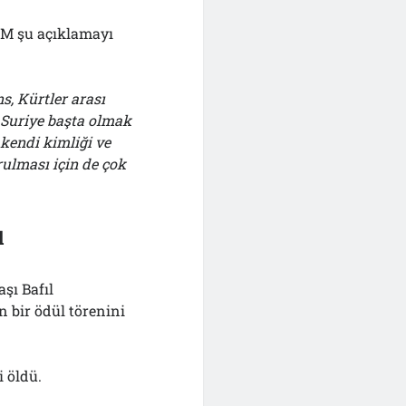
M şu açıklamayı
s, Kürtler arası
 Suriye başta olmak
kendi kimliği ve
ulması için de çok
l
şı Bafıl
 bir ödül törenini
i öldü.
.