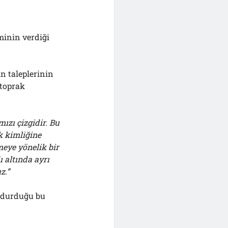
minin verdiği
n taleplerinin
 toprak
mızı çizgidir. Bu
ik kimliğine
meye yönelik bir
 altında ayrı
z.”
i durduğu bu