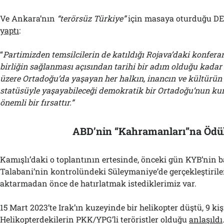
Ve Ankara’nın
“terörsüz Türkiye”
için masaya oturduğu DE
yaptı
:
“
Partimizden temsilcilerin de katıldığı Rojava’daki konferan
birliğin sağlanması açısından tarihi bir adım olduğu kadar
üzere Ortadoğu’da yaşayan her halkın, inancın ve kültürün 
statüsüyle yaşayabileceği demokratik bir Ortadoğu’nun kur
önemli bir fırsattır.”
ABD’nin “Kahramanları”na Ödü
Kamışlı’daki o toplantının ertesinde, önceki gün KYB’nin ba
Talabani’nin kontrolündeki Süleymaniye’de gerçekleştirilen
aktarmadan önce de hatırlatmak istediklerimiz var.
15 Mart 2023’te Irak’ın kuzeyinde bir helikopter düştü, 9 kiş
Helikopterdekilerin PKK/YPG’li teröristler olduğu
anlaşıldı