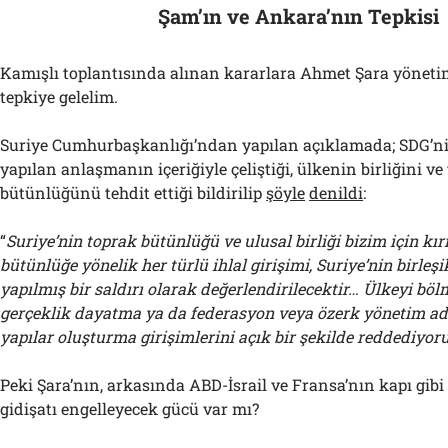
Şam’ın ve Ankara’nın Tepkisi
Kamışlı toplantısında alınan kararlara Ahmet Şara yöneti
tepkiye gelelim.
Suriye Cumhurbaşkanlığı’ndan yapılan açıklamada; SDG’ni
yapılan anlaşmanın içeriğiyle çeliştiği, ülkenin birliğini ve
bütünlüğünü tehdit ettiği bildirilip
şöyle
denildi
:
“
Suriye’nin toprak bütünlüğü ve ulusal birliği bizim için kır
bütünlüğe yönelik her türlü ihlal girişimi, Suriye’nin birleş
yapılmış bir saldırı olarak değerlendirilecektir… Ülkeyi böl
gerçeklik dayatma ya da federasyon veya özerk yönetim adı
yapılar oluşturma girişimlerini açık bir şekilde reddediyoru
Peki Şara’nın, arkasında ABD-İsrail ve Fransa’nın kapı gib
gidişatı engelleyecek gücü var mı?