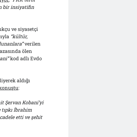
bir insiyatifin
ukçu ve siyasetçi
cıyla
“kültür,
lunanlara”
verilen
kazasında ölen
ani”
kod adlı Evdo
iyerek aldığı
konuştu
:
it Şervan Kobani’yi
 tıpkı İbrahim
adele etti ve şehit