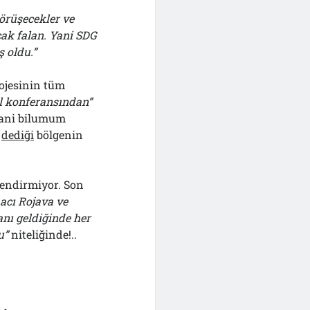
görüşecekler ve
cak falan. Yani SDG
 oldu.”
ojesinin tüm
l konferansından”
 Yani bilumum
dediği
bölgenin
ilendirmiyor. Son
acı Rojava ve
anı geldiğinde her
u”
niteliğinde!..