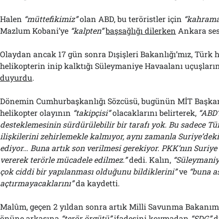
Halen
“müttefikimiz”
olan ABD, bu teröristler için
“kahram
Mazlum Kobani’ye
“kalpten”
başsağlığı dilerken
Ankara ses
Olaydan ancak 17 gün sonra Dışişleri Bakanlığı’mız, Türk 
helikopterin inip kalktığı Süleymaniye Havaalanı uçuşların
duyurdu
.
Dönemin Cumhurbaşkanlığı Sözcüsü, bugünün MİT Başkanı
helikopter olayının
“takipçisi”
olacaklarını belirterek,
“ABD’
desteklemesinin sürdürülebilir bir tarafı yok. Bu sadece T
ilişkilerini zehirlemekle kalmıyor, aynı zamanla Suriye’deki
ediyor… Buna artık son verilmesi gerekiyor. PKK’nın Suriye
vererek terörle mücadele edilmez.”
dedi. Kalın,
“Süleymaniy
çok ciddi bir yapılanması olduğunu bildiklerini
”
ve
“buna a
açtırmayacaklarını”
da kaydetti.
Malûm, geçen 2 yıldan sonra artık Milli Savunma Bakanımı
önüne arkasına
“terör örgütü”
ifadesini koymadan
“SDG”
d