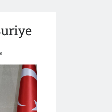
uriye
z