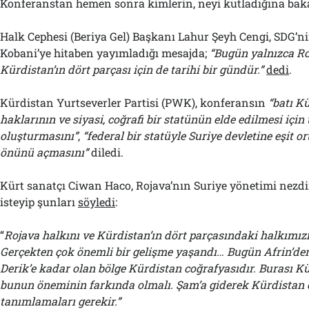
Konferanstan hemen sonra kimlerin, neyi kutladığına bak
Halk Cephesi (Beriya Gel) Başkanı Lahur Şeyh Cengi, SDG’
Kobani’ye hitaben yayımladığı mesajda;
“Bugün yalnızca Roj
Kürdistan’ın dört parçası için de tarihi bir gündür.”
dedi
.
Kürdistan Yurtseverler Partisi (PWK), konferansın
“batı K
hakları
nın ve
siyasi, coğrafi bir statü
nün
elde
edilmesi
için
oluştur
masını”
,
“
federal bir statüyle Suriye devletine eşit o
önünü açmasını”
diledi.
Kürt sanatçı Ciwan Haco, Rojava’nın Suriye yönetimi nezd
isteyip şunları
söyledi
:
“
Rojava halkını ve Kürdistan’ın dört parçasındaki halkımız
Gerçekten çok önemli bir gelişme yaşandı… Bugün Afrin’de
Derik’e kadar olan bölge Kürdistan coğrafyasıdır. Burası Kü
bunun öneminin farkında olmalı. Şam’a giderek Kürdistan 
tanımlamaları gerekir.”