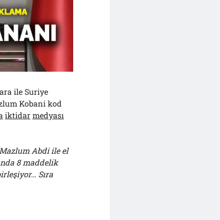
ara ile Suriye
zlum Kobani kod
a
iktidar
medyası
Mazlum Abdi ile el
lunda 8 maddelik
rleşiyor… Sıra