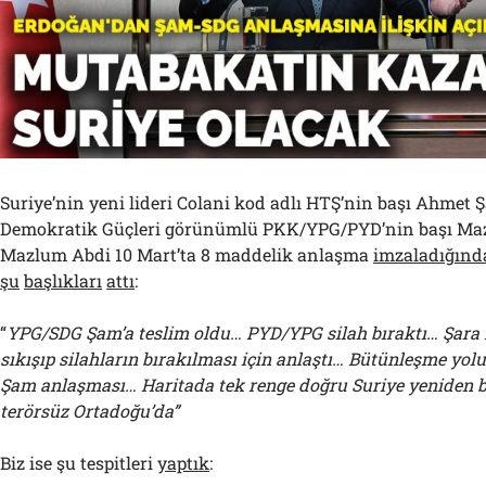
Suriye’nin yeni lideri Colani kod adlı HTŞ’nin başı Ahmet Ş
Demokratik Güçleri görünümlü PKK/YPG/PYD’nin başı Ma
Mazlum Abdi 10 Mart’ta 8 maddelik anlaşma
imzaladığınd
şu
başlıkları
attı
:
“
YPG/SDG Şam’a teslim oldu… PYD/YPG silah bıraktı… Şara 
sıkışıp silahların bırakılması için anlaştı… Bütünleşme yo
Şam anlaşması… Haritada tek renge doğru Suriye yeniden bi
terörsüz Ortadoğu’da”
Biz ise şu tespitleri
yaptık
: