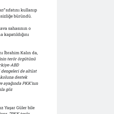
an”
sıfatını kullanıp
sizliğe büründü.
hava sahasının o
a kapatıldığını
 İbrahim Kalın da,
nin terör örgütünü
ürkiye-ABD
 dengeleri de altüst
 koluna destek
e ayağında PKK’nın
sla göz
z Yaşar Güler bile
iyor
,
“PKK terör