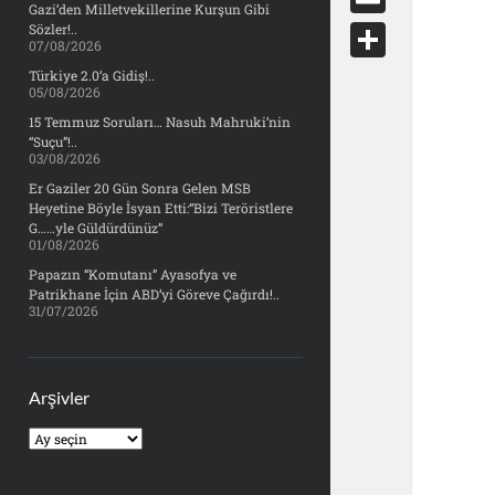
e
Gazi’den Milletvekillerine Kurşun Gibi
d
y
o
d
E
Sözler!..
b
07/08/2026
d
c
o
m
o
S
Türkiye 2.0’a Gidiş!..
i
k
05/08/2026
n
a
o
h
t
15 Temmuz Soruları… Nasuh Mahruki’nin
e
i
“Suçu”!..
k
a
03/08/2026
t
l
r
Er Gaziler 20 Gün Sonra Gelen MSB
Heyetine Böyle İsyan Etti:“Bizi Teröristlere
e
G……yle Güldürdünüz”
01/08/2026
Papazın “Komutanı” Ayasofya ve
Patrikhane İçin ABD’yi Göreve Çağırdı!..
31/07/2026
Arşivler
Arşivler