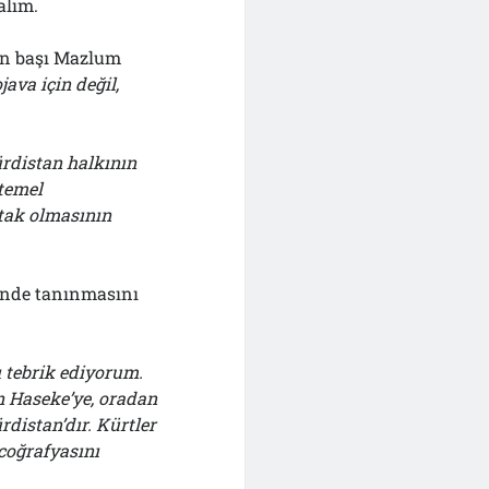
alım.
nin başı Mazlum
ava için değil,
ürdistan halkının
 temel
rtak olmasının
inde tanınmasını
ı tebrik ediyorum.
n Haseke’ye, oradan
rdistan’dır. Kürtler
coğrafyasını