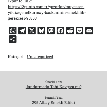
12punto link:
https://12punto.com.tr/yazarlar/muyesser-
yildiz/genelkurmay-baskaninin-emeklilik-
gerekcesi-95803
W
T
X
Bl
M
F
R
P
E
h
el
u
a
a
e
o
m
S
at
e
e
st
c
d
c
ai
h
s
gr
s
o
e
di
k
l
ar
Kategori:
Uncategorized
A
a
k
d
b
t
et
e
p
m
y
o
o
p
n
o
k
Önceki Yazı
Jandarmada Taht Kavgası mı?
Sonraki Yazı
295 Albay Emekli Edildi