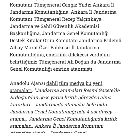
Komutanı Tümgeneral Cengiz Yıldız Ankara İl
Jandarma Komutanlığına, Ankara İl Jandarma
Komutanı Tümgeneral Recep Yalçınkaya
Jandarma ve Sahil Güvenlik Akademisi
Başkanlığına, Jandarma Genel Komutanlığı
Destek Kıtalar Grup Komutanı Jandarma Kıdemli
Albay Murat Özer Balıkesir İl Jandarma
Komutanlığına, emeklilik dilekçesi verdiğini
belirttiğimiz Tümgeneral Ali Doğan da Jandarma
Genel Komutanlığı emrine atanmıştı.
Anadolu Ajansı
dahil
tüm
medya
bu
yeni
atamaları
,
“Jandarma atamaları Resmi Gazete’de…
Erdoğan’dan gece yarısı kritik görevden alma
kararları… Jandarmada atamalar belli oldu…
Jandarma Genel Komutanlığı’nda 4 üst düzey
atama… Jandarma Genel Komutanlığında kritik
atamalar… Ankara İl Jandarma Komutanı
görevden alındı… Jandarma Genel