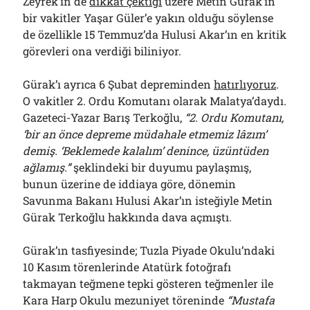
Zeyrek’in de
dikkat çektiği
üzere Metin Gürak’ın
bir vakitler Yaşar Güler’e yakın olduğu söylense
de özellikle 15 Temmuz’da Hulusi Akar’ın en kritik
görevleri ona verdiği biliniyor.
Gürak’ı ayrıca 6 Şubat depreminden
hatırlıyoruz
.
O vakitler 2. Ordu Komutanı olarak Malatya’daydı.
Gazeteci-Yazar Barış Terkoğlu,
“2. Ordu Komutanı,
‘bir an önce depreme müdahale etmemiz lâzım’
demiş. ‘Beklemede kalalım’ denince, üzüntüden
ağlamış.”
şeklindeki bir duyumu paylaşmış,
bunun üzerine de iddiaya göre, dönemin
Savunma Bakanı Hulusi Akar’ın isteğiyle Metin
Gürak Terkoğlu hakkında dava açmıştı.
Gürak’ın tasfiyesinde; Tuzla Piyade Okulu’ndaki
10 Kasım törenlerinde Atatürk fotoğrafı
takmayan teğmene tepki gösteren teğmenler ile
Kara Harp Okulu mezuniyet töreninde
“Mustafa