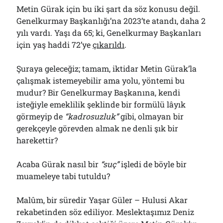
Metin Gürak için bu iki şart da söz konusu değil.
Genelkurmay Başkanlığı’na 2023’te atandı, daha 2
yılı vardı. Yaşı da 65; ki, Genelkurmay Başkanları
için yaş haddi 72’ye
çıkarıldı
.
Şuraya geleceğiz; tamam, iktidar Metin Gürak’la
çalışmak istemeyebilir ama yolu, yöntemi bu
mudur? Bir Genelkurmay Başkanına, kendi
isteğiyle emeklilik şeklinde bir formülü lâyık
görmeyip de
“kadrosuzluk”
gibi, olmayan bir
gerekçeyle görevden almak ne denli şık bir
harekettir?
Acaba Gürak nasıl bir
“suç”
işledi de böyle bir
muameleye tabi tutuldu?
Malûm, bir süredir Yaşar Güler – Hulusi Akar
rekabetinden söz ediliyor. Meslektaşımız Deniz