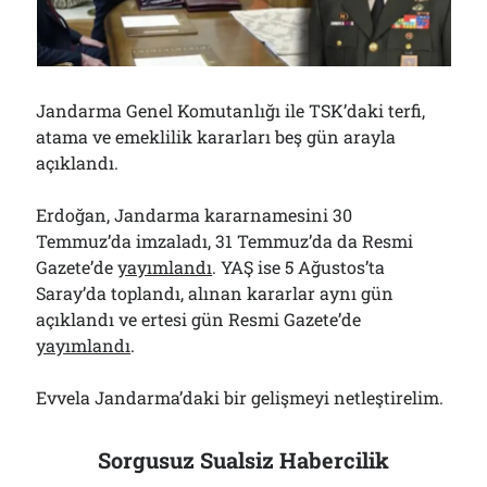
Bölmediğiniz Bir O Kalmıştı!..
29/07/2026
Jandarma Genel Komutanlığı ile TSK’daki terfi,
Arşivler
atama ve emeklilik kararları beş gün arayla
Arşivler
açıklandı.
Erdoğan, Jandarma kararnamesini 30
Temmuz’da imzaladı, 31 Temmuz’da da Resmi
Gazete’de
yayımlandı
. YAŞ ise 5 Ağustos’ta
Saray’da toplandı, alınan kararlar aynı gün
açıklandı ve ertesi gün Resmi Gazete’de
yayımlandı
.
Evvela Jandarma’daki bir gelişmeyi netleştirelim.
Sorgusuz Sualsiz Habercilik