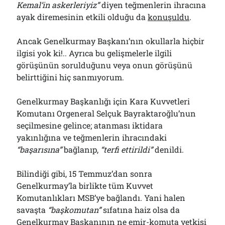
Kemal’in askerleriyiz”
diyen teğmenlerin ihracına
ayak diremesinin etkili olduğu da
konuşuldu
.
Ancak Genelkurmay Başkanı’nın okullarla hiçbir
ilgisi yok ki!.. Ayrıca bu gelişmelerle ilgili
görüşünün sorulduğunu veya onun görüşünü
belirttiğini hiç sanmıyorum.
Genelkurmay Başkanlığı için Kara Kuvvetleri
Komutanı Orgeneral Selçuk Bayraktaroğlu’nun
seçilmesine gelince; atanması iktidara
yakınlığına ve teğmenlerin ihracındaki
“başarısına”
bağlanıp,
“terfi ettirildi”
denildi.
Bilindiği gibi, 15 Temmuz’dan sonra
Genelkurmay’la birlikte tüm Kuvvet
Komutanlıkları MSB’ye bağlandı. Yani halen
savaşta
“başkomutan”
sıfatına haiz olsa da
Genelkurmay Başkanının ne emir-komuta yetkisi