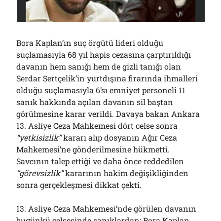
Çağırdı!..
31/07/2026
Bora Kaplan’ın suç örgütü lideri olduğu
Arşivler
suçlamasıyla 68 yıl hapis cezasına çarptırıldığı
davanın hem sanığı hem de gizli tanığı olan
Arşivler
Serdar Sertçelik’in yurtdışına firarında ihmalleri
olduğu suçlamasıyla 6’sı emniyet personeli 11
sanık hakkında açılan davanın sil baştan
görülmesine karar verildi. Davaya bakan Ankara
13. Asliye Ceza Mahkemesi dört celse sonra
“yetkisizlik”
kararı alıp dosyanın Ağır Ceza
Mahkemesi’ne gönderilmesine hükmetti.
Savcının talep ettiği ve daha önce reddedilen
“görevsizlik”
kararının hakim değişikliğinden
sonra gerçekleşmesi dikkat çekti.
13. Asliye Ceza Mahkemesi’nde görülen davanın
bugünkü celsesinde sanıklardan; Bora Kaplan