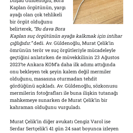
Dilşad Güldenoğlu, Bora
Kaplan örgütünün, yargı
ayağı olan çok tehlikeli
bir örgüt olduğunu
belirterek,
“Bu dava Bora
Kaplan suç örgütünün ayağa kalkmak için intihar
çığlığıdır.”
dedi. Av. Güldenoğlu, Murat Çelik’in
ömrünün terör ve suç örgütleriyle mücadeleyle
geçtiğini anlatırken de müvekkilinin 23 Ağustos
2023’te Ankara KOM’a daha ilk adımı attığında
onu bekleyen tek şeyin kalem değil mermiler
olduğunu, masasına oturmadan tehdit
gördüğünü açıkladı. Av. Güldenoğlu, sözkonusu
mermilerin fotoğrafları ile buna ilişkin tutanağı
mahkemeye sunarken de Murat Çelik’in bir
kahraman olduğunu vurguladı.
Murat Çelik’in diğer avukatı Cengiz Varol ise
Serdar Sertçelik’i 41 gün 24 saat boyunca izleyen