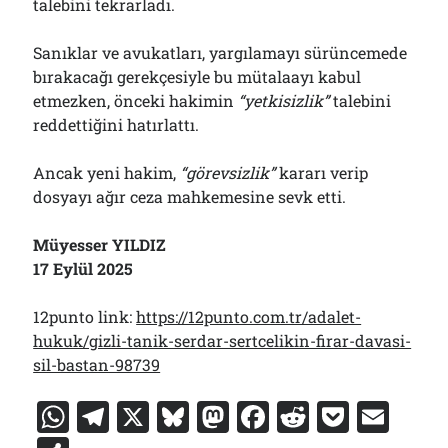
talebini tekrarladı.
Sanıklar ve avukatları, yargılamayı sürüncemede
bırakacağı gerekçesiyle bu mütalaayı kabul
etmezken, önceki hakimin
“yetkisizlik”
talebini
reddettiğini hatırlattı.
Ancak yeni hakim,
“görevsizlik”
kararı verip
dosyayı ağır ceza mahkemesine sevk etti.
Müyesser YILDIZ
17 Eylül 2025
12punto link:
https://12punto.com.tr/adalet-
hukuk/gizli-tanik-serdar-sertcelikin-firar-davasi-
sil-bastan-98739
W
T
X
Bl
M
F
R
P
E