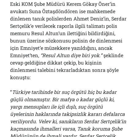
Eski KOM Şube Müdürü Kerem Gökay Öner’in
avukatı Suna Öztaşdöndören ise mahkemede
dinlenen tanık polislerden Ahmet Deniz’in, Serdar
Sertçelik’e verilecek raporla ilgili talimatı polis
memuru Resul Altun’un ilettiğini bildirdiğini,
bunun üzerine sözkonusu polisin de dinlenmesi
için Emniyet’e müzekkere yazıldığını, ancak
Emniyet’ten,
“Resul Altun diye biri yok.”
şeklinde
cevap geldiğine dikkat çekip, bu kişinin
dinlenmesi talebini tekrarladıktan sonra şöyle
konuştu:
“
Türkiye tarihinde bir suç örgütü hiç bu kadar
güçlü olmamıştır. Bir mafya o kadar güçlü ki,
yargı mensupları ile içli dışlı, suç örgütü
üyelerinin haklarında takipsizlik kararı defalarca
veriliyordu. Velev ki, sanıkların Serdar Sertçelik’in
kaçmasında ihmalleri varsa, Tanık koruma Şube
Müdürünün de ihmali vardır. Serdar Sertçelik,