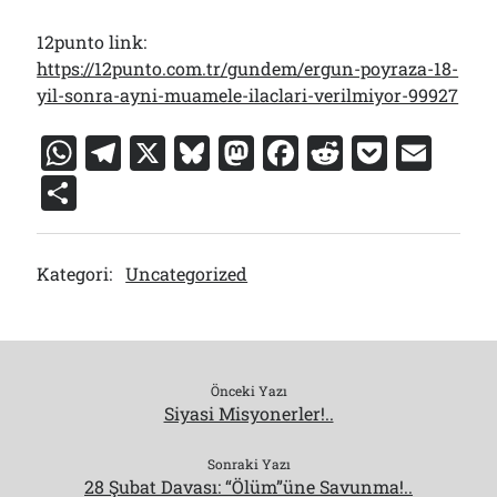
12punto link:
https://12punto.com.tr/gundem/ergun-poyraza-18-
yil-sonra-ayni-muamele-ilaclari-verilmiyor-99927
W
T
X
Bl
M
F
R
P
E
h
el
u
a
a
e
o
m
S
at
e
e
st
c
d
c
ai
h
s
gr
s
o
e
di
k
l
ar
Kategori:
Uncategorized
A
a
k
d
b
t
et
e
p
m
y
o
o
p
n
o
k
Önceki Yazı
Siyasi Misyonerler!..
Sonraki Yazı
28 Şubat Davası: “Ölüm”üne Savunma!..