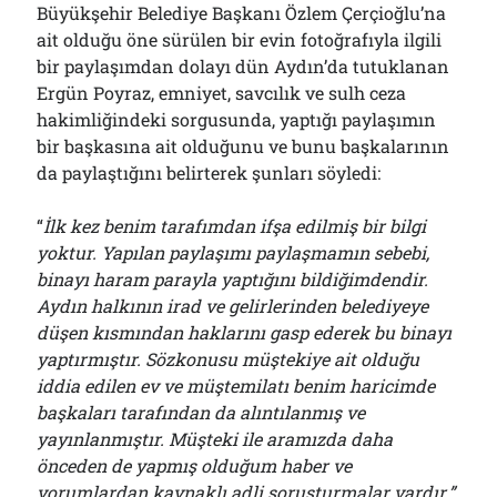
Büyükşehir Belediye Başkanı Özlem Çerçioğlu’na
ait olduğu öne sürülen bir evin fotoğrafıyla ilgili
bir paylaşımdan dolayı dün Aydın’da tutuklanan
Ergün Poyraz, emniyet, savcılık ve sulh ceza
hakimliğindeki sorgusunda, yaptığı paylaşımın
bir başkasına ait olduğunu ve bunu başkalarının
da paylaştığını belirterek şunları söyledi:
“
İlk kez benim tarafımdan ifşa edilmiş bir bilgi
yoktur. Yapılan paylaşımı paylaşmamın sebebi,
binayı haram parayla ya
p
tığını bildiğimdendir.
Aydın halkının irad ve gelirlerinden belediye
ye
düşen kısmından haklarını gasp ederek bu binayı
yaptırmıştır. Sözkonusu müştekiye ait olduğu
iddia edilen ev ve müştemilatı benim haricimde
başkaları tarafından da alıntılanmış ve
yayınlanmıştır. Müşteki ile aramızda daha
önceden de yapmış olduğum haber ve
yorumlardan kaynaklı adli soruşturmalar vardır.”