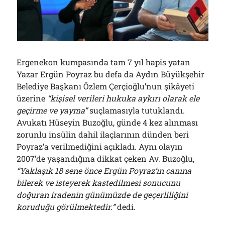
Çağırdı!..
31/07/2026
Arşivler
Ergenekon kumpasında tam 7 yıl hapis yatan
Arşivler
Yazar Ergün Poyraz bu defa da Aydın Büyükşehir
Belediye Başkanı Özlem Çerçioğlu’nun şikâyeti
üzerine
“kişisel verileri hukuka aykırı olarak ele
geçirme ve yayma”
suçlamasıyla tutuklandı.
Avukatı Hüseyin Buzoğlu, günde 4 kez alınması
zorunlu insülin dahil ilaçlarının dünden beri
Poyraz’a verilmediğini açıkladı. Aynı olayın
2007’de yaşandığına dikkat çeken Av. Buzoğlu,
“Yaklaşık 18 sene önce Ergün Poyraz’ın canına
bilerek ve isteyerek kastedilmesi sonucunu
doğuran iradenin günümüzde de geçerliliğini
koruduğu görülmektedir.”
dedi.