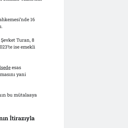
Mahkemesi’nde 16
ı.
 Şevket Turan, 8
023’te ise emekli
lsede
esas
lmasını yani
ının bu mütalaaya
ın İtirazıyla