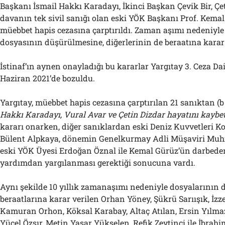
Başkanı İsmail Hakkı Karadayı, İkinci Başkan Çevik Bir, Çe
davanın tek sivil sanığı olan eski YÖK Başkanı Prof. Kemal
müebbet hapis cezasına çarptırıldı. Zaman aşımı nedeniyle
dosyasının düşürülmesine, diğerlerinin de beraatına karar 
İstinaf’ın aynen onayladığı bu kararlar Yargıtay 3. Ceza Da
Haziran 2021’de bozuldu.
Yargıtay, müebbet hapis cezasına çarptırılan 21 sanıktan (b
Hakkı Karadayı, Vural Avar ve Çetin Dizdar hayatını kaybet
kararı onarken, diğer sanıklardan eski Deniz Kuvvetleri 
Bülent Alpkaya, dönemin Genelkurmay Adli Müşaviri Muhit
eski YÖK Üyesi Erdoğan Öznal ile Kemal Gürüz’ün darbeden
yardımdan yargılanması gerektiği sonucuna vardı.
Aynı şekilde 10 yıllık zamanaşımı nedeniyle dosyalarının
beraatlarına karar verilen Orhan Yöney, Şükrü Sarıışık, İzze
Kamuran Orhon, Köksal Karabay, Altaç Atılan, Ersin Yılmaz
Yücel Özsır, Metin Yaşar Yükselen, Refik Zeytinci ile İbrah