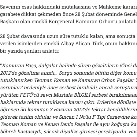
Savcının esas hakkındaki mütalaasına ve Mahkeme kararı
garabete dikkat çekmeden önce 28 Şubat döneminde Genel
Başkanı olan emekli Korgeneral Kamuran Orhon’u anlatal
28 Şubat davasında uzun süre tutuklu kalan, ama sonuçta 
verilen isimlerden emekli Albay Alican Türk, onun hakkın
bir yazıda şunları
anlattı
:
“
Kamuran Paşa, dalgalar halinde süren gözaltıların 5’inci 
2012’de gözaltına alındı… Sorgu sonunda bütün diğer komu
tutuklanırken Teoman Koman ve Kamuran Orhon Paşalar ‘a
sorunları’ nedeniyle önce serbest bırakıldı, ancak soruştur
yürüten FETÖ’cü savcı Mustafa BİLGİLİ serbest bırakılmaları
haklarında tekrar tutuklama kararı çıktı. Evlerine dönüşte
öğrenen iki komutan 3 Haziran 2012’de tekrar kendiliklerin
giderek teslim oldular ve Sincan 1 No’lu F Tipi Cezaevine k
Teoman Koman ve Kenan Deniz Paşalar ile aynı koğuşta k
böbrek hastasıydı, sık sık diyalize girmesi gerekiyordu. Ha