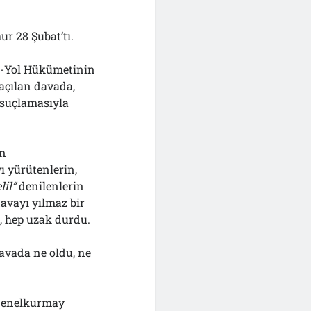
r 28 Şubat’tı.
ah-Yol Hükümetinin
açılan davada,
suçlamasıyla
an
ı yürütenlerin,
lil”
denilenlerin
avayı yılmaz bir
, hep uzak durdu.
avada ne oldu, ne
 Genelkurmay