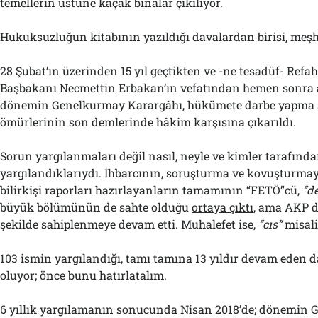
temellerin üstüne kaçak binalar çıkılıyor.
Hukuksuzluğun kitabının yazıldığı davalardan birisi, meşhu
28 Şubat’ın üzerinden 15 yıl geçtikten ve -ne tesadüf- Ref
Başbakanı Necmettin Erbakan’ın vefatından hemen sonra 
dönemin Genelkurmay Karargâhı, hükümete darbe yapma 
ömürlerinin son demlerinde hâkim karşısına çıkarıldı.
Sorun yargılanmaları değil nasıl, neyle ve kimler tarafınd
yargılandıklarıydı. İhbarcının, soruşturma ve kovuşturmay
bilirkişi raporları hazırlayanların tamamının “FETÖ”cü,
“de
büyük bölümünün de sahte olduğu
ortaya çıktı
, ama AKP d
şekilde sahiplenmeye devam etti. Muhalefet ise,
“cıs”
misali
103 ismin yargılandığı, tamı tamına 13 yıldır devam eden d
oluyor; önce bunu hatırlatalım.
6 yıllık yargılamanın sonucunda Nisan 2018’de; dönemin