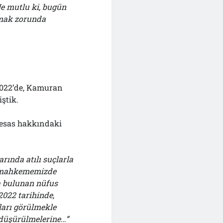
e mutlu ki, bugün
amak zorunda
 2022’de, Kamuran
ştik.
i esas hakkındaki
rında atılı suçlarla
ıp mahkememizde
a bulunan nüfus
.2022 tarihinde,
ları görülmekle
 düşürülmelerine…”