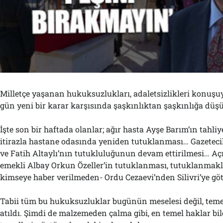
Milletçe yaşanan hukuksuzlukları, adaletsizlikleri konuşuy
gün yeni bir karar karşısında şaşkınlıktan şaşkınlığa düş
İşte son bir haftada olanlar; ağır hasta Ayşe Barım’ın tahli
itirazla hastane odasında yeniden tutuklanması… Gazetec
ve Fatih Altaylı’nın tutukluluğunun devam ettirilmesi… Aç
emekli Albay Orkun Özeller’in tutuklanması, tutuklanmakl
kimseye haber verilmeden- Ordu Cezaevi’nden Silivri’ye gö
Tabii tüm bu hukuksuzluklar bugünün meselesi değil, temel
atıldı. Şimdi de malzemeden çalma gibi, en temel haklar bil