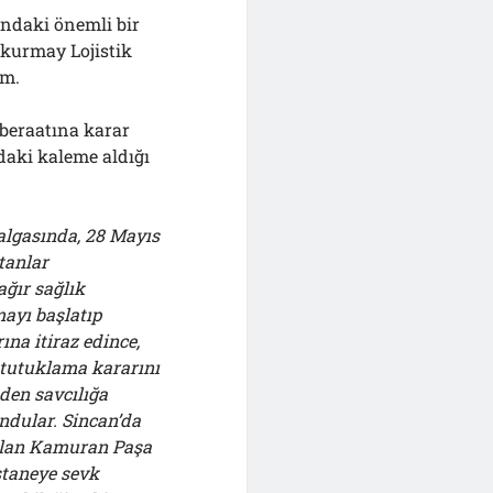
ndaki önemli bir
kurmay Lojistik
ım.
beraatına karar
daki kaleme aldığı
dalgasında, 28 Mayıs
tanlar
ğır sağlık
mayı başlatıp
na itiraz edince,
 tutuklama kararını
den savcılığa
ondular. Sincan’da
alan Kamuran Paşa
staneye sevk