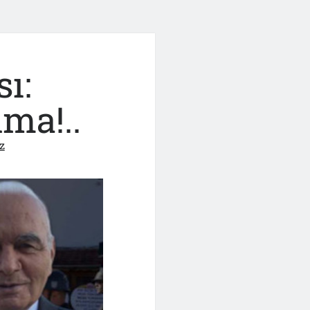
ı:
ma!..
z