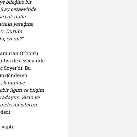
e bileğine bir
15 ay cezaevinde
se çok daha
ttaki yatağına
ştı. Durum
u, iyi mi?”
 Kamuran Orhon’u
ndisi de cezaevinde
 Soyer’di. Bu
ktup gönderen
e, kanun ve
bir ilgim ve bilgim
uradayım. Sizin ve
melerini isterim.
dedi.
yaptı: