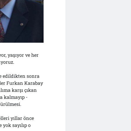
or, yaşıyor ve her
üyoruz.
ye edildikten sonra
iler Furkan Karabay
ılıma karşı çıkan
a kalmayıp -
türülmesi.
leri yıllar önce
e yok sayılıp o