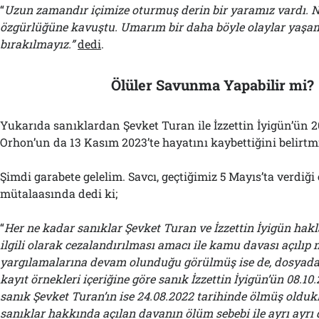
“
Uzun zamandır içimize oturmuş derin bir yaramız vardı. N
özgürlüğüne kavuştu. Umarım bir daha böyle olaylar yaş
bırakılmayız.”
dedi
.
Ölüler Savunma Yapabilir mi?
Yukarıda sanıklardan Şevket Turan ile İzzettin İyigün’ün
Orhon’un da 13 Kasım 2023’te hayatını kaybettiğini belirtmi
Şimdi garabete gelelim. Savcı, geçtiğimiz 5 Mayıs’ta verdiğ
mütalaasında dedi ki;
“
Her ne kadar sanıklar Şevket Turan ve İzzettin İyigün hakla
ilgili olarak cezalandırılması amacı ile kamu davası açıl
yargılamalarına devam olunduğu görülmüş ise de, dosyad
kayıt örnekleri içeriğine göre sanık İzzettin İyigün’ün 08.10
sanık Şevket Turan’ın ise 24.08.2022 tarihinde ölmüş olduk
sanıklar hakkında açılan davanın ölüm sebebi ile ayrı ayrı