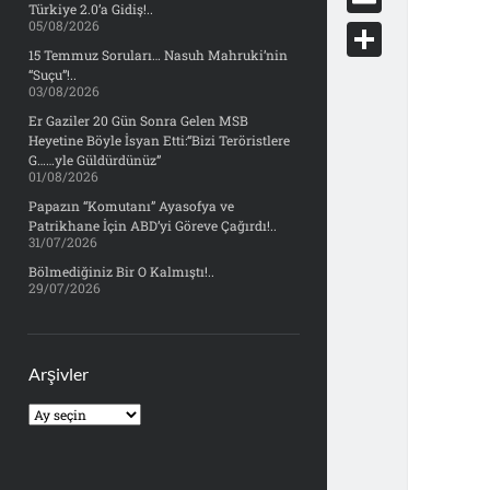
e
Türkiye 2.0’a Gidiş!..
d
y
o
05/08/2026
d
E
b
d
c
15 Temmuz Soruları… Nasuh Mahruki’nin
o
m
o
S
“Suçu”!..
i
k
03/08/2026
n
a
o
h
t
Er Gaziler 20 Gün Sonra Gelen MSB
e
i
Heyetine Böyle İsyan Etti:“Bizi Teröristlere
k
a
t
G……yle Güldürdünüz”
l
01/08/2026
r
Papazın “Komutanı” Ayasofya ve
e
Patrikhane İçin ABD’yi Göreve Çağırdı!..
31/07/2026
Bölmediğiniz Bir O Kalmıştı!..
29/07/2026
Arşivler
Arşivler