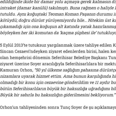
edildiğinde ikide bir damar yolu açmaya gerek kalmasın diy
intraket (damar kanülü) takılmıştı. Buna rağmen o haliyle 
tutuldu. Aynı koğuştaki Teoman Koman Paşanın durumu i
kötüydü; doğru dürüst yürüyemiyordu bile… Nitekim üst ka
çıkamadığı için ona koğuşun alt katında yatak hazırlanmı
böyleyken her iki komutan da ‘kaçma şüphesi ile’ tutukluyd
5 Eylül 2013’te tutuksuz yargılanmak üzere tahliye edilen
Sincan Cezaevi’ndeyken ziyaret edenlerden birisi, halen ke
olan hemşehrisi dönemin Seferihisar Belediye Başkanı Tunç
ziyaret üzerine Soyer aracılığıyla Seferihisarlılara bir me
Kamuran Orhon,
“50 yıl ülkeme sağlığım pahasına dürüstç
nizamlara uyarak hizmet ettim. Ama bunun karşılığında hiç
olmadığı bir konu için cezaevine gönderildim ve 11 aydır b
bütün Seferihisarlıların büyük bir haksızlığa uğradığımı bil
Büyük bir sabırla bu haksızlığın giderilmesini bekliyorum.”
Orhon’un tahliyesinden sonra Tunç Soyer de şu açıklamayı 