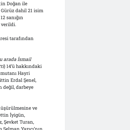
tin Doğan ile
 Gürüz dahil 21 isim
 12 sanığın
verildi.
iresi tarafından
u arada İsmail
ti
) 14’ü hakkındaki
Komutanı Hayri
tin Erdal Şenel,
 değil, darbeye
 düşürülmesine ve
ttin İyigün,
, Şevket Turan,
im Selman Yazıcı’nın