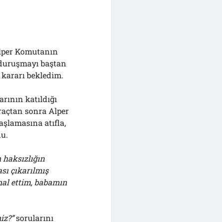
lper Komutanın
duruşmayı baştan
 kararı bekledim.
rının katıldığı
açtan sonra Alper
şlamasına atıfla,
du.
 haksızlığın
sı çıkarılmış
mal ettim, babamın
iz?”
sorularını