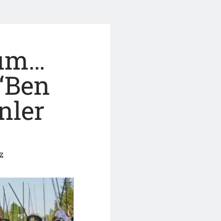
dım…
“Ben
nler
z