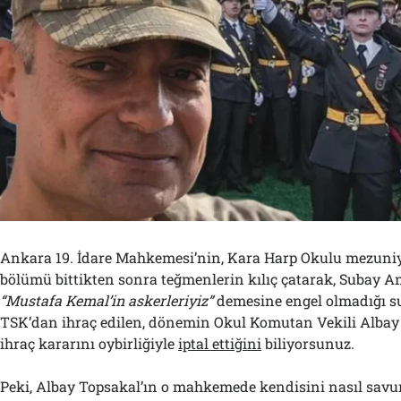
Ankara 19. İdare Mahkemesi’nin, Kara Harp Okulu mezuniy
bölümü bittikten sonra teğmenlerin kılıç çatarak, Subay A
“Mustafa Kemal’in askerleriyiz”
demesine engel olmadığı s
TSK’dan ihraç edilen, dönemin Okul Komutan Vekili Albay 
ihraç kararını oybirliğiyle
iptal ettiğini
biliyorsunuz.
Peki, Albay Topsakal’ın o mahkemede kendisini nasıl sav