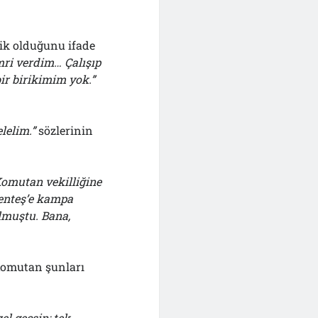
lik olduğunu ifade
mri verdim… Çalışıp
r birikimim yok.”
lelim.”
sözlerinin
omutan vekilliğine
Menteş’e kampa
olmuştu. Bana,
Komutan şunları
el geçsin; tek