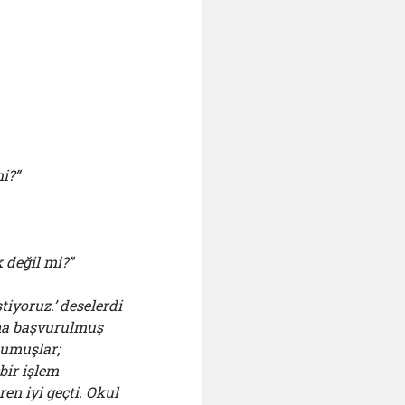
i?”
 değil mi?”
iyoruz.’ deselerdi
bana başvurulmuş
kumuşlar;
bir işlem
n iyi geçti. Okul