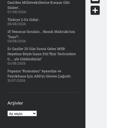
e
Gazi’den Milletvekillerine Kurşun Gibi
d
y
o
d
E
Sözler!..
b
07/08/2026
d
c
o
m
o
S
Türkiye 2.0’a Gidiş!..
i
k
05/08/2026
n
a
o
h
t
15 Temmuz Soruları… Nasuh Mahruki’nin
e
i
“Suçu”!..
k
a
03/08/2026
t
l
r
Er Gaziler 20 Gün Sonra Gelen MSB
Heyetine Böyle İsyan Etti:“Bizi Teröristlere
e
G……yle Güldürdünüz”
01/08/2026
Papazın “Komutanı” Ayasofya ve
Patrikhane İçin ABD’yi Göreve Çağırdı!..
31/07/2026
Arşivler
Arşivler