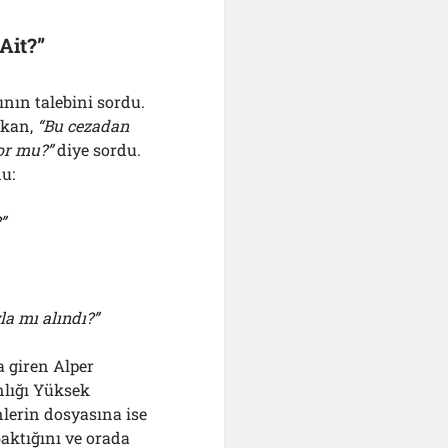
Ait?”
ın talebini sordu.
şkan,
“
B
u cezadan
or mu?”
diye sordu.
u:
”
la mı alındı?”
 giren Alper
nlığı Yüksek
nlerin dosyasına ise
aktığını ve orada