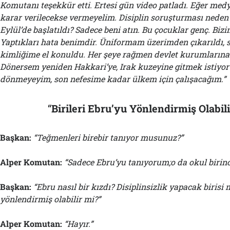
Komutanı teşekkür etti. Ertesi gün video patladı. Eğer med
karar verilecekse vermeyelim. Disiplin soruşturması neden 
Eylül’de başlatıldı? Sadece beni atın. Bu çocuklar genç. Biz
Yaptıkları hata benimdir. Üniformam üzerimden çıkarıldı, 
kimliğime el konuldu. Her şeye rağmen devlet kurumlarına 
Dönersem yeniden Hakkari’ye, Irak kuzeyine gitmek istiy
dönmeyeyim, son nefesime kadar ülkem için çalışacağım.”
“
Birileri Ebru’yu Yönlendirmiş Olabil
Başkan:
“Teğmenleri birebir tanıyor musunuz?”
Alper Komutan:
“Sadece Ebru’yu tanıyorum
;
o
da okul birinc
Başkan:
“Ebru nasıl bir kızdı? Disiplinsizlik yapacak birisi m
yönlendirmiş olabilir mi?”
Alper Komutan:
“Hayır.”