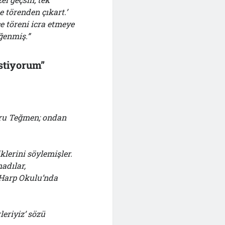
 törenden çıkart.’
e töreni icra etmeye
ğenmiş.”
stiyorum”
Ebru Teğmen; ondan
lerini söylemişler.
adılar,
. Harp Okulu’nda
eriyiz’ sözü