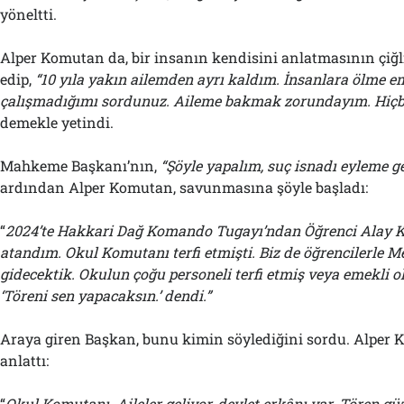
yöneltti.
Alper Komutan da, bir insanın kendisini anlatmasının çiğ
edip,
“10 yıla yakın ailemden ayrı kaldım. İnsanlara ölme e
çalışmadığımı sordunuz. Aileme bakmak zorundayım. Hiçbi
demekle yetindi.
Mahkeme Başkanı’nın,
“Şöyle yapalım, suç isnadı eyleme ge
ardından Alper Komutan, savunmasına şöyle başladı:
“
2024’te Hakkari Dağ Komando Tugayı’ndan Öğrenci Alay K
atandım. Okul Komutanı terfi etmişti. Biz de öğrencilerle 
gidecektik. Okulun çoğu personeli terfi etmiş veya emekli 
‘Töreni sen yapacaksın.’ dendi.”
Araya giren Başkan, bunu kimin söylediğini sordu. Alper 
anlattı:
“
Okul Komutanı. Aileler geliyor, devlet erkânı var. Tören güz