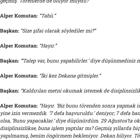
geçmiş. Törenlerde de oluyor muydu?”
Alper Komutan:
“Tabii.”
Başkan:
“Size şifai olarak söylediler mi?”
Alper Komutan:
“Hayır.”
Başkan:
“‘Talep var, bunu yapabilirler.’ diye düşünmediniz m
Alper Komutan:
“İki kez Dekana gitmişler.”
Başkan:
“Kaldırılan metni okumak istemek de disiplinsizlik
Alper Komutan:
“Hayır. ‘Biz bunu törenden sonra yapmak ist
yine izin vermezdik. ‘7 defa başvuruldu.’ deniyor; 7 defa 
olsa, ‘
B
unu yapacaklar.’ diye düşünürdüm. 29 Ağustos’ta o
disiplinsizlikse, buna işlem yaptılar mı? Geçmiş yıllarda hiç
yapılmamış, benim öngörmem bekleniyor. Dekan biliyor. Töre