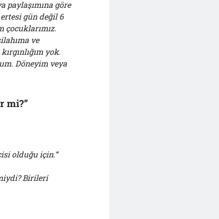
ya paylaşımına göre
ertesi gün değil 6
im çocuklarımız.
silahıma ve
kırgınlığım yok.
orum. Döneyim veya
ir mi?”
isi olduğu için.”
iydi? Birileri