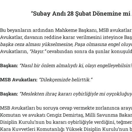
“
Subay Andı 28 Şubat Dönemine mi 
Bu beyanların ardından Mahkeme Başkanı, MSB avukatların
Avukatlar, davanın reddine karar verilmesini isteyince Ba
başka ceza alması yükselmesine, Paşa olmasına engel oluy
Avukatların,
“Hayır.”
cevabından sonra da şunlar konuşuld
Başkan:
“Nasıl bir önlem almalıydı ki, olayı engelleyebilsin?
MSB Avukatları:
“Dilekçemizde belirttik.”
Başkan:
“Meslekten ihraç kararı oybirliğiyle mi oyçokluğuy
MSB Avukatları bu soruya cevap vermekte zorlanınca araya
Komutan ve avukatı Cengiz Demirtaş, Milli Savunma Baka
Disiplin Kurulu’nun bu kararı oybirliğiyle verdiğini, teğme
Kara Kuvvetleri Komutanlığı Yüksek Disiplin Kurulu’nun b