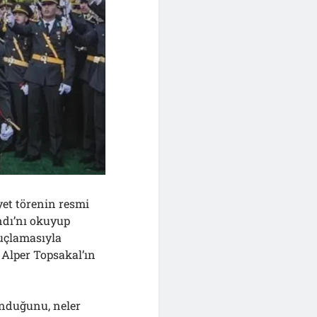
et törenin resmi
ndı’nı okuyup
uçlamasıyla
Alper Topsakal’ın
unduğunu, neler