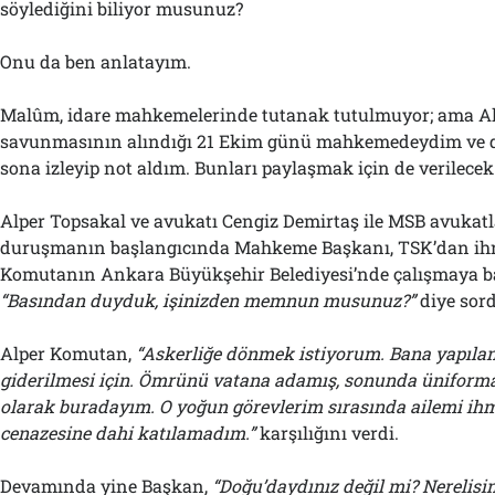
söylediğini biliyor musunuz?
Onu da ben anlatayım.
Malûm, idare mahkemelerinde tutanak tutulmuyor; ama A
savunmasının alındığı 21 Ekim günü mahkemedeydim ve 
sona izleyip not aldım. Bunları paylaşmak için de verilecek
Alper Topsakal ve avukatı Cengiz Demirtaş ile MSB avukatla
duruşmanın başlangıcında Mahkeme Başkanı, TSK’dan ihr
Komutanın Ankara Büyükşehir Belediyesi’nde çalışmaya ba
“Basından duyduk, işinizden memnun musunuz?”
diye sor
Alper Komutan,
“Askerliğe dönmek istiyorum. Bana yapılan
giderilmesi için. Ömrünü vatana adamış, sonunda üniforma
olarak buradayım. O yoğun görevlerim sırasında ailemi ih
cenazesine dahi katılamadım.”
karşılığını verdi.
Devamında yine Başkan,
“Doğu’daydınız değil mi? Nerelisin