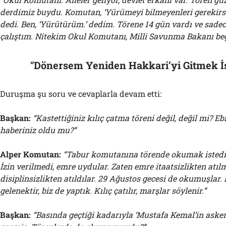
derdimiz buydu. Komutan, ‘Yürümeyi bilmeyenleri gerekirse
dedi. Ben, ‘Yürütürüm.’ dedim. Törene 14 gün vardı ve sadec
çalıştım. Nitekim Okul Komutanı, Milli Savunma Bakanı be
“
Dönersem Yeniden Hakkari’yi Gitmek İ
Duruşma şu soru ve cevaplarla devam etti:
Başkan:
“Kastettiğiniz kılıç çatma töreni değil, değil mi? 
haberiniz oldu mu?”
Alper Komutan:
“Tabur komutanına törende okumak istedik
İzin verilmedi, emre uydular. Zaten emre itaatsizlikten atılm
disiplinsizlikten atıldılar. 29 Ağustos gecesi de okumuşlar
gelenektir, biz de yaptık. Kılıç çatılır, marşlar söylenir.”
Başkan:
“Basında geçtiği kadarıyla ‘Mustafa Kemal’in askerl