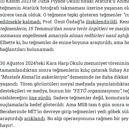
10 Kasım 2023’te Tuzla Piyade Okulu’ndaki Atatürk’ü Anma
teğmenin Atatürk fotoğrafı takmaması üzerine yaşanan ol
sürece tanık olduk. O teğmene tepki gösteren teğmenler
“c
edilmekle
kalmadı
, Prof. Ümit Özdağ’la
ilişkilendirildi
. Kez
teğmenlerin, 15 Temmuz’dan sonra terör örgütleri ve marjin
sızmasını engellemek amacıyla alınan tedbirleri nasıl aştığı
Elbette ki, bu teğmenler de enine boyuna araştırıldı, ama h
bağlantıları bulunamadı.
30 Ağustos 2024’teki Kara Harp Okulu mezuniyet törenini
tamamlandıktan sonra teğmenlerin kılıç çatarak Subay An
“Mustafa Kemal’in askerleriyiz”
demesinde ise daha dikkat ç
yaşandı. Tören görüntüleri sosyal medyada yayınlandıktan
destekçileri ve medya, bunun bir
“FETÖ organizasyonu”
, t
olabileceğini
öne sürdü
. Sadece teğmenler değil, komutanla
suçlamalarla hedef gösterildi. Ama MSB tam 6 gün sonra s
Beraberinde MİT’in devreye girip teğmenleri yedi göbek sü
araştırdığı
açıklandı
. Bu algı operasyonuna rağmen bir şe
hayır!..