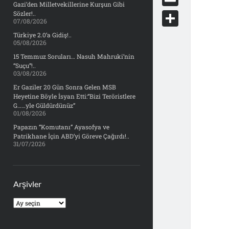
e
Gazi’den Milletvekillerine Kurşun Gibi
d
y
o
d
E
Sözler!..
b
07/08/2026
d
c
o
m
o
S
Türkiye 2.0’a Gidiş!..
i
k
05/08/2026
n
a
o
h
t
15 Temmuz Soruları… Nasuh Mahruki’nin
e
i
“Suçu”!..
k
a
03/08/2026
t
l
r
Er Gaziler 20 Gün Sonra Gelen MSB
Heyetine Böyle İsyan Etti:“Bizi Teröristlere
e
G……yle Güldürdünüz”
01/08/2026
Papazın “Komutanı” Ayasofya ve
Patrikhane İçin ABD’yi Göreve Çağırdı!..
31/07/2026
Arşivler
Arşivler