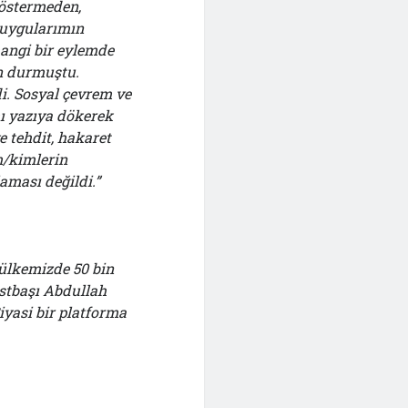
göstermeden,
duygularımın
hangi bir eylemde
n durmuştu.
i. Sosyal çevrem ve
mı yazıya dökerek
e tehdit, hakaret
m/kimler
in
aması değildi.”
 ülkemizde 50 bin
stbaşı Abdullah
iyasi bir platforma