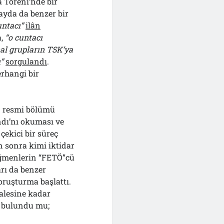
 Töreni’nde bir
ayda da benzer bir
untacı”
ilân
a,
“o cuntacı
al grupların TSK’ya
”
sorgulandı
.
erhangi bir
n resmi bölümü
dı’nı okuması ve
ekici bir süreç
 sonra kimi iktidar
eğmenlerin “FETÖ”cü
rı da benzer
oruşturma başlattı.
lalesine kadar
y bulundu mu;