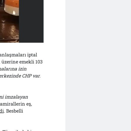
anlaşmaları iptal
ı üzerine emekli 103
alarına izin
erkezinde CHP var.
ini imzalayan
mirallerin eş,
di
. Besbelli