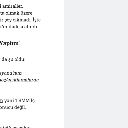
 amiraller,
ta olmak üzere
ir şey çıkmadı. İşte
in ifadesi alındı.
 Yaptım”
u da şu oldu:
isyonu’nun
demeç/açıklamalarda
an
yani TBMM İç
onucu değil,
afetli ve yolun