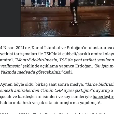
4 Nisan 2021’de; Kanal İstanbul ve Erdoğan’ın uluslararası 
yetkisi tartışmaları ile TSK’daki cübbeli/sarıklı amiral olay
amiral,
“Montrö deldirilmesin, TSK’da yeni tarikat yapılanm
verilmesin”
şeklinde açıklama
yapınca
Erdoğan,
“Bu işin m
Yakında medyada göreceksiniz.”
dedi.
Aynen böyle oldu; birkaç saat sonra medya,
“darbe bildiris
emekli amirallerden 4’ünün CHP üyesi çıktığını”
duyurup o a
çocuk ve kardeşlerini isimleri ve soy isimleriyle
haberleştir
haklarında hızlı ve çok sıkı bir araştırma yapılmıştı!..