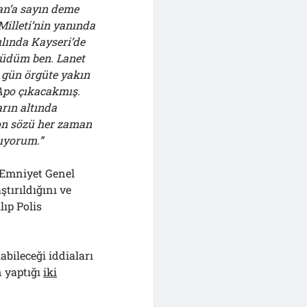
an’a sayın deme
Milleti’nin yanında
ılında Kayseri’de
yüdüm ben. Lanet
 gün örgüte yakın
Apo çıkacakmış.
rın altında
son sözü her zaman
mıyorum.”
 Emniyet Genel
tırıldığını ve
lıp Polis
bileceği iddiaları
n yaptığı
iki