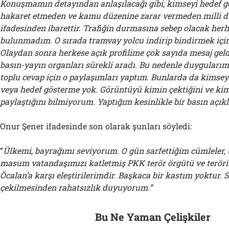
Konuşmamın detayından anlaşılacağı gibi; kimseyi hedef 
hakaret etmeden ve kamu düzenine zarar vermeden milli 
ifadesinden ibarettir. Trafiğin durmasına sebep olacak her
bulunmadım. O sırada tramvay yolcu indirip bindirmek içi
Olaydan sonra herkese açık profilime çok sayıda mesaj geld
basın-yayın organları sürekli aradı. Bu nedenle duyguları
toplu cevap için o paylaşımları yaptım. Bunlarda da kimsey
veya hedef gösterme yok. Görüntüyü kimin çektiğini ve ki
paylaştığını bilmiyorum. Yaptığım kesinlikle bir basın açıkl
Onur Şener ifadesinde son olarak şunları söyledi:
“
Ülkemi, bayrağımı seviyorum. O gün sarfettiğim cümleler,
masum vatandaşımızı katletmiş PKK terör örgütü ve teröri
Öcalan’a karşı eleştirilerimdir. Başkaca bir kastım yoktur. S
çekilmesinden rahatsızlık duyuyorum.”
Bu Ne Yaman Çelişkiler