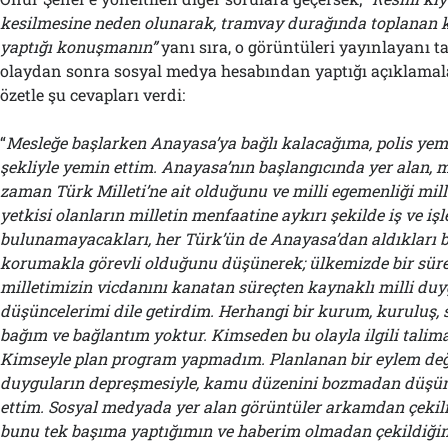
kesilmesine neden olunarak, tramvay durağında toplanan k
yaptığı konuşmanın”
yanı sıra, o görüntüleri yayınlayanı t
olaydan sonra sosyal medya hesabından yaptığı açıklamala
özetle şu cevapları verdi:
“
Mesleğe başlarken Anayasa’ya bağlı kalacağıma, polis ye
şekliyle yemin ettim. Anayasa’nın başlangıcında yer alan, m
zaman Türk Milleti’ne ait olduğunu ve milli egemenliği mil
yetkisi olanların milletin menfaatine aykırı şekilde iş ve iş
bulunamayacakları, her Türk’ün de Anayasa’dan aldıkları bu
korumakla görevli olduğunu düşünerek; ülkemizde bir sür
milletimizin vicdanını kanatan süreçten kaynaklı milli duy
düşüncelerimi dile getirdim. Herhangi bir kurum, kuruluş, 
bağım ve bağlantım yoktur. Kimseden bu olayla ilgili tali
Kimseyle plan program yapmadım. Planlanan bir eylem değil
duyguların depreşmesiyle, kamu düzenini bozmadan düşün
ettim. Sosyal medyada yer alan görüntüler arkamdan çekil
bunu tek başıma yaptığımın ve haberim olmadan çekildiğini