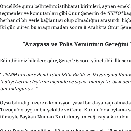
Öncelikle şunu belirtelim; istihbarat birimleri, aynen emekli
teğmenler ve komutanları gibi Onur Şener’in de
“FETÖ”
baş
herhangi bir yerle bağlantısı olup olmadığını araştırdı, hiçb
iki gün süren bu araştırmadan sonra 8 Aralık’ta Onur Şener’
“
Anayasa ve Polis Yemininin Gereğini
Edindiğimiz bilgilere göre, Şener’e 6 soru yöneltildi. İlk sor
“
TBMM’nin görevlendirdiği Milli Birlik ve Dayanışma Kom
faaliyetlerini eleştirici biçimde ve siyasi mahiyette bazı 
bulunduğunuz…”
Oysa bilindiği üzere o komisyon yasal bir dayanağı
olmad
Tüzüğü’ne uygun bir şekilde ve Genel Kurulu’nda oylama s
tümüyle Başkan Numan Kurtulmuş’un
çağrısıyla
kuruldu.
Onur Şener’e yöneltilen diğer sorulara geçersek;
“Resmi kıy