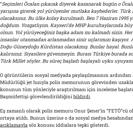
“
Seçimleri Öcalan çıkacak diyerek kazanarak bugün o Öcal
yarışına girerek yol yürüyenler mutlaka kaybederler. Türk 
olacaksınız. Bu ülke kolay kurulmadı. Ben 7 Haziran 1995 y
doğdum. Yozgatlıyım. Kayseri’de MHP kurultaylarında bü
olsun. Yol yürüyeceğiniz başka adam mı kalmadı sizin. Her
insanlar utanmadan arlanmadan sinir uçlarımızı kaşıyor. 
Doğu-Güneydoğu Kürdistan olacakmış. Bunlar hayal. Bunla
kalırsınız. Siyasilere güvenmeyin. Burası Türkiye burada 
Türk Millet söyler. Bu süreç başladı başlayalı uyku uyuya
O görüntülerin sosyal medyada paylaşılmasının ardından
Müdürlüğü jet hızıyla polis memurunun görevinden uzaklaş
konunun tüm yönleriyle araştırılması için inceleme başlatı
Başmüfettişi görevlendirildiğini
bildirdi
.
Eş zamanlı olarak polis memuru Onur Şener’in “FETÖ”cü ola
ortaya atıldı. Bunun üzerine o da sosyal medya hesabında
açıklamayla
söz konusu iddialara tepki gösterdi.