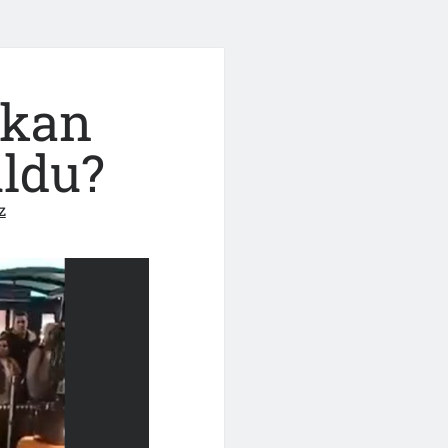
ıkan
uldu?
z