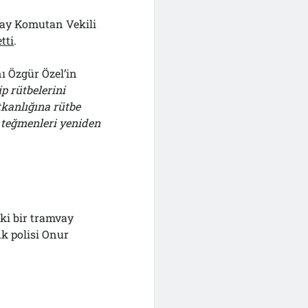
lay Komutan Vekili
etti
.
 Özgür Özel’in
p rütbelerini
tkanlığına rütbe
n teğmenleri yeniden
eki bir tramvay
k polisi Onur