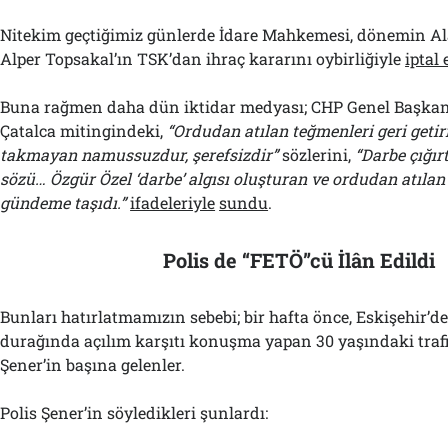
Nitekim geçtiğimiz günlerde İdare Mahkemesi, dönemin A
Alper Topsakal’ın TSK’dan ihraç kararını oybirliğiyle
iptal 
Buna rağmen daha dün iktidar medyası; CHP Genel Başkanı
Çatalca mitingindeki,
“Ordudan atılan teğmenleri geri getiri
takmayan namussuzdur, şerefsizdir”
sözlerini,
“Darbe çığır
sözü… Özgür Özel ‘darbe’ algısı oluşturan ve ordudan atıla
gündeme taşıdı.”
ifadeleriyle
sundu
.
Polis de “FETÖ”cü İlân Edildi
Bunları hatırlatmamızın sebebi; bir hafta önce, Eskişehir’d
durağında açılım karşıtı konuşma yapan 30 yaşındaki trafi
Şener’in başına gelenler.
Polis Şener’in söyledikleri şunlardı: