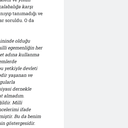
alabalığa karşı
anıyıp tanımadığı ve
r soruldu. O da
mininde olduğu
illi egemenliğin her
let adına kullanma
lemlerde
 yetkiyle devleti
edir yaşanan ve
gularla
siyasi dernekle
mat almadım.
dir. Milli
celerimi ifade
miştir. Bu da benim
n göstergesidir.