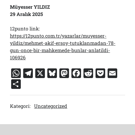
Müyesser YILDIZ
29 Aralık 2025
12punto link:
https://12punto.com.tr/yazarlar/muyesser-
yildiz/mehmet-akif-ersoy-tutuklanmadan-78-
gun-once-bir-mahkemede-bunlar-anlatildi-
106926
W
T
X
Bl
M
F
R
P
E
h
el
u
a
a
e
o
m
S
at
e
e
st
c
d
c
ai
h
s
gr
s
o
e
di
k
l
ar
Kategori:
Uncategorized
A
a
k
d
b
t
et
e
p
m
y
o
o
p
n
o