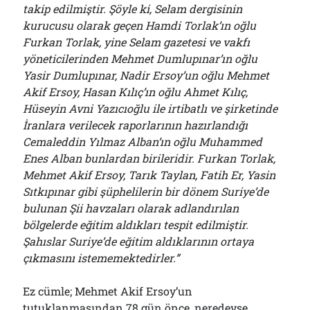
takip edilmiştir. Şöyle ki, Selam dergisinin
kurucusu olarak geçen Hamdi Torlak’ın oğlu
Furkan Torlak, yine Selam gazetesi ve vakfı
yöneticilerinden Mehmet Dumlupınar’ın oğlu
Yasir Dumlupınar, Nadir Ersoy’un oğlu Mehmet
Akif Ersoy, Hasan Kılıç’ın oğlu Ahmet Kılıç,
Hüseyin Avni Yazıcıoğlu ile irtibatlı ve şirketinde
İranlara verilecek raporlarının hazırlandığı
Cemaleddin Yılmaz Alban’ın oğlu Muhammed
Enes Alban bunlardan birileridir. Furkan Torlak,
Mehmet Akif Ersoy, Tarık Taylan, Fatih Er, Yasin
Sıtkıpınar gibi şüphelilerin bir dönem Suriye’de
bulunan Şii havzaları olarak adlandırılan
bölgelerde eğitim aldıkları tespit edilmiştir.
Şahıslar Suriye’de eğitim aldıklarının ortaya
çıkmasını istememektedirler.”
Ez cümle; Mehmet Akif Ersoy’un
tutuklanmasından
78 gün önce, neredeyse