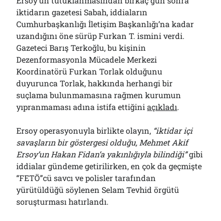
Ersoy’un tutuklanmasından birkaç gün sonra
iktidarın gazetesi Sabah, iddiaların
Cumhurbaşkanlığı İletişim Başkanlığı’na kadar
uzandığını öne sürüp Furkan T. ismini verdi.
Gazeteci Barış Terkoğlu, bu kişinin
Dezenformasyonla Mücadele Merkezi
Koordinatörü Furkan Torlak olduğunu
duyurunca Torlak, hakkında herhangi bir
suçlama bulunmamasına rağmen kurumun
yıpranmaması adına istifa ettiğini
açıkladı
.
Ersoy operasyonuyla birlikte olayın,
“iktidar içi
savaşların bir göstergesi olduğu, Mehmet Akif
Ersoy’un Hakan Fidan’a yakınlığıyla bilindiği”
gibi
iddialar gündeme getirilirken, en çok da geçmişte
“FETÖ”cü savcı ve polisler tarafından
yürütüldüğü söylenen Selam Tevhid örgütü
soruşturması hatırlandı.