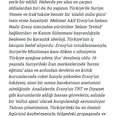
yerle bir edildi. Haberde yer alan en çarpıcı
iddialardan biri de, bu yapının Türkiye’de Suriye,
Yemen ve Irak’takine benzer bir ‘silahlı milis gücü’
tesis etme hayaliydi. Mehmet Akif Ersoy’un babası
Nadir Ersoy üzerinden yürütülen ‘Selam Tevhid’
bağlantıları ve Kasım Süleymani hayranlığıyla
beslenen bu karanlık ideoloji, Türkiye’nin iç
barışını hedef alıyordu. Ersoy’un tutuklanmasıyla,
Suriye’de Müslüman kanı döken o zihniyetin
Türkiye ayağına adeta ‘dur’ denilmiş oldu. 16
yaşında Suriye’deki İran merkezlerinde ‘havza
eğitimi’ alan ve ardından devletin en kritik
kurumlarında roket hızıyla yükselen Ersoy’un
hikâyesi, sinsi bir sızma harekatının anatomisi
niteliğinde. Analizlerde, Ersoy’un TRT ve Diyanet
gibi kurumlarda aldığı hassas görevlerin, aslında
bir ‘nüfuz ajanı’ olarak kurgulandığı savunuluyor.
Tahran yönetiminin, Türkiye’deki bu en önemli
figürünü kaybetmesiyle, bölgedeki propaganda ve