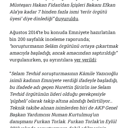
Müsteşarı Hakan Fidan’dan İçişleri Bakanı Efkan
Ala’ya kadar 7 binden fazla ismi ‘terör örgütü
üyesi’ diye dinlediği”
duyuruldu
.
Ağustos 2014’te bu konuda Emniyete hazırlatılan
bin 200 sayfalık inceleme raporunda;
“soruşturmanın Selâm örgütünü ortaya çıkartmak
amacıyla başladığı, ancak amacından saptırıldığı”
vurgulanırken, şu ayrıntılara
yer verildi
:
“
Selam Tevhid soruşturmasının Kâmile Yazıcıoğlu
isimli kadının Emniyete verdiği ifadeyle başladığı,
bu ifadede adı geçen Nurettin Şirin’in ise Selam
Tevhid örgütünün lideri olduğu gerekçesiyle
‘şüpheli’ olarak takip altına alındığı belirtiliyor…
Teknik takibe alınan isimlerden biri de AKP Genel
Başkan Yardımcısı Numan Kurtulmuş’un
danışmanı Furkan Torlak. Furkan Torlak’ın Eylül