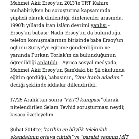
Mehmet Akif Ersoy’un 2013’te TRT Kahire
muhabiriyken bu soruşturma kapsamında
şüpheli olarak dinlendiği, dinlenenler arasında;
1990’lı yıllarda İran İslâm devrimi
yanlısı
-
Ersoy’un babası- Nadir Ersoy’un da bulunduğu,
telefon konuşmalarının birisinde baba Ersoy’un
oğlunu Suriye’ye eğitime gönderdiğinin ve
yanında Furkan Torlak’ın da bulunduğunun
öğrenildiği
anlatıldı
… Ayrıca sosyal medyada;
Mehmet Akif Ersoy’un Şam’daki bir Şii okulunda
eğitim gördüğü, babasının,
“Onu İran’a adadım.”
dediği şeklinde iddialar
dillendirildi
.
17/25 Aralık’tan sonra
“FETÖ kumpası”
olarak
nitelendirilen Selam Tevhid soruşturması neydi;
kısaca özetleyelim:
Şubat 2014’te;
“tarihin en büyük telekulak
skandalının ortaya çıktığı”
ve
“paralel yapının MİT