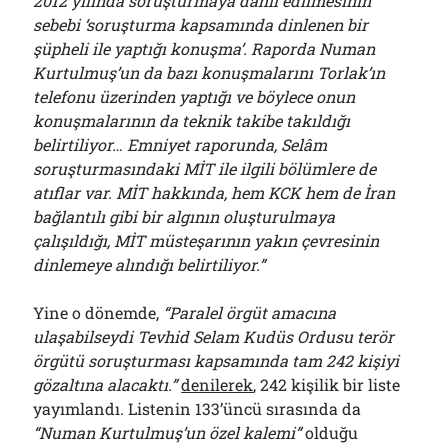
2012 yılında soruşturmaya dahil edilmesinin
sebebi ‘soruşturma kapsamında dinlenen bir
şüpheli ile yaptığı konuşma’. Raporda Numan
Kurtulmuş’un da bazı konuşmalarını Torlak’ın
telefonu üzerinden yaptığı ve böylece onun
konuşmalarının da teknik takibe takıldığı
belirtiliyor… Emniyet raporunda, Selâm
soruşturmasındaki MİT ile ilgili bölümlere de
atıflar var. MİT hakkında, hem KCK hem de İran
bağlantılı gibi bir algının oluşturulmaya
çalışıldığı, MİT müsteşarının yakın çevresinin
dinlemeye alındığı belirtiliyor.”
Yine o dönemde,
“Paralel örgüt amacına
ulaşabilseydi Tevhid Selam Kudüs Ordusu terör
örgütü soruşturması kapsamında tam 242 kişiyi
gözaltına alacaktı.”
denilerek
, 242 kişilik bir liste
yayımlandı. Listenin 133’üncü sırasında da
“Numan Kurtulmuş’un özel kalemi”
olduğu