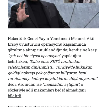
Çağırdı!..
31/07/2026
Arşivler
Arşivler
Habertürk Genel Yayın Yönetmeni Mehmet Akif
Ersoy uyuşturucu operasyonu kapsamında
gözaltına alınıp tutuklandığında; kendisine karşı
“çok net bir siyasi operasyon”
yapıldığını
belirtirken,
“Daha önce FETÖ tarafından
telefonlarım dinlenmişti… Türkiye’de hukukun
geldiği noktayı pek çoğumuz biliyoruz, beni
tutuklamayı kafaya koyduklarını düşünüyorum.”
dedi
. Ardından ise
“maksadını aştığını”
, o
sözleriyle adli makamları hedef almadığını
bildirdi
.