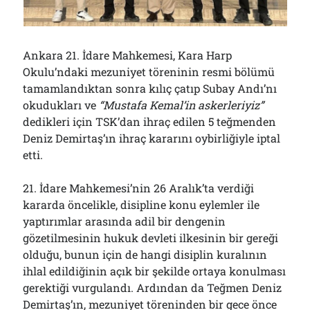
Çağırdı!..
31/07/2026
Ankara 21. İdare Mahkemesi, Kara Harp
Okulu’ndaki mezuniyet töreninin resmi bölümü
Arşivler
tamamlandıktan sonra kılıç çatıp Subay Andı’nı
Arşivler
okudukları ve
“Mustafa Kemal’in askerleriyiz”
dedikleri için TSK’dan ihraç edilen 5 teğmenden
Deniz Demirtaş’ın ihraç kararını oybirliğiyle iptal
etti.
21. İdare Mahkemesi’nin 26 Aralık’ta verdiği
kararda öncelikle, disipline konu eylemler ile
yaptırımlar arasında adil bir dengenin
gözetilmesinin hukuk devleti ilkesinin bir gereği
olduğu, bunun için de hangi disiplin kuralının
ihlal edildiğinin açık bir şekilde ortaya konulması
gerektiği vurgulandı. Ardından da Teğmen Deniz
Demirtaş’ın, mezuniyet töreninden bir gece önce