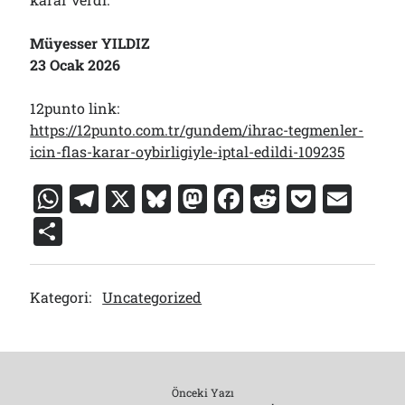
Müyesser YILDIZ
23 Ocak 2026
12punto link:
https://12punto.com.tr/gundem/ihrac-tegmenler-
icin-flas-karar-oybirligiyle-iptal-edildi-109235
W
T
X
Bl
M
F
R
P
E
h
el
u
a
a
e
o
m
S
at
e
e
st
c
d
c
ai
h
s
gr
s
o
e
di
k
l
ar
Kategori:
Uncategorized
A
a
k
d
b
t
et
e
p
m
y
o
o
p
n
o
k
Önceki Yazı