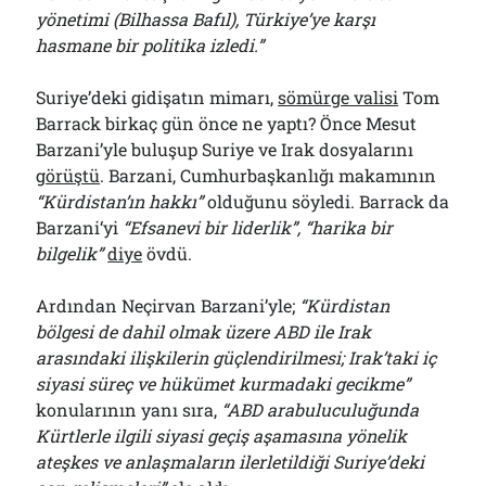
yönetimi (Bilhassa Bafıl), Türkiye’ye karşı
hasmane bir politika izledi.”
Suriye’deki gidişatın mimarı,
sömürge valisi
Tom
Barrack birkaç gün önce ne yaptı? Önce Mesut
Barzani’yle buluşup Suriye ve Irak dosyalarını
görüştü
. Barzani, Cumhurbaşkanlığı makamının
“Kürdistan’ın hakkı”
olduğunu söyledi. Barrack da
Barzani‘yi
“Efsanevi bir liderlik”, “harika bir
bilgelik”
diye
övdü.
Ardından Neçirvan Barzani’yle;
“Kürdistan
bölgesi de dahil olmak üzere ABD ile Irak
arasındaki ilişkilerin güçlendirilmesi; Irak’taki iç
siyasi süreç ve hükümet kurmadaki gecikme”
konularının yanı sıra,
“ABD arabuluculuğunda
Kürtlerle ilgili siyasi geçiş aşamasına yönelik
ateşkes ve anlaşmaların ilerletildiği Suriye’deki