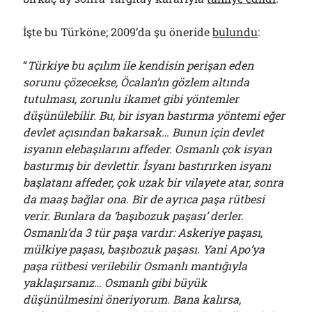
İşte bu Türköne; 2009’da şu öneride
bulundu
:
“
Türkiye bu açılım ile kendisin perişan eden
sorunu çözecekse, Öcalan’ın gözlem altında
tutulması, zorunlu ikamet gibi yöntemler
düşünülebilir. Bu, bir isyan bastırma yöntemi eğer
devlet açısından bakarsak… Bunun için devlet
isyanın elebaşılarını affeder. Osmanlı çok isyan
bastırmış bir devlettir. İsyanı bastırırken isyanı
başlatanı affeder, çok uzak bir vilayete atar, sonra
da maaş bağlar ona. Bir de ayrıca paşa rütbesi
verir. Bunlara da ‘başıbozuk paşası’ derler.
Osmanlı’da 3 tür paşa vardır: Askeriye paşası,
mülkiye paşası, başıbozuk paşası. Yani Apo’ya
paşa rütbesi verilebilir Osmanlı mantığıyla
yaklaşırsanız… Osmanlı gibi büyük
düşünülmesini öneriyorum. Bana kalırsa,