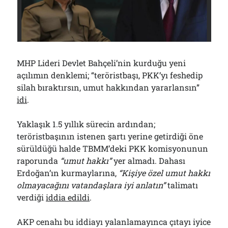
Çağırdı!..
31/07/2026
Arşivler
MHP Lideri Devlet Bahçeli’nin kurduğu yeni
Arşivler
açılımın denklemi; “teröristbaşı, PKK’yı feshedip
silah bıraktırsın, umut hakkından yararlansın”
idi
.
Yaklaşık 1.5 yıllık sürecin ardından;
teröristbaşının istenen şartı yerine getirdiği öne
sürüldüğü halde TBMM’deki PKK komisyonunun
raporunda
“umut hakkı”
yer almadı. Dahası
Erdoğan’ın kurmaylarına,
“Kişiye özel umut hakkı
olmayacağını vatandaşlara iyi anlatın”
talimatı
verdiği
iddia edildi
.
AKP cenahı bu iddiayı yalanlamayınca çıtayı iyice