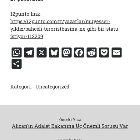
12punto link:
https://12punto.com.tr/yazarlar/muyesser-
yildiz/bahceli-teroristbasina-ne-gibi-bir-statu-
istiyor-112209
W
T
X
Bl
M
F
R
P
E
h
el
u
a
a
e
o
m
S
at
e
e
st
c
d
c
ai
h
s
gr
s
o
e
di
k
l
ar
Kategori:
Uncategorized
A
a
k
d
b
t
et
e
p
m
y
o
o
p
n
o
k
Önceki Yazı
Alican’ın Adalet Bakanına Üç Önemli Sorusu Var