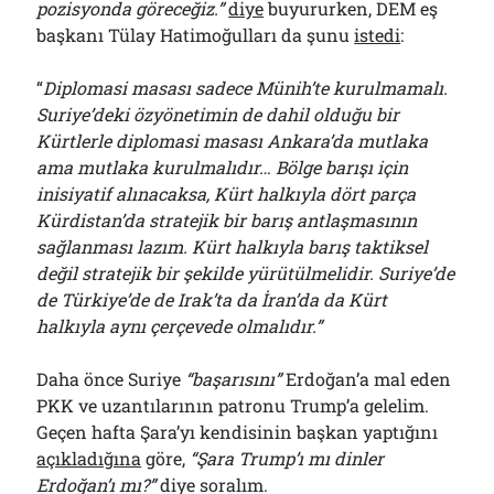
pozisyonda göreceğiz.”
diye
buyururken, DEM eş
başkanı Tülay Hatimoğulları da şunu
istedi
:
“
Diplomasi masası sadece Münih’te kurulmamalı.
Suriye’deki özyönetimin de dahil olduğu bir
Kürtlerle diplomasi masası Ankara’da mutlaka
ama mutlaka kurulmalıdır… Bölge barışı için
inisiyatif alınacaksa, Kürt halkıyla dört parça
Kürdistan’da stratejik bir barış antlaşmasının
sağlanması lazım. Kürt halkıyla barış taktiksel
değil stratejik bir şekilde yürütülmelidir. Suriye’de
de Türkiye’de de Irak’ta da İran’da da Kürt
halkıyla aynı çerçevede olmalıdır.”
Daha önce Suriye
“başarısını”
Erdoğan’a mal eden
PKK ve uzantılarının patronu Trump’a gelelim.
Geçen hafta Şara’yı kendisinin başkan yaptığını
açıkladığına
göre,
“Şara Trump’ı mı dinler
Erdoğan’ı mı?”
diye soralım.