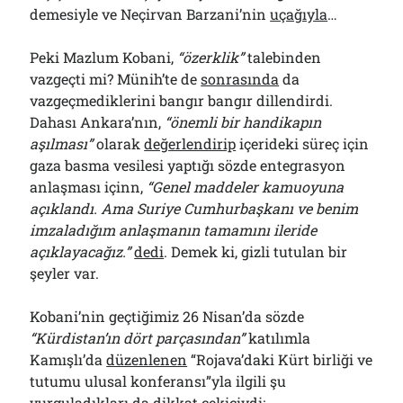
demesiyle ve Neçirvan Barzani’nin
uçağıyla
…
Peki Mazlum Kobani,
“özerklik”
talebinden
vazgeçti mi? Münih’te de
sonrasında
da
vazgeçmediklerini bangır bangır dillendirdi.
Dahası Ankara’nın,
“önemli bir handikapın
aşılması”
olarak
değerlendirip
içerideki süreç için
gaza basma vesilesi yaptığı sözde entegrasyon
anlaşması içinn,
“Genel maddeler kamuoyuna
açıklandı. Ama Suriye Cumhurbaşkanı ve benim
imzaladığım anlaşmanın tamamını ileride
açıklayacağız.”
dedi
. Demek ki, gizli tutulan bir
şeyler var.
Kobani’nin geçtiğimiz 26 Nisan’da sözde
“Kürdistan’ın dört parçasından”
katılımla
Kamışlı’da
düzenlenen
“Rojava’daki Kürt birliği ve
tutumu ulusal konferansı”yla ilgili şu
vurguladıkları
da dikkat çekiciydi: