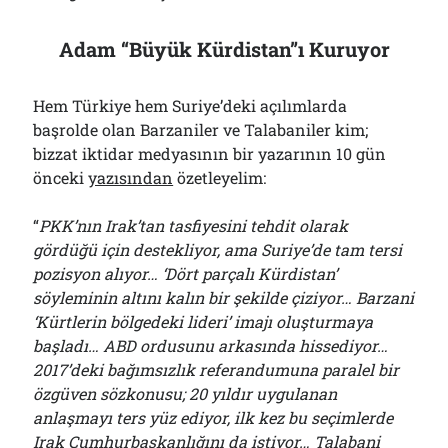
Adam “Büyük Kürdistan”ı Kuruyor
Hem Türkiye hem Suriye’deki açılımlarda
başrolde olan Barzaniler ve Talabaniler kim;
bizzat iktidar medyasının bir yazarının 10 gün
önceki
yazısından
özetleyelim:
“
PKK’nın Irak’tan tasfiyesini tehdit olarak
gördüğü için destekliyor, ama Suriye’de tam tersi
pozisyon alıyor… ‘Dört parçalı Kürdistan’
söyleminin altını kalın bir şekilde çiziyor… Barzani
‘Kürtlerin bölgedeki lideri’ imajı oluşturmaya
başladı… ABD ordusunu arkasında hissediyor…
2017’deki bağımsızlık referandumuna paralel bir
özgüven sözkonusu; 20 yıldır uygulanan
anlaşmayı ters yüz ediyor, ilk kez bu seçimlerde
Irak Cumhurbaşkanlığını da istiyor… Talabani