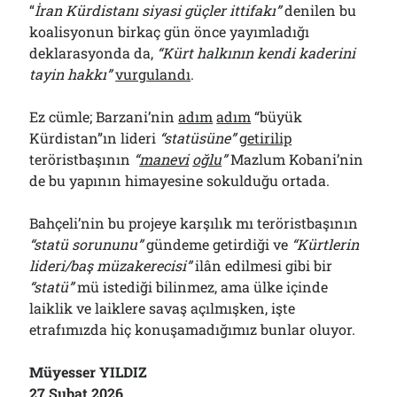
“
İran Kürdistanı siyasi güçler ittifakı”
denilen bu
koalisyonun birkaç gün önce yayımladığı
deklarasyonda da,
“Kürt halkının kendi kaderini
tayin hakkı”
vurgulandı
.
Ez cümle; Barzani’nin
adım
adım
“büyük
Kürdistan”ın lideri
“statüsüne”
getirilip
teröristbaşının
“
manevi
oğlu
”
Mazlum Kobani’nin
de bu yapının himayesine sokulduğu ortada.
Bahçeli’nin bu projeye karşılık mı teröristbaşının
“statü sorununu”
gündeme getirdiği ve
“Kürtlerin
lideri/baş müzakerecisi”
ilân edilmesi gibi bir
“statü”
mü istediği bilinmez, ama ülke içinde
laiklik ve laiklere savaş açılmışken, işte
etrafımızda hiç konuşamadığımız bunlar oluyor.
Müyesser YILDIZ
27 Şubat 2026