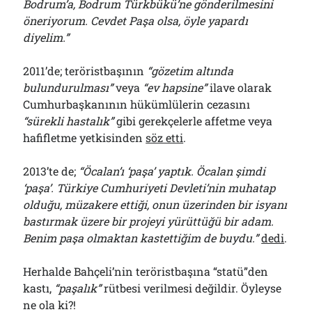
Bodrum’a, Bodrum Türkbükü’ne gönderilmesini
öneriyorum. Cevdet Paşa olsa, öyle yapardı
diyelim.”
2011’de; teröristbaşının
“gözetim altında
bulundurulması”
veya
“ev hapsine”
ilave olarak
Cumhurbaşkanının hükümlülerin cezasını
“sürekli hastalık”
gibi gerekçelerle affetme veya
hafifletme yetkisinden
söz etti
.
2013’te de;
“Öcalan’ı ‘paşa’ yaptık. Öcalan şimdi
‘paşa’. Türkiye Cumhuriyeti Devleti’nin muhatap
olduğu, müzakere ettiği, onun üzerinden bir isyanı
bastırmak üzere bir projeyi yürüttüğü bir adam.
Benim paşa olmaktan kastettiğim de buydu.”
dedi
.
Herhalde Bahçeli’nin teröristbaşına “statü”den
kastı,
“paşalık”
rütbesi verilmesi değildir. Öyleyse
ne ola ki?!