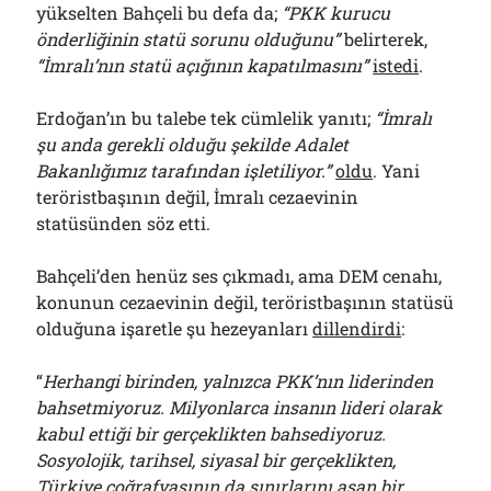
yükselten Bahçeli bu defa da;
“PKK kurucu
önderliğinin statü sorunu olduğunu”
belirterek,
“İmralı’nın statü açığının kapatılmasını”
istedi
.
Erdoğan’ın bu talebe tek cümlelik yanıtı;
“İmralı
şu anda gerekli olduğu şekilde Adalet
Bakanlığımız tarafından işletiliyor.”
oldu
. Yani
teröristbaşının değil, İmralı cezaevinin
statüsünden söz etti.
Bahçeli’den henüz ses çıkmadı, ama DEM cenahı,
konunun cezaevinin değil, teröristbaşının statüsü
olduğuna işaretle şu hezeyanları
dillendirdi
:
“
Herhangi birinden, yalnızca PKK’nın liderinden
bahsetmiyoruz. Milyonlarca insanın lideri olarak
kabul ettiği bir gerçeklikten bahsediyoruz.
Sosyolojik, tarihsel, siyasal bir gerçeklikten,
Türkiye coğrafyasının da sınırlarını aşan bir