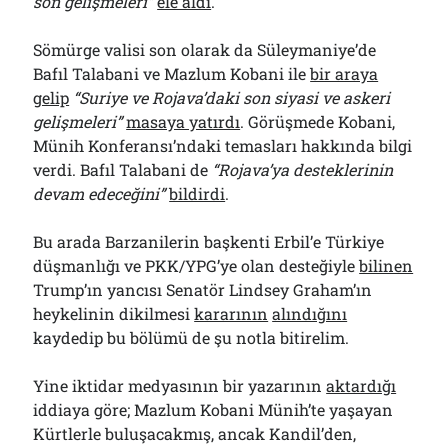
son gelişmeleri”
ele aldı
.
Sömürge valisi son olarak da Süleymaniye’de
Bafıl Talabani ve Mazlum Kobani ile
bir araya
gelip
“Suriye ve Rojava’daki son siyasi ve askeri
gelişmeleri”
masaya yatırdı
. Görüşmede Kobani,
Münih Konferansı’ndaki temasları hakkında bilgi
verdi. Bafıl Talabani de
“Rojava’ya desteklerinin
devam edeceğini”
bildirdi
.
Bu arada Barzanilerin başkenti Erbil’e Türkiye
düşmanlığı ve PKK/YPG’ye olan desteğiyle
bilinen
Trump’ın yancısı Senatör Lindsey Graham’ın
heykelinin dikilmesi
kararının
alındığını
kaydedip bu bölümü de şu notla bitirelim.
Yine iktidar medyasının bir yazarının
aktardığı
iddiaya göre; Mazlum Kobani Münih’te yaşayan
Kürtlerle buluşacakmış, ancak Kandil’den,