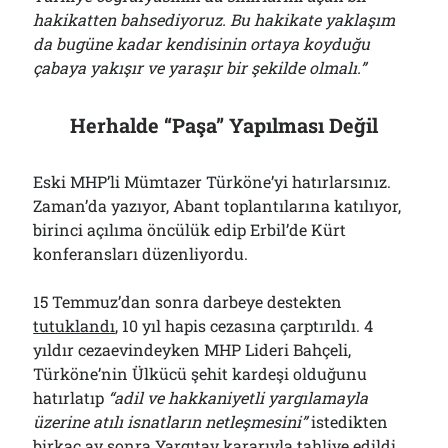
hakikatten bahsediyoruz. Bu hakikate yaklaşım
da bugüne kadar kendisinin ortaya koyduğu
çabaya yakışır ve yaraşır bir şekilde olmalı.”
Herhalde “Paşa” Yapılması Değil
Eski MHP’li Mümtazer Türköne’yi hatırlarsınız.
Zaman’da yazıyor, Abant toplantılarına katılıyor,
birinci açılıma öncülük edip Erbil’de Kürt
konferansları düzenliyordu.
15 Temmuz’dan sonra darbeye destekten
tutuklandı
, 10 yıl hapis cezasına çarptırıldı. 4
yıldır cezaevindeyken MHP Lideri Bahçeli,
Türköne’nin Ülkücü şehit kardeşi olduğunu
hatırlatıp
“adil ve hakkaniyetli yargılamayla
üzerine atılı isnatların netleşmesini”
istedikten
birkaç ay sonra Yargıtay kararıyla
tahliye edildi
.