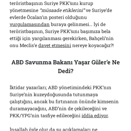
teröristbaşının Suriye PKK’sını kurup
yönetmesine
“müsaade etiklerini”
ve Suriye’de
evlerde Öcalan’ın posteri olduğunu
vurgulamasından
buraya gelinmesi… İyi de
teröristbaşının, Suriye PKK’sını başımıza bela
ettiği için yargılanması gerekirken, Bahçeli’nin
onu Meclis’e
davet etmesini
nereye koyacağız?!
ABD Savunma Bakanı Yaşar Güler’e Ne
Dedi?
İktidar yazarları; ABD yönetimindeki PKK’nın
Suriye’nin kuzeydoğusunda tutunmaya
çalıştığını, ancak bu fırtınanın önünde kimsenin
duramayacağını, ABD’nin de çekileceğini ve
PKK/YPG’nin tasfiye edileceğini
iddia ediyor
.
İnşallah öyle olur da şu açıklamaları ne