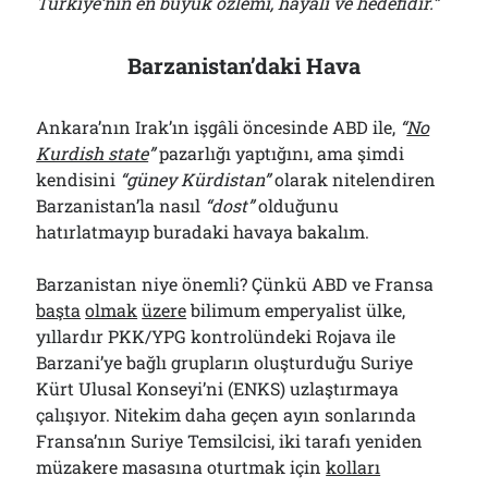
Türkiye’nin en büyük özlemi, hayali ve hedefidir.”
Barzanistan’daki Hava
Ankara’nın Irak’ın işgâli öncesinde ABD ile,
“
No
Kurdish state
”
pazarlığı yaptığını, ama şimdi
kendisini
“güney Kürdistan”
olarak nitelendiren
Barzanistan’la nasıl
“dost”
olduğunu
hatırlatmayıp buradaki havaya bakalım.
Barzanistan niye önemli? Çünkü ABD ve Fransa
başta
olmak
üzere
bilimum emperyalist ülke,
yıllardır PKK/YPG kontrolündeki Rojava ile
Barzani’ye bağlı grupların oluşturduğu Suriye
Kürt Ulusal Konseyi’ni (ENKS) uzlaştırmaya
çalışıyor. Nitekim daha geçen ayın sonlarında
Fransa’nın Suriye Temsilcisi, iki tarafı yeniden
müzakere masasına oturtmak için
kolları