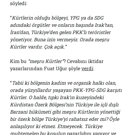
söyledi:
“
Kürtlerin olduğu bölgeyi, YPG ya da SDG
adındaki örgütler ve onların başında Irak’tan,
İran’dan, Türkiye’den gelen PKK’lı teröristler
yönetiyor. Buna izin vermeyiz. Orada meşru
Kürtler vardır. Çok açık.”
Kim bu
“meşru Kürtler”
? Cevabını iktidar
yazarlarından Fuat Uğur şöyle
verdi
:
“
Tabii ki bölgenin kadim ve organik halkı olan,
orada yüzyıllardır yaşayan PKK-YPG-SDG karşıtı
Kürtler. O halde, tıpkı Irak’ın kuzeyindeki
Kürdistan Özerk Bölgesi’nin Türkiye ile içli dışlı
Barzani hükümeti gibi meşru Kürtlerin yönettiği
bir özerk bölge Türkiye’yi rahatsız eder mi? Öyle
anlaşılıyor ki etmez. Etmeyecek. Türkiye
muhtemelen bu koşulun pazarlığını yapıyor ve