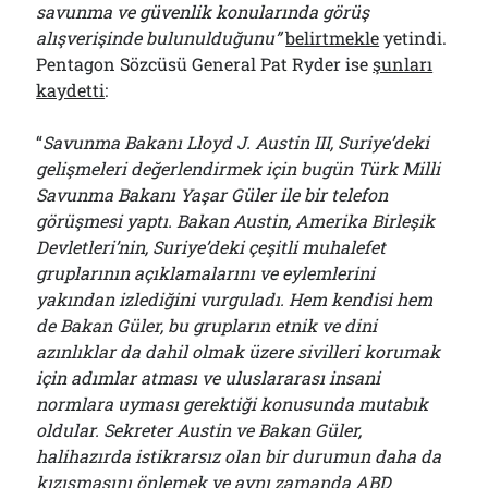
savunma ve güvenlik konularında görüş
alışverişinde bulunulduğunu”
belirtmekle
yetindi.
Pentagon Sözcüsü General Pat Ryder ise
şunları
kaydetti
:
“
Savunma Bakanı Lloyd J. Austin III, Suriye’deki
gelişmeleri değerlendirmek için bugün Türk Milli
Savunma Bakanı Yaşar Güler ile bir telefon
görüşmesi yaptı. Bakan Austin, Amerika Birleşik
Devletleri’nin, Suriye’deki çeşitli muhalefet
gruplarının açıklamalarını ve eylemlerini
yakından izlediğini vurguladı. Hem kendisi hem
de Bakan Güler, bu grupların etnik ve dini
azınlıklar da dahil olmak üzere sivilleri korumak
için adımlar atması ve uluslararası insani
normlara uyması gerektiği konusunda mutabık
oldular. Sekreter Austin ve Bakan Güler,
halihazırda istikrarsız olan bir durumun daha da
kızışmasını önlemek ve aynı zamanda ABD