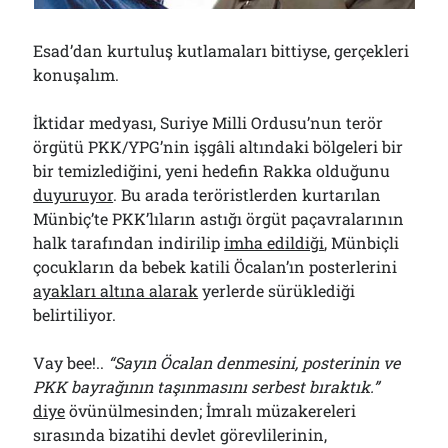
Çağırdı!..
31/07/2026
Esad’dan kurtuluş kutlamaları bittiyse, gerçekleri
konuşalım.
Arşivler
İktidar medyası, Suriye Milli Ordusu’nun terör
Arşivler
örgütü PKK/YPG’nin işgâli altındaki bölgeleri bir
bir temizlediğini, yeni hedefin Rakka olduğunu
duyuruyor
. Bu arada teröristlerden kurtarılan
Münbiç’te PKK’lıların astığı örgüt paçavralarının
halk tarafından indirilip
imha edildiği
, Münbiçli
çocukların da bebek katili Öcalan’ın posterlerini
ayakları altına alarak
yerlerde sürüklediği
belirtiliyor.
Vay bee!..
“Sayın Öcalan denmesini, posterinin ve
PKK bayrağının taşınmasını serbest bıraktık.”
diye
övünülmesinden; İmralı müzakereleri
sırasında bizatihi devlet görevlilerinin,