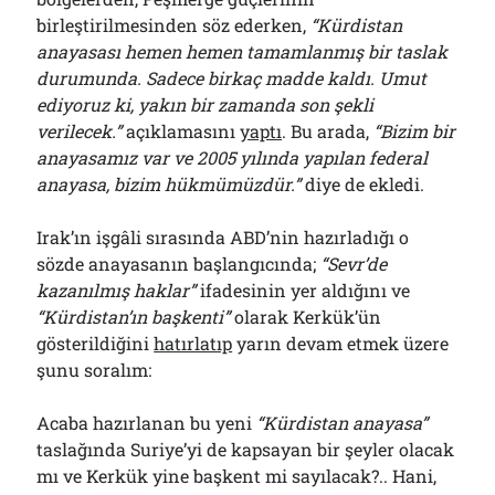
birleştirilmesinden söz ederken,
“Kürdistan
anayasası hemen hemen tamamlanmış bir taslak
durumunda. Sadece birkaç madde kaldı. Umut
ediyoruz ki, yakın bir zamanda son şekli
verilecek.”
açıklamasını
yaptı
. Bu arada,
“Bizim bir
anayasamız var ve 2005 yılında yapılan federal
anayasa, bizim hükmümüzdür.”
diye de ekledi.
Irak’ın işgâli sırasında ABD’nin hazırladığı o
sözde anayasanın başlangıcında;
“Sevr’de
kazanılmış haklar”
ifadesinin yer aldığını ve
“Kürdistan’ın başkenti”
olarak Kerkük’ün
gösterildiğini
hatırlatıp
yarın devam etmek üzere
şunu soralım:
Acaba hazırlanan bu yeni
“Kürdistan anayasa”
taslağında Suriye’yi de kapsayan bir şeyler olacak
mı ve Kerkük yine başkent mi sayılacak?.. Hani,