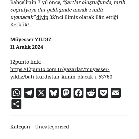
Bahçeli’nin 7 yıl önce,
“Şartlar oluştuğunda, tarih
coğrafyaya dar geldiğinde misak-ı milli
uyanacak”
diyip
82’nci ilimiz olarak ilân ettiği
Kerkük!..
Müyesser YILDIZ
11 Aralık 2024
12punto link:
https://12punto.com.tr/yazarlar/muyesser-
yildiz/bati-kurdistan-kimin-olacak-i-63760
W
T
X
Bl
M
F
R
P
E
h
el
u
a
a
e
o
m
S
at
e
e
st
c
d
c
ai
h
s
gr
s
o
e
di
k
l
ar
Kategori:
Uncategorized
A
a
k
d
b
t
et
e