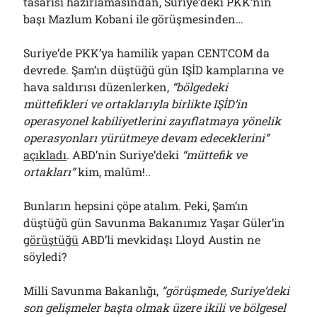
tasarısı hazırlamasından, Suriye’deki PKK’nın
başı Mazlum Kobani ile görüşmesinden…
Suriye’de PKK’ya hamilik yapan CENTCOM da
devrede. Şam’ın düştüğü gün IŞİD kamplarına ve
hava saldırısı düzenlerken,
“bölgedeki
müttefikleri ve ortaklarıyla birlikte IŞİD’in
operasyonel kabiliyetlerini zayıflatmaya yönelik
operasyonları yürütmeye devam edeceklerini”
açıkladı
. ABD’nin Suriye’deki
“müttefik ve
ortakları”
kim, malûm!..
Bunların hepsini çöpe atalım. Peki, Şam’ın
düştüğü gün Savunma Bakanımız Yaşar Güler’in
görüştüğü
ABD’li mevkidaşı Lloyd Austin ne
söyledi?
Milli Savunma Bakanlığı,
“görüşmede, Suriye’deki
son gelişmeler başta olmak üzere ikili ve bölgesel