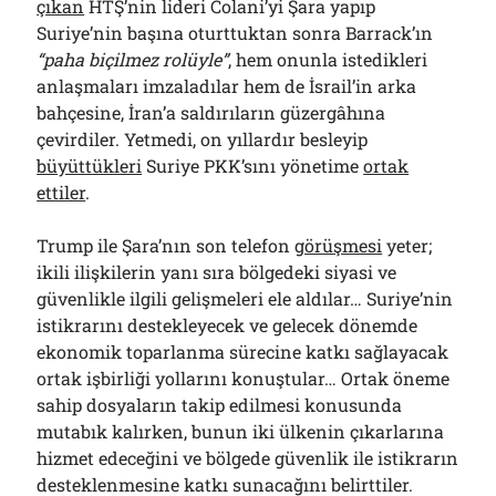
çıkan
HTŞ’nin lideri Colani’yi Şara yapıp
Suriye’nin başına oturttuktan sonra Barrack’ın
“paha biçilmez rolüyle”
, hem onunla istedikleri
anlaşmaları imzaladılar hem de İsrail’in arka
bahçesine, İran’a saldırıların güzergâhına
çevirdiler. Yetmedi, on yıllardır besleyip
büyüttükleri
Suriye PKK’sını yönetime
ortak
ettiler
.
Trump ile Şara’nın son telefon
görüşmesi
yeter;
ikili ilişkilerin yanı sıra bölgedeki siyasi ve
güvenlikle ilgili gelişmeleri ele aldılar… Suriye’nin
istikrarını destekleyecek ve gelecek dönemde
ekonomik toparlanma sürecine katkı sağlayacak
ortak işbirliği yollarını konuştular… Ortak öneme
sahip dosyaların takip edilmesi konusunda
mutabık kalırken, bunun iki ülkenin çıkarlarına
hizmet edeceğini ve bölgede güvenlik ile istikrarın
desteklenmesine katkı sunacağını belirttiler.