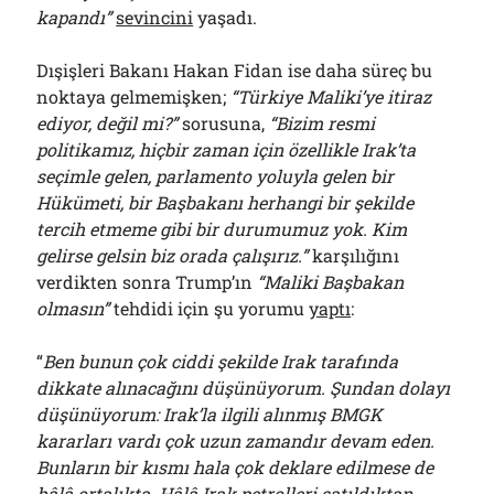
kapandı”
sevincini
yaşadı.
Dışişleri Bakanı Hakan Fidan ise daha süreç bu
noktaya gelmemişken;
“Türkiye Maliki’ye itiraz
ediyor, değil mi?”
sorusuna,
“Bizim resmi
politikamız, hiçbir zaman için özellikle Irak’ta
seçimle gelen, parlamento yoluyla gelen bir
Hükümeti, bir Başbakanı herhangi bir şekilde
tercih etmeme gibi bir durumumuz yok. Kim
gelirse gelsin biz orada çalışırız.”
karşılığını
verdikten sonra Trump’ın
“Maliki Başbakan
olmasın”
tehdidi için şu yorumu
yaptı
:
“
Ben bunun çok ciddi şekilde Irak tarafında
dikkate alınacağını düşünüyorum. Şundan dolayı
düşünüyorum: Irak’la ilgili alınmış BMGK
kararları vardı çok uzun zamandır devam eden.
Bunların bir kısmı hala çok deklare edilmese de
hâlâ ortalıkta. Hâlâ Irak petrolleri satıldıktan