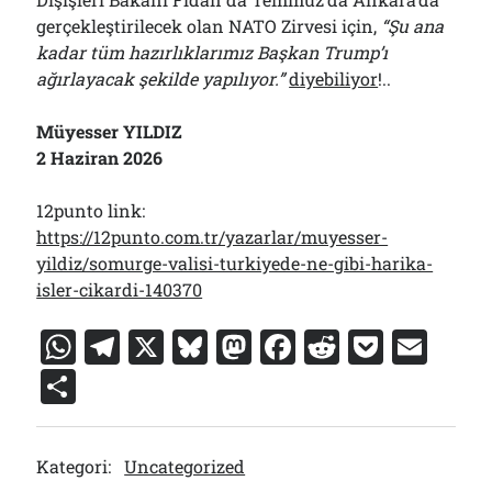
gerçekleştirilecek olan NATO Zirvesi için,
“Şu ana
kadar tüm hazırlıklarımız Başkan Trump’ı
ağırlayacak şekilde yapılıyor.”
diyebiliyor
!..
Müyesser YILDIZ
2 Haziran 2026
12punto link:
https://12punto.com.tr/yazarlar/muyesser-
yildiz/somurge-valisi-turkiyede-ne-gibi-harika-
isler-cikardi-140370
W
T
X
Bl
M
F
R
P
E
h
el
u
a
a
e
o
m
S
at
e
e
st
c
d
c
ai
h
s
gr
s
o
e
di
k
l
ar
Kategori:
Uncategorized
A
a
k
d
b
t
et
e