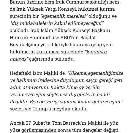
Bunun üzerine hem
Irak Cumhurbaşkanlığı
hem
de
Irak Yüksek Yargı Konseyi
, hükümet kurma
sürecinin bir
“egemenlik meselesi”
olduğunu ve
“dış müdahalelerin kabul edilmeyeceğini”
açıkladı. Irak İslâm Yüksek Konseyi Başkanı
Humam Hammudi ise ABD’nin Bağdat
Büyükelçiliği yetkilileriyle bir araya gelip yeni
hükümetin kurulması sürecinde
“karşılıklı
anlayış”
çağrısında
bulundu
.
Hedefteki isim Maliki de,
“Ülkeme, egemenliğimize
ve halkımın iradesine duyduğum saygı gereği geri
adım atmıyorum. Irak’ta kime oy verilip
verilmeyeceğini söylemek dış güçlerin haddi
değildir. Ben bu yarışı sonuna kadar götüreceğim.”
sözleriyle
Trump’a meydan okudu.
Ancak 27 Şubat’ta Tom Barrack’ın Maliki ile yüz
yüze
görüşmesinden
sonra tüm dengeler değişti.