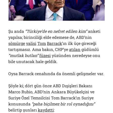
01/08/2026
Arşivler
Şu anda
“Türkiye’de en nefret edilen kim”
anketi
Arşivler
yapılsa; birinciliği elde edemese de, ABD’nin
sömürge
valisi
Tom
Barrack
’ın ilk üçe gireceği
tartışmasız. Ama bakın, CHP’ye
atılan
güdümlü
“mutlak butlan”
füzesi
yüzünden neredeyse onu
bile unutacak hale geldik.
Oysa Barrack cenahında da önemli gelişmeler var.
Şöyle ki; dört gün önce ABD Dışişleri Bakanı
Marco Rubio, ABD’nin Ankara Büyükelçisi ve
Suriye Özel Temsilcisi Tom Barrack’ın Suriye
konusunda
“paha biçilmez bir rol oynadığını”
belirtip şunları
kaydetti
: