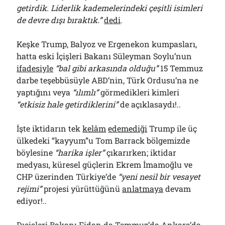
getirdik. Liderlik kademelerindeki çeşitli isimleri
de devre dışı bıraktık.”
dedi
.
Keşke Trump, Balyoz ve Ergenekon kumpasları,
hatta eski İçişleri Bakanı Süleyman Soylu’nun
ifadesiyle
“bal gibi arkasında olduğu”
15 Temmuz
darbe teşebbüsüyle ABD’nin, Türk Ordusu’na ne
yaptığını veya
“ılımlı”
görmedikleri kimleri
“etkisiz hale getirdiklerini”
de açıklasaydı!..
İşte iktidarın tek
kelâm
edemediği
Trump ile üç
ülkedeki “kayyum”u Tom Barrack bölgemizde
böylesine
“harika işler”
çıkarırken; iktidar
medyası, küresel güçlerin Ekrem İmamoğlu ve
CHP üzerinden Türkiye’de
“yeni nesil bir vesayet
rejimi”
projesi yürüttüğünü
anlatmaya
devam
ediyor!..
Dışişleri Bakanı Fidan da Temmuz’da Ankara’da