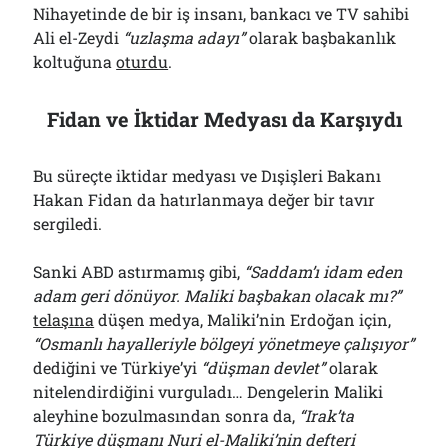
Nihayetinde de bir iş insanı, bankacı ve TV sahibi
Ali el-Zeydi
“uzlaşma adayı”
olarak başbakanlık
koltuğuna
oturdu
.
Fidan ve İktidar Medyası da Karşıydı
Bu süreçte iktidar medyası ve Dışişleri Bakanı
Hakan Fidan da hatırlanmaya değer bir tavır
sergiledi.
Sanki ABD astırmamış gibi,
“Saddam’ı idam eden
adam geri dönüyor. Maliki başbakan olacak mı?”
telaşına
düşen medya, Maliki’nin Erdoğan için,
“Osmanlı hayalleriyle bölgeyi yönetmeye çalışıyor”
dediğini ve Türkiye’yi
“düşman devlet”
olarak
nitelendirdiğini vurguladı… Dengelerin Maliki
aleyhine bozulmasından sonra da,
“Irak’ta
Türkiye düşmanı Nuri el-Maliki’nin defteri