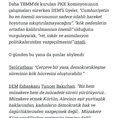
Daha TBMM’de kurulan PKK komisyonunun
çalışmaları sürerken DEM’li üyeler,
“Cumhuriyetin
bu en önemli sorununun sadece silahlı hareket
boyutuna sıkıştırılamayacağını”
,
“kök nedenlerin
ortadan kaldırılmasının önemli”
olduğunu
vurgulayarak,
“ret, inkâr ve asimilasyon
politikalarından vazgeçilmesini”
istedi
.
O günden bu yana da şunlar söylendi:
Teröristbaşı
:
“Çerçeve bir yasa, demokratikleşme
sürecinin kök hücresini oluşturabilir.”
DEM
Eşbaşkanı
Tuncer Bakırhan
:
“Biz hem
müzakere hem de mücadele süreci yürütüyoruz…
Müzakere etmek Kürtün, Alevinin eşit yurttaşlık
haklarından, kadınların demokratik hak ve
özgürlüklerinden vazgeçmek değil… Müzakere
Kürt anadilinden vazgeçsin üzerine değil.