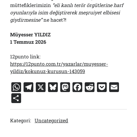
müttefiklerimizin
“eli kanlı terör örgütlerine harf
oyunlarıyla isim değiştirerek meşruiyet elbisesi
giydirmesine”
ne hacet?!
Müyesser YILDIZ
1 Temmuz 2026
12punto link:
https://12punto.com.tr/yazarlar/muyesser-
yildiz/kokunuz-kurusun-143059
W
T
X
Bl
M
F
R
P
E
h
el
u
a
a
e
o
m
S
at
e
e
st
c
d
c
ai
h
s
gr
s
o
e
di
k
l
ar
Kategori:
Uncategorized
A
a
k
d
b
t
et
e
p
m
y
o
o