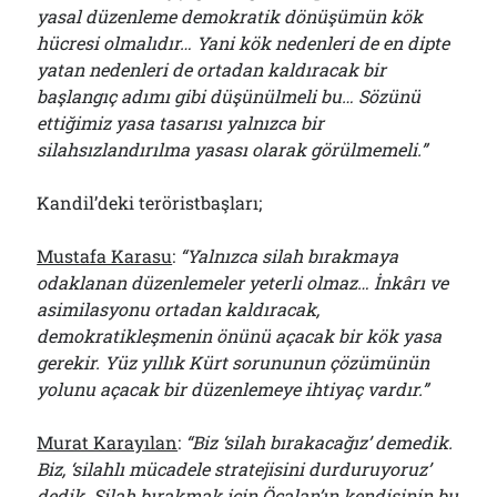
yasal düzenleme demokratik dönüşümün kök
hücresi olmalıdır… Yani kök nedenleri de en dipte
yatan nedenleri de ortadan kaldıracak bir
başlangıç adımı gibi düşünülmeli bu… Sözünü
ettiğimiz yasa tasarısı yalnızca bir
silahsızlandırılma yasası olarak görülmemeli.”
Kandil’deki teröristbaşları;
Mustafa Karasu
:
“Yalnızca silah bırakmaya
odaklanan düzenlemeler yeterli olmaz… İnkârı ve
asimilasyonu ortadan kaldıracak,
demokratikleşmenin önünü açacak bir kök yasa
gerekir. Yüz yıllık Kürt sorununun çözümünün
yolunu açacak bir düzenlemeye ihtiyaç vardır.”
Murat Karayılan
:
“Biz ‘silah bırakacağız’ demedik.
Biz, ‘silahlı mücadele stratejisini durduruyoruz’
dedik. Silah bırakmak için Öcalan’ın kendisinin bu