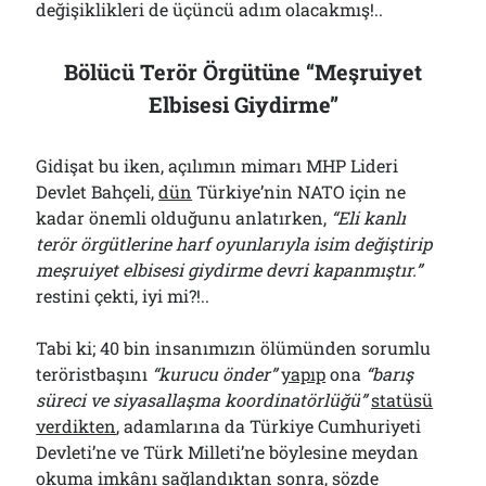
değişiklikleri de üçüncü adım olacakmış!..
Bölücü Terör Örgütüne “Meşruiyet
Elbisesi Giydirme”
Gidişat bu iken, açılımın mimarı MHP Lideri
Devlet Bahçeli,
dün
Türkiye’nin NATO için ne
kadar önemli olduğunu anlatırken,
“Eli kanlı
terör örgütlerine harf oyunlarıyla isim değiştirip
meşruiyet elbisesi giydirme devri kapanmıştır.”
restini çekti, iyi mi?!..
Tabi ki; 40 bin insanımızın ölümünden sorumlu
teröristbaşını
“kurucu önder”
yapıp
ona
“barış
süreci ve siyasallaşma koordinatörlüğü”
statüsü
verdikten
, adamlarına da Türkiye Cumhuriyeti
Devleti’ne ve Türk Milleti’ne böylesine meydan
okuma imkânı sağlandıktan sonra, sözde