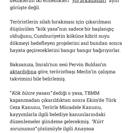
dediklerini iki etmedikleri
“
yol arkadaşları
”
aynı
görüşte değil.
Teröristlerin silah bırakması için çıkarılması
düşünülen “kök yasa”nın sadece bir başlangıç
olduğunu, Cumhuriyetin köküne kibrit suyu
dökmeyi hedefleyen projelerini asıl bundan sonra
hayata geçireceklerini bangır bangır bağırıyorlar.
Baksanıza, İmralı’nın sesi Pervin Buldan’ın
aktardığına
göre, teröristbaşı Meclis’in çalışma
takvimini bile belirlemiş.
“
Kök hücre yasası”
dediği o yasa, TBMM
kapanmadan çıkarıldıktan sonra Ekim’de Türk
Ceza Kanunu, Terörle Mücadele Kanunu,
kayyımlarla ilgili belediye kanunlarındaki
düzenlemeler gündeme gelecekmiş.
“Kürt
sorununun”
çözümüyle ilgili Anayasa