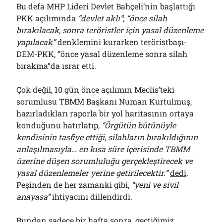
Bu defa MHP Lideri Devlet Bahçeli’nin başlattığı
01/08/2026
PKK açılımında
“devlet aklı”
;
“önce silah
bırakılacak, sonra teröristler için yasal düzenleme
yapılacak”
denklemini kurarken teröristbaşı-
Arşivler
DEM-PKK, “önce yasal düzenleme sonra silah
Arşivler
bırakma”da ısrar etti.
Çok değil, 10 gün önce açılımın Meclis’teki
sorumlusu TBMM Başkanı Numan Kurtulmuş,
hazırladıkları raporla bir yol haritasının ortaya
konduğunu hatırlatıp,
“Örgütün bütünüyle
kendisinin tasfiye ettiği, silahların bırakıldığının
anlaşılmasıyla… en kısa süre içerisinde TBMM
üzerine düşen sorumluluğu gerçekleştirecek ve
yasal düzenlemeler yerine getirilecektir.”
dedi
.
Peşinden de her zamanki gibi,
“yeni ve sivil
anayasa”
ihtiyacını dillendirdi.
Bundan sadece bir hafta sonra, geçtiğimiz