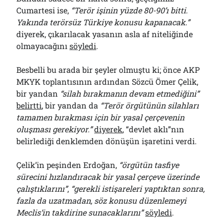
Cumartesi ise,
“Terör işinin yüzde 80-90’ı bitti.
Yakında terörsüz Türkiye konusu kapanacak.”
diyerek, çıkarılacak yasanın asla af niteliğinde
olmayacağını
söyledi
.
Besbelli bu arada bir şeyler olmuştu ki; önce AKP
MKYK toplantısının ardından Sözcü Ömer Çelik,
bir yandan
“silah bırakmanın devam etmediğini”
belirtti
, bir yandan da
“Terör örgütünün silahları
tamamen bırakması için bir yasal çerçevenin
oluşması gerekiyor.”
diyerek
, “devlet aklı”nın
belirlediği denklemden dönüşün işaretini verdi.
Çelik’in peşinden Erdoğan,
“örgütün tasfiye
sürecini hızlandıracak bir yasal çerçeve üzerinde
çalıştıklarını”
,
“gerekli istişareleri yaptıktan sonra,
fazla da uzatmadan, söz konusu düzenlemeyi
Meclis’in takdirine sunacaklarını”
söyledi
.