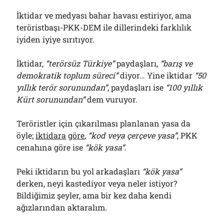
İktidar ve medyası bahar havası estiriyor, ama
teröristbaşı-PKK-DEM ile dillerindeki farklılık
iyiden iyiye sırıtıyor.
İktidar,
“terörsüz Türkiye”
paydaşları,
“barış ve
demokratik toplum süreci”
diyor… Yine iktidar
“50
yıllık terör sorunundan”
, paydaşları ise
“100 yıllık
Kürt sorunundan”
dem vuruyor.
Teröristler için çıkarılması planlanan yasa da
öyle;
iktidara
göre
,
“kod veya çerçeve yasa”
, PKK
cenahına göre ise
“kök yasa”
.
Peki iktidarın bu yol arkadaşları
“kök yasa”
derken, neyi kastediyor veya neler istiyor?
Bildiğimiz şeyler, ama bir kez daha kendi
ağızlarından aktaralım.