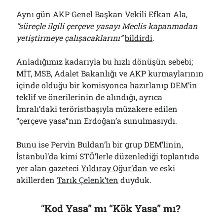
Aynı gün AKP Genel Başkan Vekili Efkan Ala,
“süreçle ilgili çerçeve yasayı Meclis kapanmadan
yetiştirmeye çalışacaklarını”
bildirdi
.
Anladığımız kadarıyla bu hızlı dönüşün sebebi;
MİT, MSB, Adalet Bakanlığı ve AKP kurmaylarının
içinde olduğu bir komisyonca hazırlanıp DEM’in
teklif ve önerilerinin de alındığı, ayrıca
İmralı’daki teröristbaşıyla müzakere edilen
“çerçeve yasa”nın Erdoğan’a sunulmasıydı.
Bunu ise Pervin Buldan’lı bir grup DEM’linin,
İstanbul’da kimi STÖ’lerle düzenlediği toplantıda
yer alan gazeteci
Yıldıray Oğur’dan
ve eski
akillerden
Tarık Çelenk’ten
duyduk.
“
Kod Yasa” mı “Kök Yasa” mı?