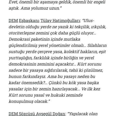
Evet, önemli bir aşamaya geldik, önemli bir engeli
aştık. Ama yolumuz uzun.”
DEM
Eşbaşkanı
Tülay Hatimoğulları
:
“Ulus-
devletin olduğu yerde ne yazık ki tekçilik, ırkçılık,
otoriterleşme zemini çok daha güçlü oluyor…
Demokrasi paketinin içinde mutlaka
güçlendirilmiş yerel yönetimler olmalı… Silahların
sustuğu yerde çerçeve yasa, kolektif hakların, eşit
yurttaşlığın, farklılık içinde birliğin ve yerel
demokrasinin zeminini açacaktır… Kürt sorunu
sadece bir yasaya sığdırılarak, tabii ki çözülmez,
bunun farkındayız. Ama bu yasayı neden bu
kadar önemsedik?… Çünkü bu kök yasa başka
yasalar için bir zemin hazırlayacak… Ve ilk kez
Kürt sorunu yasal ve hukuki zeminde
konuşulmuş olacak.”
DEM Sözcüsü Ayşegül Doğan
:
“Yapılacak olan