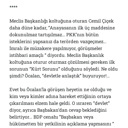
****
Meclis Başkanlığı koltuğuna oturan Cemil Çiçek
daha düne kadar, “Anayasanın ilk üç maddesine
dokunulmaz tartışılmaz… PKK’nın bütün
isteklerini yapsanız da terörden vazgeçmez…
İmralı ile müzakere yapılmıyor, görüşmeler
istihbari amaçlı “ diyordu. Meclis Başkanlık
koltuğuna oturur oturmaz çözülmesi gereken ilk
sorunun “Kürt Sorunu” olduğunu söyledi. Ne oldu
şimdi? Öcalan, “devletle anlaştık” buyuruyor!…
Evet bu Öcalan’la görüşen heyetin ne olduğu ve
kim veya kimler adına hareket ettiğinin ortaya
çıkarılması elzem hale geldi. O ısraren “devlet”
diyor, ayrıca Başbakan’dan cevap beklediğini
belirtiyor… BDP cenahı ”Başbakan veya
hükümetten bir yetkilinin açıklama yapmasını “