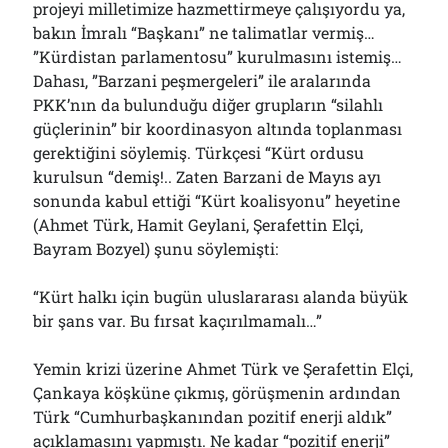
projeyi milletimize hazmettirmeye çalışıyordu ya,
Çağırdı!..
31/07/2026
bakın İmralı “Başkanı” ne talimatlar vermiş…
”Kürdistan parlamentosu” kurulmasını istemiş…
Dahası, ”Barzani peşmergeleri” ile aralarında
PKK’nın da bulunduğu diğer grupların “silahlı
Arşivler
güçlerinin” bir koordinasyon altında toplanması
Arşivler
gerektiğini söylemiş. Türkçesi “Kürt ordusu
kurulsun “demiş!.. Zaten Barzani de Mayıs ayı
sonunda kabul ettiği “Kürt koalisyonu” heyetine
(Ahmet Türk, Hamit Geylani, Şerafettin Elçi,
Bayram Bozyel) şunu söylemişti:
“Kürt halkı için bugün uluslararası alanda büyük
bir şans var. Bu fırsat kaçırılmamalı…”
Yemin krizi üzerine Ahmet Türk ve Şerafettin Elçi,
Çankaya köşküne çıkmış, görüşmenin ardından
Türk “Cumhurbaşkanından pozitif enerji aldık”
açıklamasını yapmıştı. Ne kadar “pozitif enerji”