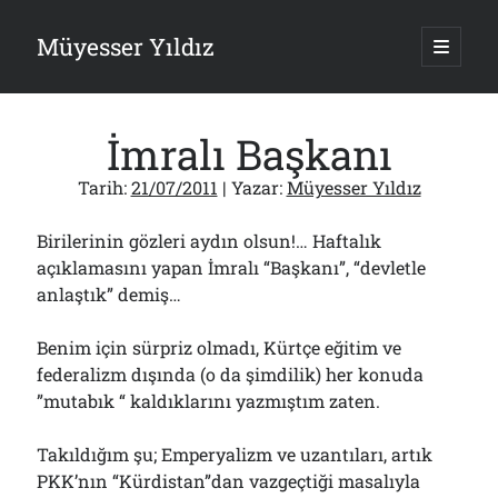
Müyesser Yıldız
ana
menüy
Yan
aç
Arama
Menü
İmralı Başkanı
Tarih:
21/07/2011
| Yazar:
Müyesser Yıldız
Birilerinin gözleri aydın olsun!… Haftalık
Son Yazılar
açıklamasını yapan İmralı “Başkanı”, “devletle
Gazi’den Milletvekillerine Kurşun Gibi Sözler!..
anlaştık” demiş…
07/08/2026
Türkiye 2.0’a Gidiş!..
Benim için sürpriz olmadı, Kürtçe eğitim ve
05/08/2026
federalizm dışında (o da şimdilik) her konuda
15 Temmuz Soruları… Nasuh Mahruki’nin “Suçu”!..
03/08/2026
”mutabık “ kaldıklarını yazmıştım zaten.
Er Gaziler 20 Gün Sonra Gelen MSB Heyetine Böyle İsyan Etti:“Bizi
Teröristlere G……yle Güldürdünüz”
Takıldığım şu; Emperyalizm ve uzantıları, artık
01/08/2026
PKK’nın “Kürdistan”dan vazgeçtiği masalıyla
Papazın “Komutanı” Ayasofya ve Patrikhane İçin ABD’yi Göreve