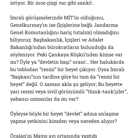
istiyor. Bir ince çizgi var gibi sanki!..
İmralı görüşmelerinde MİT’in olduğunu,
Genelkurmay’ın ise (İçişlerine bağlı Jandarma
Genel Komutanlığını hariç tutalım) olmadığını
biliyoruz. Başbakanlık, İçişleri ve Adalet
Bakanlığı’ndan bürokratların bulunduğu da
söyleniyor. Peki Çankaya Köşkü’nden kimse var
mı? Öyle ya “devletin başı” orası!… Her halukârda
bu tablodan “resmi” bir heyet çıkıyor. Oysa İmralı
“Başkanı”nın tarifine göre bu tam da “resmi bir
heyet” değil. O zaman akla şu geliyor; Bu heyette
yarı resmi veya sivil görünümlü “think-tank’çiler”,
yabancı uzmanlar da mı var?
Öyleyse böyle bir heyet “devlet” adına anlaşma
yapma yetkisini kimden veya nereden alıyor?
Öcalan’ın Mayıs ayı ortasında yaptığı