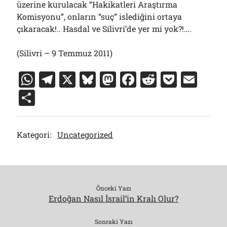
üzerine kurulacak “Hakikatleri Araştırma
Komisyonu”, onların “suç” islediğini ortaya
çıkaracak!.. Hasdal ve Silivri’de yer mi yok?!….
(Silivri – 9 Temmuz 2011)
W
T
X
Bl
M
F
R
P
E
h
el
u
a
a
e
o
m
S
at
e
e
st
c
d
c
ai
h
s
gr
s
o
e
di
k
l
ar
Kategori:
Uncategorized
A
a
k
d
b
t
et
e
p
m
y
o
o
p
n
o
k
Önceki Yazı
Erdoğan Nasıl İsrail’in Kralı Olur?
Sonraki Yazı