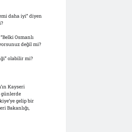
temi daha iyi” diyen
i?
 “Belki Osmanlı
lıyorsunuz değil mi?
ği” olabilir mi?
’ın Kayseri
o günlerde
iye’ye gelip bir
ri Bakanlığı,