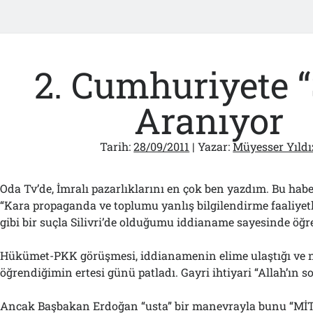
2. Cumhuriyete 
Aranıyor
Tarih:
28/09/2011
| Yazar:
Müyesser Yıldı
Oda Tv’de, İmralı pazarlıklarını en çok ben yazdım. Bu habe
“Kara propaganda ve toplumu yanlış bilgilendirme faaliyetl
gibi bir suçla Silivri’de olduğumu iddianame sayesinde öğ
Hükümet-PKK görüşmesi, iddianamenin elime ulaştığı ve n
öğrendiğimin ertesi günü patladı. Gayri ihtiyari “Allah’ın s
Ancak Başbakan Erdoğan “usta” bir manevrayla bunu “Mİ