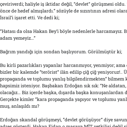
çeviriverdi; haliyle iş iktidar değil, “devlet“ görüşmesi oldu
önce de hedef almışlardı.” sözüyle de sızıntının adresi olar
İsrail’i işaret etti. Ve dedi ki;
“Hatası da olsa Hakan Bey’i böyle nedenlerle harcamayız. B
adam yemeyiz…”
Bağrım yandığı için sondan başlıyorum. Görülmüştür ki;
Bu kirli pazarlıkları yapanlar harcanmıyor, yenmiyor; ama 
bizler bir kalemde “terörist“ ilân edilip çiğ çiğ yeniyoruz!.. 
propaganda ve toplumu yanlış bilgilendirmekten“ bilmem k
hapsimiz isteniyor. Başbakan Erdoğan sık sık: “Ne aldatan
olacağız… Biz içerde başka, dışarda başka konuşanlardan de
Gerçekte kimler “kara propaganda yapıyor ve toplumu yanlı
muş, anlaşıldı mı?
Erdoğan skandal görüşmeyi, ”devlet görüşüyor“ diye savun
adres gösterdi. Hakan Fidan o masaya MİT yetkilisi değil si