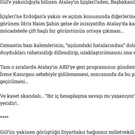
Gül’e yakınlığıyla bilinen Atalay’ın İçişleri’nden, Başbakan
İçişleri’ne Erdoğan’a yakın ve açılım konusunda diğerlerin
görünen İdris Naim Şahin gelse de inisiyatifin Atalay’da ka
mücadelede çift başlı bir görüntünün ortaya çıkması…
Cemaatin bazı kalemlerinin, “açılımdaki hatalarından” dol
duydukları rahatsızlığı dillendirip, uzaklaştırılmasını ima
Tam o sıralarda Atalay’ın ABD’ye gezi programının günde
İrene Kasırgası sebebiyle gidilememesi, sonrasında da bu
geçirilmesi…
Ve kaset skandalı… “Bir iç hesaplaşma savaşı mı yaşanıyor?
yeridir!..
****
Gül’ün yakinen görüştüğü Diyarbakır bağımsız milletvekili Ş