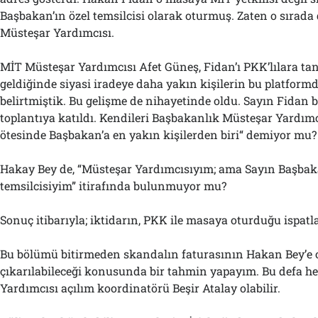
Başbakan’ın özel temsilcisi olarak oturmuş. Zaten o sırad
Müsteşar Yardımcısı.
MİT Müsteşar Yardımcısı Afet Güneş, Fidan’ı PKK’lılara ta
geldiğinde siyasi iradeye daha yakın kişilerin bu platformd
belirtmiştik. Bu gelişme de nihayetinde oldu. Sayın Fidan b
toplantıya katıldı. Kendileri Başbakanlık Müsteşar Yardım
ötesinde Başbakan’a en yakın kişilerden biri“ demiyor mu?
Hakay Bey de, “Müsteşar Yardımcısıyım; ama Sayın Başbaka
temsilcisiyim” itirafında bulunmuyor mu?
Sonuç itibarıyla; iktidarın, PKK ile masaya oturduğu ispatl
Bu bölümü bitirmeden skandalın faturasının Hakan Bey’e 
çıkarılabileceği konusunda bir tahmin yapayım. Bu defa h
Yardımcısı açılım koordinatörü Beşir Atalay olabilir.