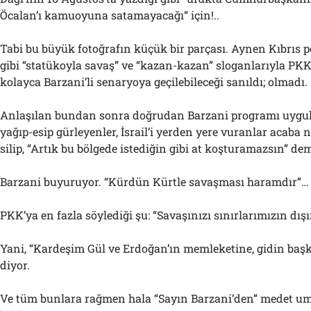
Öcalan’ı kamuoyuna satamayacağı“ için!..
Tabi bu büyük fotoğrafın küçük bir parçası. Aynen Kıbrıs 
gibi “statükoyla savaş” ve “kazan-kazan” sloganlarıyla PKK
kolayca Barzani’li senaryoya geçilebileceği sanıldı; olmadı.
Anlaşılan bundan sonra doğrudan Barzani programı uygu
yağıp-esip gürleyenler, İsrail’i yerden yere vuranlar acaba 
silip, “Artık bu bölgede istediğin gibi at koşturamazsın” de
Barzani buyuruyor. “Kürdün Kürtle savaşması haramdır”…
PKK’ya en fazla söylediği şu: “Savaşınızı sınırlarımızın dı
Yani, “Kardeşim Gül ve Erdoğan’ın memleketine, gidin başk
diyor.
Ve tüm bunlara rağmen hala “Sayın Barzani’den” medet um