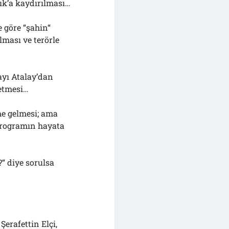
lık’a kaydırılması…
e göre “şahin“
lması ve terörle
ayı Atalay’dan
 etmesi…
me gelmesi; ama
 programın hayata
“ diye sorulsa
erafettin Elçi,