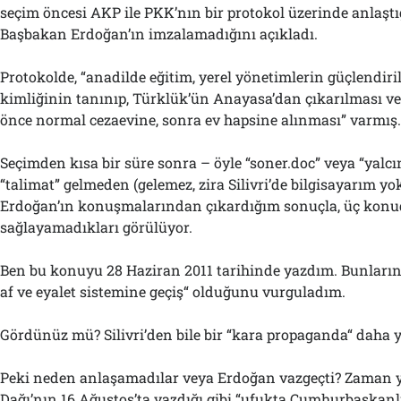
seçim öncesi AKP ile PKK’nın bir protokol üzerinde anlaştı
Başbakan Erdoğan’ın imzalamadığını açıkladı.
Protokolde, “anadilde eğitim, yerel yönetimlerin güçlendiri
kimliğinin tanınıp, Türklük’ün Anayasa’dan çıkarılması ve
önce normal cezaevine, sonra ev hapsine alınması” varmış
Seçimden kısa bir süre sonra – öyle “soner.doc” veya “yalc
“talimat” gelmeden (gelemez, zira Silivri’de bilgisayarım 
Erdoğan’ın konuşmalarından çıkardığım sonuçla, üç kon
sağlayamadıkları görülüyor.
Ben bu konuyu 28 Haziran 2011 tarihinde yazdım. Bunların 
af ve eyalet sistemine geçiş“ olduğunu vurguladım.
Gördünüz mü? Silivri’den bile bir “kara propaganda“ daha 
Peki neden anlaşamadılar veya Erdoğan vazgeçti? Zaman y
Dağı’nın 16 Ağustos’ta yazdığı gibi “ufukta Cumhurbaşkanl