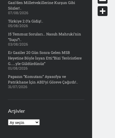
e
Gazi’den Milletvekillerine Kurşun Gibi
d
y
o
d
E
Sözler!..
b
07/08/2026
d
c
o
m
o
S
Türkiye 2.0’a Gidiş!..
i
k
05/08/2026
n
a
o
h
t
15 Temmuz Soruları… Nasuh Mahruki’nin
e
i
“Suçu”!..
k
a
03/08/2026
t
l
r
Er Gaziler 20 Gün Sonra Gelen MSB
Heyetine Böyle İsyan Etti:“Bizi Teröristlere
e
G……yle Güldürdünüz”
01/08/2026
Papazın “Komutanı” Ayasofya ve
Patrikhane İçin ABD’yi Göreve Çağırdı!..
31/07/2026
Arşivler
Arşivler