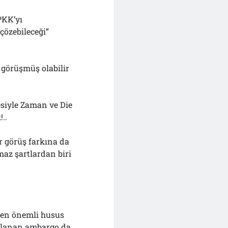
PKK’yı
çözebileceği”
 görüşmüş olabilir
esiyle Zaman ve Die
..
r görüş farkına da
maz şartlardan biri
in en önemli husus
gulanan ambargo da