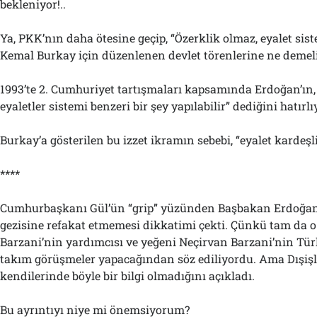
bekleniyor!..
Ya, PKK’nın daha ötesine geçip, “Özerklik olmaz, eyalet sis
Kemal Burkay için düzenlenen devlet törenlerine ne demel
1993’te 2. Cumhuriyet tartışmaları kapsamında Erdoğan’ın,
eyaletler sistemi benzeri bir şey yapılabilir” dediğini hatır
Burkay’a gösterilen bu izzet ikramın sebebi, “eyalet kardeşli
****
Cumhurbaşkanı Gül’ün “grip” yüzünden Başbakan Erdoğan
gezisine refakat etmemesi dikkatimi çekti. Çünkü tam da 
Barzani’nin yardımcısı ve yeğeni Neçirvan Barzani’nin Türk
takım görüşmeler yapacağından söz ediliyordu. Ama Dışişle
kendilerinde böyle bir bilgi olmadığını açıkladı.
Bu ayrıntıyı niye mi önemsiyorum?