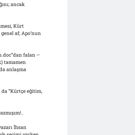
ğını; ancak
lmesi, Kürt
 genel af; Apo’nun
.
ın.doc”dan falan –
yok) tamamen
uda anlaşma
da “Kürtçe eğitim,
yazmışım!..
azarı İhsan
ığı seçimi varken,