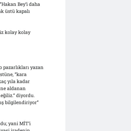
. “Hakan Bey’i daha
ak üstü kapalı
iz kolay kolay
o pazarlıkları yazan
Üstüne, “kara
aç yıla kadar
, ne aldanan
ğiliz.“ diyordu.
ş bilgilendiriyor”
du; yani MİT’i
yasi iradenin,