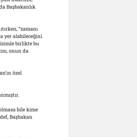
a da Başbakanlık
nıtırken, “zamanı
a yer alabileceğini
izimle birlikte bu
cısı, onun da
n’ın özel
anmıştır.
olmasa bile kime
edef, Başbakan