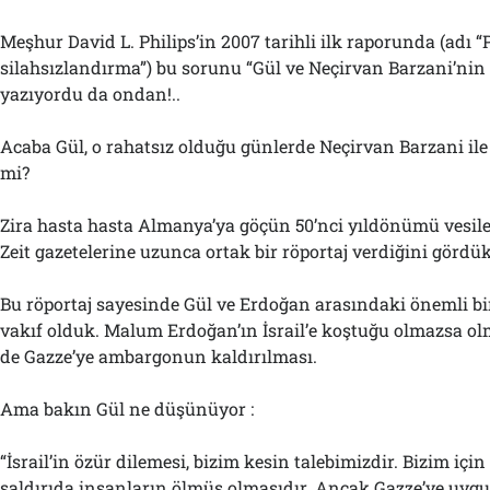
Meşhur David L. Philips’in 2007 tarihli ilk raporunda (adı “
silahsızlandırma”) bu sorunu “Gül ve Neçirvan Barzani’nin 
yazıyordu da ondan!..
Acaba Gül, o rahatsız olduğu günlerde Neçirvan Barzani ile
mi?
Zira hasta hasta Almanya’ya göçün 50’nci yıldönümü vesil
Zeit gazetelerine uzunca ortak bir röportaj verdiğini gördük!
Bu röportaj sayesinde Gül ve Erdoğan arasındaki önemli bi
vakıf olduk. Malum Erdoğan’ın İsrail’e koştuğu olmazsa ol
de Gazze’ye ambargonun kaldırılması.
Ama bakın Gül ne düşünüyor :
“İsrail’in özür dilemesi, bizim kesin talebimizdir. Bizim iç
saldırıda insanların ölmüş olmasıdır. Ancak Gazze’ye uy