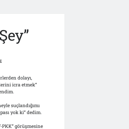
“Şey”
z
rlerden dolayı,
erini icra etmek“
rendim.
eyle suçlandığımı
opası yok ki“ dedim.
T-PKK“ görüşmesine