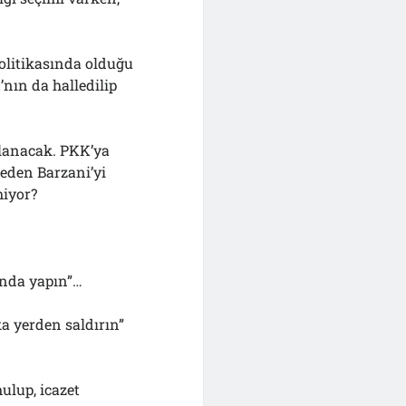
politikasında olduğu
’nın da halledilip
lanacak. PKK’ya
neden Barzani’yi
miyor?
şında yapın”…
a yerden saldırın”
ulup, icazet