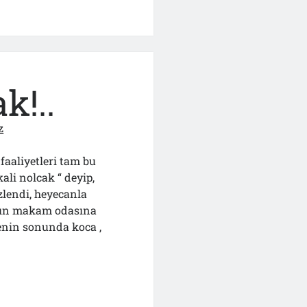
k!..
z
faaliyetleri tam bu
ali nolcak “ deyip,
izlendi, heyecanla
nın makam odasına
enin sonunda koca ,