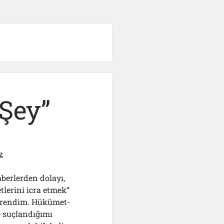
“Şey”
z
aberlerden dolayı,
tlerini icra etmek“
öğrendim. Hükümet-
e suçlandığımı