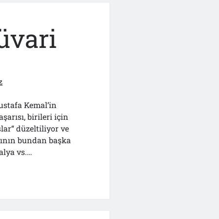
üvari
z
ustafa Kemal’in
rısı, birileri için
lar“ düzeltiliyor ve
larının bundan başka
talya vs.…