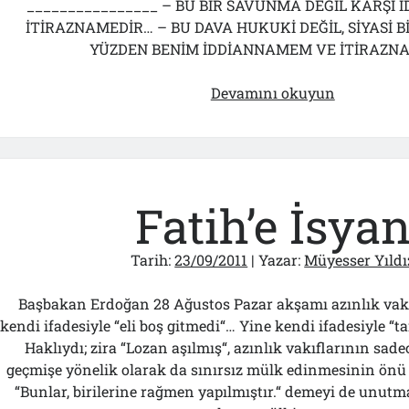
________________ – BU BİR SAVUNMA DEĞİL KARŞI
İTİRAZNAMEDİR… – BU DAVA HUKUKİ DEĞİL, SİYASİ Bİ
YÜZDEN BENİM İDDİANNAMEM VE İTİRAZ
Müyesser
Devamını okuyun
Yıldız’ın
Karşı
İddianame
Fatih’e İsya
Tarih:
23/09/2011
| Yazar:
Müyesser Yıldı
Başbakan Erdoğan 28 Ağustos Pazar akşamı azınlık vakıf
kendi ifadesiyle “eli boş gitmedi“… Yine kendi ifadesiyle “tar
Haklıydı; zira “Lozan aşılmış“, azınlık vakıflarının sadec
geçmişe yönelik olarak da sınırsız mülk edinmesinin önü 
“Bunlar, birilerine rağmen yapılmıştır.“ demeyi de unutma