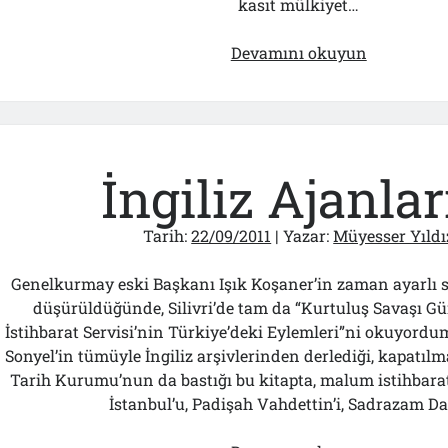
kasıt mülkiyet…
Fatih’e
Devamını okuyun
İsyan
İngiliz Ajanları
Tarih:
22/09/2011
| Yazar:
Müyesser Yıldı
Genelkurmay eski Başkanı Işık Koşaner’in zaman ayarlı s
düşürüldüğünde, Silivri’de tam da “Kurtuluş Savaşı Gü
İstihbarat Servisi’nin Türkiye’deki Eylemleri”ni okuyordum.
Sonyel’in tümüyle İngiliz arşivlerinden derlediği, kapatıl
Tarih Kurumu’nun da bastığı bu kitapta, malum istihbarat
İstanbul’u, Padişah Vahdettin’i, Sadrazam 