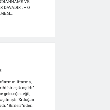
 İDDİANNAME VE
R DAVADIR , – O
NAMEM…
si
n
z
larının iftarına,
ihi bir eşik aşıldı“…
e geleceğe değil,
açılmıştı. Erdoğan:
dı. “Birileri”nden