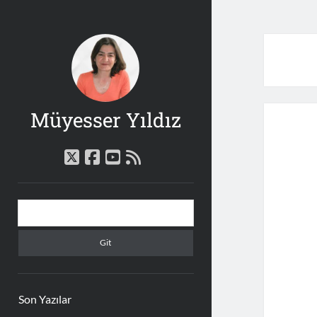
Müyesser Yıldız
twitter
facebook
youtube
rss
Yan
Arama
Menü
Son Yazılar