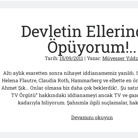
N’olcak!..
Devletin Elleri
Öpüyorum!..
Tarih:
15/09/2011
| Yazar:
Müyesser Yıldı
Altı aylık esaretten sonra nihayet iddianamemiz yazıldı.
Helena Flautre, Claudia Roth, Hammarberg ve elbette en ö
Ahmet Şık… Onlar olmasa biz daha çok beklerdik!.. Şu satır
TV Örgütü” hakkındaki iddianameyi ancak TV ve gaze
kadarıyla biliyorum. Şahsımla ilgili suçlamalar, h
Devletin
Devamını okuyun
Ellerinden
Öpüyorum!