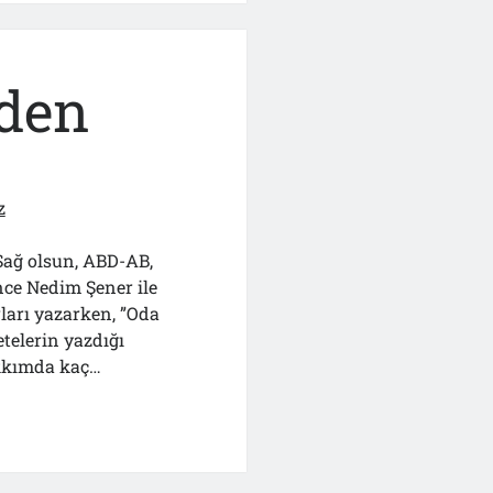
nden
z
 Sağ olsun, ABD-AB,
nce Nedim Şener ile
ları yazarken, ”Oda
telerin yazdığı
akkımda kaç…
..