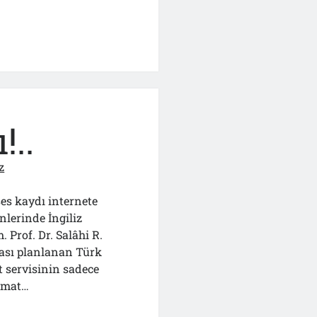
!..
z
es kaydı internete
nlerinde İngiliz
 Prof. Dr. Salâhi R.
ması planlanan Türk
 servisinin sadece
Damat…