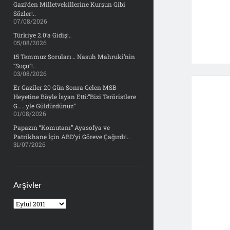
Gazi’den Milletvekillerine Kurşun Gibi
Sözler!..
07/08/2026
Türkiye 2.0’a Gidiş!..
05/08/2026
15 Temmuz Soruları… Nasuh Mahruki’nin
“Suçu”!..
03/08/2026
Er Gaziler 20 Gün Sonra Gelen MSB
Heyetine Böyle İsyan Etti:“Bizi Teröristlere
G……yle Güldürdünüz”
01/08/2026
Papazın “Komutanı” Ayasofya ve
Patrikhane İçin ABD’yi Göreve Çağırdı!..
31/07/2026
Arşivler
Arşivler