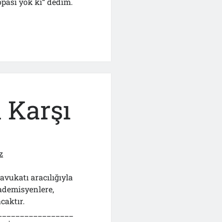
opası yok ki“ dedim.
te
 Karşı
z
avukatı aracılığıyla
ademisyenlere,
caktır.
_________________