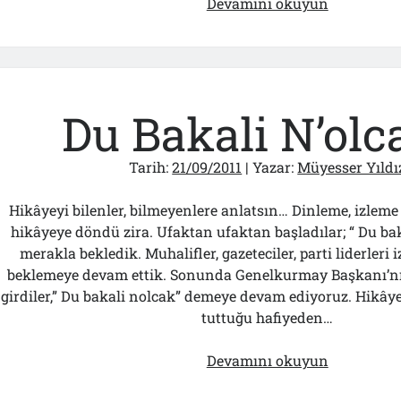
İngiliz
Devamını okuyun
Ajanları!..
Du Bakali N’olca
Tarih:
21/09/2011
| Yazar:
Müyesser Yıldı
Hikâyeyi bilenler, bilmeyenlere anlatsın… Dinleme, izleme 
hikâyeye döndü zira. Ufaktan ufaktan başladılar; “ Du bak
merakla bekledik. Muhalifler, gazeteciler, parti liderleri 
beklemeye devam ettik. Sonunda Genelkurmay Başkanı’
girdiler,” Du bakali nolcak” demeye devam ediyoruz. Hikây
tuttuğu hafiyeden…
Du
Devamını okuyun
Bakali