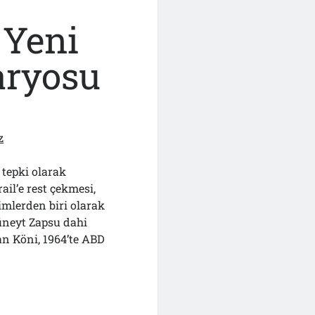
 Yeni
aryosu
z
 tepki olarak
il’e rest çekmesi,
imlerden biri olarak
üneyt Zapsu dahi
an Köni, 1964’te ABD