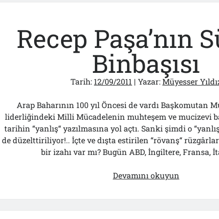
Recep Paşa’nın S
Binbaşısı
Tarih:
12/09/2011
| Yazar:
Müyesser Yıldı
Arap Baharının 100 yıl Öncesi de vardı Başkomutan M
liderliğindeki Milli Mücadelenin muhteşem ve mucizevi başa
tarihin “yanlış“ yazılmasına yol açtı. Sanki şimdi o “yanlış
de düzelttiriliyor!.. İçte ve dışta estirilen “rövanş“ rüzgâr
bir izahı var mı? Bugün ABD, İngiltere, Fransa, İ
Recep
Devamını okuyun
Paşa’nın
Süvari
Binbaşısı