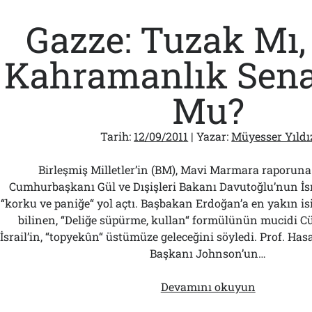
Gazze: Tuzak Mı,
Kahramanlık Sen
Mu?
Tarih:
12/09/2011
| Yazar:
Müyesser Yıldı
Birleşmiş Milletler’in (BM), Mavi Marmara raporuna
Cumhurbaşkanı Gül ve Dışişleri Bakanı Davutoğlu’nun İsra
“korku ve paniğe“ yol açtı. Başbakan Erdoğan’a en yakın is
bilinen, “Deliğe süpürme, kullan“ formülünün mucidi C
İsrail’in, “topyekûn“ üstümüze geleceğini söyledi. Prof. Has
Başkanı Johnson’un…
Gazze:
Devamını okuyun
Tuzak