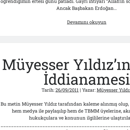
öğrendiğimin ertesi günü patladı. Gayri ihtiyari “Allah’ın s
Ancak Başbakan Erdoğan…
2.
Devamını okuyun
Cumhuriye
“Şey”
Aranıyor
Müyesser Yıldız’ın
İddianamesi
Tarih:
26/09/2011
| Yazar:
Müyesser Yıldı
Bu metin Müyesser Yıldız tarafından kaleme alınmış olup, 
hem medya ile paylaşılıp hem de TBMM üyelerine, ak
hukukçulara ve konunun ilgililerine ulaştırıla
_________________________________________________