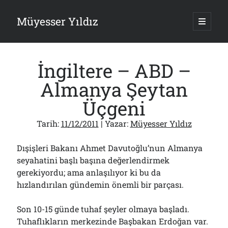
Müyesser Yıldız
ana
menüy
Yan
aç
Arama
Menü
İngiltere – ABD –
Almanya Şeytan
Üçgeni
Son Yazılar
Tarih:
11/12/2011
| Yazar:
Müyesser Yıldız
Asırlık Devlete Bir Haftada Yeni Gömlek Biçilecek Öyle mi?!..
09/08/2026
Dışişleri Bakanı Ahmet Davutoğlu’nun Almanya
Gazi’den Milletvekillerine Kurşun Gibi Sözler!..
seyahatini başlı başına değerlendirmek
07/08/2026
gerekiyordu; ama anlaşılıyor ki bu da
Türkiye 2.0’a Gidiş!..
05/08/2026
hızlandırılan gündemin önemli bir parçası.
15 Temmuz Soruları… Nasuh Mahruki’nin “Suçu”!..
03/08/2026
Son 10-15 günde tuhaf şeyler olmaya başladı.
Er Gaziler 20 Gün Sonra Gelen MSB Heyetine Böyle İsyan Etti:“Bizi
Tuhaflıkların merkezinde Başbakan Erdoğan var.
Teröristlere G……yle Güldürdünüz”