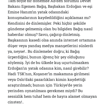
Tam böyle bir dönemde AB’den sorumlu Devlet
Bakanı Egemen Bağış, Başbakan Erdoğan ve eşi
Emine Hanım’ın yatak odasındaki
konuşmalarının kaydedildiğini açıklamaz mı?
Kendisini de dinlemişler. Peki hiçbir şekilde
gündeme gelmemiş olan bu bilgiden Bağış nasıl
haberdar olmuş? Savcı, çağırıp dinletmiş.
Başkasının kasedi olsa anında internet ortamına
düşer veya yandaş medya manşetlerini süslerdi
ya, neyse!.. Bu dinlemeler doğru; ki Bağış
ürperdiğini, bunun iğrenç bir şey olduğunu
söylemiş. İyi de bu ülkede kuş uçurtulmazken
Erdoğan’ın yatak odasına kim, nasıl girebilir?
Hadi TSK’nın, Koşaner’in makamına girilmesi
veya Oslo’daki pazarlıkları kimin kaydettiği
araştırılmadı; bunun için Türkiye’de yerin
yerinden oynatılması gerekmez miydi? Bu
sessizlik hem tuhaf hem de hayra alamet olmayan
cinsten!..