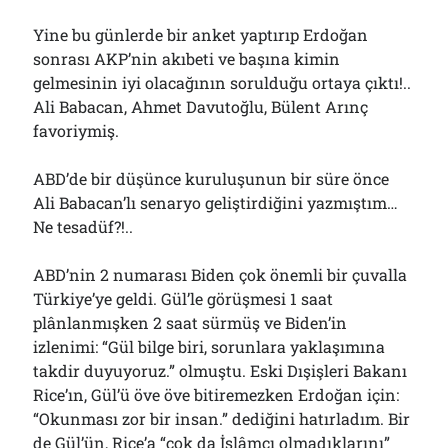
Yine bu günlerde bir anket yaptırıp Erdoğan
sonrası AKP’nin akıbeti ve başına kimin
gelmesinin iyi olacağının sorulduğu ortaya çıktı!..
Ali Babacan, Ahmet Davutoğlu, Bülent Arınç
favoriymiş.
ABD’de bir düşünce kuruluşunun bir süre önce
Ali Babacan’lı senaryo geliştirdiğini yazmıştım…
Ne tesadüf?!..
ABD’nin 2 numarası Biden çok önemli bir çuvalla
Türkiye’ye geldi. Gül’le görüşmesi 1 saat
plânlanmışken 2 saat sürmüş ve Biden’in
izlenimi: “Gül bilge biri, sorunlara yaklaşımına
takdir duyuyoruz.” olmuştu. Eski Dışişleri Bakanı
Rice’ın, Gül’ü öve öve bitiremezken Erdoğan için:
“Okunması zor bir insan.” dediğini hatırladım. Bir
de Gül’ün, Rice’a “çok da İslâmcı olmadıklarını”