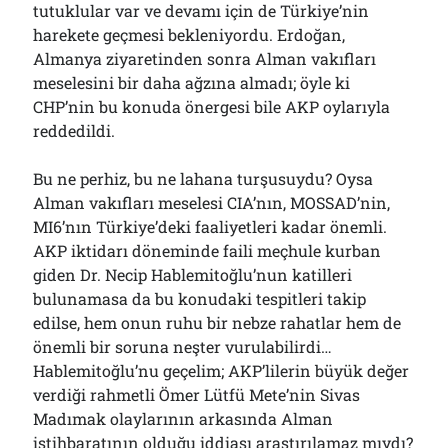
tutuklular var ve devamı için de Türkiye’nin
harekete geçmesi bekleniyordu. Erdoğan,
Almanya ziyaretinden sonra Alman vakıfları
meselesini bir daha ağzına almadı; öyle ki
CHP’nin bu konuda önergesi bile AKP oylarıyla
reddedildi.
Bu ne perhiz, bu ne lahana turşusuydu? Oysa
Alman vakıfları meselesi CIA’nın, MOSSAD’nin,
MI6’nın Türkiye’deki faaliyetleri kadar önemli.
AKP iktidarı döneminde faili meçhule kurban
giden Dr. Necip Hablemitoğlu’nun katilleri
bulunamasa da bu konudaki tespitleri takip
edilse, hem onun ruhu bir nebze rahatlar hem de
önemli bir soruna neşter vurulabilirdi…
Hablemitoğlu’nu geçelim; AKP’lilerin büyük değer
verdiği rahmetli Ömer Lütfü Mete’nin Sivas
Madımak olaylarının arkasında Alman
istihbaratının olduğu iddiası araştırılamaz mıydı?