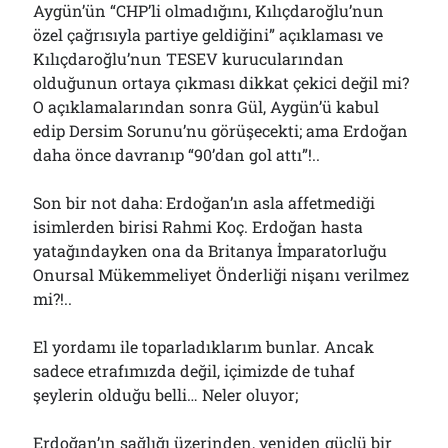
Aygün’ün “CHP’li olmadığını, Kılıçdaroğlu’nun
özel çağrısıyla partiye geldiğini” açıklaması ve
Kılıçdaroğlu’nun TESEV kurucularından
olduğunun ortaya çıkması dikkat çekici değil mi?
O açıklamalarından sonra Gül, Aygün’ü kabul
edip Dersim Sorunu’nu görüşecekti; ama Erdoğan
daha önce davranıp “90’dan gol attı”!..
Son bir not daha: Erdoğan’ın asla affetmediği
isimlerden birisi Rahmi Koç. Erdoğan hasta
yatağındayken ona da Britanya İmparatorluğu
Onursal Mükemmeliyet Önderliği nişanı verilmez
mi?!..
El yordamı ile toparladıklarım bunlar. Ancak
sadece etrafımızda değil, içimizde de tuhaf
şeylerin olduğu belli… Neler oluyor;
Erdoğan’ın sağlığı üzerinden, yeniden güçlü bir