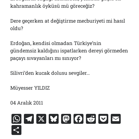
kahramanlık öyküsü mü göreceğiz?
Dere geçerken at değiştirme mecburiyeti mi hasıl
oldu?
Erdoğan, kendisi olmadan Türkiye’nin
gündemsiz kaldığını ispatlarken dereyi görmeden
paçayı sıvayanları mı sınıyor?
Silivri’den kucak dolusu sevgiler…
Müyesser YILDIZ
04 Aralık 2011
W
T
X
Bl
M
F
R
P
E
h
el
u
a
a
e
o
m
S
at
e
e
st
c
d
c
ai