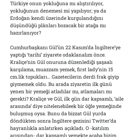
Türkiye onun yokluğuna mı alıştırılıyor,
01/08/2026
yokluğunun denemesi mi yapılıyor; ya da
Erdoğan kendi üzerinde kurgulandığını
düşündüğü plânları bozacak bir atağa mı
Arşivler
hazırlanıyor?
Arşivler
Cumhurbaşkanı Gül’ün 22 Kasım’da İngiltere’ye
yaptığı ‘tarihi’ ziyarete odaklanalım önce.
Kraliçe’nin Gül onuruna düzenlediği şaşaalı
karşılama, muazzam yemek, first lady’nin 15
cm.lik topukları… Gazetecilerin derdi frak giyip
giymemek oldu. Bu arada ziyaretin ilk günü
yenen bir yemeği atladılar mı, atlamaları mı
gerekti? Kraliçe ve Gül, ilk gün dar kapsamlı, ‘aile
arasında’ diye nitelenebileek bir öğle yemeğinde
buluşmuş oysa. Bunu da bizzat Gül yurda
döndükten sonra İngiltere gezisini Twitter’da
hayranlıkla anlatırken açıkladı. O -katılım
açısından- dar kapsamlı yemekte acaba bizim