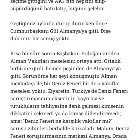
seçime gittiğini ve AKP’nin hepsini silip-
süpürdüğünü hatırlatıp, bugüne gelelim:
Geçtiğimiz aylarda durup dururken önce
Cumhurbaşkanı Gül Almanya’ya gitti. Dişe
dokunur bir sonuç yoktu.
Kısa bir süre sonra Başbakan Erdoğan aniden
Alman Vakıfları meselesini ortaya attı. Ortalık
birbirine girdi, hemen peşinden de Almanya’ya
gitti. Görünürde her şeyi konuşmuştu Alman
mevkidaşı ile; bir Deniz Feneri bir de o vakıflar
meselesi yoktu. Ziyaretin, Türkiye’de Deniz Feneri
soruşturmasının ekseninin kayması ve
tutukluların tahliyesine denk gelmesi kimsenin
dikkatini çekmedi ya da kimse dillendiremedi;
ama: “Deniz Feneri’ne karşılık vakıflar mı?”
sorusu zihinleri herhalde kurcaladı. Malum, Deniz
Feneri soruşturmasının merkezi Almanya. Orada