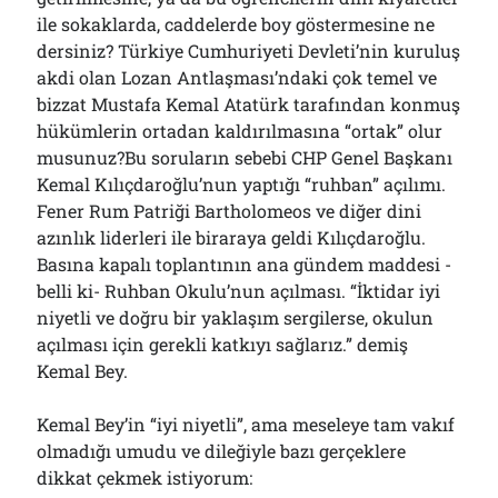
Çağırdı!..
ile sokaklarda, caddelerde boy göstermesine ne
31/07/2026
dersiniz? Türkiye Cumhuriyeti Devleti’nin kuruluş
akdi olan Lozan Antlaşması’ndaki çok temel ve
bizzat Mustafa Kemal Atatürk tarafından konmuş
Arşivler
hükümlerin ortadan kaldırılmasına “ortak” olur
musunuz?Bu soruların sebebi CHP Genel Başkanı
Arşivler
Kemal Kılıçdaroğlu’nun yaptığı “ruhban” açılımı.
Fener Rum Patriği Bartholomeos ve diğer dini
azınlık liderleri ile biraraya geldi Kılıçdaroğlu.
Basına kapalı toplantının ana gündem maddesi -
belli ki- Ruhban Okulu’nun açılması. “İktidar iyi
niyetli ve doğru bir yaklaşım sergilerse, okulun
açılması için gerekli katkıyı sağlarız.” demiş
Kemal Bey.
Kemal Bey’in “iyi niyetli”, ama meseleye tam vakıf
olmadığı umudu ve dileğiyle bazı gerçeklere
dikkat çekmek istiyorum: