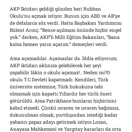
AKP İktidarı geldiği günden beri Ruhban
Okulu’nu açmak istiyor. Bunun için ABD ve AB’ye
de defalarca söz verdi. Hatta Başbakan Yardımcısı
Bülent Arınç: “Bence açılması önünde hiçbir engel
yok.” derken, AKP’li Milli Eğitim Bakanları, “Bana
kalsa hemen yarın açarım.” demeçleri verdi.
Ama açamadılar. Açamazlar da. İddia ediyorum;
AKP iktidarı aklınıza gelebilecek her şeyi
yapabilir lâkin o okulu açamaz!.. Neden mi?O
okulu T.C.Devleti kapatmadı. Kendileri, Türk
üniversite sistemine, Türk hukukuna tabi
olmamak için kapattı.Yıllardır her türlü öneri
götürüldü. Ama Patrikhane bunların hiçbirisini
kabul etmedi. Çünkü ısraren ve ısraren bağımsız,
dokunulmaz olmak, yurtdışından istediği kadar
yabancı papaz adayı getirmek istiyor.Lozan,
Anayasa Mahkemesi ve Yargıtay kararları da orta