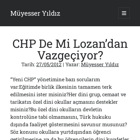
Müyesser Yıldız
ana
menüy
Yan
aç
Arama
Menü
CHP De Mi Lozan’dan
Vazgeçiyor?
Tarih:
27/05/2012
| Yazar:
Müyesser Yıldız
Son Yazılar
“Yeni CHP” yönetimine bazı sorularım
Gazi’den Milletvekillerine Kurşun Gibi Sözler!..
07/08/2026
var:Eğitimde birlik ilkesinin tamamen terk
edilmesini ister misiniz?Her dini grup, cemaat ve
Türkiye 2.0’a Gidiş!..
05/08/2026
tarikatın özel dini okullar açmasını destekler
15 Temmuz Soruları… Nasuh Mahruki’nin “Suçu”!..
misiniz?Bu özel dini okulların devletin
03/08/2026
kontrolüne tabi olmamasını, Türk hukuku
Er Gaziler 20 Gün Sonra Gelen MSB Heyetine Böyle İsyan Etti:“Bizi
dışında faaliyet göstermesini savunur musunuz?
Teröristlere G……yle Güldürdünüz”
01/08/2026
Söz konusu okullara yurtdışından öğrenci
getirilmesine, ya da bu öğrencilerin dini kıyafetler
Papazın “Komutanı” Ayasofya ve Patrikhane İçin ABD’yi Göreve