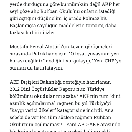
yerde durduğuna göre bu mümkün değil.AKP her
şeyi göze alıp Ruhban Okulu’nu onların istediği
gibi açtığını düşünelim; iş orada kalmaz ki!..
Başlangıçta saydığım maddelerin tamamı, daha
fazlası birbirini izler.
Mustafa Kemal Atatürk’ün Lozan görüşmeleri
sırasında Patrikhane için: “O fesat yuvasının yeri
burası değildir.” dediğini vurgulayıp, “Yeni CHP”ye
şunları da hatırlatayım:
ABD Dışişleri Bakanlığı desteğiyle hazırlanan
2012 Dini Özgürlükler Raporu’nun Türkiye
bölümünü okudular mı acaba? AKP’nin tüm “dini
azınlık açılımlarına” rağmen bu yıl Türkiye’yi
“kaygı verici ülkeler” kategorisine indirdi. Ana
sebebi de verilen tüm sözlere rağmen Ruhban
Okulu’nun açılmaması!… Yani ABD-AKP arasında
böylesine hayat-memat meselesi haline geldi.