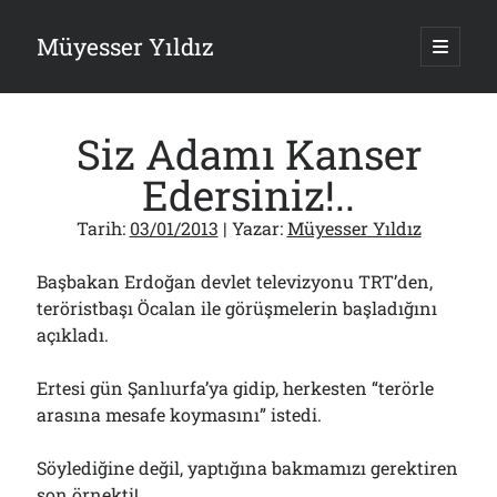
Müyesser Yıldız
ana
menüy
Yan
aç
Arama
Menü
Siz Adamı Kanser
Edersiniz!..
Tarih:
03/01/2013
| Yazar:
Müyesser Yıldız
Son Yazılar
Başbakan Erdoğan devlet televizyonu TRT’den,
Gazi’den Milletvekillerine Kurşun Gibi Sözler!..
07/08/2026
teröristbaşı Öcalan ile görüşmelerin başladığını
açıkladı.
Türkiye 2.0’a Gidiş!..
05/08/2026
15 Temmuz Soruları… Nasuh Mahruki’nin “Suçu”!..
Ertesi gün Şanlıurfa’ya gidip, herkesten “terörle
03/08/2026
arasına mesafe koymasını” istedi.
Er Gaziler 20 Gün Sonra Gelen MSB Heyetine Böyle İsyan Etti:“Bizi
Teröristlere G……yle Güldürdünüz”
01/08/2026
Söylediğine değil, yaptığına bakmamızı gerektiren
son örnekti!..
Papazın “Komutanı” Ayasofya ve Patrikhane İçin ABD’yi Göreve