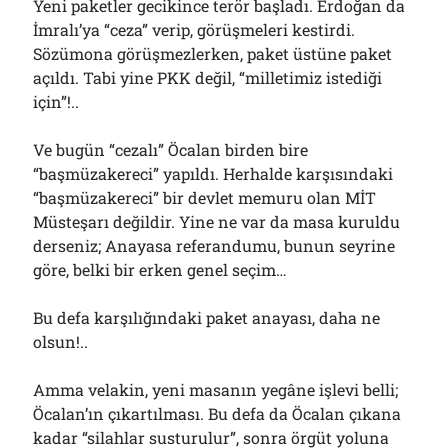
Yeni paketler gecikince terör başladı. Erdoğan da
İmralı’ya “ceza” verip, görüşmeleri kestirdi.
Sözümona görüşmezlerken, paket üstüne paket
açıldı. Tabi yine PKK değil, “milletimiz istediği
için”!..
Ve bugün “cezalı” Öcalan birden bire
“başmüzakereci” yapıldı. Herhalde karşısındaki
“başmüzakereci” bir devlet memuru olan MİT
Müsteşarı değildir. Yine ne var da masa kuruldu
derseniz; Anayasa referandumu, bunun seyrine
göre, belki bir erken genel seçim…
Bu defa karşılığındaki paket anayası, daha ne
olsun!..
Amma velakin, yeni masanın yegâne işlevi belli;
Öcalan’ın çıkartılması. Bu defa da Öcalan çıkana
kadar “silahlar susturulur”, sonra örgüt yoluna