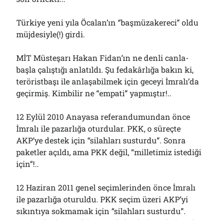
Çağırdı!..
31/07/2026
Türkiye yeni yıla Öcalan’ın “başmüzakereci” oldu
müjdesiyle(!) girdi.
Arşivler
MİT Müsteşarı Hakan Fidan’ın ne denli canla-
başla çalıştığı anlatıldı. Şu fedakârlığa bakın ki,
Arşivler
teröristbaşı ile anlaşabilmek için geceyi İmralı’da
geçirmiş. Kimbilir ne “empati” yapmıştır!..
12 Eylül 2010 Anayasa referandumundan önce
İmralı ile pazarlığa oturdular. PKK, o süreçte
AKP’ye destek için “silahları susturdu”. Sonra
paketler açıldı, ama PKK değil, “milletimiz istediği
için”!..
12 Haziran 2011 genel seçimlerinden önce İmralı
ile pazarlığa oturuldu. PKK seçim üzeri AKP’yi
sıkıntıya sokmamak için “silahları susturdu”.